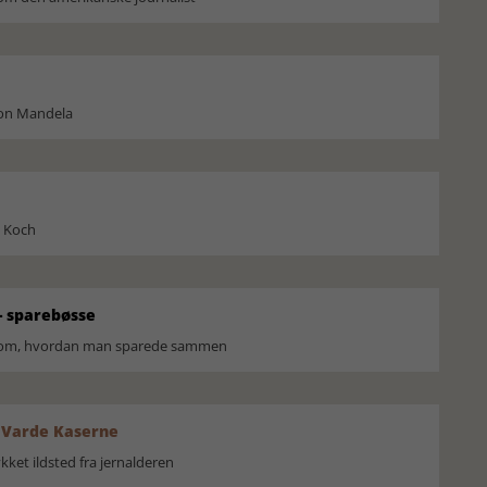
son Mandela
l Koch
 sparebøsse
r om, hvordan man sparede sammen
 Varde Kaserne
ket ildsted fra jernalderen