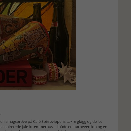
o
 en smagsprøve på Café Spirrevippens lækre gløgg og de let
usinspirerede jule-kræmmerhus – i både en børneversion og en