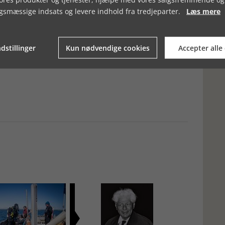
å glas, formalet kaffe, en lille stærk eller den absolutte
gsmæssige indsats og levere indhold fra tredjeparter.
Læs mere
under armen.
 har udgivet bodega-biblerne "STAMSTEDER" og
dstillinger
Kun nødvendige cookies
Accepter alle