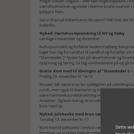
meget voksen udgave – eller køb nogle klippeark i f
værtshusmotiver og andet i skønne brune nuancer i v
julepynt frem.
Ses vi til jul på Københavns Museum? NB! Hvis det bli
indenfor.
Nyhed: Værtshus-byvandring til NV og Valby
Lørdage i november og december
Kulturjournalist og forfatter Anders Højberg Kamp h
tager han dig fra vandhul til vandhul og fortæller om
”Stamsteder 2” byder han på røverhistorier og kvarter-f
oplysning og læring. Så tag vandreskoene på og gå m
Gratis: Kom med til åbningen af ”Stamsteder 2 –
Fredag 29. november kl. 16-19
Museet slår dørene op for opfølgeren på udstillingss
rundt, men også til Grønland og Færøerne for at se, h
være harmonikaunderjholdning ved Øyvind Ougaard og
Arnbitter. Og kom ind og se en udstilling fyldt med go
bare mød op.
Nyhed: Julebanko med brun værtshusstemning
Torsdag 12. december kl. 17
Dette web
Kom med til julebanko i bedste værtshusstil, inspirere
bordene, og vi skåler højlydt mellem talopråb. Præmi
brug af 