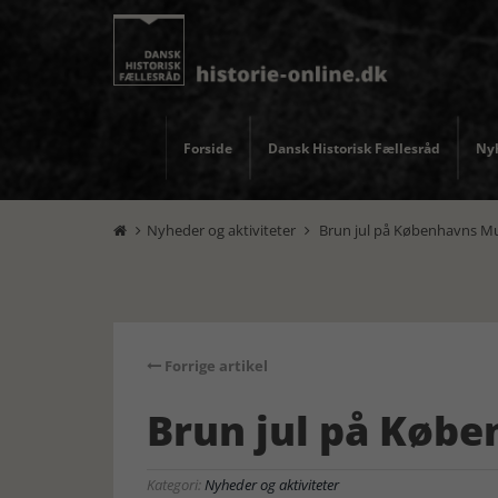
Forside
Dansk Historisk Fællesråd
Nyh
Nyheder og aktiviteter
Brun jul på Københavns 


Forrige artikel
Brun jul på Køb
Kategori:
Nyheder og aktiviteter