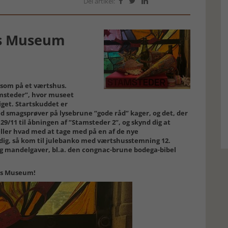
Del artikel:



ns Museum
 som på et værtshus.
amsteder”, hvor museet
iget. Startskuddet er
smagsprøver på lysebrune ”gode råd” kager, og det, der
9/11 til åbningen af ”Stamsteder 2”, og skynd dig at
eller hvad med at tage med på en af de nye
dig, så kom til julebanko med værtshusstemning 12.
g mandelgaver, bl.a. den congnac-brune bodega-bibel
vns Museum!