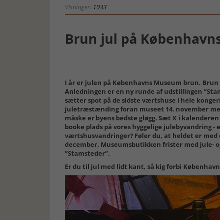
Visninger:
1033
Brun jul på Københav
I år er julen på Københavns Museum brun. Brun
Anledningen er en ny runde af udstillingen ”St
sætter spot på de sidste værtshuse i hele konger
juletræstænding foran museet 14. november med 
måske er byens bedste gløgg. Sæt X i kalenderen 2
booke plads på vores hyggelige julebyvandring - 
værtshusvandringer? Føler du, at heldet er med 
december. Museumsbutikken frister med jule- o
”Stamsteder”.
Er du til jul med lidt kant, så kig forbi Københa