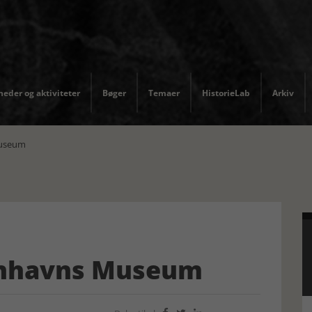
eder og aktiviteter
Bøger
Temaer
HistorieLab
Arkiv
Museum
enhavns Museum