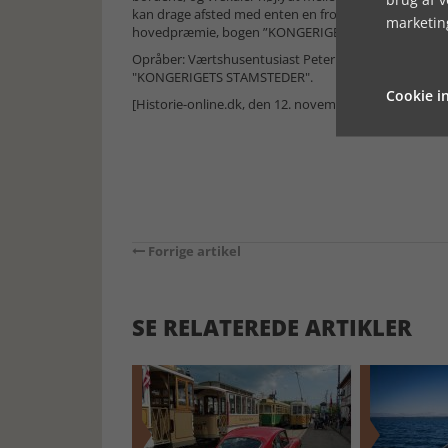
kan drage afsted med enten en frossen and, kartofler p
marketin
hovedpræmie, bogen ”KONGERIGETS STAMSTEDER”, 
Opråber: Værtshusentusiast Peter Buch Hansen, som
"KONGERIGETS STAMSTEDER".
Cookie in
[Historie-online.dk, den 12. november 2024]
Forrige artikel
SE RELATEREDE ARTIKLER