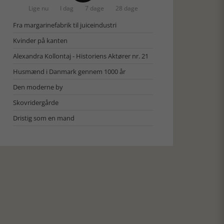
Lige nu
I dag
7 dage
28 dage
Fra margarinefabrik til juiceindustri
Kvinder på kanten
Alexandra Kollontaj - Historiens Aktører nr. 21
Husmænd i Danmark gennem 1000 år
Den moderne by
Skovridergårde
Dristig som en mand