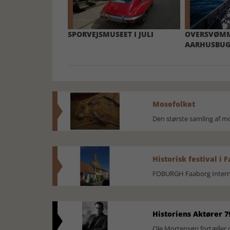
SPORVEJSMUSEET I JULI
OVERSVØMM
AARHUSBUG
Mosefolket
Den største samling af 
Historisk festival i 
FOBURGH Faaborg Internat
Historiens Aktører 7
Ole Mortensøn fortæller 