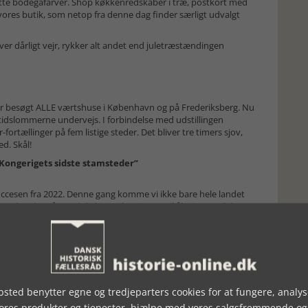
lotte bodegafarver. Shop køkkenredskaber i træ, postkort med
ores butik, som netop fra denne dag finder særligt udvalgt
ver dårligt vejr, rykker alt andet end juletræstændingen
ar besøgt ALLE værtshuse i København og på Frederiksberg. Nu
 tidslommerne undervejs. I forbindelse med udstillingen
ortællinger på fem listige steder. Det bliver tre timers sjov,
ed. Skål!
 Kongerigets sidste stamsteder”
uccesen fra 2022. Denne gang komme vi ikke bare hele landet
vordan det går med de brune bastioner. Til åbningen vil der
 taler. Drikkevarerne er sponsoreret af Carlsberg og
de røverhistorier og fantastiske fotografier. Ingen tilmelding,
sted benytter egne og tredjeparters cookies for at fungere, analys
t af vores udstilling ”Stamsteder 2”! De ternede duge er på
erne skal nok sikre en brun jul derhjemme: De heldige vindere
vores produkter og tjenester, hjælpe med vores salgsfremmende og