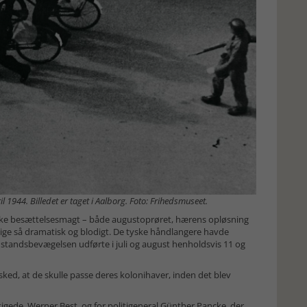
il 1944. Billedet er taget i Aalborg. Foto: Frihedsmuseet.
ke besættelsesmagt – både augustoprøret, hærens opløsning
 lige så dramatisk og blodigt. De tyske håndlangere havde
standsbevægelsen udførte i juli og august henholdsvis 11 og
ed, at de skulle passe deres kolonihaver, inden det blev
gede, Werner Best, og for politigeneral Günther Pancke, der