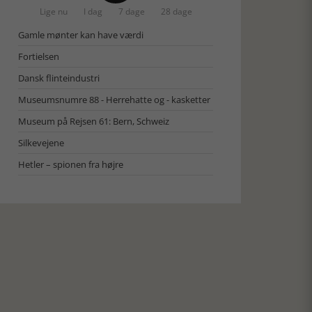
Lige nu
I dag
7 dage
28 dage
Gamle mønter kan have værdi
Fortielsen
Dansk flinteindustri
Museumsnumre 88 - Herrehatte og - kasketter
Museum på Rejsen 61: Bern, Schweiz
Silkevejene
Hetler – spionen fra højre