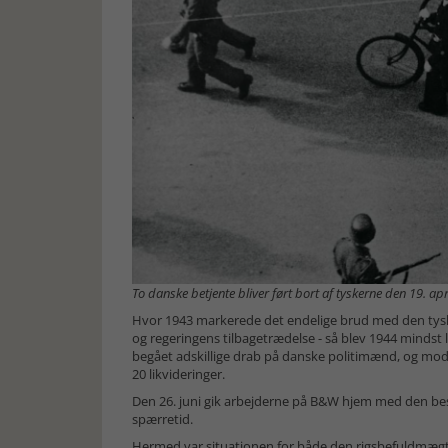
To danske betjente bliver ført bort af tyskerne den 19. apr
Hvor 1943 markerede det endelige brud med den tys
og regeringens tilbagetrædelse - så blev 1944 mindst
begået adskillige drab på danske politimænd, og mod
20 likvideringer.
Den 26. juni gik arbejderne på B&W hjem med den besk
spærretid.
Hermed var situationen for både den rigsbefuldmægti