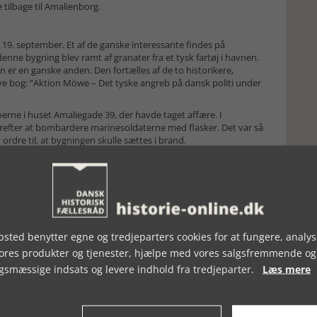
 tilbage til Amalienborg.
n 19. september. Et af de ganske interessante findes på
enne bygning blev ramt af granater fra et tysk fartøj i havnen.
en er en ganske anden. Den fortælles af de to historikere,
ye bog: ”Aktion Möwe – Det tyske angreb på dansk politi under
erne i huset Amaliegade 39, der havde taget affære. I
refter at bombardere marinesoldaterne med flasker. Det var så
dre til, at bygningen skulle sættes i brand.
 for brandvæsenets mulighed for at komme tilstede og
om til at stå som en ruin. Vi har valgt dette billede som
sted benytter egne og tredjeparters cookies for at fungere, analys
vores produkter og tjenester, hjælpe med vores salgsfremmende og
gsmæssige indsats og levere indhold fra tredjeparter.
Læs mere