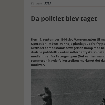
Visninger:
5583
Da politiet blev taget
Den 19. september 1944 slog Værnemagten til mod
Operation ”Möwe” var nøje planlagt ud fra frygten
aktiv del af modstandsbevægelsen kamp mod bes
drab på politifolk – enten udført af tyske soldate
medlemmer fra Petergruppen [Det var her man 
sommeren havde folkestrejken markeret det da
modsvar.