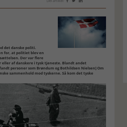
Del artikel:



 det danske politi.
 for, at politiet blev en
ættelsen. Der var flere
r eller af danskere i tysk tjeneste. Blandt andet
fandt personer som Brøndum og Bothildsen Nielsen] Om
nske sammenhold mod tyskerne. Så kom det tyske