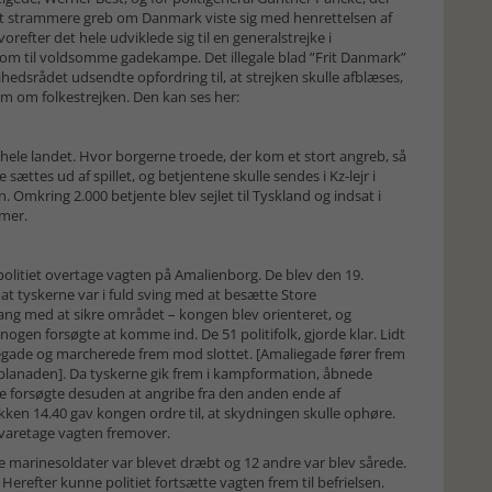
Det strammere greb om Danmark viste sig med henrettelsen af
efter det hele udviklede sig til en generalstrejke i
 kom til voldsomme gadekampe. Det illegale blad ”Frit Danmark”
ihedsrådet udsendte opfordring til, at strejken skulle afblæses,
ilm om folkestrejken. Den kan ses her:
hele landet. Hvor borgerne troede, der kom et stort angreb, så
le sættes ud af spillet, og betjentene skulle sendes i Kz-lejr i
n. Omkring 2.000 betjente blev sejlet til Tyskland og indsat i
mer.
olitiet overtage vagten på Amalienborg. De blev den 19.
at tyskerne var i fuld sving med at besætte Store
ang med at sikre området – kongen blev orienteret, og
 nogen forsøgte at komme ind. De 51 politifolk, gjorde klar. Lidt
gade og marcherede frem mod slottet. [Amaliegade fører frem
lanaden]. Da tyskerne gik frem i kampformation, åbnede
erne forsøgte desuden at angribe fra den anden ende af
okken 14.40 gav kongen ordre til, at skydningen skulle ophøre.
e varetage vagten fremover.
ke marinesoldater var blevet dræbt og 12 andre var blev sårede.
erefter kunne politiet fortsætte vagten frem til befrielsen.