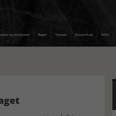
eder og aktiviteter
Bøger
Temaer
HistorieLab
Arkiv
taget