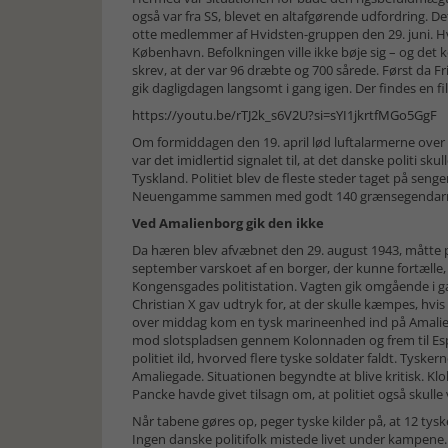
også var fra SS, blevet en altafgørende udfordring. 
otte medlemmer af Hvidsten-gruppen den 29. juni. Hvor
København. Befolkningen ville ikke bøje sig – og det
skrev, at der var 96 dræbte og 700 sårede. Først da Fr
gik dagligdagen langsomt i gang igen. Der findes en f
https://youtu.be/rTJ2k_s6V2U?si=sYI1jkrtfMGo5GgF
Om formiddagen den 19. april lød luftalarmerne over 
var det imidlertid signalet til, at det danske politi skul
Tyskland. Politiet blev de fleste steder taget på senge
Neuengamme sammen med godt 140 grænsegendar
Ved Amalienborg gik den ikke
Da hæren blev afvæbnet den 29. august 1943, måtte p
september varskoet af en borger, der kunne fortælle, 
Kongensgades politistation. Vagten gik omgående i g
Christian X gav udtryk for, at der skulle kæmpes, hvis
over middag kom en tysk marineenhed ind på Amalie
mod slotspladsen gennem Kolonnaden og frem til Esp
politiet ild, hvorved flere tyske soldater faldt. Tysk
Amaliegade. Situationen begyndte at blive kritisk. Kl
Pancke havde givet tilsagn om, at politiet også skull
Når tabene gøres op, peger tyske kilder på, at 12 tys
Ingen danske politifolk mistede livet under kampene. H