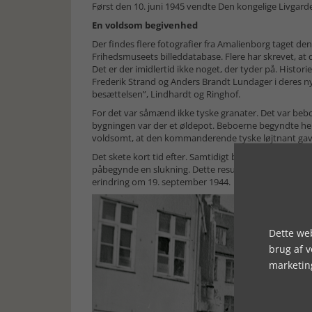
Først den 10. juni 1945 vendte Den kongelige Livgarde
En voldsom begivenhed
Der findes flere fotografier fra Amalienborg taget de
Frihedsmuseets billeddatabase. Flere har skrevet, at d
Det er der imidlertid ikke noget, der tyder på. Histori
Frederik Strand og Anders Brandt Lundager i deres n
besættelsen”, Lindhardt og Ringhof.
For det var såmænd ikke tyske granater. Det var bebo
bygningen var der et øldepot. Beboerne begyndte he
voldsomt, at den kommanderende tyske løjtnant gav or
Det skete kort tid efter. Samtidigt blev der stoppet
påbegynde en slukning. Dette resulterede i, at huset k
erindring om 19. september 1944.
Dette web
brug af 
marketin