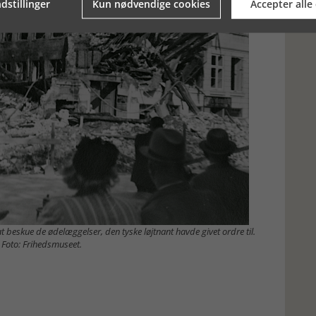
dstillinger
Kun nødvendige cookies
Accepter alle
 beskue de ødelæggelser, den tyske løjtnant havde givet ordre til.
Foto: Frihedsmuseet.