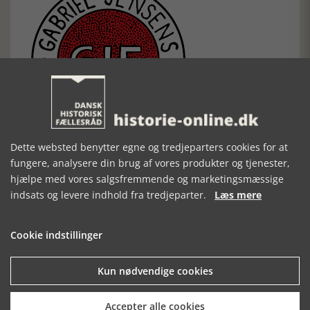
Dette websted benytter egne og tredjeparters cookies for at
Ole Mortensøn
fungere, analysere din brug af vores produkter og tjenester,
Se de øvrige artikler i serien ”Historiens Aktører” her
hjælpe med vores salgsfremmende og marketingsmæssige
[Historie-online.dk, den 5. januar 2022]
indsats og levere indhold fra tredjeparter.
Læs mere
Cookie indstillinger
Kun nødvendige cookies
Forrige artikel
Accepter alle cookies