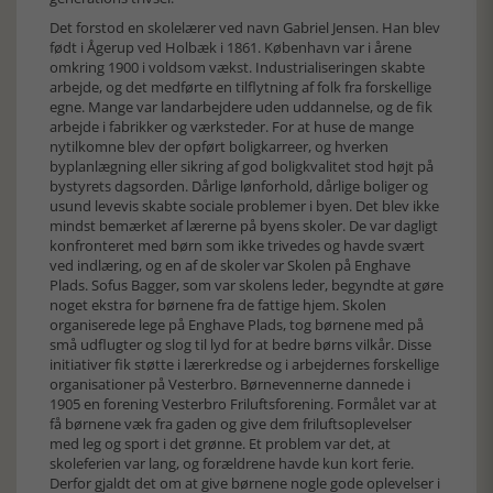
Det forstod en skolelærer ved navn Gabriel Jensen. Han blev
født i Ågerup ved Holbæk i 1861. København var i årene
omkring 1900 i voldsom vækst. Industrialiseringen skabte
arbejde, og det medførte en tilflytning af folk fra forskellige
egne. Mange var landarbejdere uden uddannelse, og de fik
arbejde i fabrikker og værksteder. For at huse de mange
nytilkomne blev der opført boligkarreer, og hverken
byplanlægning eller sikring af god boligkvalitet stod højt på
bystyrets dagsorden. Dårlige lønforhold, dårlige boliger og
usund levevis skabte sociale problemer i byen. Det blev ikke
mindst bemærket af lærerne på byens skoler. De var dagligt
konfronteret med børn som ikke trivedes og havde svært
ved indlæring, og en af de skoler var Skolen på Enghave
Plads. Sofus Bagger, som var skolens leder, begyndte at gøre
noget ekstra for børnene fra de fattige hjem. Skolen
organiserede lege på Enghave Plads, tog børnene med på
små udflugter og slog til lyd for at bedre børns vilkår. Disse
initiativer fik støtte i lærerkredse og i arbejdernes forskellige
organisationer på Vesterbro. Børnevennerne dannede i
1905 en forening Vesterbro Friluftsforening. Formålet var at
få børnene væk fra gaden og give dem friluftsoplevelser
med leg og sport i det grønne. Et problem var det, at
skoleferien var lang, og forældrene havde kun kort ferie.
Derfor gjaldt det om at give børnene nogle gode oplevelser i