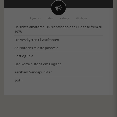

Lige nu
I dag
7 dage
28 dage
De sidste amatører. Divisionsfodbolden i Odense frem til
1978
Fra Vestkysten til Østfronten
Ad Nordens ældste postveje
Post og Tele
Den korte historie om England
Kershaw: Vendepunkter
Edith