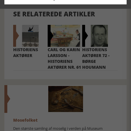
SE RELATEREDE ARTIKLER
HISTORIENS
CARL OG KARIN
HISTORIENS
AKTØRER
LARSSON -
AKTØRER 72 -
HISTORIENS
BØRGE
AKTØRER NR. 61
HOUMANN
Mosefolket
Den største samling af moselig i verden på Museum