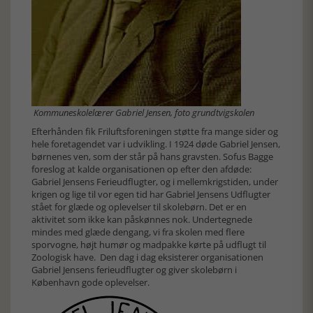
Kommuneskolelærer Gabriel Jensen, foto grundtvigskolen
Efterhånden fik Friluftsforeningen støtte fra mange sider og
hele foretagendet var i udvikling. I 1924 døde Gabriel Jensen,
børnenes ven, som der står på hans gravsten. Sofus Bagge
foreslog at kalde organisationen op efter den afdøde:
Gabriel Jensens Ferieudflugter, og i mellemkrigstiden, under
krigen og lige til vor egen tid har Gabriel Jensens Udflugter
stået for glæde og oplevelser til skolebørn. Det er en
aktivitet som ikke kan påskønnes nok. Undertegnede
mindes med glæde dengang, vi fra skolen med flere
sporvogne, højt humør og madpakke kørte på udflugt til
Zoologisk have. Den dag i dag eksisterer organisationen
Gabriel Jensens ferieudflugter og giver skolebørn i
København gode oplevelser.