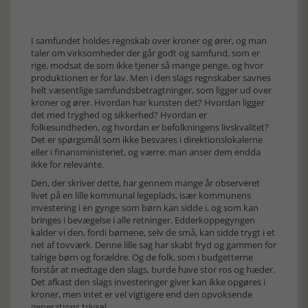
I samfundet holdes regnskab over kroner og ører, og man
taler om virksomheder der går godt og samfund, som er
rige, modsat de som ikke tjener så mange penge, og hvor
produktionen er for lav. Men i den slags regnskaber savnes
helt væsentlige samfundsbetragtninger, som ligger ud over
kroner og ører. Hvordan har kunsten det? Hvordan ligger
det med tryghed og sikkerhed? Hvordan er
folkesundheden, og hvordan er befolkningens livskvalitet?
Det er spørgsmål som ikke besvares i direktionslokalerne
eller i finansministeriet, og værre: man anser dem endda
ikke for relevante.
Den, der skriver dette, har gennem mange år observeret
livet på en lille kommunal legeplads, især kommunens
investering i en gynge som børn kan sidde i, og som kan
bringes i bevægelse i alle retninger. Edderkoppegyngen
kalder vi den, fordi børnene, selv de små, kan sidde trygt i et
net af tovværk. Denne lille sag har skabt fryd og gammen for
talrige børn og forældre. Og de folk, som i budgetterne
forstår at medtage den slags, burde have stor ros og hæder.
Det afkast den slags investeringer giver kan ikke opgøres i
kroner, men intet er vel vigtigere end den opvoksende
generations trivsel.