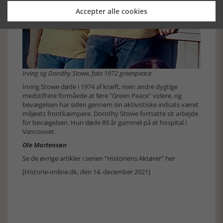
Accepter alle cookies
Irving og Dorothy Stowe, foto 1972 greenpeace
Irving Stowe døde i 1974 af kræft, men andre dygtige
medstiftere formåede at føre "Green Peace" videre, og
bevægelsen har siden gennem sin aktivistiske indsats været
miljøets frontkæmpere. Dorothy Stowe fortsatte sit arbejde
for bevægelsen. Hun døde 89 år gammel på et hospital i
Vancouver.
Ole Mortensøn
Se de øvrige artikler i serien ”Historiens Aktører” her
[Historie-online.dk, den 14. december 2021]