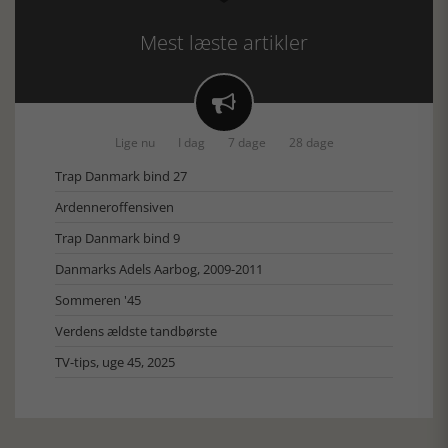
Mest læste artikler

Lige nu
I dag
7 dage
28 dage
Trap Danmark bind 27
Ardenneroffensiven
Trap Danmark bind 9
Danmarks Adels Aarbog, 2009-2011
Sommeren '45
Verdens ældste tandbørste
TV-tips, uge 45, 2025