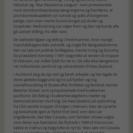
tilsluttet sig "War Resistence League", som protesterede
mod atombombeprøvesprængningerne og fremførte, at
atombombekapløbet var vanvid og spild af borgernes
penge, som man mente kunne bruges på skoler og
hospitaler. Nedrustning var vejen frem og den vej burde alle
gå uanset stilling, tro eller race.
De støttede ligaen og deltog i fredsmarcher, hvor mange
marchdeltagere blev anholdt, og nogle fik fængselsdomme.
Der var tale om politisk forfølgelse, mente Irving og Dorothy.
Da præsident Kennedy i 1961 begyndte at sende US-tropper
til Vietnam, var målet fyldt for de to. De ville ikke længere bo
i et militaristisk samfund og udvandrede til New Zealand.
I Auckland slog de sig ned og fandt arbejde, og her lagde de
deres jødiske baggrund og tro på hylden og tog
navneforandring til Stowe efter forfatter og feminist Harriet
Beecher Stowe, som sympatiserede med kvækernes
pacifisme. De deltog i kvækerbevægelsens møder og
demonstrationer mod krig. Da New Zealand på opfordring
fra USA sendte tropper til krigen i Vietnam, blev de oprørte
og besluttede igen at flytte til et land, som ikke var
krigsførende. Det blev Canada, som familien Stowe valgte
som deres nye hjemland. De flyttede i 1966 til Vancouver,
købte et træhus og begyndte et nyt liv. Men selv om Canada
ikke var krigsførende, så fandt Irving ud af, at landet