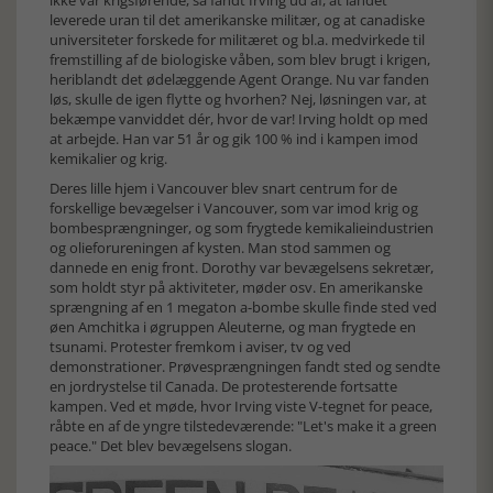
leverede uran til det amerikanske militær, og at canadiske
universiteter forskede for militæret og bl.a. medvirkede til
fremstilling af de biologiske våben, som blev brugt i krigen,
heriblandt det ødelæggende Agent Orange. Nu var fanden
løs, skulle de igen flytte og hvorhen? Nej, løsningen var, at
bekæmpe vanviddet dér, hvor de var! Irving holdt op med
at arbejde. Han var 51 år og gik 100 % ind i kampen imod
kemikalier og krig.
Deres lille hjem i Vancouver blev snart centrum for de
forskellige bevægelser i Vancouver, som var imod krig og
bombesprængninger, og som frygtede kemikalieindustrien
og olieforureningen af kysten. Man stod sammen og
dannede en enig front. Dorothy var bevægelsens sekretær,
som holdt styr på aktiviteter, møder osv. En amerikanske
sprængning af en 1 megaton a-bombe skulle finde sted ved
øen Amchitka i øgruppen Aleuterne, og man frygtede en
tsunami. Protester fremkom i aviser, tv og ved
demonstrationer. Prøvesprængningen fandt sted og sendte
en jordrystelse til Canada. De protesterende fortsatte
kampen. Ved et møde, hvor Irving viste V-tegnet for peace,
råbte en af de yngre tilstedeværende: "Let's make it a green
peace." Det blev bevægelsens slogan.