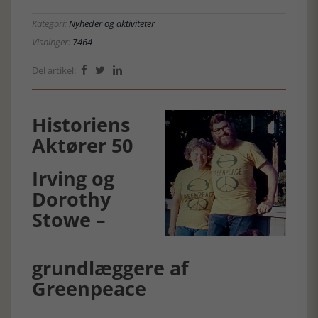
Kategori:
Nyheder og aktiviteter
Visninger:
7464
Del artikel:



Historiens
Aktører 50
Irving og
Dorothy
Stowe –
grundlæggere af
Greenpeace