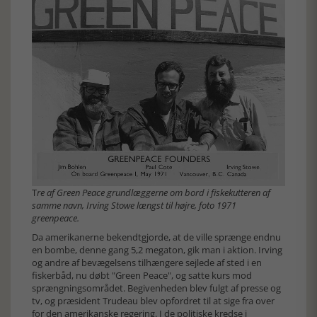
T
re af Green Peace grundlæggerne om bord i fiskekutteren af
samme navn, Irving Stowe længst til højre, foto 1971
greenpeace.
Da amerikanerne bekendtgjorde, at de ville sprænge endnu
en bombe, denne gang 5,2 megaton, gik man i aktion. Irving
og andre af bevægelsens tilhængere sejlede af sted i en
fiskerbåd, nu døbt "Green Peace", og satte kurs mod
sprængningsområdet. Begivenheden blev fulgt af presse og
tv, og præsident Trudeau blev opfordret til at sige fra over
for den amerikanske regering. I de politiske kredse i