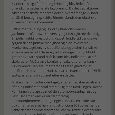
Kvindernes Liga for Fred og Frihed og blev leder af de
offentligt ansattes første fagforening. Da det ved aktioner
lykkedes at skaffe medarbejderne, hvoraf mange kvinder,
en 33 % lønstigning, kaldte Rhode Islands demokratiske
guvernør hende kommunist!
I 1951 mødte Irving og Dorothy hinanden ved en
jazzkoncert på Brown University og i 1953 giftede de to sig.
En jødisk rabbi forestod brylluppet. Imidlertid vendte de
ryggen til den jødiske menighed og blev involveret i
kvækerbevægelsen, hvis pacifistiske og antimilitaristiske
arbejde passede til deres egne holdninger. Irving tilbød
gratis advokatbistand til folk, som blev indkaldt til at stå
skoleret for McCarthys komité for såkaldt u-amerikansk
virksomhed. Han argumenterede til stadighed for, at
pacifisme ikke var upatriotisk, snarere tværtimod. I 1955 fik
ægteparret en søn og året efter en datter.
Militarismen fik atter overtaget, efter at fredsbevægelsen i
efterkrigstidsårene stod stærkt. Og med udviklingen i Korea
kom krigen tilbage og med den atomoprustning i øst og
vest. Det amerikanske militær foretog
atombombeprøvesprængninger i USA. Da en professor
dokumenterede, at han fandt strontium 90 i børns tænder,
vakte det stor opmærksomhed. Var militæret blevet til fare
for landets egen befolkning? Irving og Dorothy havde