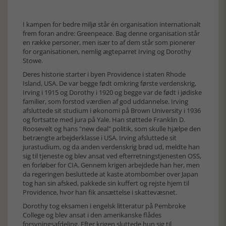
I kampen for bedre miljø står én organisation internationalt
frem foran andre: Greenpeace. Bag denne organisation står
en række personer, men især to af dem står som pionerer
for organisationen, nemlig ægteparret Irving og Dorothy
Stowe.
Deres historie starter i byen Providence i staten Rhode
Island, USA. De var begge født omkring første verdenskrig,
Irving i 1915 og Dorothy i 1920 og begge var de født i jødiske
familier, som forstod værdien af god uddannelse. Irving
afsluttede sit studium i økonomi på Brown University i 1936
og fortsatte med jura på Yale. Han støttede Franklin D.
Roosevelt og hans "new deal" politik, som skulle hjælpe den
betrængte arbejderklasse i USA. Irving afsluttede sit
jurastudium, og da anden verdenskrig brød ud, meldte han
sig til tjeneste og blev ansat ved efterretningstjenesten OSS,
en forløber for CIA. Gennem krigen arbejdede han her, men
da regeringen besluttede at kaste atombomber over Japan
tog han sin afsked, pakkede sin kuffert og rejste hjem til
Providence, hvor han fik ansættelse i skattevæsnet.
Dorothy tog eksamen i engelsk litteratur på Pembroke
College og blev ansat i den amerikanske flådes
forsyningsafdeling. Efter krigen sluttede hun sig til