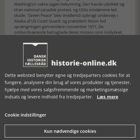
Washington vakte sagen bekymring. Den havde udviklet sig
til en national canadisk protest, og USAs omdømme led
skade. "Green Peace" blev imidlertid opbragt undervejs i
Alaska af US Coast Guard, og præsident Nixon lod
sprængningen gennemføre i november 1971. De
ombordværende betragtede deres mission som mislykket,
men ved hjemkomsten til Vancouver blev de hyldet som
helte, og historien om deres protestsejlads gik jorden rundt.
Dermed var grunden lagt til en verdensomspændende
miljø- og fredsbevægelse. I 1972 skiftede bevægelsen navn
til "Green Peace".
Dette websted benytter egne og tredjeparters cookies for at
fungere, analysere din brug af vores produkter og tjenester,
hjælpe med vores salgsfremmende og marketingsmæssige
indsats og levere indhold fra tredjeparter.
Læs mere
Cookie indstillinger
Kun nødvendige cookies