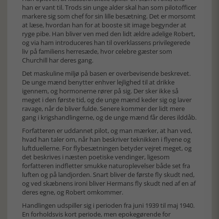
han er vant til. Trods sin unge alder skal han som pilotofficer
markere sig som chef for sin lille besætning. Det er morsomt
at læse, hvordan han for at booste sit image begynder at
ryge pibe. Han bliver ven med den lidt ældre adelige Robert,
og via ham introduceres han til overklassens privilegerede
liv på familiens herresæde, hvor celebre gæster som
Churchill har deres gang.
Det maskuline miljø på basen er overbevisende beskrevet.
De unge mænd benytter enhver lejlighed til at drikke
igennem, og hormonerne rører på sig. Der sker ikke så
meget i den første tid, og de unge mænd keder sig og laver
ravage, når de bliver fulde. Senere kommer der lidt mere
gang i krigshandlingerne, og de unge mænd får deres ilddåb.
Forfatteren er uddannet pilot, og man mærker, at han ved,
hvad han taler om, når han beskriver teknikken i flyene og
luftduellerne. For flybesætningen betyder vejret meget, og
det beskrives i næsten poetiske vendinger, ligesom
forfatteren indfletter smukke naturoplevelser både set fra
luften og på landjorden. Snart bliver de første fly skudt ned,
og ved skæbnens ironi bliver Hermans fly skudt ned af en af
deres egne, og Robert omkommer.
Handlingen udspiller sig i perioden fra juni 1939 til maj 1940.
En forholdsvis kort periode, men epokegørende for