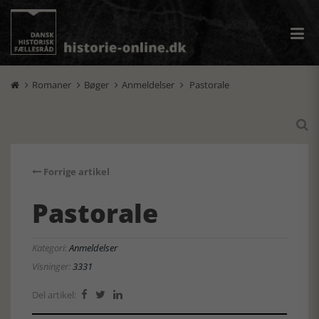
Romaner
Bøger
Anmeldelser
Pastorale





Forrige artikel
Pastorale
Kategori:
Anmeldelser
Visninger:
3331
Del artikel:


