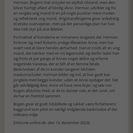
Herman. Bogens titel antyder en idyllisk tilstand, men den
bliver hurtigt afløst af blodig alvor. Herman udvikler sig fra
en sorgløs ung mand til en på nogle punkter mere moden
og reflekteret ung mand. Krigshandlingerne giver anledning
til etiske overvejelser, men på det personlige plan har han
ikke helt styr på sine følelser.
Portrættet af kvinderne er romanens svageste del. Herman
forlover sig med Roberts yndige lillesøster Anne, men har
svært ved at klare hendes ærbarhed. Han er trods alt en ung
mand, der tænker med en vis legemsdel, og derfor lader han
sig friste et par gange af Annes noget ældre og erfarne
svigerinde Vanessa, der er lidt af en femme fatale.
Beskrivelsen af de to kvinder tangerer klichéen
madonna/luder. Herman bilder sig ind, at han godt kan
jonglere med begge kvinder, uden at Anne opdager det. Det
går selvfølgelig ikke. Anne vil have rene linjer, og selv om
bogen afsluttes med, at de to danser vals, er det uvist, om
de har en fremtid sammen.
Bogen giver et godt tidsbillede og takket være forfatterens
baggrund som pilot en særligt indgående beskrivelse af det
militære miljø.
[Historie-online.dk, den 13. december 2023]