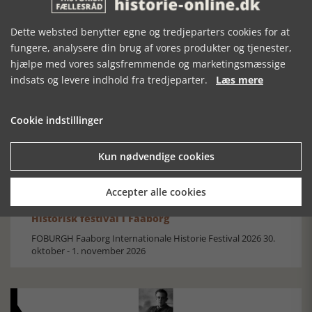
Dette websted benytter egne og tredjeparters cookies for at
fungere, analysere din brug af vores produkter og tjenester,
hjælpe med vores salgsfremmende og marketingsmæssige
Mosefolket
indsats og levere indhold fra tredjeparter.
Læs mere
Den største samling af moselig i verden på Museum
Silkeborg Hovedgården
Cookie indstillinger
Kun nødvendige cookies
Accepter alle cookies
Historisk festival i Faaborg
FOBURGH Faaborg Internationale Historie Festival 2026 30.
oktober - 1. november 2026