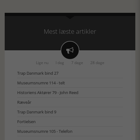
Mest læste artikler

Lige nu
I dag
7 dage
28 dage
Trap Danmark bind 27
Museumsnumre 114 - telt
Historiens Aktører 79 - John Reed
Ræveår
Trap Danmark bind 9
Fortielsen
Museumsnumre 105 - Telefon