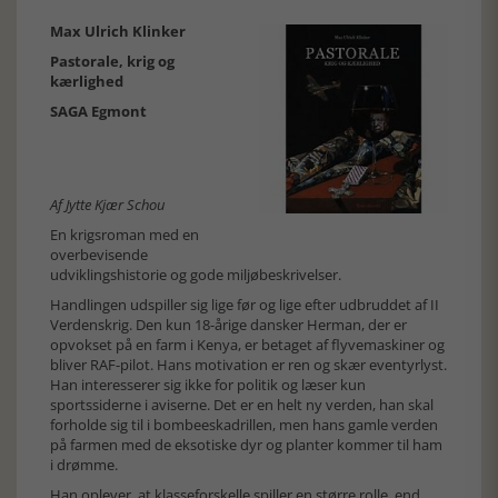
Max Ulrich Klinker
Pastorale, krig og
kærlighed
SAGA Egmont
Af Jytte Kjær Schou
En krigsroman med en
overbevisende
udviklingshistorie og gode miljøbeskrivelser.
Handlingen udspiller sig lige før og lige efter udbruddet af II
Verdenskrig. Den kun 18-årige dansker Herman, der er
opvokset på en farm i Kenya, er betaget af flyvemaskiner og
bliver RAF-pilot. Hans motivation er ren og skær eventyrlyst.
Han interesserer sig ikke for politik og læser kun
sportssiderne i aviserne. Det er en helt ny verden, han skal
forholde sig til i bombeeskadrillen, men hans gamle verden
på farmen med de eksotiske dyr og planter kommer til ham
i drømme.
Han oplever, at klasseforskelle spiller en større rolle, end