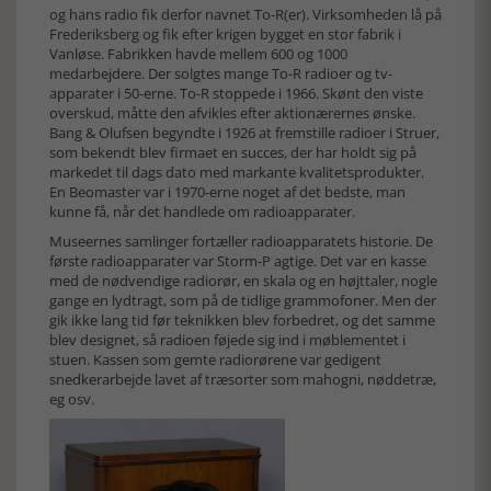
og hans radio fik derfor navnet To-R(er). Virksomheden lå på
Frederiksberg og fik efter krigen bygget en stor fabrik i
Vanløse. Fabrikken havde mellem 600 og 1000
medarbejdere. Der solgtes mange To-R radioer og tv-
apparater i 50-erne. To-R stoppede i 1966. Skønt den viste
overskud, måtte den afvikles efter aktionærernes ønske.
Bang & Olufsen begyndte i 1926 at fremstille radioer i Struer,
som bekendt blev firmaet en succes, der har holdt sig på
markedet til dags dato med markante kvalitetsprodukter.
En Beomaster var i 1970-erne noget af det bedste, man
kunne få, når det handlede om radioapparater.
Museernes samlinger fortæller radioapparatets historie. De
første radioapparater var Storm-P agtige. Det var en kasse
med de nødvendige radiorør, en skala og en højttaler, nogle
gange en lydtragt, som på de tidlige grammofoner. Men der
gik ikke lang tid før teknikken blev forbedret, og det samme
blev designet, så radioen føjede sig ind i møblementet i
stuen. Kassen som gemte radiorørene var gedigent
snedkerarbejde lavet af træsorter som mahogni, nøddetræ,
eg osv.