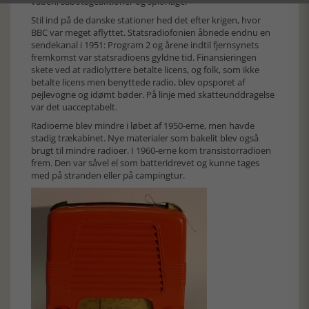
våben, sabotageaktioner og spionage.
Stil ind på de danske stationer hed det efter krigen, hvor
BBC var meget aflyttet. Statsradiofonien åbnede endnu en
sendekanal i 1951: Program 2 og årene indtil fjernsynets
fremkomst var statsradioens gyldne tid. Finansieringen
skete ved at radiolyttere betalte licens, og folk, som ikke
betalte licens men benyttede radio, blev opsporet af
pejlevogne og idømt bøder. På linje med skatteunddragelse
var det uacceptabelt.
Radioerne blev mindre i løbet af 1950-erne, men havde
stadig trækabinet. Nye materialer som bakelit blev også
brugt til mindre radioer. I 1960-erne kom transistorradioen
frem. Den var såvel el som batteridrevet og kunne tages
med på stranden eller på campingtur.