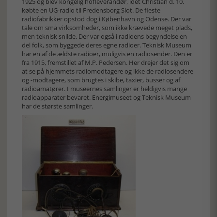
1925 og blev kongelig hofleverandør, idet Christian d. 10.
købte en UG-radio til Fredensborg Slot. De fleste
radiofabrikker opstod dog i København og Odense. Der var
tale om små virksomheder, som ikke krævede meget plads,
men teknisk snilde. Der var også i radioens begyndelse en
del folk, som byggede deres egne radioer. Teknisk Museum
har en af de ældste radioer, muligvis en radiosender. Den er
fra 1915, fremstillet af M.P. Pedersen. Her drejer det sig om
at se på hjemmets radiomodtagere og ikke de radiosendere
og -modtagere, som brugtes i skibe, taxier, busser og af
radioamatører. I museernes samlinger er heldigvis mange
radioapparater bevaret. Energimuseet og Teknisk Museum
har de største samlinger.