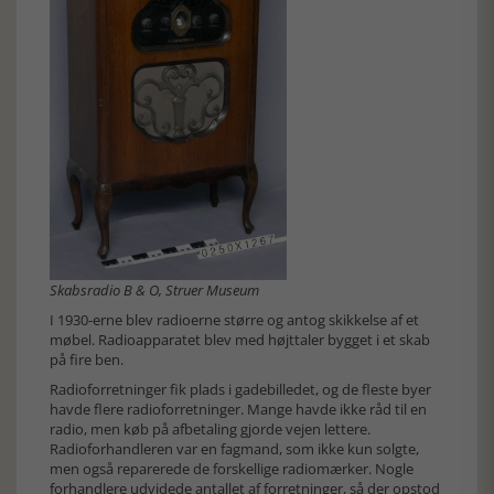
Skabsradio B & O, Struer Museum
I 1930-erne blev radioerne større og antog skikkelse af et
møbel. Radioapparatet blev med højttaler bygget i et skab
på fire ben.
Radioforretninger fik plads i gadebilledet, og de fleste byer
havde flere radioforretninger. Mange havde ikke råd til en
radio, men køb på afbetaling gjorde vejen lettere.
Radioforhandleren var en fagmand, som ikke kun solgte,
men også reparerede de forskellige radiomærker. Nogle
forhandlere udvidede antallet af forretninger, så der opstod