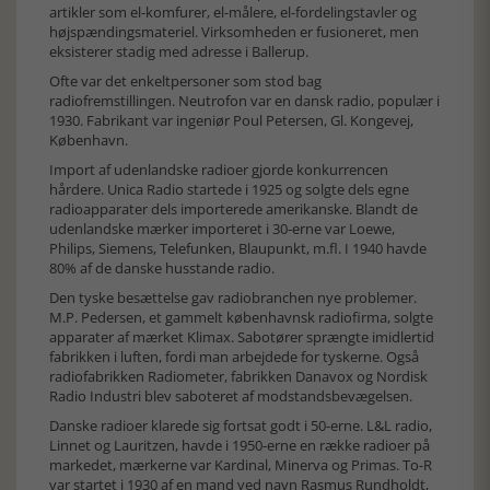
artikler som el-komfurer, el-målere, el-fordelingstavler og
højspændingsmateriel. Virksomheden er fusioneret, men
eksisterer stadig med adresse i Ballerup.
Ofte var det enkeltpersoner som stod bag
radiofremstillingen. Neutrofon var en dansk radio, populær i
1930. Fabrikant var ingeniør Poul Petersen, Gl. Kongevej,
København.
Import af udenlandske radioer gjorde konkurrencen
hårdere. Unica Radio startede i 1925 og solgte dels egne
radioapparater dels importerede amerikanske. Blandt de
udenlandske mærker importeret i 30-erne var Loewe,
Philips, Siemens, Telefunken, Blaupunkt, m.fl. I 1940 havde
80% af de danske husstande radio.
Den tyske besættelse gav radiobranchen nye problemer.
M.P. Pedersen, et gammelt københavnsk radiofirma, solgte
apparater af mærket Klimax. Sabotører sprængte imidlertid
fabrikken i luften, fordi man arbejdede for tyskerne. Også
radiofabrikken Radiometer, fabrikken Danavox og Nordisk
Radio Industri blev saboteret af modstandsbevægelsen.
Danske radioer klarede sig fortsat godt i 50-erne. L&L radio,
Linnet og Lauritzen, havde i 1950-erne en række radioer på
markedet, mærkerne var Kardinal, Minerva og Primas. To-R
var startet i 1930 af en mand ved navn Rasmus Rundholdt,