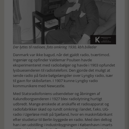
Der lyttes til radioen, foto omkring 1930, kbh.billeder
Danmark var ikke bagud, når det gjaldt radio, tværtimod.
Ingeniør og opfinder Valdemar Poulsen havde
eksperimenteret med radiobølger og havde i 1903 opfundet
lysbuesenderen til radiotelefoni. Den gjorde det muligt at
sende radio på faste bølgelængder over Lyngby radio, især
til gavn for skibsfarten. I 1907 kunne Lyngby radio
kommunikere med Newcastle.
Med Statsradiofoniens udsendelser og åbningen af
Kalundborgsenderen i 1927 blev radiolytning hurtigt
udbredt. Mange ønskede at anskaffe et radioapparat og
radiofabrikker skød op rundt omkring i landet, f.eks. UG-
radio i Ugerløse midt på Sjælland, hvor en maskinfabrikant
efter studietur til Berlin byggede en radio. Med den deltog
han i en udstilling i Industribygningen i København i marts