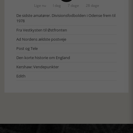
Lige nu
I dag
7 dage
28 dage
De sidste amatører. Divisionsfodbolden i Odense frem til
1978
Fra Vestkysten til Østfronten
Ad Nordens ældste postveje
Post og Tele
Den korte historie om England
Kershaw: Vendepunkter
Edith