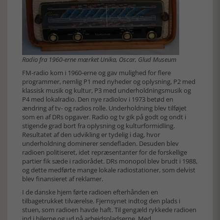
Radio fra 1960-erne mærket Unika, Oscar, Glud Museum
FM-radio kom i 1960-erne og gav mulighed for flere
programmer, nemlig P1 med nyheder og oplysning, P2 med
klassisk musik og kultur, P3 med underholdningsmusik og
P4 med lokalradio. Den nye radiolov i 1973 betød en
ændring af tv- og radios rolle. Underholdning blev tilføjet
som en af DRs opgaver. Radio og tv gik på godt og ondt i
stigende grad bort fra oplysning og kulturformidling.
Resultatet af den udvikling er tydelig i dag, hvor
underholdning dominerer sendefladen. Desuden blev
radioen politiseret, idet repræsentanter for de forskellige
partier fik sæde i radiorådet. DRs monopol blev brudt i 1988,
og dette medførte mange lokale radiostationer, som delvist
blev finansieret af reklamer.
I de danske hjem førte radioen efterhånden en
tilbagetrukket tilværelse. Fjernsynet indtog den plads i
stuen, som radioen havde haft. Til gengæld rykkede radioen
ind i bilerne og ud på arbejdspladserne. Med