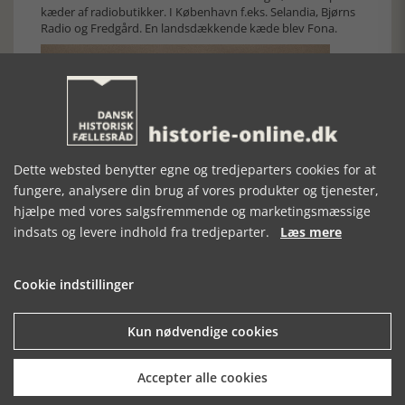
kæder af radiobutikker. I København f.eks. Selandia, Bjørns
Radio og Fredgård. En landsdækkende kæde blev Fona.
Dette websted benytter egne og tredjeparters cookies for at
fungere, analysere din brug af vores produkter og tjenester,
hjælpe med vores salgsfremmende og marketingsmæssige
indsats og levere indhold fra tredjeparter.
Læs mere
Phønix radio fra 1940-erne, Viborg Museum
Cookie indstillinger
Under krigen spillede radio en særlig rolle. BBC sendte om
søndagen på langbølge til danske lyttere. "Her er London"
startede alle udsendelser med. Det var andre nyheder end
Kun nødvendige cookies
dem, den tysk censurerede Statsradiofoni udsendte. Det var
ikke forbudt at lytte til London. Illegale radiosendere og -
modtagere blev benyttet af modstandsbevægelsen, og
Accepter alle cookies
radiomeddelelser var afgørende for forsyning af nedkastede