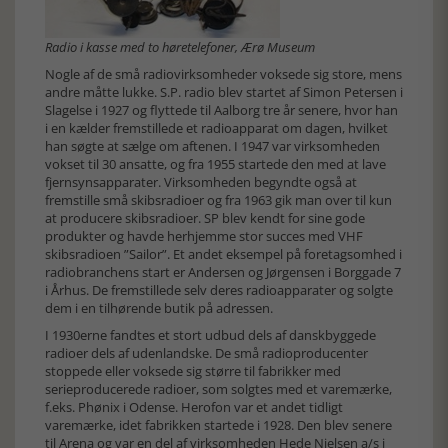
Radio i kasse med to høretelefoner, Ærø Museum
Nogle af de små radiovirksomheder voksede sig store, mens
andre måtte lukke. S.P. radio blev startet af Simon Petersen i
Slagelse i 1927 og flyttede til Aalborg tre år senere, hvor han
i en kælder fremstillede et radioapparat om dagen, hvilket
han søgte at sælge om aftenen. I 1947 var virksomheden
vokset til 30 ansatte, og fra 1955 startede den med at lave
fjernsynsapparater. Virksomheden begyndte også at
fremstille små skibsradioer og fra 1963 gik man over til kun
at producere skibsradioer. SP blev kendt for sine gode
produkter og havde herhjemme stor succes med VHF
skibsradioen ”Sailor”. Et andet eksempel på foretagsomhed i
radiobranchens start er Andersen og Jørgensen i Borggade 7
i Århus. De fremstillede selv deres radioapparater og solgte
dem i en tilhørende butik på adressen.
I 1930erne fandtes et stort udbud dels af danskbyggede
radioer dels af udenlandske. De små radioproducenter
stoppede eller voksede sig større til fabrikker med
serieproducerede radioer, som solgtes med et varemærke,
f.eks. Phønix i Odense. Herofon var et andet tidligt
varemærke, idet fabrikken startede i 1928. Den blev senere
til Arena og var en del af virksomheden Hede Nielsen a/s i