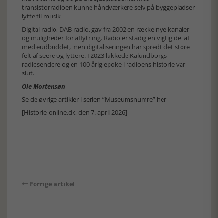
transistorradioen kunne håndværkere selv på byggepladser
lytte til musik.
Digital radio, DAB-radio, gav fra 2002 en række nye kanaler
og muligheder for aflytning. Radio er stadig en vigtig del af
medieudbuddet, men digitaliseringen har spredt det store
felt af seere og lyttere. I 2023 lukkede Kalundborgs
radiosendere og en 100-årig epoke i radioens historie var
slut.
Ole Mortensøn
Se de øvrige artikler i serien ”Museumsnumre” her
[Historie-online.dk, den 7. april 2026]
Forrige artikel