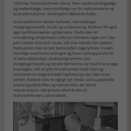
1925 blev Statsradiofonien åbnet. Man sendte på langbølge
og mellembølge, mens kortbølge var for radioamatører og
kystradiostationer, eksempelvis Blåvands Radio.
Statsradiofonien sendte nyheder, vejrmeldinger,
morgengymnastik, musik og undervisning. Radioen fik også
eget symfoniorkester og børnekor. Radio blev en
omvæltning af hjemmets rolle som familiens eget rum. Den
ydre verden kom ind i stuen, når man tændte for radioen.
Radioavisen blev en fast bestanddel i dagsrytmen. Husets
mandlige overhoved anbragte sig foran radioapparatet for
at høre radioavisen. Andre programmer som
morgengymnastik og senere børnetime var med til at præge
hverdagen. Ved at lytte til radioavisen holdt man sig
orienteret om begivenheder hjemme og ude i den store
verden. Radioen blev et vigtigt nyt medie, som supplerede
presse og tidsskrifter, og radioen blev det første
massemedium. Alle lyttede efterhånden til
Statsradiofoniens udsendelser.