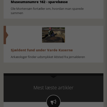
Museumsnumre 162 - sparebøsse
Ole Mortensøn fortæller om, hvordan man sparede
sammen
Sjældent fund under Varde Kaserne
Arkæologer finder udsmykket ildsted fra jernalderen
Mest læste artikler
