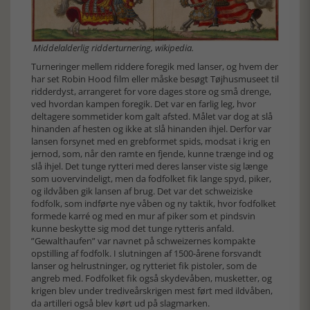
Middelalderlig ridderturnering, wikipedia.
Turneringer mellem riddere foregik med lanser, og hvem der
har set Robin Hood film eller måske besøgt Tøjhusmuseet til
ridderdyst, arrangeret for vore dages store og små drenge,
ved hvordan kampen foregik. Det var en farlig leg, hvor
deltagere sommetider kom galt afsted. Målet var dog at slå
hinanden af hesten og ikke at slå hinanden ihjel. Derfor var
lansen forsynet med en grebformet spids, modsat i krig en
jernod, som, når den ramte en fjende, kunne trænge ind og
slå ihjel. Det tunge rytteri med deres lanser viste sig længe
som uovervindeligt, men da fodfolket fik lange spyd, piker,
og ildvåben gik lansen af brug. Det var det schweiziske
fodfolk, som indførte nye våben og ny taktik, hvor fodfolket
formede karré og med en mur af piker som et pindsvin
kunne beskytte sig mod det tunge rytteris anfald.
”Gewalthaufen” var navnet på schweizernes kompakte
opstilling af fodfolk. I slutningen af 1500-årene forsvandt
lanser og helrustninger, og rytteriet fik pistoler, som de
angreb med. Fodfolket fik også skydevåben, musketter, og
krigen blev under trediveårskrigen mest ført med ildvåben,
da artilleri også blev kørt ud på slagmarken.