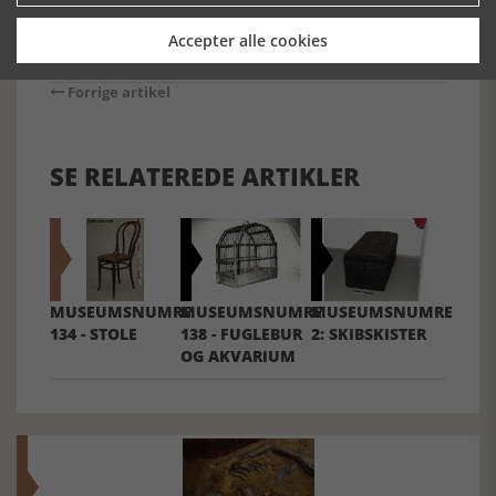
Accepter alle cookies
Forrige artikel
SE RELATEREDE ARTIKLER
MUSEUMSNUMRE
MUSEUMSNUMRE
MUSEUMSNUMRE
134 - STOLE
138 - FUGLEBUR
2: SKIBSKISTER
OG AKVARIUM