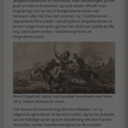
længere interessant for hofkredse, men befolkningen syntes
godt om denne forlystelse, og visse steder afholdt man
ringridning, som en del af festlighederne enten ved
fastelavn, eller når man red sommer i by. Traditionen er i
dag levende flere steder i Sønderjylland. Ringriderlansen er
en kort stage med spids og med den skal man spidde en lille
ring. Det kræver øvelse. I Sønderborg findes et
Ringridermuseum.
Oberst Engelsted i kamp med kosakker bevæbnede med lanser
1813, Statens Museum for Kunst.
Helt forsvandt lanserne dog ikke fra militæret. I en ny
udgave brugtes lanser af det lette rytteri. Og lanser dukkede
op ved folkelige oprør og som bevæbning ved den franske
revolution. Under Napoleonskrigene var de russiske