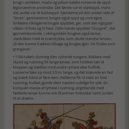
brugt i antikken. Hasta og pillum kaldte romerne de spyd,
legionærerne anvendte. Det første var et stødspyd, mens
det andet var et kastespyd. Fjenderne på den anden side af
”limes”, germanerne, brugte også spyd og vore egne
forfædre vikingerne brugte spyddet, ger, som det vigtigste
våben til fods og til hest. Odin havde spyddet ”Gungnir”, det
gennemborende. I vikingetiden brugtes også lanser,
stødvåben med et tværstykke, som skulle standse lansen,
så den kunne trækkes tilbage og bruges igen. De findes som
gravgaver.
I 1100-tallets slutning blev rytteriet tungere. Riddere med
skjold og rustning fik lange lanser, som holdtes tæt til
kroppen og stødtes mod andre ryttere eller fodfolk.
Lanserne blev op mod 3,5 m. lange, og det krævede en fast
og stærk hånd at føre dem. Ridderne fik til sidst en fuld
rustning, hvilket gjorde dem næsten usårlige for pile. En
kompakt masse af ryttere i rustning, angribende med
fældede lanser kunne nok få enhver fodsoldat samt jorden
til at skælve.