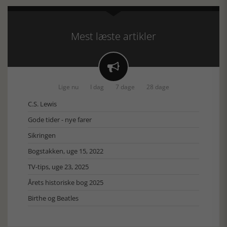
Mest læste artikler

Lige nu
I dag
7 dage
28 dage
C.S. Lewis
Gode tider - nye farer
Sikringen
Bogstakken, uge 15, 2022
TV-tips, uge 23, 2025
Årets historiske bog 2025
Birthe og Beatles