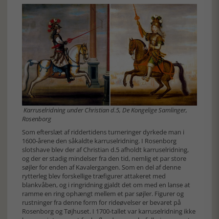
Karruselridning under Christian d.5, De Kongelige Samlinger,
Rosenborg
Som efterslæt af riddertidens turneringer dyrkede man i
1600-årene den såkaldte karruselridning. I Rosenborg
slotshave blev der af Christian d.5 afholdt karruselridning,
og der er stadig mindelser fra den tid, nemlig et par store
søjler for enden af Kavalergangen. Som en del af denne
rytterleg blev forskellige træfigurer attakeret med
blankvåben, og i ringridning gjaldt det om med en lanse at
ramme en ring ophængt mellem et par søjler. Figurer og
rustninger fra denne form for rideøvelser er bevaret på
Rosenborg og Tøjhuset. I 1700-tallet var karruselridning ikke