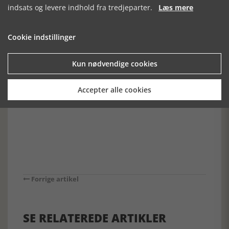
indsats og levere indhold fra tredjeparter.
Læs mere
Silkeborg Håndværkerforening
15.30 - 16.00
Cookie indstillinger
H. C. Andersen fortæller eventyr
17.00
Kun nødvendige cookies
Hovedgården lukker
Hovedgården lukker
Accepter alle cookies
Papirmuseet lukker
[Historie-online.dk, den 6. august 2024]
Forrige artikel
SE RELATEREDE ARTIKLER