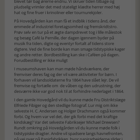
blevet tør bag ørerne endnu. Vi skruer tiden tilbage og
pludselig vrimler det med stateligt klædte herrer med høj
hat og fine fruer i krinoliner eller tournurekjoler.
På Hovedgården kan man få et indblik i tidens ånd, der
emmede af industriel foretagsomhed og fremskridtstro.
Prøv selv en tur på et ægte dampdrevet tog i lille målestok
og besøg Café la Pernille, der dagen igennem byder på
musik fra tiden, digte og eventyr fortalt af tidens store
digtere. Ved de fine borde kan man smage tidstypiske kager
og andre retter. Bordbestilling kan ske i Caféen på dagen.
Forudbestilling er ikke muligt
I museumshaven kan man møde håndværkere, der
fremviser deres fag og der vil være aktiviteter for børn. I
forhaven vil landsoldaterne fra 1864 have slået lejr. De vil
fremvise og fortælle om de våben og den udrustning, der
desværre ikke var god nok til at forhindre nederlaget i 1864.
I den gamle Hovedgård vil du kunne møde Fru Distriktslæge
Elfriede Fibiger og den stedlige fotograf. Lur mig om ikke
selveste H. C. Andersen og Holger Drachmann også kommer
forbi. Og hvem var vel det, der gik forbi med det kraftige
kindskæg? Var det selveste Fabriksejer Michael Drewsen?
Rundt omkring på Hovedgården vil du kunne møde folk i
tidstypiske dragter. Andre vil spadsere langs havnefronten,
på vej over på Papirfabrikken, hvor papirarbejderne slider i