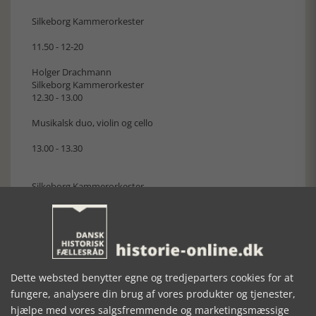
Silkeborg Kammerorkester
11.50 - 12-20
Holger Drachmann
Silkeborg Kammerorkester
12.30 - 13.00
Musikalsk duo, violin og cello
13.00 - 13.30
Silkeborg Kammerorkester
13.20 - 13.40
Fra inderst til yderst. Kvindens dragt i 1880erne
14.00 - 14.30
Silkeborg Kammerorkester
Dette websted benytter egne og tredjeparters cookies for at
fungere, analysere din brug af vores produkter og tjenester,
14.50 - 15.10
hjælpe med vores salgsfremmende og marketingsmæssige