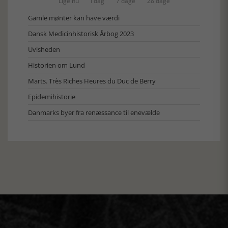
Lige nu
I dag
7 dage
28 dage
Gamle mønter kan have værdi
Dansk Medicinhistorisk Årbog 2023
Uvisheden
Historien om Lund
Marts. Très Riches Heures du Duc de Berry
Epidemihistorie
Danmarks byer fra renæssance til enevælde