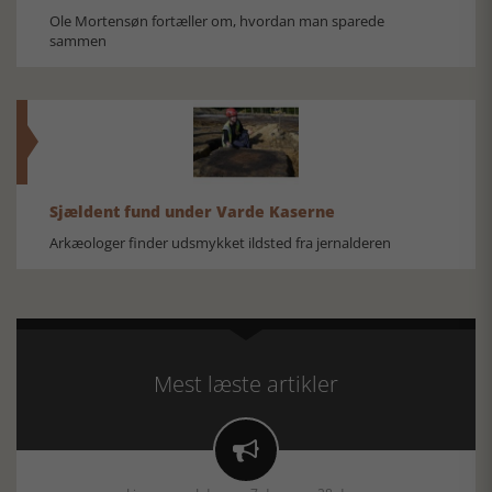
Ole Mortensøn fortæller om, hvordan man sparede
sammen
Sjældent fund under Varde Kaserne
Arkæologer finder udsmykket ildsted fra jernalderen
Mest læste artikler
