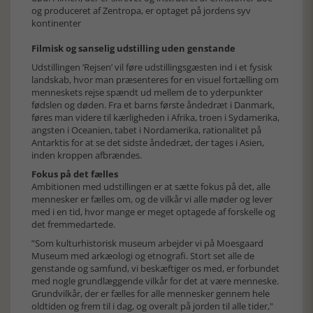
og produceret af Zentropa, er optaget på jordens syv
kontinenter
Filmisk og sanselig udstilling uden genstande
Udstillingen ’Rejsen’ vil føre udstillingsgæsten ind i et fysisk
landskab, hvor man præsenteres for en visuel fortælling om
menneskets rejse spændt ud mellem de to yderpunkter
fødslen og døden. Fra et barns første åndedræt i Danmark,
føres man videre til kærligheden i Afrika, troen i Sydamerika,
angsten i Oceanien, tabet i Nordamerika, rationalitet på
Antarktis for at se det sidste åndedræt, der tages i Asien,
inden kroppen afbrændes.
Fokus på det fælles
Ambitionen med udstillingen er at sætte fokus på det, alle
mennesker er fælles om, og de vilkår vi alle møder og lever
med i en tid, hvor mange er meget optagede af forskelle og
det fremmedartede.
”Som kulturhistorisk museum arbejder vi på Moesgaard
Museum med arkæologi og etnografi. Stort set alle de
genstande og samfund, vi beskæftiger os med, er forbundet
med nogle grundlæggende vilkår for det at være menneske.
Grundvilkår, der er fælles for alle mennesker gennem hele
oldtiden og frem til i dag, og overalt på jorden til alle tider,"