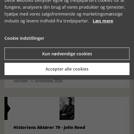
Dette websted benytter egne og tredjeparters cookies for at
Mosefolket
fungere, analysere din brug af vores produkter og tjenester,
Den største samling af moselig i verden på Museum
hjælpe med vores salgsfremmende og marketingsmæssige
Silkeborg Hovedgården
indsats og levere indhold fra tredjeparter.
Læs mere
Cookie indstillinger
Kun nødvendige cookies
Historisk festival i Faaborg
Accepter alle cookies
FOBURGH Faaborg Internationale Historie Festival 2026 30.
oktober - 1. november 2026
Historiens Aktører 79 - John Reed