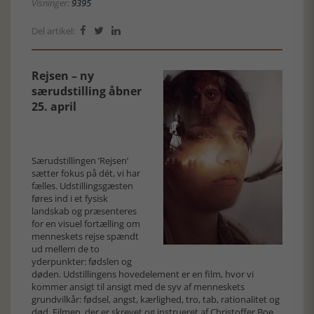
Visninger:
9395
Del artikel:



Rejsen – ny
særudstilling åbner
25. april
Særudstillingen ’Rejsen’
sætter fokus på dét, vi har
fælles. Udstillingsgæsten
føres ind i et fysisk
landskab og præsenteres
for en visuel fortælling om
menneskets rejse spændt
ud mellem de to
yderpunkter: fødslen og
døden. Udstillingens hovedelement er en film, hvor vi
kommer ansigt til ansigt med de syv af menneskets
grundvilkår: fødsel, angst, kærlighed, tro, tab, rationalitet og
død. Filmen, der er skrevet og instrueret af Christoffer Boe