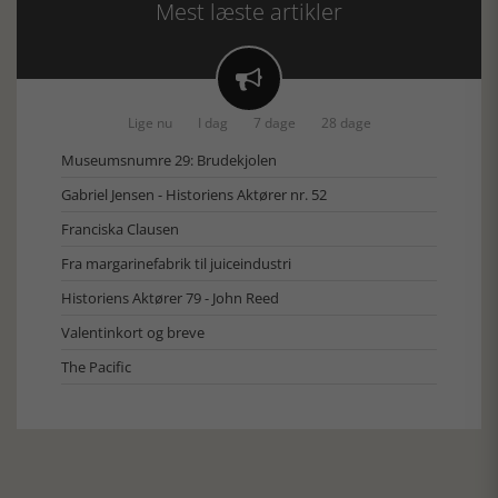
Mest læste artikler

Lige nu
I dag
7 dage
28 dage
Museumsnumre 29: Brudekjolen
Gabriel Jensen - Historiens Aktører nr. 52
Franciska Clausen
Fra margarinefabrik til juiceindustri
Historiens Aktører 79 - John Reed
Valentinkort og breve
The Pacific