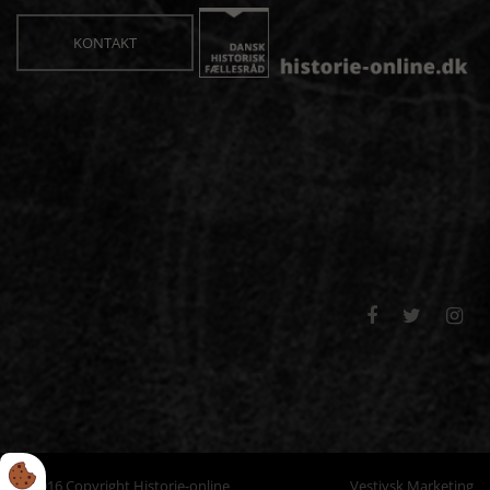
KONTAKT



© 2016 Copyright Historie-online
Vestjysk Marketing