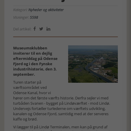
Kategori:
Nyheder og aktiviteter
Visninger:
5598
Del artikel:



Museumsklubben
inviterer til en dejlig
eftermiddag på Odense
Fjord og i den Fynske
industrihistorie, den 3.
september.
Turen starter på
værftsområdet ved
Odense Kanal, hvor vi
hører om det første værfts historie. Derfra sejler vi med
turbåden Svanen - bygget på Lindøværftet - mod Lindø.
Undervejs fortæller turlederne om værftets udvikling,
kanalen og Odense Fjord, samtidig med at der serveres
kaffe og brød.
Vi lægger til på Lindø Terminalen, men kan på grund af