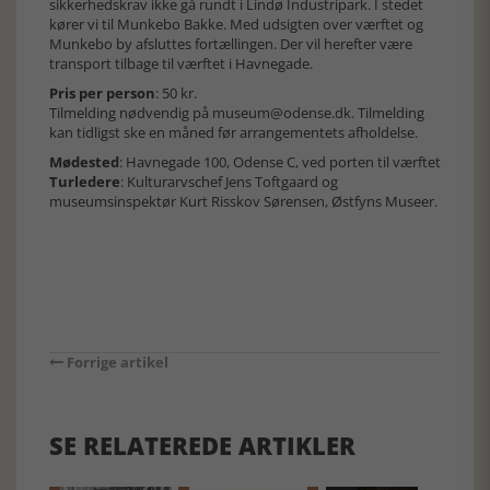
sikkerhedskrav ikke gå rundt i Lindø Industripark. I stedet
kører vi til Munkebo Bakke. Med udsigten over værftet og
Munkebo by afsluttes fortællingen. Der vil herefter være
transport tilbage til værftet i Havnegade.
Pris per person
: 50 kr.
Tilmelding nødvendig på museum@odense.dk. Tilmelding
kan tidligst ske en måned før arrangementets afholdelse.
Mødested
: Havnegade 100, Odense C, ved porten til værftet
Turledere
: Kulturarvschef Jens Toftgaard og
museumsinspektør Kurt Risskov Sørensen, Østfyns Museer.
Forrige artikel
SE RELATEREDE ARTIKLER