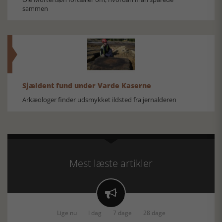
sammen
Sjældent fund under Varde Kaserne
Arkæologer finder udsmykket ildsted fra jernalderen
Mest læste artikler

Lige nu
I dag
7 dage
28 dage