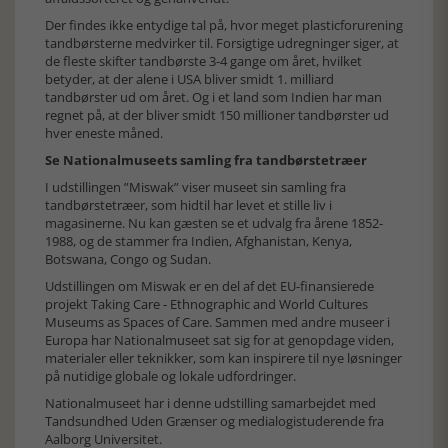
Der findes ikke entydige tal på, hvor meget plasticforurening
tandbørsterne medvirker til. Forsigtige udregninger siger, at
de fleste skifter tandbørste 3-4 gange om året, hvilket
betyder, at der alene i USA bliver smidt 1. milliard
tandbørster ud om året. Og i et land som Indien har man
regnet på, at der bliver smidt 150 millioner tandbørster ud
hver eneste måned.
Se Nationalmuseets samling fra tandbørstetræer
I udstillingen ”Miswak” viser museet sin samling fra
tandbørstetræer, som hidtil har levet et stille liv i
magasinerne. Nu kan gæsten se et udvalg fra årene 1852-
1988, og de stammer fra Indien, Afghanistan, Kenya,
Botswana, Congo og Sudan.
Udstillingen om Miswak er en del af det EU-finansierede
projekt Taking Care - Ethnographic and World Cultures
Museums as Spaces of Care. Sammen med andre museer i
Europa har Nationalmuseet sat sig for at genopdage viden,
materialer eller teknikker, som kan inspirere til nye løsninger
på nutidige globale og lokale udfordringer.
Nationalmuseet har i denne udstilling samarbejdet med
Tandsundhed Uden Grænser og medialogistuderende fra
Aalborg Universitet.