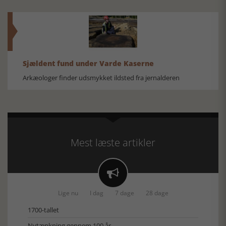
Sjældent fund under Varde Kaserne
Arkæologer finder udsmykket ildsted fra jernalderen
Mest læste artikler

Lige nu
I dag
7 dage
28 dage
1700-tallet
Nytænkning gennem 100 år