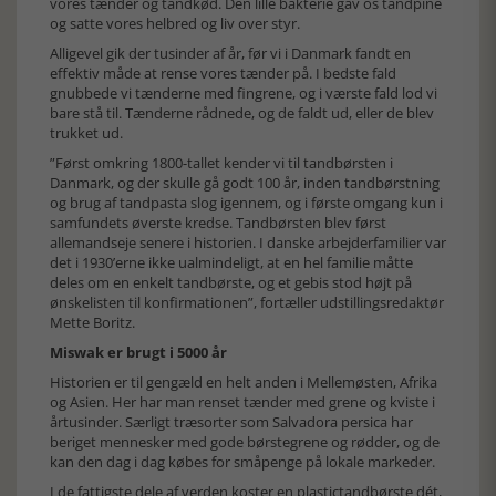
vores tænder og tandkød. Den lille bakterie gav os tandpine
og satte vores helbred og liv over styr.
Alligevel gik der tusinder af år, før vi i Danmark fandt en
effektiv måde at rense vores tænder på. I bedste fald
gnubbede vi tænderne med fingrene, og i værste fald lod vi
bare stå til. Tænderne rådnede, og de faldt ud, eller de blev
trukket ud.
”Først omkring 1800-tallet kender vi til tandbørsten i
Danmark, og der skulle gå godt 100 år, inden tandbørstning
og brug af tandpasta slog igennem, og i første omgang kun i
samfundets øverste kredse. Tandbørsten blev først
allemandseje senere i historien. I danske arbejderfamilier var
det i 1930’erne ikke ualmindeligt, at en hel familie måtte
deles om en enkelt tandbørste, og et gebis stod højt på
ønskelisten til konfirmationen”, fortæller udstillingsredaktør
Mette Boritz.
Miswak er brugt i 5000 år
Historien er til gengæld en helt anden i Mellemøsten, Afrika
og Asien. Her har man renset tænder med grene og kviste i
årtusinder. Særligt træsorter som Salvadora persica har
beriget mennesker med gode børstegrene og rødder, og de
kan den dag i dag købes for småpenge på lokale markeder.
I de fattigste dele af verden koster en plastictandbørste dét,