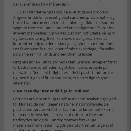
der svarer til en halv månedsløn.
” Huller i tænderne og tandpine er et stigende problem.
Alligevel er det en overset global sundhedsproblematik, og
huller i tænderne er den mest almindelige ikke-smitsomme
sygdom i verden. Tandsundhed er en afgørende faktor for
ethvert menneskes livskvalitet. Det har indflydelse på børn
og deres indlæring. Børn kan have utrolig svært ved at
koncentrere sig om deres skolegang, når de har tandpine.
Det fører hvert år til millioner af tabte skoledage,” fortæller
Bo Danielsen fra Tandsundhed Uden Grænser.
Organisationen Tandsundhed Uden Grænser arbejder for at
forbedre tandsundheden, og støder i deres arbejde på
miswaken. Den er et billigt alternativ til plastictandbørster
og med brugen af fluortandpasta, er den et lige så godt
alternativ.
Plastictandbørster er dårlige for miljøet
Foruden at være en billig tandbørste er miswaken også god
for klimaet, da den i sagens natur er naturmateriale. De
plastictandbørster, vi i årtier har kunnet købe i butikkerne,
har været fremstillet af en type plastic, som ikke kan
nedbrydes biologisk. Tandbørsternes forskellige
materialesammensætning gør dem stort set umulige at få
affaldssorteret og genanvendt.