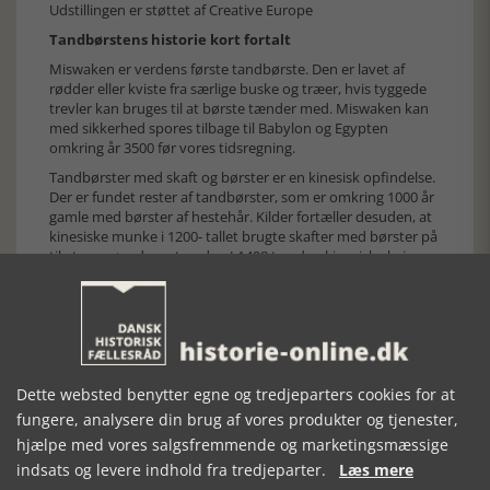
Udstillingen er støttet af Creative Europe
Tandbørstens historie kort fortalt
Miswaken er verdens første tandbørste. Den er lavet af
rødder eller kviste fra særlige buske og træer, hvis tyggede
trevler kan bruges til at børste tænder med. Miswaken kan
med sikkerhed spores tilbage til Babylon og Egypten
omkring år 3500 før vores tidsregning.
Tandbørster med skaft og børster er en kinesisk opfindelse.
Der er fundet rester af tandbørster, som er omkring 1000 år
gamle med børster af hestehår. Kilder fortæller desuden, at
kinesiske munke i 1200- tallet brugte skafter med børster på
til at rengøre deres tænder. I 1498 tog den kinesiske kejser
Hongzhi fra Mingdynastiet patent på en tandbørste lavet
med børster fra svin og skafter af ben eller bambus.
Europæerne lærte tandbørsten at kende gennem handlen
med Kina. Der skulle dog gå flere hundrede år, før den for
alvor slog igennem i Europa. Så mens man i Mellemøsten,
Afrika og Asien tyggede løs på grene og rødder måtte
Dette websted benytter egne og tredjeparters cookies for at
europæerne i bedste fald nøjes med at gnubbe deres
fungere, analysere din brug af vores produkter og tjenester,
tænder med en finger, måske omviklet med stof.
hjælpe med vores salgsfremmende og marketingsmæssige
I 1780 blev de første masseproducerede tandbørster
indsats og levere indhold fra tredjeparter.
Læs mere
lanceret på det europæiske marked af englænderen William