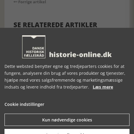
Forrige artikel
SE RELATEREDE ARTIKLER
FORVANDLINGER
SOMMERFEST
VINTERFERIEN
Dette websted benytter egne og tredjeparters cookies for at
–
PÅ MARIAGER
2020 PÅ DANSKE
fungere, analysere din brug af vores produkter og tjenester,
FORTÆLLINGER
MUSEUM
MUSEER
OM AFFALD
hjælpe med vores salgsfremmende og marketingsmæssige
indsats og levere indhold fra tredjeparter.
Læs mere
Cookie indstillinger
Kun nødvendige cookies
Mosefolket