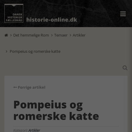
Det hemmelige Rom
Temaer
Artikler



Pompeius og romerske katte


Forrige artikel
Pompeius og
romerske katte
Kategori:
Artikler