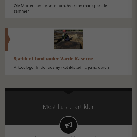
Ole Mortensøn fortæller om, hvordan man sparede
sammen
Sjældent fund under Varde Kaserne
Arkæologer finder udsmykket ildsted fra jernalderen
Mest læste artikler
