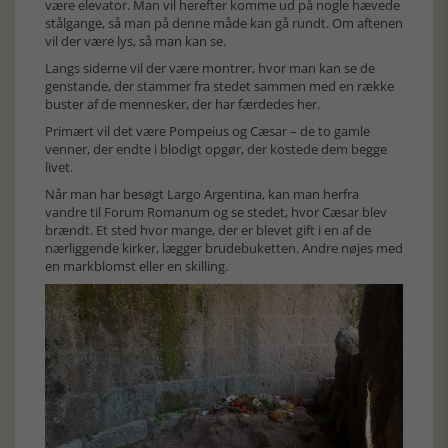
være elevator. Man vil herefter komme ud på nogle hævede
stålgange, så man på denne måde kan gå rundt. Om aftenen
vil der være lys, så man kan se.
Langs siderne vil der være montrer, hvor man kan se de
genstande, der stammer fra stedet sammen med en række
buster af de mennesker, der har færdedes her.
Primært vil det være Pompeius og Cæsar – de to gamle
venner, der endte i blodigt opgør, der kostede dem begge
livet.
Når man har besøgt Largo Argentina, kan man herfra
vandre til Forum Romanum og se stedet, hvor Cæsar blev
brændt. Et sted hvor mange, der er blevet gift i en af de
nærliggende kirker, lægger brudebuketten. Andre nøjes med
en markblomst eller en skilling.