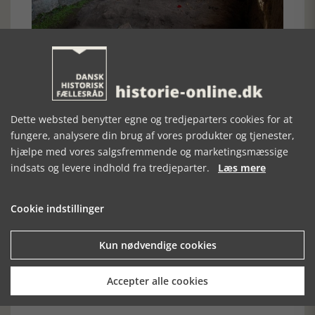
Stedet, hvor Cæsar blev brændt, ligger næsten lige, hvor man
kommer ind på selve Forum Romanum
Vi andre kan så undre os over, at Cæsars eftermæle næsten
har skjult hans ambitioner om at blive diktator.
Dette websted benytter egne og tredjeparters cookies for at
Erik Ingemann Sørensen
fungere, analysere din brug af vores produkter og tjenester,
[Historie-online.dk, den 21. april 2021]
hjælpe med vores salgsfremmende og marketingsmæssige
indsats og levere indhold fra tredjeparter.
Læs mere
Cookie indstillinger
Kun nødvendige cookies
Forrige artikel
Accepter alle cookies
SE RELATEREDE ARTIKLER