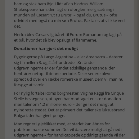
ham og stak ham ihjel i lidt af en blodrus. William
Shakespeare har siden lagt en uforglemmelig sætning i
munden på Cæsar: ”Et tu Brute” – også du, Brutus – ofte
udvidet med også du min søn Brutus. Fakta er, at vi ikke ved
det.
Herfra blev Cæsars lig båret til Forum Romanum og lagt på
et bål, hvor det så blev opslugt af flammerne.
Donationer har gjort det muligt
Bygningerne på Largo Argentina – eller Area sacra – daterer
sig til mellem 3. og 2. århundrede f.Kr. Under
udgravningerne er der fundet adskillige genstande, der
henhører netop til denne periode. De er senere blevet
spredt ud over en række romerske museer. Dem vil man nu
forsøge at samle.
For nylig fortalte Roms borgmester, Virgina Raggi fra Cinque
Stelle bevægelsen, at byen har modtaget en stor donation –
man taler om 1.2 millioner euro – der gør det muligt at
nyindrette stedet. Det er primært det italienske luksusbrand
Bulgari, der har givet penge.
Man regner i øjeblikket med, at stedet kan åbnes for
publikum næste sommer. Det vil da være muligt at gå ned i
udgravningerne – for handicappede og dårligt gående vil der