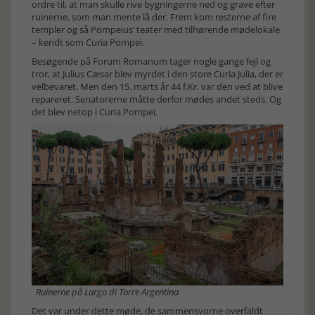
ordre til, at man skulle rive bygningerne ned og grave efter
ruinerne, som man mente lå der. Frem kom resterne af fire
templer og så Pompeius’ teater med tilhørende mødelokale
– kendt som Curia Pompei.
Besøgende på Forum Romanum tager nogle gange fejl og
tror, at Julius Cæsar blev myrdet i den store Curia Julia, der er
velbevaret. Men den 15. marts år 44 f.Kr. var den ved at blive
repareret. Senatorerne måtte derfor mødes andet steds. Og
det blev netop i Curia Pompei.
Ruinerne på Largo di Torre Argentina
Det var under dette møde, de sammensvorne overfaldt