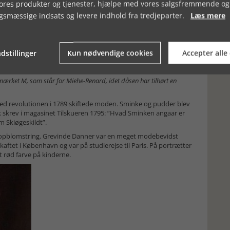
vores produkter og tjenester, hjælpe med vores salgsfremmende og
gsmæssige indsats og levere indhold fra tredjeparter.
Læs mere
dstillinger
Kun nødvendige cookies
Accepter alle
ærket M, som står for Miehe-Renard, idet dåsen har tilhørt en
ved revolutionen i 1789 skiftede moden. Sminke og pudder blev
 skrev i magasinet Tilskueren 1795: ”Hvad Sminken angaar er
 Skiøgeskildt”.
n opblomstring. Grevinde Danner var en meget modebevidst
et i København og var på studierejse til Paris. På portrætter
t rød farve på kinderne.