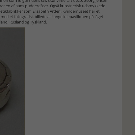
tion som fulgte tidens stil, skønvirke, art deco. Georg Jensen
 har en af hans pudderdåser. Også kunstnerisk udsmykkede
etikfabrikker som Elisabeth Arden. Kvindemuseet har et
et fotografisk billede af Langelinjepavillonen på låget.
land, Rusland og Tyskland.