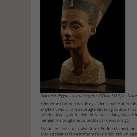
Nefertete, Ægyptens dronning fra 1370 til 1330 fvt., Neu
Kvinderne i Norden havde også deres måde at fremh
smykker, ved vi. Om de brugte farver og pudder til at
billeder af ansigter fra den tid. Vi skal et langt stykke
herhjemme brugte farve, pudder, til deres ansigt.
Pudder er farvestof i pulverform. Pudderets bestandde
olier og tilsat et farvestof som f.eks. kridt, talkum og