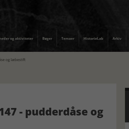
eder og aktiviteter
Bøger
Temaer
HistorieLab
Arkiv
e og læbestift
47 - pudderdåse og