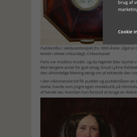
brug af 
marketin
Cookie in
Pudderdåse i skildpaddeskjold fra 1800-årene. Låget er m
kvinde i denne cirkusslægt, Cirkusmuseet
Paris var modens moder, og da regimet blev styrtet 
ikke længere anset for god smag. Knud Lyhne Rahbek
den almindelige Mening eenig om at erkiende den som
I den viktorianske tid fik pudder og pudderdåsen e
dame, havde som yngre egen modebutik på Vimmelskaft
af hende ses, hvordan hun forstod at bruge en diskre