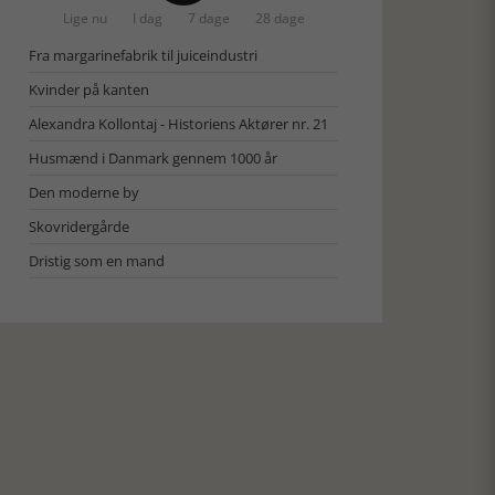
Lige nu
I dag
7 dage
28 dage
Fra margarinefabrik til juiceindustri
Kvinder på kanten
Alexandra Kollontaj - Historiens Aktører nr. 21
Husmænd i Danmark gennem 1000 år
Den moderne by
Skovridergårde
Dristig som en mand