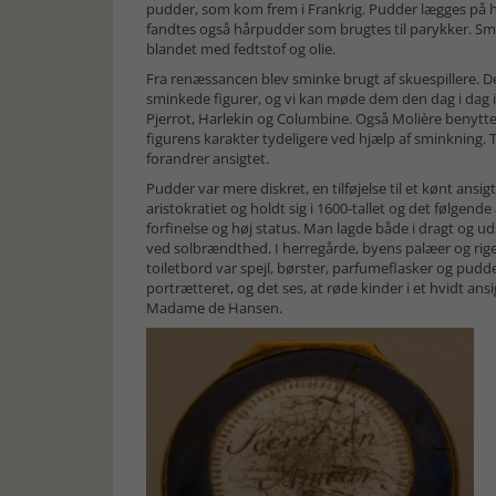
pudder, som kom frem i Frankrig. Pudder lægges på 
fandtes også hårpudder som brugtes til parykker. Smink
blandet med fedtstof og olie.
Fra renæssancen blev sminke brugt af skuespillere. D
sminkede figurer, og vi kan møde dem den dag i dag 
Pjerrot, Harlekin og Columbine. Også Molière benytte
figurens karakter tydeligere ved hjælp af sminkning
forandrer ansigtet.
Pudder var mere diskret, en tilføjelse til et kønt ansi
aristokratiet og holdt sig i 1600-tallet og det følg
forfinelse og høj status. Man lagde både i dragt og ud
ved solbrændthed. I herregårde, byens palæer og rig
toiletbord var spejl, børster, parfumeflasker og pudd
portrætteret, og det ses, at røde kinder i et hvidt a
Madame de Hansen.