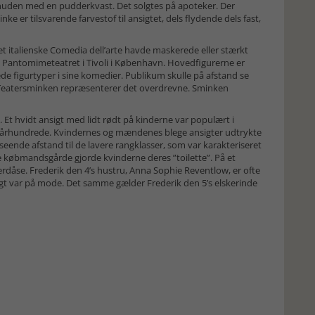
huden med en pudderkvast. Det solgtes på apoteker. Der
e er tilsvarende farvestof til ansigtet, dels flydende dels fast,
et italienske Comedia dell’arte havde maskerede eller stærkt
i Pantomimeteatret i Tivoli i København. Hovedfigurerne er
de figurtyper i sine komedier. Publikum skulle på afstand se
. Teatersminken repræsenterer det overdrevne. Sminken
gt. Et hvidt ansigt med lidt rødt på kinderne var populært i
ende århundrede. Kvindernes og mændenes blege ansigter udtrykte
seende afstand til de lavere rangklasser, som var karakteriseret
e købmandsgårde gjorde kvinderne deres ”toilette”. På et
erdåse. Frederik den 4’s hustru, Anna Sophie Reventlow, er ofte
nsigt var på mode. Det samme gælder Frederik den 5’s elskerinde