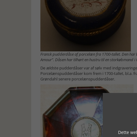
Fransk pudderdåse af porcelæn fra 1700-tallet. Den har br
Amour”. Dåsen har tilhørt en hustru til en storkøbmand i
De ældste pudderdåser var af sølv med indgraveringer. 
Porcelænspudderdåser kom frem i 1700-tallet, bl.a. 
Grøndahl senere porcelænspudderdåser.
Dette web