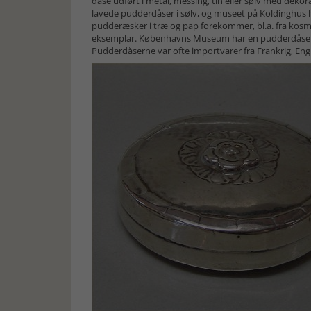
dåse udført i metal, messing, tin eller sølv med dekora
lavede pudderdåser i sølv, og museet på Koldinghus
pudderæsker i træ og pap forekommer, bl.a. fra kosm
eksemplar. Københavns Museum har en pudderdåse med 
Pudderdåserne var ofte importvarer fra Frankrig, Eng