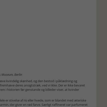
es Museum, Berlin
æve kvindelig skønhed, og den bestod i påklædning og
 fremhæve deres ansigtstræk, ved vi ikke. Der er ikke bevaret
 frem i historien før genstande og billeder viser, at kvinder
le er stivelse af ris eller hvede, som er blandet med æteriske
 karmin, der giver en rød farve. Særligt raffineret var parfumeret