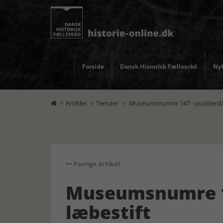
Forside
Dansk Historisk Fællesråd
Nyh
Artikler
Temaer
Museumsnumre 147 - pudderdås



Forrige artikel
Museumsnumre 1
læbestift