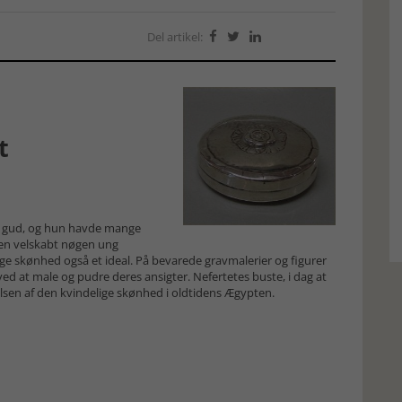
Del artikel:



t
s gud, og hun havde mange
m en velskabt nøgen ung
ige skønhed også et ideal. På bevarede gravmalerier og figurer
 at male og pudre deres ansigter. Nefertetes buste, i dag at
elsen af den kvindelige skønhed i oldtidens Ægypten.