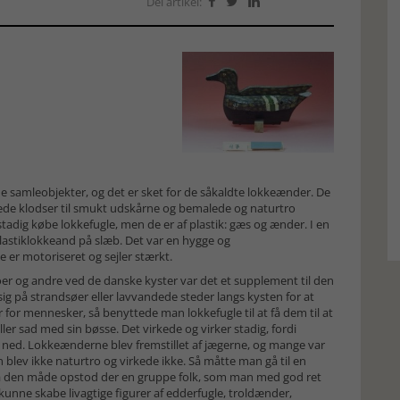
Del artikel:



de samleobjekter, og det er sket for de såkaldte lokkeænder. De
emalede klodser til smukt udskårne og bemalede og naturtro
adig købe lokkefugle, men de er af plastik: gæs og ænder. I en
astiklokkeand på slæb. Det var en hygge og
 er motoriseret og sejler stærkt.
r og andre ved de danske kyster var det et supplement til den
sig på strandsøer eller lavvandede steder langs kysten for at
for mennesker, så benyttede man lokkefugle til at få dem til at
ler sad med sin bøsse. Det virkede og virker stadig, fordi
sig ned. Lokkeænderne blev fremstillet af jægerne, og mange var
n blev ikke naturtro og virkede ikke. Så måtte man gå til en
På den måde opstod der en gruppe folk, som man med god ret
unne skabe livagtige figurer af edderfugle, troldænder,