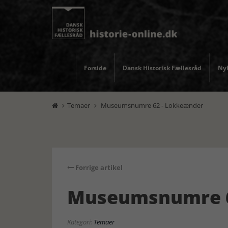
Forside
Dansk Historisk Fællesråd
Nyh
Temaer
Museumsnumre 62 - Lokkeænder


Forrige artikel
Museumsnumre 6
Kategori:
Temaer