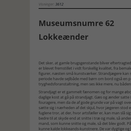
Visninger:
3612
Museumsnumre 62
Lokkeænder
Det sker, at gamle brugsgenstande bliver eftertragte
er blevet fremstillet i vidt forskellig kvalitet, fra b
figurer, næsten små kunstværker. Strandjægere kan st
periode havde sejlbåde med børn om bord også en pl
tryghedsforanstaltning, men ses ikke mere, nu bådene
Strandjagt er et gammelt fænomen og for mange øboe
daglige kost at gå på strandjagt. Gæs og ænder satte 
fouragere, men da de af gode grunde var på vagt over 
sætte sig i nærheden af det skjul, hvor jægeren stod el
fuglene tror, at der, hvor artsfæller er, kan man slå 
bedre til at skyde end at snitte i træ og male, så ande
mand, som kunne snitte og male, så det blev godt. 
kunne kalde lokkeands-kunstnere. De var dygtige og k