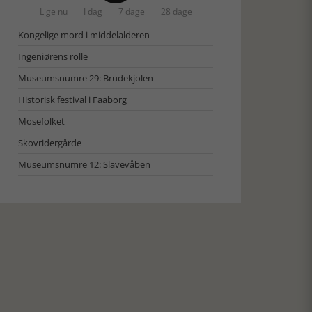
Lige nu
I dag
7 dage
28 dage
Kongelige mord i middelalderen
Ingeniørens rolle
Museumsnumre 29: Brudekjolen
Historisk festival i Faaborg
Mosefolket
Skovridergårde
Museumsnumre 12: Slavevåben