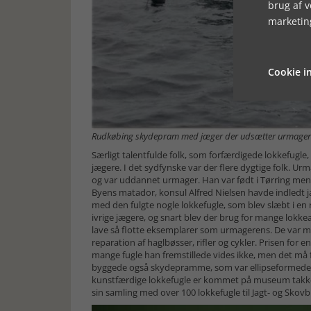
brug af 
marketin
Cookie in
Rudkøbing skydepram med jæger der udsætter urmager
Særligt talentfulde folk, som forfærdigede lokkefugle,
jægere. I det sydfynske var der flere dygtige folk. 
og var uddannet urmager. Han var født i Tørring men fl
Byens matador, konsul Alfred Nielsen havde indledt j
med den fulgte nogle lokkefugle, som blev slæbt i e
ivrige jægere, og snart blev der brug for mange lokk
lave så flotte eksemplarer som urmagerens. De var me
reparation af haglbøsser, rifler og cykler. Prisen for e
mange fugle han fremstillede vides ikke, men det m
byggede også skydepramme, som var ellipseformede m
kunstfærdige lokkefugle er kommet på museum takke
sin samling med over 100 lokkefugle til Jagt- og Sko