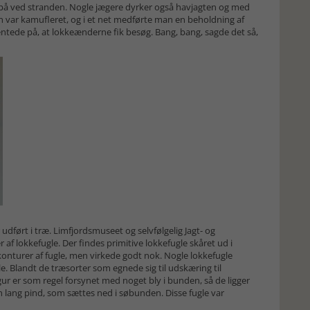
t på ved stranden. Nogle jægere dyrker også havjagten og med
 var kamufleret, og i et net medførte man en beholdning af
entede på, at lokkeænderne fik besøg. Bang, bang, sagde det så,
dført i træ. Limfjordsmuseet og selvfølgelig Jagt- og
f lokkefugle. Der findes primitive lokkefugle skåret ud i
onturer af fugle, men virkede godt nok. Nogle lokkefugle
gle. Blandt de træsorter som egnede sig til udskæring til
figur er som regel forsynet med noget bly i bunden, så de ligger
n lang pind, som sættes ned i søbunden. Disse fugle var