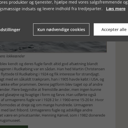
vores produkter og tjenester, hjælpe med vores salgsfremmende og
gsmæssige indsats og levere indhold fra tredjeparter.
Læs mere
dstillinger
Kun nødvendige cookies
Accepter alle
ens lokkeænder
 blev kendt og deres fugle fandt altid god afsætning blandt
Urmageren i Rudkøbing var en sådan. Han hed Martin Christensen
yttede til Rudkøbing i 1924 og fik interesse for strandjagt.
agt med en såkaldt trækpram, han i 1905 havde købt i USA, og
n række efter prammen. Denne jagtform blev taget op af andre
eænder. Flere begyndte at fremstille ænder, men ingen kunne
d glasøjne og livagtige i form og farve. Han udførte også
n af urmagerens fugle var i 1928 2 kr. I 1960-erne 15-20 kr. Hvor
å formodes at dreje sig om mange hundrede. Urmageren
ed lavt fribord. Urmagerens fugle og adskillige andre
t være en privatsamler, Henning Kørvel, som i 1982 donerede
vbrugsmuseet.