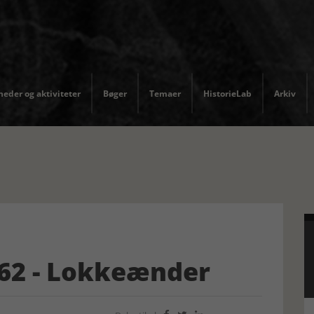
eder og aktiviteter
Bøger
Temaer
HistorieLab
Arkiv
2 - Lokkeænder