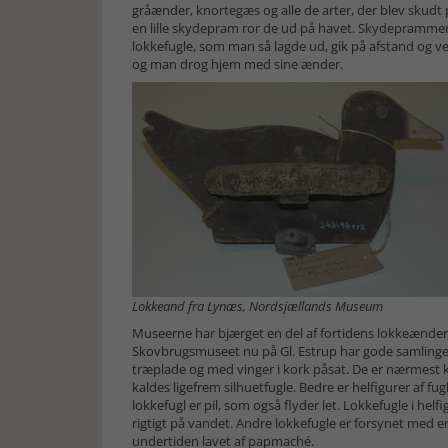
gråænder, knortegæs og alle de arter, der blev skud
en lille skydepram ror de ud på havet. Skydeprammen
lokkefugle, som man så lagde ud, gik på afstand og v
og man drog hjem med sine ænder.
Lokkeand fra Lynæs, Nordsjællands Museum
Museerne har bjærget en del af fortidens lokkeænder u
Skovbrugsmuseet nu på Gl. Estrup har gode samlinger a
træplade og med vinger i kork påsat. De er nærmest k
kaldes ligefrem silhuetfugle. Bedre er helfigurer af fu
lokkefugl er pil, som også flyder let. Lokkefugle i hel
rigtigt på vandet. Andre lokkefugle er forsynet med e
undertiden lavet af papmaché.