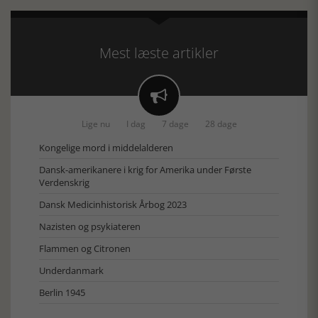
Mest læste artikler

Lige nu
I dag
7 dage
28 dage
Kongelige mord i middelalderen
Dansk-amerikanere i krig for Amerika under Første
Verdenskrig
Dansk Medicinhistorisk Årbog 2023
Nazisten og psykiateren
Flammen og Citronen
Underdanmark
Berlin 1945