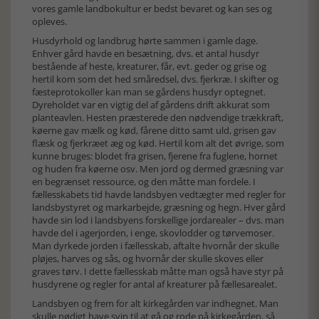
vores gamle landbokultur er bedst bevaret og kan ses og
opleves.
Husdyrhold og landbrug hørte sammen i gamle dage.
Enhver gård havde en besætning, dvs. et antal husdyr
bestående af heste, kreaturer, får, evt. geder og grise og
hertil kom som det hed småredsel, dvs. fjerkræ. I skifter og
fæsteprotokoller kan man se gårdens husdyr optegnet.
Dyreholdet var en vigtig del af gårdens drift akkurat som
planteavlen. Hesten præsterede den nødvendige trækkraft,
køerne gav mælk og kød, fårene ditto samt uld, grisen gav
flæsk og fjerkræet æg og kød. Hertil kom alt det øvrige, som
kunne bruges: blodet fra grisen, fjerene fra fuglene, hornet
og huden fra køerne osv. Men jord og dermed græsning var
en begrænset ressource, og den måtte man fordele. I
fællesskabets tid havde landsbyen vedtægter med regler for
landsbystyret og markarbejde, græsning og hegn. Hver gård
havde sin lod i landsbyens forskellige jordarealer – dvs. man
havde del i agerjorden, i enge, skovlodder og tørvemoser.
Man dyrkede jorden i fællesskab, aftalte hvornår der skulle
pløjes, harves og sås, og hvornår der skulle skoves eller
graves tørv. I dette fællesskab måtte man også have styr på
husdyrene og regler for antal af kreaturer på fællesarealet.
Landsbyen og frem for alt kirkegården var indhegnet. Man
skulle nødigt have svin til at gå og rode på kirkegården, så