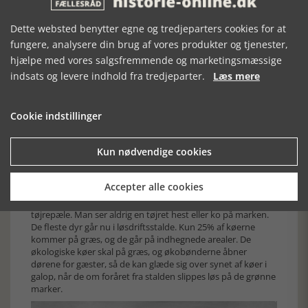
Tøjrepæl af træ, Ringsted Museum
Dette websted benytter egne og tredjeparters cookies for at
fungere, analysere din brug af vores produkter og tjenester,
hjælpe med vores salgsfremmende og marketingsmæssige
indsats og levere indhold fra tredjeparter.
Læs mere
Cookie indstillinger
Kun nødvendige cookies
Tøjrepæl af jern, Nordsjællands Museum
Accepter alle cookies
I vore dages landbrug er der ikke længere brug for
tøjrepæle. Man ser aldrig en tøjret hest eller ko på marken.
De fleste dyr går nu i løsdriftsstalde. Kun 25% af køerne
kommer på græs, og de går på indhegnede arealer. De
økologiske køer skal på græs, og økobønderne åbner
dørene for gæster, så de kan glæde sig over synet af køer i
galop, når de om foråret fra stalden slippes løs på de grønne
marker.