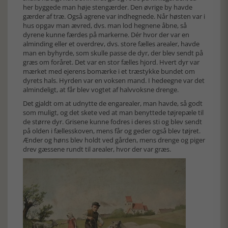
her byggede man høje stengærder. Den øvrige by havde
gærder af træ. Også agrene var indhegnede. Når høsten var i
hus opgav man ævred, dvs. man lod hegnene åbne, så
dyrene kunne færdes på markerne. Dér hvor der var en
alminding eller et overdrev, dvs. store fælles arealer, havde
man en byhyrde, som skulle passe de dyr, der blev sendt på
græs om foråret. Det var en stor fælles hjord. Hvert dyr var
mærket med ejerens bomærke i et træstykke bundet om
dyrets hals. Hyrden var en voksen mand. I hedeegne var det
almindeligt, at får blev vogtet af halvvoksne drenge.
Det gjaldt om at udnytte de engarealer, man havde, så godt
som muligt, og det skete ved at man benyttede tøjrepæle til
de større dyr. Grisene kunne fodres i deres sti og blev sendt
på olden i fællesskoven, mens får og geder også blev tøjret.
Ænder og høns blev holdt ved gården, mens drenge og piger
drev gæssene rundt til arealer, hvor der var græs.