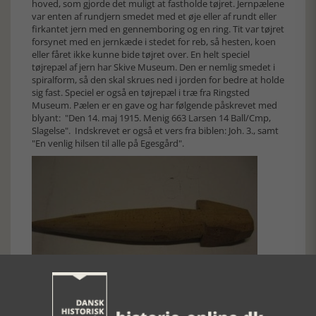
hoved, som gjorde det muligt at fastholde tøjret. Jernpælene
var enten af rundjern smedet med et øje eller af rundt eller
firkantet jern med en gennemboring og en ring. Tit var tøjret
forsynet med en jernkæde i stedet for reb, så hesten, koen
eller fåret ikke kunne bide tøjret over. En helt speciel
tøjrepæl af jern har Skive Museum. Den er nemlig smedet i
spiralform, så den skal skrues ned i jorden for bedre at holde
sig fast. Speciel er også en tøjrepæl i træ fra Ringsted
Museum. Pælen er en gave og har følgende påskrevet med
blyant: "Den 14. maj 1915. Menig 663 Larsen 14 Ball/Cmp,
Slagelse". Indskrevet er også et vers fra biblen: Joh. 3., samt
"En venlig hilsen til alle på Egesgård".