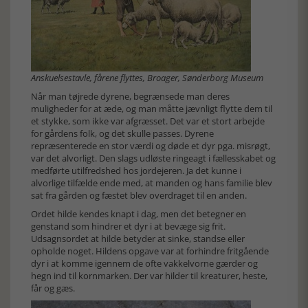
Anskuelsestavle, fårene flyttes, Broager, Sønderborg Museum
Når man tøjrede dyrene, begrænsede man deres
muligheder for at æde, og man måtte jævnligt flytte dem til
et stykke, som ikke var afgræsset. Det var et stort arbejde
for gårdens folk, og det skulle passes. Dyrene
repræsenterede en stor værdi og døde et dyr pga. misrøgt,
var det alvorligt. Den slags udløste ringeagt i fællesskabet og
medførte utilfredshed hos jordejeren. Ja det kunne i
alvorlige tilfælde ende med, at manden og hans familie blev
sat fra gården og fæstet blev overdraget til en anden.
Ordet hilde kendes knapt i dag, men det betegner en
genstand som hindrer et dyr i at bevæge sig frit.
Udsagnsordet at hilde betyder at sinke, standse eller
opholde noget. Hildens opgave var at forhindre fritgående
dyr i at komme igennem de ofte vakkelvorne gærder og
hegn ind til kornmarken. Der var hilder til kreaturer, heste,
får og gæs.