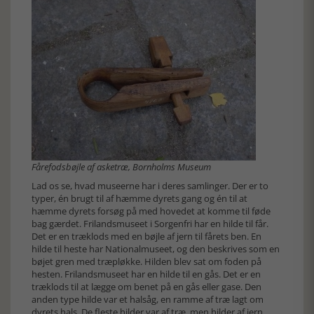
Fårefodsbøjle af asketræ, Bornholms Museum
Lad os se, hvad museerne har i deres samlinger. Der er to
typer, én brugt til af hæmme dyrets gang og én til at
hæmme dyrets forsøg på med hovedet at komme til føde
bag gærdet. Frilandsmuseet i Sorgenfri har en hilde til får.
Det er en træklods med en bøjle af jern til fårets ben. En
hilde til heste har Nationalmuseet, og den beskrives som en
bøjet gren med træpløkke. Hilden blev sat om foden på
hesten. Frilandsmuseet har en hilde til en gås. Det er en
træklods til at lægge om benet på en gås eller gase. Den
anden type hilde var et halsåg, en ramme af træ lagt om
dyrets hals. De fleste hilder var af træ, men hilder af jern