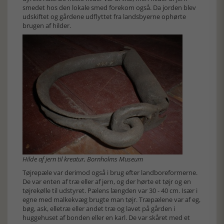
smedet hos den lokale smed forekom også. Da jorden blev
udskiftet og gårdene udflyttet fra landsbyerne ophørte
brugen af hilder.
Hilde af jern til kreatur, Bornholms Museum
Tøjrepæle var derimod også i brug efter landboreformerne.
De var enten af træ eller af jern, og der hørte et tøjr og en
tøjrekølle til udstyret. Pælens længden var 30 - 40 cm. Især i
egne med malkekvæg brugte man tøjr. Træpælene var af eg,
bøg, ask, elletræ eller andet træ og lavet på gården i
huggehuset af bonden eller en karl. De var skåret med et