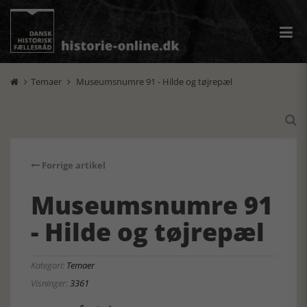
Temaer
Museumsnumre 91 - Hilde og tøjrepæl



Forrige artikel
Museumsnumre 91
- Hilde og tøjrepæl
Kategori:
Temaer
Visninger:
3361