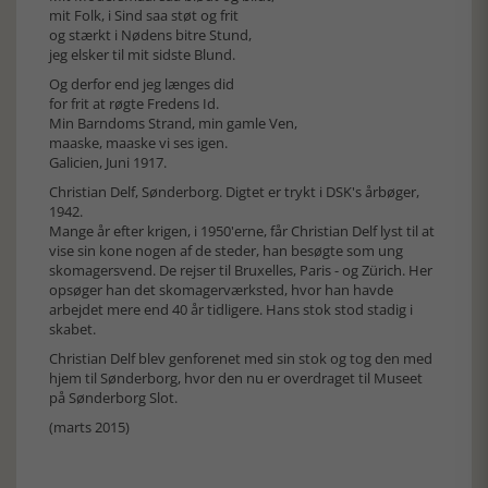
mit Folk, i Sind saa støt og frit
og stærkt i Nødens bitre Stund,
jeg elsker til mit sidste Blund.
Og derfor end jeg længes did
for frit at røgte Fredens Id.
Min Barndoms Strand, min gamle Ven,
maaske, maaske vi ses igen.
Galicien, Juni 1917.
Christian Delf, Sønderborg. Digtet er trykt i DSK's årbøger,
1942.
Mange år efter krigen, i 1950'erne, får Christian Delf lyst til at
vise sin kone nogen af de steder, han besøgte som ung
skomagersvend. De rejser til Bruxelles, Paris - og Zürich. Her
opsøger han det skomagerværksted, hvor han havde
arbejdet mere end 40 år tidligere. Hans stok stod stadig i
skabet.
Christian Delf blev genforenet med sin stok og tog den med
hjem til Sønderborg, hvor den nu er overdraget til Museet
på Sønderborg Slot.
(marts 2015)