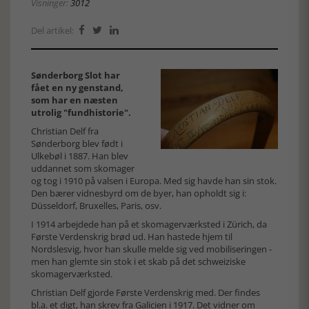
Visninger:
3012
Del artikel:



Sønderborg Slot har
fået en ny genstand,
som har en næsten
utrolig "fundhistorie".
Christian Delf fra
Sønderborg blev født i
Ulkebøl i 1887. Han blev
uddannet som skomager
og tog i 1910 på valsen i Europa. Med sig havde han sin stok.
Den bærer vidnesbyrd om de byer, han opholdt sig i:
Düsseldorf, Bruxelles, Paris, osv.
I 1914 arbejdede han på et skomagerværksted i Zürich, da
Første Verdenskrig brød ud. Han hastede hjem til
Nordslesvig, hvor han skulle melde sig ved mobiliseringen -
men han glemte sin stok i et skab på det schweiziske
skomagerværksted.
Christian Delf gjorde Første Verdenskrig med. Der findes
bl.a. et digt, han skrev fra Galicien i 1917. Det vidner om