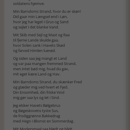
soldatens hjemve:
Min Barndoms Strand, hvor du er skøn!
Did gaar min Længsel end i Løn,
hvor jeg har leget i Grus og Sand
og sejlet i det blanke Vand.
Mit Skib med Sejl og Mast og Raa
til fjerne Lande skulde gaa,
hvor Solen sank i Havets Skød
og farved Himlen luerød.
Og siden saa jeg mangt et Land
og var paa mangen fremmed Strand,
men intet bød mig, hvad du gav,
mit eget kære Land og Hav.
Min Barndoms Strand, du skænker Fred
og glæder mig ved hvert et Fjed.
Din Ensomhed, din friske Vind
mig gør saa lys og let i Sind.
Jeg elsker Havets Bølgebrus
og Bøgeskovens tyste Sus,
de frodiggrønne Bakkedrag
med Hegn i Blomst en Sommerdag.
Mit Modersmaal saa blødt og blidt,