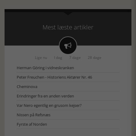
Mest læste artikler

Lige nu
I dag
7 dage
28 dage
Herman Göring i vidneskranken
Peter Freuchen - Historiens Aktører Nr. 46
Cheminova
Erindringer fra en anden verden
Var Nero egentlig en grusom kejser?
Nissen på Refsnæs
Fyrste af Norden