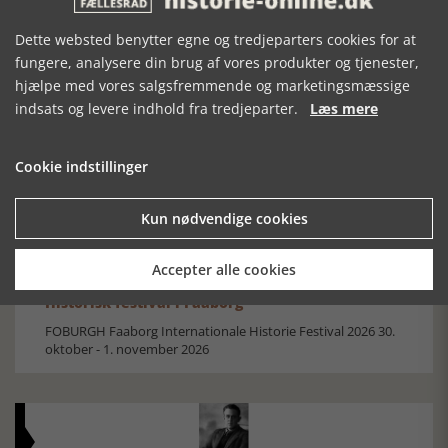
Dette websted benytter egne og tredjeparters cookies for at
fungere, analysere din brug af vores produkter og tjenester,
Mosefolket
hjælpe med vores salgsfremmende og marketingsmæssige
indsats og levere indhold fra tredjeparter.
Læs mere
Den største samling af moselig i verden på Museum
Silkeborg Hovedgården
Cookie indstillinger
Kun nødvendige cookies
Accepter alle cookies
Historisk festival i Faaborg
FOBURGH Faaborg Internationale Historie Festival 2026 30.
oktober - 1. november 2026