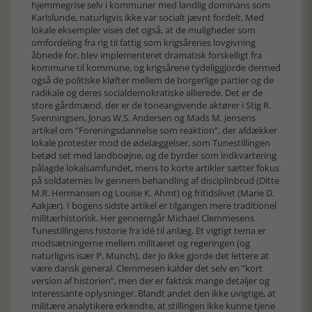
hjemmegrise selv i kommuner med landlig dominans som
Karlslunde, naturligvis ikke var socialt jævnt fordelt. Med
lokale eksempler vises det også, at de muligheder som
omfordeling fra rig til fattig som krigsårenes lovgivning
åbnede for, blev implementeret dramatisk forskelligt fra
kommune til kommune, og krigsårene tydeliggjorde dermed
også de politiske kløfter mellem de borgerlige partier og de
radikale og deres socialdemokratiske allierede. Det er de
store gårdmænd, der er de toneangivende aktører i Stig R.
Svenningsen, Jonas W.S. Andersen og Mads M. Jensens
artikel om ”Foreningsdannelse som reaktion”, der afdækker
lokale protester mod de ødelæggelser, som Tunestillingen
betød set med landboøjne, og de byrder som indkvartering
pålagde lokalsamfundet, mens to korte artikler sætter fokus
på soldaternes liv gennem behandling af disciplinbrud (Ditte
M.R. Hermansen og Louise K. Ahmt) og fritidslivet (Marie D.
Aakjær). I bogens sidste artikel er tilgangen mere traditionel
militærhistorisk. Her gennemgår Michael Clemmesens
Tunestillingens historie fra idé til anlæg. Et vigtigt tema er
modsætningerne mellem militæret og regeringen (og
naturligvis især P. Munch), der jo ikke gjorde det lettere at
være dansk general. Clemmesen kalder det selv en ”kort
version af historien”, men der er faktisk mange detaljer og
interessante oplysninger. Blandt andet den ikke uvigtige, at
militære analytikere erkendte, at stillingen ikke kunne tjene