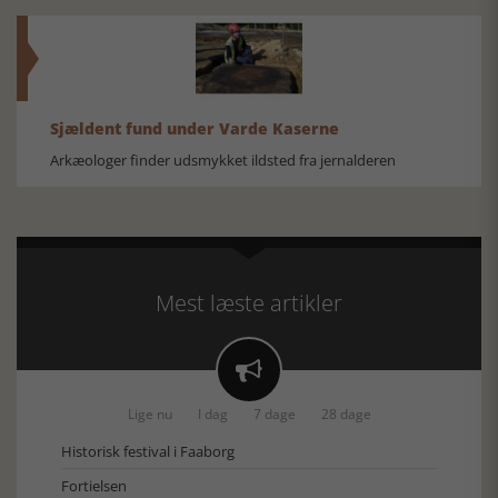
Sjældent fund under Varde Kaserne
Arkæologer finder udsmykket ildsted fra jernalderen
Mest læste artikler

Lige nu
I dag
7 dage
28 dage
Historisk festival i Faaborg
Fortielsen