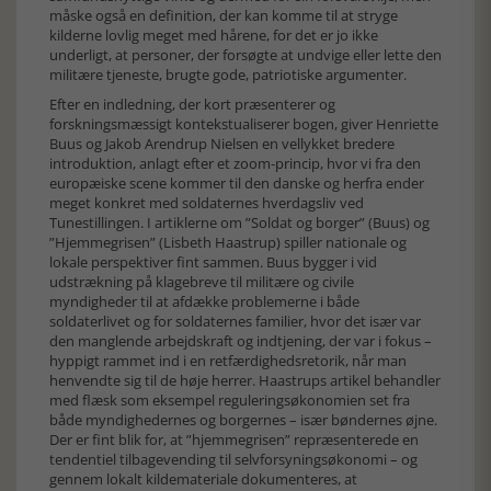
måske også en definition, der kan komme til at stryge
kilderne lovlig meget med hårene, for det er jo ikke
underligt, at personer, der forsøgte at undvige eller lette den
militære tjeneste, brugte gode, patriotiske argumenter.
Efter en indledning, der kort præsenterer og
forskningsmæssigt kontekstualiserer bogen, giver Henriette
Buus og Jakob Arendrup Nielsen en vellykket bredere
introduktion, anlagt efter et zoom-princip, hvor vi fra den
europæiske scene kommer til den danske og herfra ender
meget konkret med soldaternes hverdagsliv ved
Tunestillingen. I artiklerne om ”Soldat og borger” (Buus) og
”Hjemmegrisen” (Lisbeth Haastrup) spiller nationale og
lokale perspektiver fint sammen. Buus bygger i vid
udstrækning på klagebreve til militære og civile
myndigheder til at afdække problemerne i både
soldaterlivet og for soldaternes familier, hvor det især var
den manglende arbejdskraft og indtjening, der var i fokus –
hyppigt rammet ind i en retfærdighedsretorik, når man
henvendte sig til de høje herrer. Haastrups artikel behandler
med flæsk som eksempel reguleringsøkonomien set fra
både myndighedernes og borgernes – især bøndernes øjne.
Der er fint blik for, at ”hjemmegrisen” repræsenterede en
tendentiel tilbagevending til selvforsyningsøkonomi – og
gennem lokalt kildemateriale dokumenteres, at