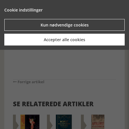
hurtigt tilføjes. I denne bog får vi masser af ny og
spændende viden om dansk historie i krigsårene. Vi kan
Cookie indstillinger
oven i købet glæde os videre over, at der er tale om et
forskningsinitiativ, der endnu er i sin indledende fase, og
hvor vi har lov til at forvente os mere fremover. Og sidst,
Kun nødvendige cookies
men ikke mindst kan vi glæde os til at komme på det nye
museum i Mosede Fortet, der efter planen åbner i august
Accepter alle cookies
2014.
Forrige artikel
SE RELATEREDE ARTIKLER