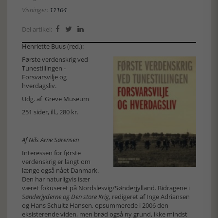
Visninger:
11104
Del artikel:



Henriette Buus (red.):
Første verdenskrig ved
Tunestillingen -
Forsvarsvilje og
hverdagsliv.
Udg. af Greve Museum
251 sider, ill., 280 kr.
Af Nils Arne Sørensen
Interessen for første
verdenskrig er langt om
længe også nået Danmark.
Den har naturligvis især
været fokuseret på Nordslesvig/Sønderjylland. Bidragene i
Sønderjyderne og Den store Krig
, redigeret af Inge Adriansen
og Hans Schultz Hansen, opsummerede i 2006 den
eksisterende viden, men brød også ny grund, ikke mindst