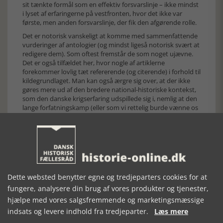
sit tænkte formål som en effektiv forsvarslinje – ikke mindst
i lyset af erfaringerne på vestfronten, hvor det ikke var
første, men anden forsvarslinje, der fik den afgørende rolle.
Det er notorisk vanskeligt at komme med sammenfattende
vurderinger af antologier (og mindst ligeså notorisk svært at
redigere dem). Som oftest fremstår de som noget ujævne.
Det er også tilfældet her, hvor nogle af artiklerne
forekommer lovlig tæt refererende (og citerende) i forhold til
kildegrundlaget. Man kan også ærgre sig over, at der ikke
gøres mere ud af den bredere national-historiske kontekst,
som den danske krigserfaring udspillede sig i, nemlig at den
lange forfatningskamp (eller som vi rettelig burde vænne os
til at kalde det: Kampen om Demokratiet) stadigvæk var en
nærværende erindring, som danner tydeligt bagtæppe for
både foreningsdannelser og henvendelser til
myndighederne. Tilsvarende kunne man også ønske sig, at
forfatterne forsøgte at placere den danske krigserfaring i et
komparativt perspektiv. Det ville – for nu at tage et enkelt
eksempel – være indlysende at sammenligne de danske
Dette websted benytter egne og tredjeparters cookies for at
indkaldte dobbeltidentiteter som soldater og civile med den
fungere, analysere din brug af vores produkter og tjenester,
amerikanske historiker Leonard Smiths analyser af franske
soldateridentiteter.
hjælpe med vores salgsfremmende og marketingsmæssige
Når dette er skrevet (og anmelderen således har
indsats og levere indhold fra tredjeparter.
Læs mere
dokumenteret sin kritiske sans), så skal det langt vigtigere