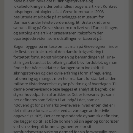
både blandt indkaldte til sikringsstyrkerne og
lokalbefolkningen, der behandles i bogens artikler. Konkret
udspringer antologien af, at Greve kommune i 2008
besluttede at arbejde på at anlægge et museum for
Danmark under første verdenskrig. Et første skridt er en
særudstilling på Greve Museum om livet ved Tunestillingen,
og antologiens artikler præsenterer i tekstform den
oparbejdede viden, som udstillingen er baseret på.
Bogen bygger på en tese om, at man på Greve-egnen finder
de fleste centrale træk af den danske krigserfaring i
fortættet form. Konstruktionen og bemandingen af Tune-
stillingen betød, at befolkningstallet blev fordoblet, og man
finder her både soldater-erfaringen som indkaldt til
sikringsstyrken og den civile erfaring i form af regulering,
rationering og mangel, men her markant forstærket af den
militære tilstedeværelses dybe påvirkning af hverdagen. Til
denne overbevisende tese lægges et analytisk begreb, der
styrer hovedparten af artiklerne. Det er forsvarsvilje, som
her defineres som ”viljen til at indgå i det, som er
nødvendigt for Danmarks overlevelse, hvad enten det er i
det militære forsvar ... eller ved at varetage andre civile
opgaver” (s. 105). Det er en spændende dynamisk definition,
der lægger op til , at både bonden på sin ager og kontoristen
ved sin skrivepult kunne argumentere for sit
samfundsnyttige virke og dermed for sin forsvarsvilje, men