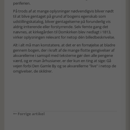
periferien.
På trods af at mange oplysninger nødvendigvis bliver nødt
til at blive gentaget på grund af bogens egenskab som
udstillingskatalog, bliver gentagelserne på forunderlig vis
aldrig irriterende eller forstyrrende. Selv femte gang det
nævnes, at kirkegården til Domkirken blev nedlagt i 1813,
virker oplysningen relevant for netop dén billedbeskrivelse.
Alt i alt må man konstatere, at det er en fornøjelse at bladre
gennem bogen, der i kraft af de mange flotte gengivelser af
akvarellerne i samspil med teksterne gør den alle pengene
værd, og er man århusianer, er der kun en ting at sige: Gå
vejen forbi Den Gamle By og se akvarellerne "live" i netop de
omgivelser, de skildrer.
Forrige artikel