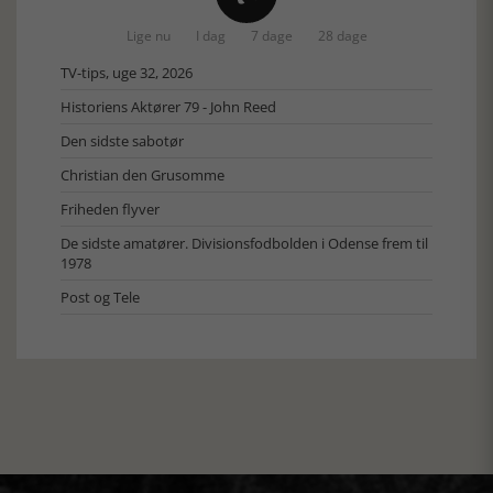
Lige nu
I dag
7 dage
28 dage
TV-tips, uge 32, 2026
Historiens Aktører 79 - John Reed
Den sidste sabotør
Christian den Grusomme
Friheden flyver
De sidste amatører. Divisionsfodbolden i Odense frem til
1978
Post og Tele