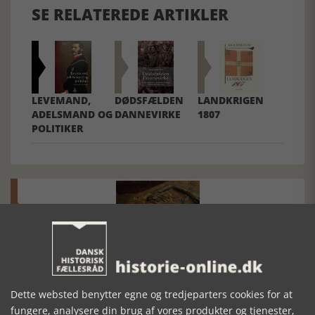
SE RELATEREDE ARTIKLER
LEVEMAND,
DØDSFÆLDEN
LANDKRIGEN
ADELSMAND OG
DANNEVIRKE
1807
POLITIKER
Mosefolket
Den største samling af moselig i verden på Museum
Dette websted benytter egne og tredjeparters cookies for at
Silkeborg Hovedgården
fungere, analysere din brug af vores produkter og tjenester,