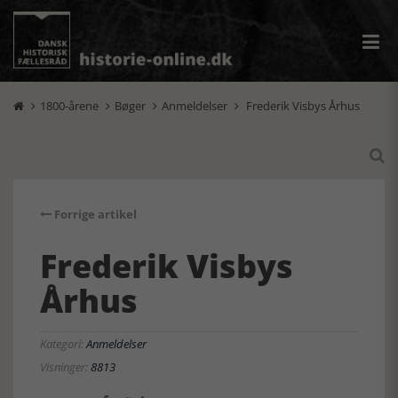
1800-årene
Bøger
Anmeldelser
Frederik Visbys Århus





Forrige artikel
Frederik Visbys
Århus
Kategori:
Anmeldelser
Visninger:
8813