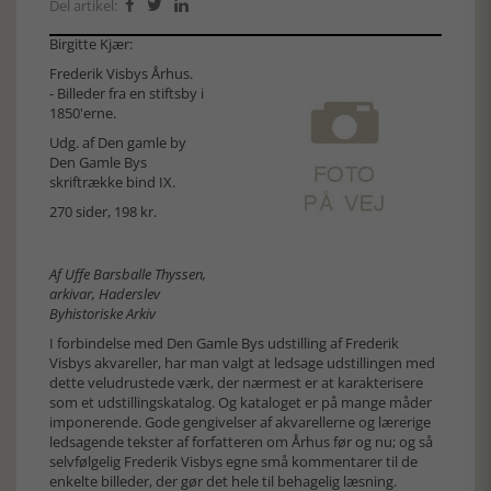
Del artikel:



Birgitte Kjær:
Frederik Visbys Århus.
- Billeder fra en stiftsby i
1850'erne.
Udg. af Den gamle by
Den Gamle Bys
skriftrække bind IX.
270 sider, 198 kr.
Af Uffe Barsballe Thyssen,
arkivar, Haderslev
Byhistoriske Arkiv
I forbindelse med Den Gamle Bys udstilling af Frederik
Visbys akvareller, har man valgt at ledsage udstillingen med
dette veludrustede værk, der nærmest er at karakterisere
som et udstillingskatalog. Og kataloget er på mange måder
imponerende. Gode gengivelser af akvarellerne og lærerige
ledsagende tekster af forfatteren om Århus før og nu; og så
selvfølgelig Frederik Visbys egne små kommentarer til de
enkelte billeder, der gør det hele til behagelig læsning.