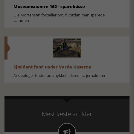
Museumsnumre 162 - sparebøsse
Ole Mortensøn fortæller om, hvordan man sparede
sammen
Sjældent fund under Varde Kaserne
Arkæologer finder udsmykket ildsted fra jernalderen
Mest læste artikler
