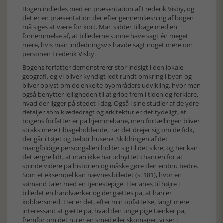
Bogen indledes med en præsentation af Frederik Visby, og
det er en præsentation der efter gennemlæsning af bogen
må siges at være for kort. Man sidder tilbage med en
fornemmelse af, at billederne kunne have sagt én meget
mere, hvis man indledningsvis havde sagt noget mere om
personen Frederik Visby.
Bogens forfatter demonstrerer stor indsigt i den lokale
geografi, og vi bliver kyndigt ledt rundt omkring i byen og
bliver oplyst om de enkelte byområders udvikling, hvor man
også benytter lejligheden til at gribe frem i tiden og forklare,
hvad der ligger på stedet i dag. Også i sine studier af de ydre
detaljer som klædedragt og arkitektur er det tydeligt, at
bogens forfatter er på hjemmebane, men fortællingen bliver
straks mere tilbageholdende, når det drejer sig om de folk,
der går i tøjet og bebor husene. Skildringen af det
mangfoldige persongalleri holder sig til det sikre, og her kan
det ærgre lidt, at man ikke har udnyttet chancen for at
spinde videre på historien og måske gøre den endnu bedre.
Som et eksempel kan nævnes billedet (s. 181), hvor en
sømand taler med en tjenestepige. Her anes til højre i
billedet en håndværker og der gættes på, at han er
kobbersmed. Her er det, efter min opfattelse, langt mere
interessant at gætte på, hvad den unge pige tænker på,
fremfor om det nu er en smed eller skomager, vi ser i