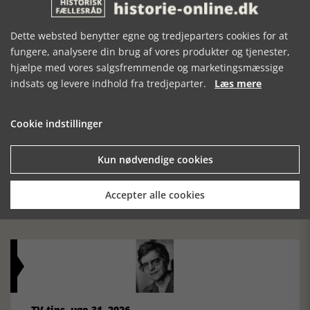
Dette websted benytter egne og tredjeparters cookies for at
fungere, analysere din brug af vores produkter og tjenester,
Historiens Aktører 79 - John Reed
hjælpe med vores salgsfremmende og marketingsmæssige
Ole Mortensøn fortæller om den amerikanske journalist
indsats og levere indhold fra tredjeparter.
Læs mere
Cookie indstillinger
Kun nødvendige cookies
TV-tips, uge 32, 2026
Accepter alle cookies
Bl.a. udsendelse om Nelson Mandela
TV-tips, uge 31, 2026