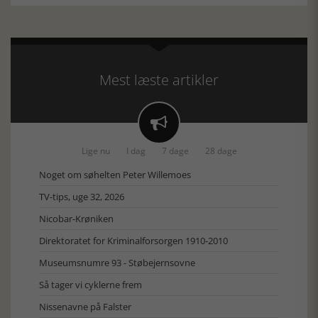
Mest læste artikler

Lige nu
I dag
7 dage
28 dage
Noget om søhelten Peter Willemoes
TV-tips, uge 32, 2026
Nicobar-Krøniken
Direktoratet for Kriminalforsorgen 1910-2010
Museumsnumre 93 - Støbejernsovne
Så tager vi cyklerne frem
Nissenavne på Falster