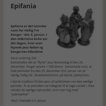
Epifania
Epifania er det latinske
navn for Hellig Tre
Konger - dvs. 6. januar. I
den oldkristne kirke var
det dagen, hvor man
fejrede Jesu fødsel og
kongernes tilbedelse
Først omkring 336
besluttedes det at "flytte" Jesu fødselsdag til den 25.
december. Noget senere - i 500-årene - besluttede man, at
hele perioden fra den 25. december til 6. januar var en
særlig, hellig tid - dodekahemeron, på dansk: Juletylvten.
I dansk tradition findes spor af opfattelsen om den særlige
periode - fx at perioden var velegnet til at tage varsler i. Ikke
mindst de særlige vejrvarsler, som man tog med
"julemærker".
Tekst: Charlotte S.H. Jensen