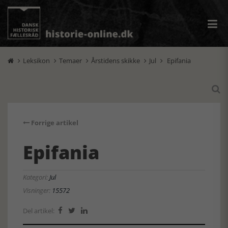
Leksikon
Temaer
Årstidens skikke
Jul
Epifania






Forrige artikel
Epifania
Kategori:
Jul
Visninger:
15572
Del artikel:


