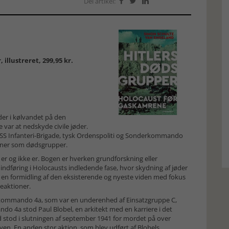
Del artikel:



illustreret, 299,95 kr.
der i kølvandet på den
var at nedskyde civile jøder.
1.SS Infanteri-Brigade, tysk Ordenspoliti og Sonderkommando
egner som dødsgrupper.
 er og ikke er. Bogen er hverken grundforskning eller
indføring i Holocausts indledende fase, hvor skydning af jøder
en formidling af den eksisterende og nyeste viden med fokus
eaktioner.
erkommando 4a, som var en underenhed af Einsatzgruppe C,
o 4a stod Paul Blobel, en arkitekt med en karriere i det
d stod i slutningen af september 1941 for mordet på over
byen. En anden stor aktion, som blev udført af Blobels