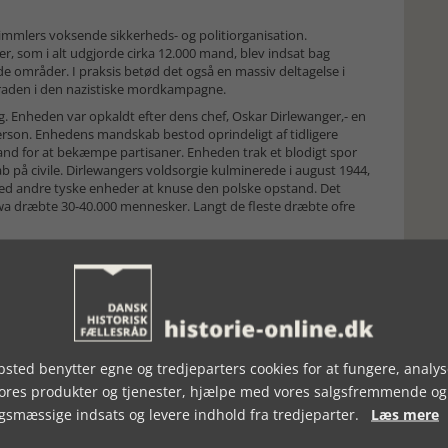
Himmlers voksende sikkerheds- og politiorganisation.
der, som i alt udgjorde cirka 12.000 mand, blev indsat bag
e områder. I praksis betød det også en massiv deltagelse i
ygraden i den nazistiske mordkampagne.
. Enheden var opkaldt efter dens chef, Oskar Dirlewanger,- en
rson. Enhedens mandskab bestod oprindeligt af tidligere
land for at bekæmpe partisaner. Enheden trak et blodigt spor
b på civile. Dirlewangers voldsorgie kulminerede i august 1944,
d andre tyske enheder at knuse den polske opstand. Det
 dræbte 30-40.000 mennesker. Langt de fleste dræbte ofre
 altid en notehenvisning. Men med hensyn til teksten i øvrigt
 at læseren tit og ofte ikke ved, hvorfra van Engeland har sine
gel ved bogen.
 en del gentagelser. Og et overforbrug af bestemte ord, især:
 Engeland har tydeligvis sat sig grundigt ind i et stort og
sted benytter egne og tredjeparters cookies for at fungere, analys
glimrende vis. Dermed lever bogen op til det erklærede mål.
vores produkter og tjenester, hjælpe med vores salgsfremmende og
 redegørelse for og analyse af ”patronernes Holocaust” på
gsmæssige indsats og levere indhold fra tredjeparter.
Læs mere