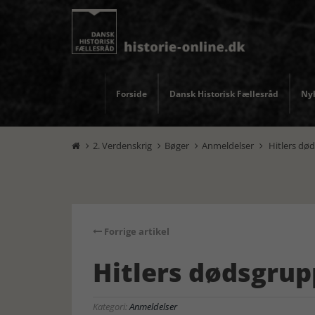
Forside
Dansk Historisk Fællesråd
Nyh
2. Verdenskrig
Bøger
Anmeldelser
Hitlers dø




Forrige artikel
Hitlers dødsgrup
Kategori:
Anmeldelser