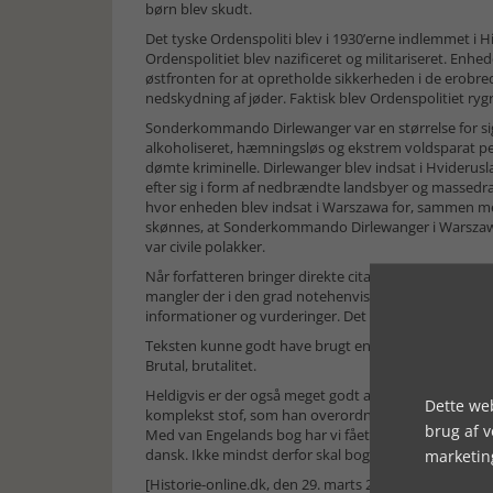
børn blev skudt.
Det tyske Ordenspoliti blev i 1930’erne indlemmet i 
Ordenspolitiet blev nazificeret og militariseret. Enhe
østfronten for at opretholde sikkerheden i de erobred
nedskydning af jøder. Faktisk blev Ordenspolitiet r
Sonderkommando Dirlewanger var en størrelse for sig
alkoholiseret, hæmningsløs og ekstrem voldsparat pe
dømte kriminelle. Dirlewanger blev indsat i Hviderus
efter sig i form af nedbrændte landsbyer og massedra
hvor enheden blev indsat i Warszawa for, sammen me
skønnes, at Sonderkommando Dirlewanger i Warszawa
var civile polakker.
Når forfatteren bringer direkte citater og tal bringes
mangler der i den grad notehenvisninger. Det betyder,
informationer og vurderinger. Det er en åbenlys man
Teksten kunne godt have brugt en opstramning. Der er
Brutal, brutalitet.
Heldigvis er der også meget godt at sige om bogen. Van
Dette web
komplekst stof, som han overordnet set formidler på 
brug af 
Med van Engelands bog har vi fået den mest udførlige
dansk. Ikke mindst derfor skal bogen anbefales.
marketin
[Historie-online.dk, den 29. marts 2023]