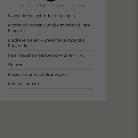
Lige nu
I dag
7 dage
28 dage
Kvæstede vikingebrødre mødes igen
Mordet på Moster & Dobbeltmordet på Peter
Bangs Vej
Brødrene Nielsen – Breve fra den Spanske
Borgerkrig
Peter Freuchen - Historiens Aktører Nr. 46
Skanser
Museumsnumre 29: Brudekjolen
Industri, Industri