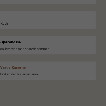
l Koch
 sparebøsse
r om, hvordan man sparede sammen
 Varde Kaserne
ket ildsted fra jernalderen