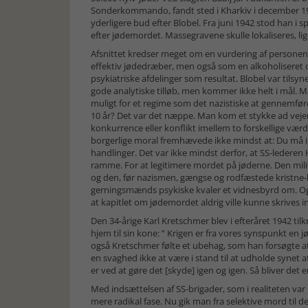
Sonderkommando, fandt sted i Kharkiv i december 194
yderligere bud efter Blobel. Fra juni 1942 stod han i 
efter jødemordet. Massegravene skulle lokaliseres, l
Afsnittet kredser meget om en vurdering af personen
effektiv jødedræber, men også som en alkoholiseret 
psykiatriske afdelinger som resultat. Blobel var tilsy
gode analytiske tilløb, men kommer ikke helt i mål. 
muligt for et regime som det nazistiske at gennemfør
10 år? Det var det næppe. Man kom et stykke ad veje
konkurrence eller konflikt imellem to forskellige værdi
borgerlige moral fremhævede ikke mindst at: Du må ik
handlinger. Det var ikke mindst derfor, at SS-lederen
ramme. For at legitimere mordet på jøderne. Den mili
og den, før nazismen, gængse og rodfæstede kristne-b
gerningsmænds psykiske kvaler et vidnesbyrd om. Og 
at kapitlet om jødemordet aldrig ville kunne skrives i
Den 34-årige Karl Kretschmer blev i efteråret 1942 
hjem til sin kone: ” Krigen er fra vores synspunkt en jød
også Kretschmer følte et ubehag, som han forsøgte at 
en svaghed ikke at være i stand til at udholde syne
er ved at gøre det [skyde] igen og igen. Så bliver det en 
Med indsættelsen af SS-brigader, som i realiteten var
mere radikal fase. Nu gik man fra selektive mord til