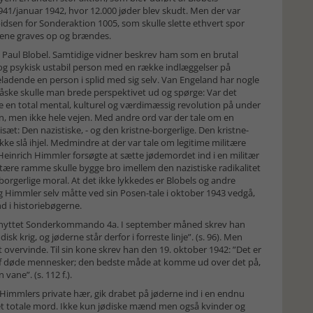
1/januar 1942, hvor 12.000 jøder blev skudt. Men der var
spidsen for Sonderaktion 1005, som skulle slette ethvert spor
igene graves op og brændes.
 Paul Blobel. Samtidige vidner beskrev ham som en brutal
og psykisk ustabil person med en række indlæggelser på
neladende en person i splid med sig selv. Van Engeland har nogle
Måske skulle man brede perspektivet ud og spørge: Var det
e en total mental, kulturel og værdimæssig revolution på under
n, men ikke hele vejen. Med andre ord var der tale om en
sæt: Den nazistiske, - og den kristne-borgerlige. Den kristne-
ke slå ihjel. Medmindre at der var tale om legitime militære
 Heinrich Himmler forsøgte at sætte jødemordet ind i en militær
tære ramme skulle bygge bro imellem den nazistiske radikalitet
orgerlige moral. At det ikke lykkedes er Blobels og andre
Himmler selv måtte ved sin Posen-tale i oktober 1943 vedgå,
nd i historiebøgerne.
tilknyttet Sonderkommando 4a. I september måned skrev han
isk krig, og jøderne står derfor i forreste linje”. (s. 96). Men
overvinde. Til sin kone skrev han den 19. oktober 1942: ”Det er
t af døde mennesker; den bedste måde at komme ud over det på,
vane”. (s. 112 f.).
 Himmlers private hær, gik drabet på jøderne ind i en endnu
 det totale mord. Ikke kun jødiske mænd men også kvinder og