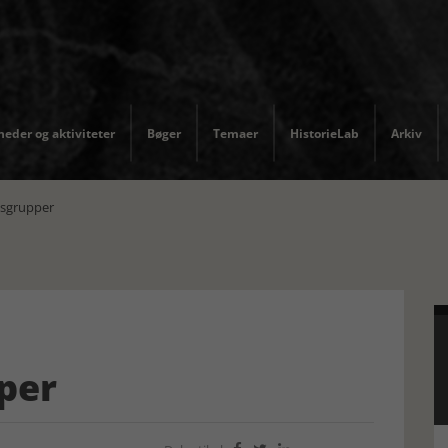
eder og aktiviteter
Bøger
Temaer
HistorieLab
Arkiv
dsgrupper
per