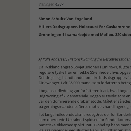
Visninger:
4387
Simon Schultz Van Engeland
Hitlers Dødsgrupper. Holocaust Før Gaskamrene
Grønningen 1 i samarbejde med Mofibo. 320 sider, 
Af Palle Andersen, Historisk Samling fra Besættelsestiden
Da Tyskland angreb Sovjetunionen i juni 1941, fulgte 
regulære tyske hær en række SS-enheder, hvis opgave 
Det drejer sig blandt andet om fire Indsatsgrupper, 
Dirlewanger. I alt 35.000 mand, som forfatteren bet
I bogens indledning gør forfatteren klart, hvad bogen
udgravning af kildemateriale. Bogen er tænkt som en 
var den dominerende drabsmetode. Målet er således 
på gerningsmændene. Deres motiver, handlinger og r
I et langt indledende afsnit redegøres der for Sond
som opererede i Ukraine. I spidsen for Sonderkommand
nazistiske sikkerhedspoliti. Paul Blobel og hans mæn
30.000 Kyiv-jøder ved slugten Babij Jar i udkanten af 