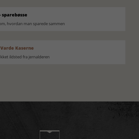
 sparebøsse
r om, hvordan man sparede sammen
 Varde Kaserne
ket ildsted fra jernalderen