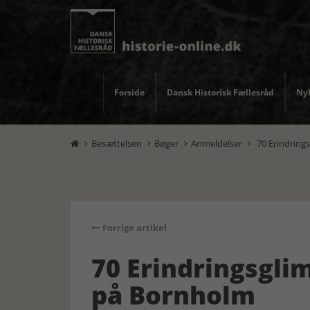
Forside
Dansk Historisk Fællesråd
Nyh
Besættelsen
Bøger
Anmeldelser
70 Erindring




Forrige artikel
70 Erindringsgli
på Bornholm