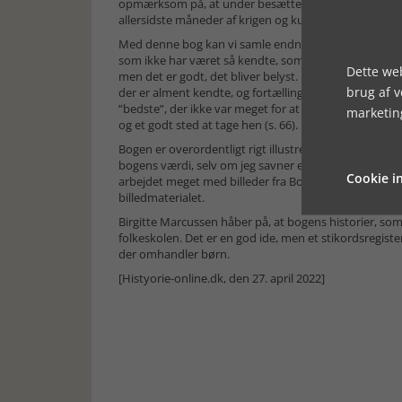
opmærksom på, at under besættelsen 1940-45 kun var 5
allersidste måneder af krigen og kulminerede med ca. 
Med denne bog kan vi samle endnu flere brikker i de
som ikke har været så kendte, som fx bombningerne af
Dette web
men det er godt, det bliver belyst. Bombardementer
brug af 
der er alment kendte, og fortællingerne belyser kon
”bedste”, der ikke var meget for at forlade sit hjem,
marketin
og et godt sted at tage hen (s. 66).
Bogen er overordentligt rigt illustreret med spændende
bogens værdi, selv om jeg savner en introduktion ti
Cookie in
arbejdet meget med billeder fra Bornholm, og jeg tr
billedmaterialet.
Birgitte Marcussen håber på, at bogens historier, som
folkeskolen. Det er en god ide, men et stikordsregiste
der omhandler børn.
[Histyorie-online.dk, den 27. april 2022]