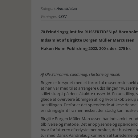
Kategori:
Anmeldelser
Visninger:
4337
70 Erindringsglimt fra RUSSERTIDEN på Bornhol
Indsamlet af Birgitte Borgen Müller Marcussen
Hakon Holm Publishing 2022. 200 sider. 275 kr.
Af Ole Schramm, cand.mag. i historie og musik
Bogen er forsynet med et forord af museumsinspektø
at han var med til at arrangere udstillingen ”Russern
stillet skarpt på den såkaldte russertid. En udstilling
glæde at overvære åbningen af, og hvor Jakob Serup 
udstillingen. Derfor er det spændende at læse denne
erindringsglimt fra mennesker, der stadig kan huske e
Birgitte Borgen Müller Marcussen har indsamlet erind
tilblivelse og metode. Det er oplysende og spændend
hvor forfatteren efterlyste mennesker, der huskede no
tur med Dansk Vandrelaug kunne en af turlederne ogs