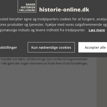
00-1.000 tyskere på øen, et tal, der voksede betydeligt i de
20.000 tyske flygtninge og soldater i maj 1945.
t store puslespil om russertiden på Bornholm. Begivenheder,
 skibe med tyske flygtninge, bliver nærværende i al deres gru,
sted benytter egne og tredjeparters cookies for at fungere, analys
ne af og evakueringen fra de bornholmske byer er nok emner,
vores produkter og tjenester, hjælpe med vores salgsfremmende og
sekvenserne heraf for mange bornholmere, fx historien om
 men som alligevel gav sig, da faderen havde fundet en ponyvogn
gsmæssige indsats og levere indhold fra tredjeparter.
Læs mere
 fotos. Der er så at sige fotos på hver eneste side. Det øger
l billedmaterialet. Vibeke Knudsen fra Bornholms Museum har
dstillinger
Kun nødvendige cookies
Accepter alle
or, at det kunne øge bogens værdi ved et samarbejde om
 handler om børn, vil blive brugt som undervisningsmateriale i
r ville gøre det noget nemmere at finde frem til de fortællinger,