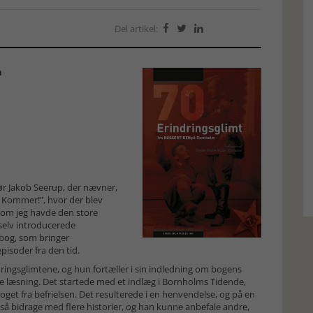
Del artikel:



m
r Jakob Seerup, der nævner,
e Kommer!”, hvor der blev
, som jeg havde den store
selv introducerede
 bog, som bringer
pisoder fra den tid.
ringsglimtene, og hun fortæller i sin indledning om bogens
e læsning. Det startede med et indlæg i Bornholms Tidende,
get fra befrielsen. Det resulterede i en henvendelse, og på en
å bidrage med flere historier, og han kunne anbefale andre,