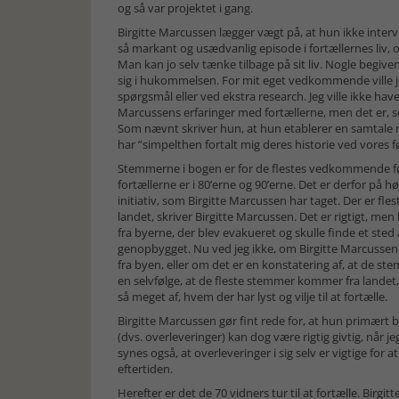
og så var projektet i gang.
Birgitte Marcussen lægger vægt på, at hun ikke inter
så markant og usædvanlig episode i fortællernes liv, o
Man kan jo selv tænke tilbage på sit liv. Nogle begiv
sig i hukommelsen. For mit eget vedkommende ville j
spørgsmål eller ved ekstra research. Jeg ville ikke have 
Marcussens erfaringer med fortællerne, men det er, s
Som nævnt skriver hun, at hun etablerer en samtale 
har ”simpelthen fortalt mig deres historie ved vores f
Stemmerne i bogen er for de flestes vedkommende født
fortællerne er i 80’erne og 90’erne. Det er derfor på h
initiativ, som Birgitte Marcussen har taget. Der er fl
landet, skriver Birgitte Marcussen. Det er rigtigt, 
fra byerne, der blev evakueret og skulle finde et sted
genopbygget. Nu ved jeg ikke, om Birgitte Marcussen 
fra byen, eller om det er en konstatering af, at de ste
en selvfølge, at de fleste stemmer kommer fra landet, 
så meget af, hvem der har lyst og vilje til at fortælle.
Birgitte Marcussen gør fint rede for, at hun primært
(dvs. overleveringer) kan dog være rigtig givtig, når jeg
synes også, at overleveringer i sig selv er vigtige for
eftertiden.
Herefter er det de 70 vidners tur til at fortælle. Birg