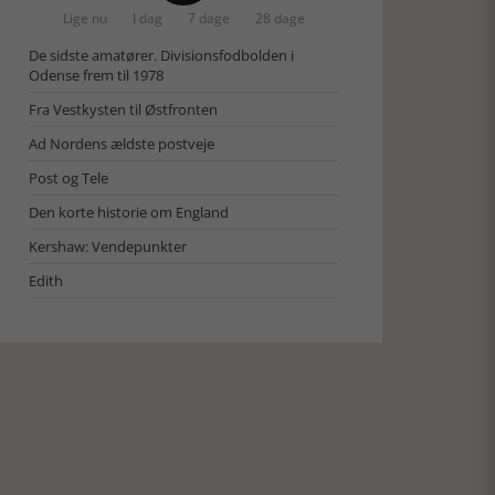
Lige nu
I dag
7 dage
28 dage
De sidste amatører. Divisionsfodbolden i
Odense frem til 1978
Fra Vestkysten til Østfronten
Ad Nordens ældste postveje
Post og Tele
Den korte historie om England
Kershaw: Vendepunkter
Edith