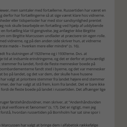
viewer, men samtaler med fortællerne. Russertiden har været en
g derfor har fortællingerne så at sige været klare hos vidnerne.
enheder eller tidsperioder har med stor sandsynlighed prentet
eg nok skulle bearbejde en fortælling ved hjælp af uddybende
en fortælling klar til gengivelse. Jeg anfægter ikke Birgitte
om om Birgitte Marcussen undlader at præcisere sin egen rolle.
med vidnerne, og på den anden side skriver hun, at vidnerne
ørste møde – hverken mere eller mindre” (s. 16).
 fra slutningen af 1920’erne og i 1930’erne. Dvs. at
øje tid at indsamle erindringerne, og det er derfor et prisværdigt
est stemmer fra landet, fordi de fleste mennesker boede på
men bombardementerne fandt sted i byerne, og det var mennesker
 at bo på landet, og det var dem, der skulle have husene
har valgt at prioritere stemmer fra landet højere end stemmer
mmer, der har valgt at stå frem, kom fra landet. Det er bare ikke
fordi de fleste boede på landet i russertiden. Det afhænger lige
 bruger førstehåndsvidner, men skriver, at ”Andenhåndsviden
 skal verificere et fænomen” (s. 17). Det er rigtigt, men jeg
 at forstå, hvordan russertiden på Bornholm har sat sine spor i
itte Marcussen har valgt at bringe dem i alfabetisk rækkefølge