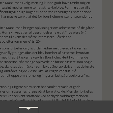
rgitte Marcussens valg, men jeg kunne godt have tænkt mig en
æssigt med en mere tematisk rækkefølge. For mig at se ville
entlig vil bruge bogen til at belyse et særligt og spændende
en har måske tænkt, at det for bornholmere især er spændende
irgitte Marcussen bringer oplysninger om adresserne på de gårde
n skriver, at en af begrundelserne er, at ”nye ejere (vil)
videre til hvem det måtte interessere. Således at
e og efterkommerne” (s. 20).
ne, som fortæller om, hvordan vidnerne oplevede tyskernes
 tyske flygtningeskibe, der blev bombet af russerne, hvordan
e med til at få tyskerne væk fra Bornholm. Hertil kommer de
e russerne. Når mange oplevede de første russere som nogle
e, skyldtes det måske - som Jakob Seerup skriver -, at de første
-området, og de vidste ikke, at krigen var slut. ”Så
t helt oppe om ørerne, og fingeren fast på aftrækkeren” (s.
rne, og Birgitte Marcussen har samlet et væld af gode
lles om russernes forsøg på at lære at cykle. Men der fortælles
icerer konsekvent straffede ved at skyde voldtægtsmanden.
ige jagt på sprit, og historier om et tillidsfuldt forhold mellem
tvunget samliv med ca. 8.000 russiske soldater i et år har betydet
holmere, som boede på øen på det tidspunkt. Jakob Seerup gør