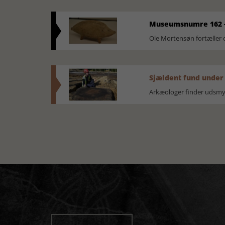
Museumsnumre 162 -
Ole Mortensøn fortælle
Sjældent fund under
Arkæologer finder udsmyk