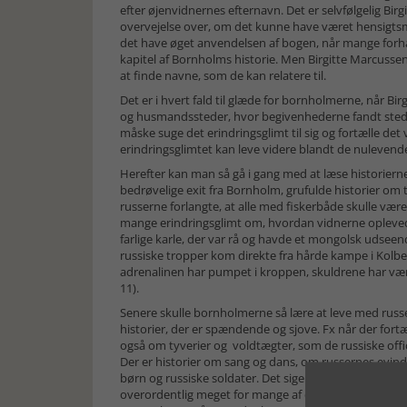
efter øjenvidnernes efternavn. Det er selvfølgelig Bi
overvejelse over, om det kunne have været hensigtsm
det have øget anvendelsen af bogen, når mange forhåb
kapitel af Bornholms historie. Men Birgitte Marcuss
at finde navne, som de kan relatere til.
Det er i hvert fald til glæde for bornholmerne, når B
og husmandssteder, hvor begivenhederne fandt sted. Hu
måske suge det erindringsglimt til sig og fortælle det 
erindringsglimtet kan leve videre blandt de nulevend
Herefter kan man så gå i gang med at læse historier
bedrøvelige exit fra Bornholm, grufulde historier om
russerne forlangte, at alle med fiskerbåde skulle vær
mange erindringsglimt om, hvordan vidnerne opleved
farlige karle, der var rå og havde et mongolsk udseend
russiske tropper kom direkte fra hårde kampe i Kolberg
adrenalinen har pumpet i kroppen, skuldrene har være
11).
Senere skulle bornholmerne så lære at leve med russe
historier, der er spændende og sjove. Fx når der fortæ
også om tyverier og voldtægter, som de russiske off
Der er historier om sang og dans, om russernes evindel
børn og russiske soldater. Det siger sig selv, at et på
overordentlig meget for mange af de ca. 46.000 born