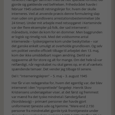
gjorde sig gældende ved befrielsen. Frihedsrådet havde i
februar 1945 udsendt retningslinjer for, hvem der skulle
interneres. Ved at anvende præcis denne formulering slap
man uden om grundlovens arrestationsbestemmelser (de
24 timer). Under mit arbejde med retsopgøret i Kerteminde
var der flere eksempler på folk, der sad interneret i
månedsvis, inden de kom for en dommer. Men baggrunden
er logisk og rimelig nok. Med det voldsomme antal
internerede – tyskerpigerne kom under beskyttelse – var
det ganske enkelt umuligt at overholde grundloven. Og selv
om politiet vendte officielt tilbage til arbejdet den 13. maj,
kom der ikke umiddelbart nogen ændring. Dertil var
opgaverne alt for store og alt for mange. Om det hele så var
retfærdigt, når regnskabet nu skal gøres op, er et af værkets
spændende temaer. Det vender jeg tilbage til senere.
Del I: ”Interneringslejren” – 5. maj – 3. august 1945
Her får vi en redegørelse for, hvem det egentlig var, der blev
interneret i den ”nyoprettede” fangelejr. Henrik Skov
Kristensens undersøgelser viser, at det først og fremmest
var mænd fra det tyske mindretal i Sønderjylland
(Nordslesvig) – primært personer der havde gjort
uniformeret tjeneste ude og hjemme. ”Mere end 2.150
personer fra mindretallet gjorde tysk fronttjeneste under