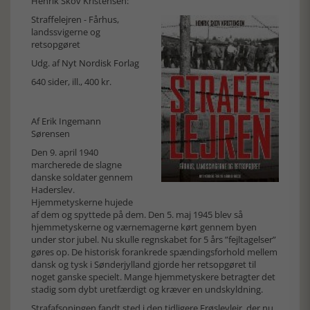
Henrik Skov Kristensen:
Straffelejren - Fårhus,
landssvigerne og
retsopgøret
Udg. af
Nyt Nordisk Forlag
640 sider, ill., 400 kr.
Af Erik Ingemann
Sørensen
Den 9. april 1940
marcherede de slagne
danske soldater gennem
Haderslev.
Hjemmetyskerne hujede
af dem og spyttede på dem. Den 5. maj 1945 blev så
hjemmetyskerne og værnemagerne kørt gennem byen
under stor jubel. Nu skulle regnskabet for 5 års ”fejltagelser”
gøres op. De historisk forankrede spændingsforhold mellem
dansk og tysk i Sønderjylland gjorde her retsopgøret til
noget ganske specielt. Mange hjemmetyskere betragter det
stadig som dybt uretfærdigt og kræver en undskyldning.
Strafafsoningen fandt sted i den tidligere Frøslevlejr, der nu