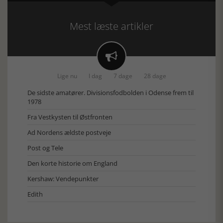
Mest læste artikler

Lige nu
I dag
7 dage
28 dage
De sidste amatører. Divisionsfodbolden i Odense frem til
1978
Fra Vestkysten til Østfronten
Ad Nordens ældste postveje
Post og Tele
Den korte historie om England
Kershaw: Vendepunkter
Edith