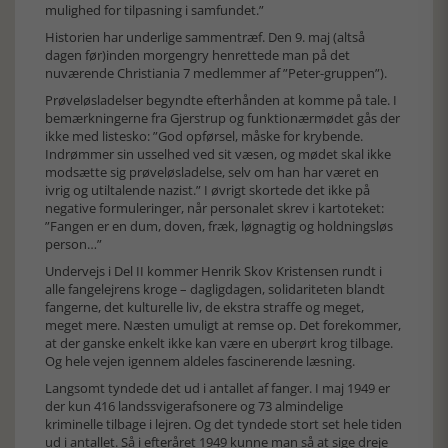
mulighed for tilpasning i samfundet.”
Historien har underlige sammentræf. Den 9. maj (altså
dagen før)inden morgengry henrettede man på det
nuværende Christiania 7 medlemmer af ”Peter-gruppen”).
Prøveløsladelser begyndte efterhånden at komme på tale. I
bemærkningerne fra Gjerstrup og funktionærmødet gås der
ikke med listesko: ”God opførsel, måske for krybende.
Indrømmer sin usselhed ved sit væsen, og mødet skal ikke
modsætte sig prøveløsladelse, selv om han har været en
ivrig og utiltalende nazist.” I øvrigt skortede det ikke på
negative formuleringer, når personalet skrev i kartoteket:
”Fangen er en dum, doven, fræk, løgnagtig og holdningsløs
person…”
Undervejs i Del II kommer Henrik Skov Kristensen rundt i
alle fangelejrens kroge – dagligdagen, solidariteten blandt
fangerne, det kulturelle liv, de ekstra straffe og meget,
meget mere. Næsten umuligt at remse op. Det forekommer,
at der ganske enkelt ikke kan være en uberørt krog tilbage.
Og hele vejen igennem aldeles fascinerende læsning.
Langsomt tyndede det ud i antallet af fanger. I maj 1949 er
der kun 416 landssvigerafsonere og 73 almindelige
kriminelle tilbage i lejren. Og det tyndede stort set hele tiden
ud i antallet. Så i efteråret 1949 kunne man så at sige dreje