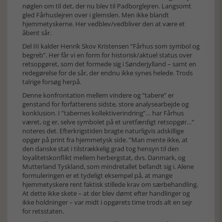
nøglen om til det, der nu blev til Padborglejren. Langsomt
gled Fårhuslejren over i glemslen. Men ikke blandt
hjemmetyskerne. Her vedblev/vedbliver den at være et
åbent sår.
Del III kalder Henrik Skov Kristensen ”Fårhus som symbol og
begreb”. Her får vi en form for historisk/aktuel status over
retsopgøret, som det formede sig i Sønderjylland – samt en
redegørelse for de sår, der endnu ikke synes helede. Trods
talrige forsøg herpå.
Denne konfrontation mellem vindere og ”tabere” er
genstand for forfatterens sidste, store analysearbejde og
konklusion. I ”tabernes kollektiverindring”… har Fårhus
været, og er, selve symbolet på et uretfærdigt retsopgør…”
noteres det. Efterkrigstiden bragte naturligvis adskillige
opgør på print fra hjemmetysk side. ”Man mente ikke, at
den danske stat i tilstrækkelig grad tog hensyn til den
loyalitetskonflikt mellem herbergstat, dvs. Danmark, og
Mutterland Tyskland, som mindretallet befandt sig i. Alene
formuleringen er et tydeligt eksempel på, at mange
hjemmetyskere rent faktisk stillede krav om særbehandling.
At dette ikke skete – at der blev dømt efter handlinger og
ikke holdninger – var midt i opgørets time trods alt en sejr
for retsstaten.