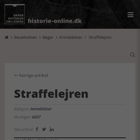
Besættelsen
Bøger
Anmeldelser
Straffelejren





Forrige artikel
Straffelejren
Kategori:
Anmeldelser
Visninger:
6697
Del artikel:


