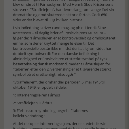
blev omdøbt til Fårhuslejren. Med Henrik Skov Kristensens
storværk, ”Straffelejren”, har denne langt om længe fået sin
dramatiske og omdiskuterede historie fortalt. Godt 650
sider er det blevet til. Og hvilken historie.
I sin indledning skriver cand.mag. og ph.d. Henrik Skov
Kristensen – til daglig leder af Frøslevlejrens Museum –
følgende: ”Fårhuslejren er et kontroversielt og omdiskuteret
emne, som der er knyttet mange følelser til. Det
kontroversielle består ikke mindst deri, at lejrområdet har
dobbelt symbolværdi: For den danske befolkning i
almindelighed er Frøslevlejren et stærkt symbol på tysk
besættelse og dansk modstand, medens Fårhuslejren for
”taberne” efter den 2. verdenskrig er et tilsvarende stærkt
symbol på et uretfærdigt retsopgør.”
”Straffelejren”, der omhandler perioden 5. maj 1945 til
oktober 1949, er opdelt i 3 dele:
1: Interneringslejren Fårhus
2: Straffelejren i Fårhus
3: Fårhus som symbol og begreb i ”tabernes
kollektiverindring.”
At det netop er interneringslejren, der er stedets første
funktion, hænger sammen med de helt specielle forhold, der