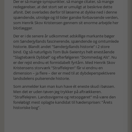
Der er så mange synspunkter, så mange citater, så mange
redegørelser, at det stort set er umuligt at beskrive dette
afsnit. Det overlades derfor til læserne at dykke ned i denne
spændende, utrolige og til tider ganske forbavsende verden,
som Henrik Skov Kristensen gennem sit enorme arbejde her
blotlægger.
Der er i de senere år udkommet adskillige markante bøger
om Sønderjyllands fascinerende, spændende og omtumlede
historie. Blandt andet ”Sønderjyllands historie” i 2 store
bind. Og så naturligvis Tom Buk-Swientys helt enestående
”Slagtebænk Dybbøl” og efterfølgeren ”Dommedag Als”. Nu
er der rejst endnu et formidabelt fyrtårn. Med Henrik Skov
Kristensens storværk ”Straffelejren” får vi endnu en
dimension – ja flere – der er med til at dybdeperspektivere
landsdelens pulserende historie.
Som anmelder kan man kun have ét eneste skud i bøssen.
Men det er uden tøven jeg trykker på aftrækkeren.
”Straffelejren. Landssvigerne og retsopgøret” må være den
foreløbigt mest oplagte kandidat til hædersprisen: ”Årets
historiske bog”.