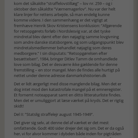
kom det såkaldte ”straffelovstillæg” – lov nr. 259 – og i
oktober den såkaldte ”Værnemagerlov”. Nu var der helt
klare linjer for rettens arbejde, så man endelig kunne
komme videre. I den sammenhæng er det vigtigt at
fremhæve Henrik Skov Kristensens konklusion: ”Afgørende
for retsopgørets forløb i Nordslesvig var, at det tyske
mindretal blev dømt efter den nøjagtig samme lovgivning
som andre danske statsborgere, og som udgangspunkt blev
mindretalsmedlemmer behandlet nøjagtig som deres
medborgere.” I sin disputats: ”Retsopgørelsen efter
besættelsen”, 1984, bringer Ditlev Tamm de omhandlede
love som bilag. Det er desværre ikke gældende for denne
fremstilling – en stor mangel. Men de findes alle hurtigt på
nettet under denne adresse
danmarkshistorien.dk
Det er lidt ærgerligt med disse manglende bilag. Men det er
dog intet mod den katastrofale mangel på et emneregister.
Et fornemt noteapparat samt en ditto litteraturliste findes.
Men det er umuliggjort at læse værket på kryds. Det er rigtig
skidt!
Del II: ”Statslig straffelejr august 1945-1949”.
Det giver sig selv, at denne del af værket er det mest
omfattende. Godt 400 sider drejer det sig om. Det er da også
her, vi for alvor kommer i dybden både inden for pigtråden