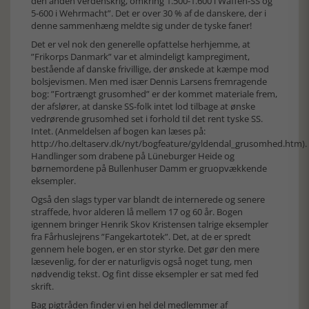
den anden verdenskrig, omkring 1.500-1.600 i Waffen-SS og
5-600 i Wehrmacht”. Det er over 30 % af de danskere, der i
denne sammenhæng meldte sig under de tyske faner!
Det er vel nok den generelle opfattelse herhjemme, at
”Frikorps Danmark” var et almindeligt kampregiment,
bestående af danske frivillige, der ønskede at kæmpe mod
bolsjevismen. Men med især Dennis Larsens fremragende
bog: ”Fortrængt grusomhed” er der kommet materiale frem,
der afslører, at danske SS-folk intet lod tilbage at ønske
vedrørende grusomhed set i forhold til det rent tyske SS.
Intet. (Anmeldelsen af bogen kan læses på:
http://ho.deltaserv.dk/nyt/bogfeature/gyldendal_grusomhed.htm).
Handlinger som drabene på Lüneburger Heide og
børnemordene på Bullenhuser Damm er gruopvækkende
eksempler.
Også den slags typer var blandt de internerede og senere
straffede, hvor alderen lå mellem 17 og 60 år. Bogen
igennem bringer Henrik Skov Kristensen talrige eksempler
fra Fårhuslejrens ”Fangekartotek”. Det, at de er spredt
gennem hele bogen, er en stor styrke. Det gør den mere
læsevenlig, for der er naturligvis også noget tung, men
nødvendig tekst. Og fint disse eksempler er sat med fed
skrift.
Bag pigtråden finder vi en hel del medlemmer af