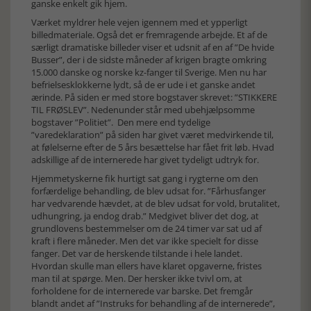
ganske enkelt gik hjem.
Værket myldrer hele vejen igennem med et ypperligt
billedmateriale. Også det er fremragende arbejde. Et af de
særligt dramatiske billeder viser et udsnit af en af ”De hvide
Busser”, der i de sidste måneder af krigen bragte omkring
15.000 danske og norske kz-fanger til Sverige. Men nu har
befrielsesklokkerne lydt, så de er ude i et ganske andet
ærinde. På siden er med store bogstaver skrevet: ”STIKKERE
TIL FRØSLEV”. Nedenunder står med ubehjælpsomme
bogstaver ”Politiet”. Den mere end tydelige
”varedeklaration” på siden har givet været medvirkende til,
at følelserne efter de 5 års besættelse har fået frit løb. Hvad
adskillige af de internerede har givet tydeligt udtryk for.
Hjemmetyskerne fik hurtigt sat gang i rygterne om den
forfærdelige behandling, de blev udsat for. ”Fårhusfanger
har vedvarende hævdet, at de blev udsat for vold, brutalitet,
udhungring, ja endog drab.” Medgivet bliver det dog, at
grundlovens bestemmelser om de 24 timer var sat ud af
kraft i flere måneder. Men det var ikke specielt for disse
fanger. Det var de herskende tilstande i hele landet.
Hvordan skulle man ellers have klaret opgaverne, fristes
man til at spørge. Men. Der hersker ikke tvivl om, at
forholdene for de internerede var barske. Det fremgår
blandt andet af ”Instruks for behandling af de internerede”,