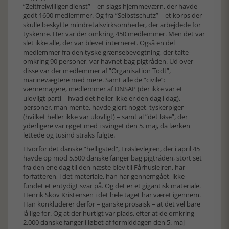
”Zeitfreiwilligendienst” – en slags hjemmeværn, der havde
godt 1600 medlemmer. Og fra ”Selbstschutz” – et korps der
skulle beskytte mindretalsvirksomheder, der arbejdede for
tyskerne. Her var der omkring 450 medlemmer. Men det var
slet ikke alle, der var blevet interneret. Også en del
medlemmer fra den tyske grænsebevogtning, der talte
omkring 90 personer, var havnet bag pigtråden. Ud over
disse var der medlemmer af ”Organisation Todt”,
marinevægtere med mere. Samt alle de ”civile”:
værnemagere, medlemmer af DNSAP (der ikke var et
ulovligt parti – hvad det heller ikke er den dag i dag),
personer, man mente, havde gjort noget, tyskerpiger
(hvilket heller ikke var ulovligt) – samt al ”det løse”, der
yderligere var røget med i svinget den 5. maj, da lærken
lettede og tusind straks fulgte.
Hvorfor det danske ”helligsted”, Frøslevlejren, der i april 45
havde op mod 5.500 danske fanger bag pigtråden, stort set
fra den ene dag til den næste blev til Fårhuslejren, har
forfatteren, i det materiale, han har gennemgået, ikke
fundet et entydigt svar på. Og det er et gigantisk materiale.
Henrik Skov Kristensen i det hele taget har været igennem.
Han konkluderer derfor – ganske prosaisk – at det vel bare
lå lige for. Og at der hurtigt var plads, efter at de omkring
2.000 danske fanger i løbet af formiddagen den 5. maj