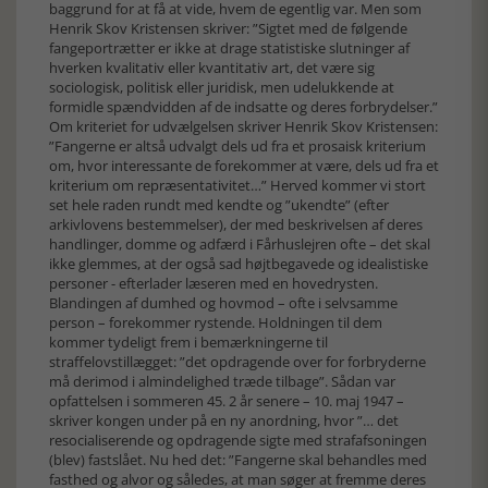
baggrund for at få at vide, hvem de egentlig var. Men som
Henrik Skov Kristensen skriver: ”Sigtet med de følgende
fangeportrætter er ikke at drage statistiske slutninger af
hverken kvalitativ eller kvantitativ art, det være sig
sociologisk, politisk eller juridisk, men udelukkende at
formidle spændvidden af de indsatte og deres forbrydelser.”
Om kriteriet for udvælgelsen skriver Henrik Skov Kristensen:
”Fangerne er altså udvalgt dels ud fra et prosaisk kriterium
om, hvor interessante de forekommer at være, dels ud fra et
kriterium om repræsentativitet…” Herved kommer vi stort
set hele raden rundt med kendte og ”ukendte” (efter
arkivlovens bestemmelser), der med beskrivelsen af deres
handlinger, domme og adfærd i Fårhuslejren ofte – det skal
ikke glemmes, at der også sad højtbegavede og idealistiske
personer - efterlader læseren med en hovedrysten.
Blandingen af dumhed og hovmod – ofte i selvsamme
person – forekommer rystende. Holdningen til dem
kommer tydeligt frem i bemærkningerne til
straffelovstillægget: ”det opdragende over for forbryderne
må derimod i almindelighed træde tilbage”. Sådan var
opfattelsen i sommeren 45. 2 år senere – 10. maj 1947 –
skriver kongen under på en ny anordning, hvor ”… det
resocialiserende og opdragende sigte med strafafsoningen
(blev) fastslået. Nu hed det: ”Fangerne skal behandles med
fasthed og alvor og således, at man søger at fremme deres