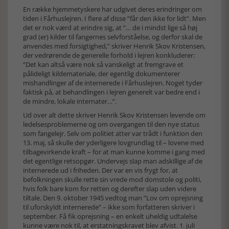
En række hjemmetyskere har udgivet deres erindringer om
tiden i Fårhuslejren. I flere af disse ”får den ikke for lidt”. Men
det er nok værd at erindre sig, at ”… de i mindst lige så høj
grad (er) kilder til fangernes selvforståelse, og derfor skal de
anvendes med forsigtighed,” skriver Henrik Skov Kristensen,
der vedrørende de generelle forhold i lejren konkluderer:
”Det kan altså være nok så vanskeligt at fremgrave et
pålideligt kildemateriale, der egentlig dokumenterer
mishandlinger af de internerede i Fårhuslejren. Noget tyder
faktisk på, at behandlingen i lejren generelt var bedre end i
de mindre, lokale internater…”.
Ud over alt dette skriver Henrik Skov Kristensen levende om
ledelsesproblemerne og om overgangen til den nye status
som fangelejr. Selv om politiet atter var trådt i funktion den
13. maj, så skulle der yderligere lovgrundlag til – lovene med
tilbagevirkende kraft – for at man kunne komme i gang med
det egentlige retsopgør. Undervejs slap man adskillige af de
internerede ud i friheden. Der var en vis frygt for, at
befolkningen skulle rette sin vrede mod domstole og politi,
hvis folk bare kom for retten og derefter slap uden videre
tiltale. Den 9. oktober 1945 vedtog man ”Lov om oprejsning
til uforskyldt internerede” – ikke som forfatteren skriver i
september. Få fik oprejsning – en enkelt uheldig udtalelse
kunne være nok til, at erstatningskravet blev afvist. 1. juli