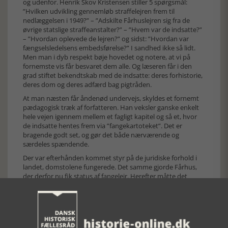
og udenfor. Henrik Skov Kristensen stiller 5 spørgsmål:
”Hvilken udvikling gennemløb straffelejren frem til
nedlæggelsen i 1949?” – ”Adskilte Fårhuslejren sig fra de
øvrige statslige straffeanstalter?” – ”Hvem var de indsatte?”
– ”Hvordan oplevede de lejren?” og sidst: ”Hvordan var
fængselsledelsens embedsførelse?” I sandhed ikke så lidt.
Men man i dyb respekt bøje hovedet og notere, at vi på
fornemste vis får besvaret dem alle. Og læseren får i den
grad stiftet bekendtskab med de indsatte: deres forhistorie,
deres dom og deres adfærd bag pigtråden.
At man næsten får åndenød undervejs, skyldes et fornemt
pædagogisk træk af forfatteren. Han veksler ganske enkelt
hele vejen igennem mellem et fagligt kapitel og så et, hvor
de indsatte hentes frem via ”fangekartoteket”. Det er
bragende godt set, og gør det både nærværende og
særdeles spændende.
Der var efterhånden kommet styr på de juridiske forhold i
landet, domstolene fungerede. Det samme gjorde Fårhus,
der derfor nu fik status af fangelejr. Herefter måtte det
fremover være fængselsvæsenet, der stod for lejren. Den 3.
august blev det Cuno Gjerstrup (36), der indtog
lederstillingen. Henrik Skov Kristensen omtaler hans
kantede og usmidige facon, som vi får adskillige eksempler
på. Ud fra disse er det ikke svært at forstå, at fangerne