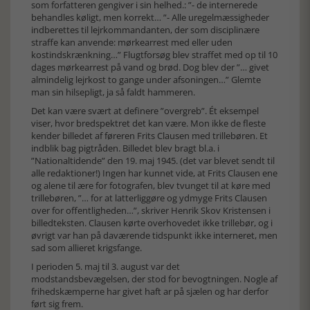
som forfatteren gengiver i sin helhed.: ”- de internerede
behandles køligt, men korrekt… ”- Alle uregelmæssigheder
indberettes til lejrkommandanten, der som disciplinære
straffe kan anvende: mørkearrest med eller uden
kostindskrænkning…” Flugtforsøg blev straffet med op til 10
dages mørkearrest på vand og brød. Dog blev der ”… givet
almindelig lejrkost to gange under afsoningen…” Glemte
man sin hilsepligt, ja så faldt hammeren.
Det kan være svært at definere ”overgreb”. Ét eksempel
viser, hvor bredspektret det kan være. Mon ikke de fleste
kender billedet af føreren Frits Clausen med trillebøren. Et
indblik bag pigtråden. Billedet blev bragt bl.a. i
”Nationaltidende” den 19. maj 1945. (det var blevet sendt til
alle redaktioner!) Ingen har kunnet vide, at Frits Clausen ene
og alene til ære for fotografen, blev tvunget til at køre med
trillebøren, ”… for at latterliggøre og ydmyge Frits Clausen
over for offentligheden…”, skriver Henrik Skov Kristensen i
billedteksten. Clausen kørte overhovedet ikke trillebør, og i
øvrigt var han på daværende tidspunkt ikke interneret, men
sad som allieret krigsfange.
I perioden 5. maj til 3. august var det
modstandsbevægelsen, der stod for bevogtningen. Nogle af
frihedskæmperne har givet haft ar på sjælen og har derfor
ført sig frem.