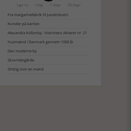
Lige nu
I dag
7 dage
28 dage
Fra margarinefabrik til juiceindustri
Kvinder på kanten
Alexandra Kollontaj - Historiens Aktører nr. 21
Husmænd i Danmark gennem 1000 år
Den moderne by
Skovridergårde
Dristig som en mand