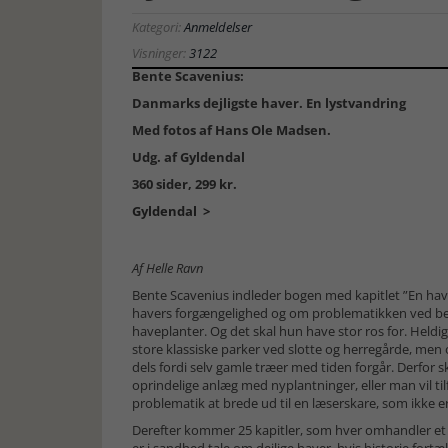
Kategori:
Anmeldelser
Visninger:
3122
Bente Scavenius:
Danmarks dejligste haver. En lystvandring
Med fotos af Hans Ole Madsen.
Udg. af Gyldendal
360 sider, 299 kr.
Gyldendal >
Af Helle Ravn
Bente Scavenius indleder bogen med kapitlet ”En have
havers forgængelighed og om problematikken ved be
haveplanter. Og det skal hun have stor ros for. Heldigv
store klassiske parker ved slotte og herregårde, men 
dels fordi selv gamle træer med tiden forgår. Derfor ska
oprindelige anlæg med nyplantninger, eller man vil ti
problematik at brede ud til en læserskare, som ikke
Derefter kommer 25 kapitler, som hver omhandler et st