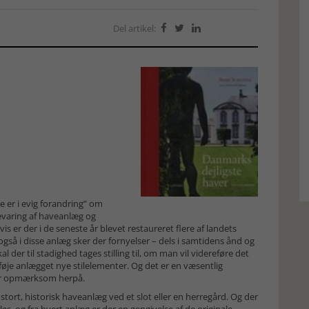
Del artikel:



 er i evig forandring” om
varing af haveanlæg og
is er der i de seneste år blevet restaureret flere af landets
også i disse anlæg sker der fornyelser – dels i samtidens ånd og
l der til stadighed tages stilling til, om man vil videreføre det
lføje anlægget nye stilelementer. Og det er en væsentlig
 er opmærksom herpå.
ort, historisk haveanlæg ved et slot eller en herregård. Og der