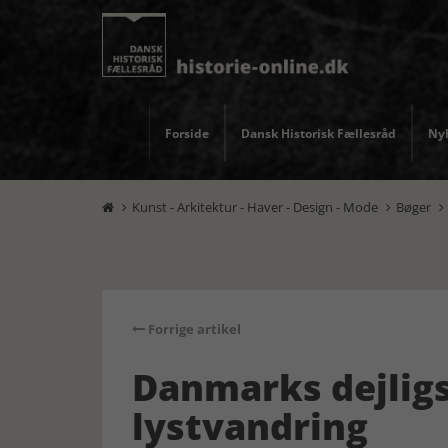
Forside
Dansk Historisk Fællesråd
Nyh
Kunst - Arkitektur - Haver - Design - Mode
Bøger



Forrige artikel
Danmarks dejligs
lystvandring