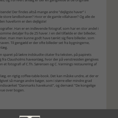
les, og fra hvert anlæg er der en gengivelse af de originale
sende! Der findes altså mange andre ”dejligste haver” i
de store landbohaver? Hvor er de gamle villahaver? Og alle de
en haveform er den dejligste!
rafier. Han er en indlevende fotograf, som har en stor andel i
mme detaljer fra de 25 haver. I en del tilfælde er der billeder,
lser, man men kunne godt have tænkt sig flere billeder, som
n. Til gengæld er der ofte billeder set fra bygningerne,
nlæg.
n sparet på lækre indskudte citater fra teksten, på papirets
lag fra Clausholms haveanlæg, hvor der på venstresiden gengives
den et fotografi af C.Th. Sørensen og C. Varmings restaurering af
æg, en rigtig coffee-table-book. Det kan måske undre, at der er
dgivet så mange andre bøger, som i større eller mindre grad
indsværket ”Danmarks havekunst”, og dernæst ”De kongelige
 vue over bogen.