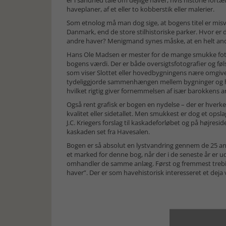
er i sandhed tale om dejlige haver, hvis historie fortæl
haveplaner, af et eller to kobberstik eller malerier.
Som etnolog må man dog sige, at bogens titel er misvi
Danmark, end de store stilhistoriske parker. Hvor er 
andre haver? Menigmand synes måske, at en helt and
Hans Ole Madsen er mester for de mange smukke fotog
bogens værdi. Der er både oversigtsfotografier og følso
som viser Slottet eller hovedbygningens nære omgive
tydeliggjorde sammenhængen mellem bygninger og have
hvilket rigtig giver fornemmelsen af især barokkens a
Også rent grafisk er bogen en nydelse – der er hverke
kvalitet eller sidetallet. Men smukkest er dog et ops
J.C. Kriegers forslag til kaskadeforløbet og på højresi
kaskaden set fra Havesalen.
Bogen er så absolut en lystvandring gennem de 25 anl
et marked for denne bog, når der i de seneste år er u
omhandler de samme anlæg. Først og fremmest treb
haver”. Der er som havehistorisk interesseret et deja