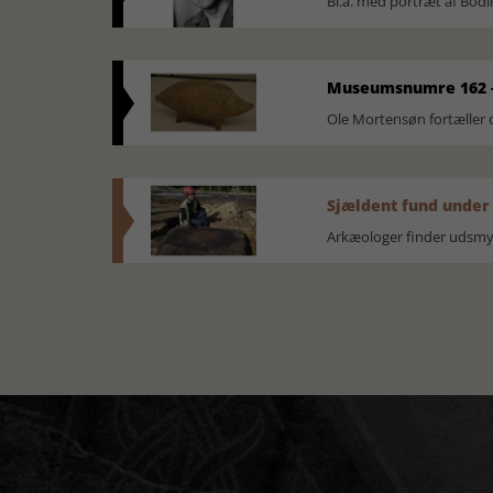
Bl.a. med portræt af Bodi
Museumsnumre 162 -
Ole Mortensøn fortælle
Sjældent fund under
Arkæologer finder udsmyk