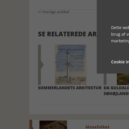
Forrige artikel
Dette web
SE RELATEREDE ARTIKLER
brug af 
marketin
Cookie in
SOMMERLANDETS ARKITEKTUR
DA GULDALD
SØHØJLAND
Mosefolket