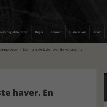
eder og aktiviteter
Bøger
Temaer
HistorieLab
Arkiv
Anmeldelser
Danmarks dejligste haver. En lystvandring

te haver. En