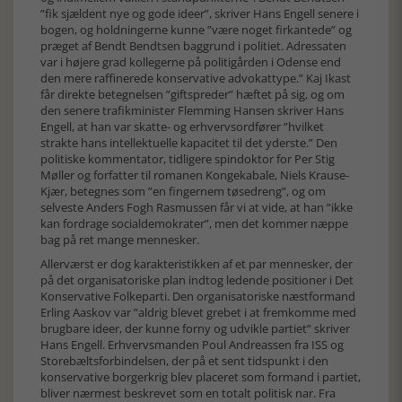
”fik sjældent nye og gode ideer”, skriver Hans Engell senere i
bogen, og holdningerne kunne ”være noget firkantede” og
præget af Bendt Bendtsen baggrund i politiet. Adressaten
var i højere grad kollegerne på politigården i Odense end
den mere raffinerede konservative advokattype.” Kaj Ikast
får direkte betegnelsen ”giftspreder” hæftet på sig, og om
den senere trafikminister Flemming Hansen skriver Hans
Engell, at han var skatte- og erhvervsordfører ”hvilket
strakte hans intellektuelle kapacitet til det yderste.” Den
politiske kommentator, tidligere spindoktor for Per Stig
Møller og forfatter til romanen Kongekabale, Niels Krause-
Kjær, betegnes som ”en fingernem tøsedreng”, og om
selveste Anders Fogh Rasmussen får vi at vide, at han ”ikke
kan fordrage socialdemokrater”, men det kommer næppe
bag på ret mange mennesker.
Allerværst er dog karakteristikken af et par mennesker, der
på det organisatoriske plan indtog ledende positioner i Det
Konservative Folkeparti. Den organisatoriske næstformand
Erling Aaskov var ”aldrig blevet grebet i at fremkomme med
brugbare ideer, der kunne forny og udvikle partiet” skriver
Hans Engell. Erhvervsmanden Poul Andreassen fra ISS og
Storebæltsforbindelsen, der på et sent tidspunkt i den
konservative borgerkrig blev placeret som formand i partiet,
bliver nærmest beskrevet som en totalt politisk nar. Fra