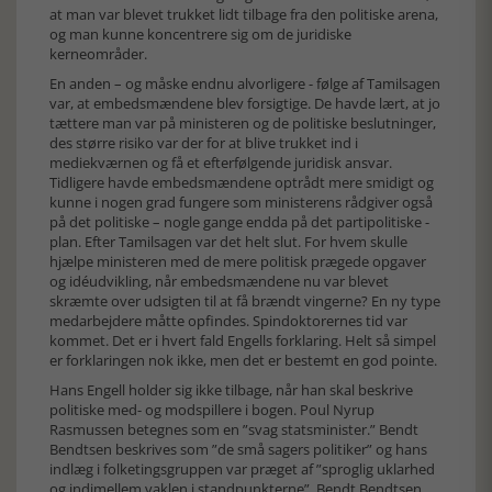
at man var blevet trukket lidt tilbage fra den politiske arena,
og man kunne koncentrere sig om de juridiske
kerneområder.
En anden – og måske endnu alvorligere - følge af Tamilsagen
var, at embedsmændene blev forsigtige. De havde lært, at jo
tættere man var på ministeren og de politiske beslutninger,
des større risiko var der for at blive trukket ind i
mediekværnen og få et efterfølgende juridisk ansvar.
Tidligere havde embedsmændene optrådt mere smidigt og
kunne i nogen grad fungere som ministerens rådgiver også
på det politiske – nogle gange endda på det partipolitiske -
plan. Efter Tamilsagen var det helt slut. For hvem skulle
hjælpe ministeren med de mere politisk prægede opgaver
og idéudvikling, når embedsmændene nu var blevet
skræmte over udsigten til at få brændt vingerne? En ny type
medarbejdere måtte opfindes. Spindoktorernes tid var
kommet. Det er i hvert fald Engells forklaring. Helt så simpel
er forklaringen nok ikke, men det er bestemt en god pointe.
Hans Engell holder sig ikke tilbage, når han skal beskrive
politiske med- og modspillere i bogen. Poul Nyrup
Rasmussen betegnes som en ”svag statsminister.” Bendt
Bendtsen beskrives som ”de små sagers politiker” og hans
indlæg i folketingsgruppen var præget af ”sproglig uklarhed
og indimellem vaklen i standpunkterne”. Bendt Bendtsen