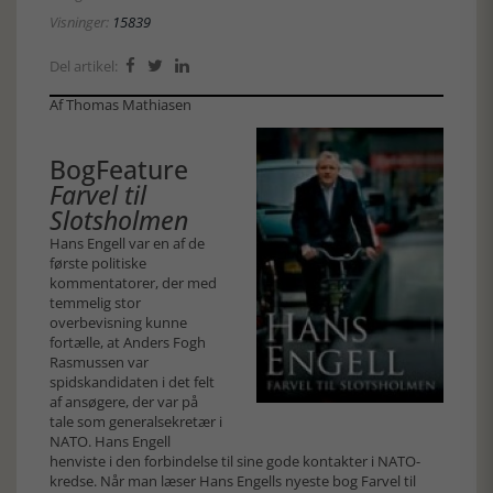
Visninger:
15839
Del artikel:



Af Thomas Mathiasen
BogFeature
Farvel til
Slotsholmen
Hans Engell var en af de
første politiske
kommentatorer, der med
temmelig stor
overbevisning kunne
fortælle, at Anders Fogh
Rasmussen var
spidskandidaten i det felt
af ansøgere, der var på
tale som generalsekretær i
NATO. Hans Engell
henviste i den forbindelse til sine gode kontakter i NATO-
kredse. Når man læser Hans Engells nyeste bog Farvel til