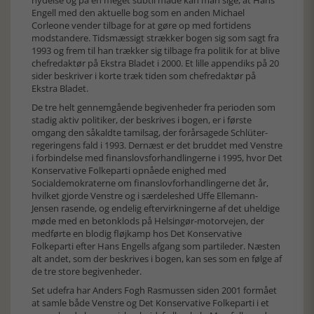
nydelse og på en meget subtil måde kan man sige, at Hans
Engell med den aktuelle bog som en anden Michael
Corleone vender tilbage for at gøre op med fortidens
modstandere. Tidsmæssigt strækker bogen sig som sagt fra
1993 og frem til han trækker sig tilbage fra politik for at blive
chefredaktør på Ekstra Bladet i 2000. Et lille appendiks på 20
sider beskriver i korte træk tiden som chefredaktør på
Ekstra Bladet.
De tre helt gennemgående begivenheder fra perioden som
stadig aktiv politiker, der beskrives i bogen, er i første
omgang den såkaldte tamilsag, der forårsagede Schlüter-
regeringens fald i 1993. Dernæst er det bruddet med Venstre
i forbindelse med finanslovsforhandlingerne i 1995, hvor Det
Konservative Folkeparti opnåede enighed med
Socialdemokraterne om finanslovforhandlingerne det år,
hvilket gjorde Venstre og i særdeleshed Uffe Ellemann-
Jensen rasende, og endelig eftervirkningerne af det uheldige
møde med en betonklods på Helsingør-motorvejen, der
medførte en blodig fløjkamp hos Det Konservative
Folkeparti efter Hans Engells afgang som partileder. Næsten
alt andet, som der beskrives i bogen, kan ses som en følge af
de tre store begivenheder.
Set udefra har Anders Fogh Rasmussen siden 2001 formået
at samle både Venstre og Det Konservative Folkeparti i et