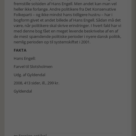
fremstille solsiden af Hans Engell. Men andet kan man vel
heller ikke forlange. Andre politikere fra Det Konservative
Folkeparti – og ikke mindst hans tidligere hustru – har i
bogform givet et andet billede af Hans Engell. Sådan må det
være, når politikere skal skrive erindringer. I hvert fald har vi
med denne bog fået en meget levende beskrivelse af en af
de mest spændende politiske perioder i nyere dansk politik,
nemlig perioden op til systemskiftet i 2001.
FAKTA
Hans Engell:
Farvel til Slotsholmen
Udg. af Gyldendal
2008, 413 sider, ill., 299 kr.
Gyldendal
Forrige artikel