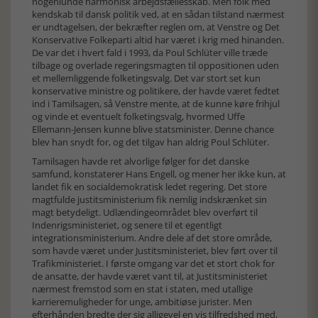
nogenlunde harmonisk arbejdsfællesskab. Men folk med
kendskab til dansk politik ved, at en sådan tilstand nærmest
er undtagelsen, der bekræfter reglen om, at Venstre og Det
Konservative Folkeparti altid har været i krig med hinanden.
De var det i hvert fald i 1993, da Poul Schlüter ville træde
tilbage og overlade regeringsmagten til oppositionen uden
et mellemliggende folketingsvalg. Det var stort set kun
konservative ministre og politikere, der havde været fedtet
ind i Tamilsagen, så Venstre mente, at de kunne køre frihjul
og vinde et eventuelt folketingsvalg, hvormed Uffe
Ellemann-Jensen kunne blive statsminister. Denne chance
blev han snydt for, og det tilgav han aldrig Poul Schlüter.
Tamilsagen havde ret alvorlige følger for det danske
samfund, konstaterer Hans Engell, og mener her ikke kun, at
landet fik en socialdemokratisk ledet regering. Det store
magtfulde justitsministerium fik nemlig indskrænket sin
magt betydeligt. Udlændingeområdet blev overført til
Indenrigsministeriet, og senere til et egentligt
integrationsministerium. Andre dele af det store område,
som havde været under Justitsministeriet, blev ført over til
Trafikministeriet. I første omgang var det et stort chok for
de ansatte, der havde været vant til, at Justitsministeriet
nærmest fremstod som en stat i staten, med utallige
karrieremuligheder for unge, ambitiøse jurister. Men
efterhånden bredte der sig alligevel en vis tilfredshed med,