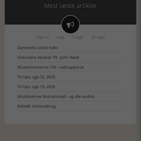
Mest læste artikler

Lige nu
I dag
7 dage
28 dage
Danmarks sidste heks
Historiens Aktører 79 - John Reed
Museumsnumre 156 - radioapparat
TV-tips, uge 32, 2025
TV-tips, uge 19, 2026
Muslimernes Muhammad - og alle andres
RADAR: Historiebrug