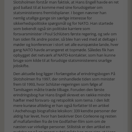
Slotsholmen forstår man faktisk, at Hans Engell havde en ret
god ballast til at komme med sine forudsigelser om
statsministerens fremtidsplaner. I bogen nævner han
nemlig utallige gange sin særlige interesse for
sikkerhedspolitiske spørgsmål og for NATO. Han startede
som bekendt også sin politiske karriere som
forsvarsminister i Poul Schlüters første regering, og selv om
han siden fik andre poster, så blev han ved med at deltage i
møder og konferencer i stort set alle europæiske lande, hver
gang NATO havde arrangeret et topmøde. Således fik han
opbygget det netværk af NATO-kontakter, som han kunne
bruge som kilde til at forudsige statsministerens snarlige
jobskifte.
Den aktuelle bog ligger i forlængelse af erindringsbogen På
Slotsholmen fra 1997, der omhandlede tiden som minister
frem til 1993, hvor Schlüter-regeringen som følge af
Tamilsagen måtte træde tilbage. Foruden den første
erindringsbog har Hans Engell skrevet en række mindre
hæfter med forsvars- og retspolitik som tema. I den lidt
mere kuriøse afdeling er han også forfatter til en artikel
i Aschehougs biografiske leksikon: 339 kendte personer der
aldrig har levet, hvor han beskriver Don Corleone og resten
af mafiafamilien fra de tre Godfather-film som om de
næsten var virkelige personer. Stilistisk er den artikel en