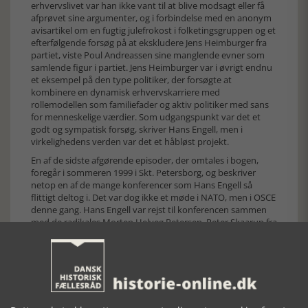
erhvervslivet var han ikke vant til at blive modsagt eller få
afprøvet sine argumenter, og i forbindelse med en anonym
avisartikel om en fugtig julefrokost i folketingsgruppen og et
efterfølgende forsøg på at ekskludere Jens Heimburger fra
partiet, viste Poul Andreassen sine manglende evner som
samlende figur i partiet. Jens Heimburger var i øvrigt endnu
et eksempel på den type politiker, der forsøgte at
kombinere en dynamisk erhvervskarriere med
rollemodellen som familiefader og aktiv politiker med sans
for menneskelige værdier. Som udgangspunkt var det et
godt og sympatisk forsøg, skriver Hans Engell, men i
virkelighedens verden var det et håbløst projekt.
En af de sidste afgørende episoder, der omtales i bogen,
foregår i sommeren 1999 i Skt. Petersborg, og beskriver
netop en af de mange konferencer som Hans Engell så
flittigt deltog i. Det var dog ikke et møde i NATO, men i OSCE
denne gang. Hans Engell var rejst til konferencen sammen
med de radikales Morten Helveg Petersen, Peter Skaarup fra
Dansk Folkeparti, Søren Søndergaard fra Enhedslisten og
socialdemokraten Helle Degn. Mens konferencen blev
afviklet i Rusland trak det op til det endelige opgør i den
konservative borgerkrig hjemme i Danmark. Pia Christmas-
Møller havde overtaget formandsposten i partiet efter Per
Stig Møllers korte formandsperiode, men uroen havde ikke