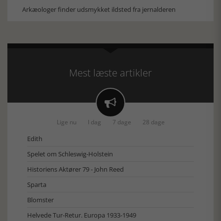
Arkæologer finder udsmykket ildsted fra jernalderen
Mest læste artikler

Lige nu
I dag
7 dage
28 dage
Edith
Spelet om Schleswig-Holstein
Historiens Aktører 79 - John Reed
Sparta
Blomster
Helvede Tur-Retur. Europa 1933-1949