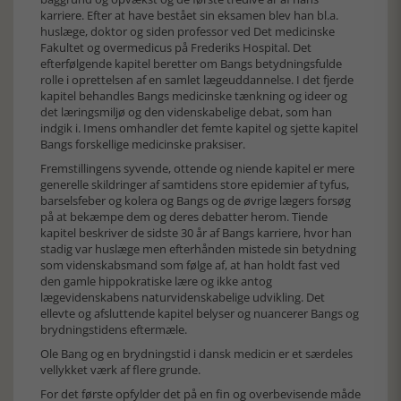
karriere. Efter at have bestået sin eksamen blev han bl.a.
huslæge, doktor og siden professor ved Det medicinske
Fakultet og overmedicus på Frederiks Hospital. Det
efterfølgende kapitel beretter om Bangs betydningsfulde
rolle i oprettelsen af en samlet lægeuddannelse. I det fjerde
kapitel behandles Bangs medicinske tænkning og ideer og
det læringsmiljø og den videnskabelige debat, som han
indgik i. Imens omhandler det femte kapitel og sjette kapitel
Bangs forskellige medicinske praksiser.
Fremstillingens syvende, ottende og niende kapitel er mere
generelle skildringer af samtidens store epidemier af tyfus,
barselsfeber og kolera og Bangs og de øvrige lægers forsøg
på at bekæmpe dem og deres debatter herom. Tiende
kapitel beskriver de sidste 30 år af Bangs karriere, hvor han
stadig var huslæge men efterhånden mistede sin betydning
som videnskabsmand som følge af, at han holdt fast ved
den gamle hippokratiske lære og ikke antog
lægevidenskabens naturvidenskabelige udvikling. Det
ellevte og afsluttende kapitel belyser og nuancerer Bangs og
brydningstidens eftermæle.
Ole Bang og en brydningstid i dansk medicin er et særdeles
vellykket værk af flere grunde.
For det første opfylder det på en fin og overbevisende måde