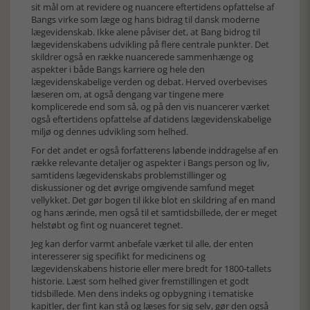
sit mål om at revidere og nuancere eftertidens opfattelse af
Bangs virke som læge og hans bidrag til dansk moderne
lægevidenskab. Ikke alene påviser det, at Bang bidrog til
lægevidenskabens udvikling på flere centrale punkter. Det
skildrer også en række nuancerede sammenhænge og
aspekter i både Bangs karriere og hele den
lægevidenskabelige verden og debat. Herved overbevises
læseren om, at også dengang var tingene mere
komplicerede end som så, og på den vis nuancerer værket
også eftertidens opfattelse af datidens lægevidenskabelige
miljø og dennes udvikling som helhed.
For det andet er også forfatterens løbende inddragelse af en
række relevante detaljer og aspekter i Bangs person og liv,
samtidens lægevidenskabs problemstillinger og
diskussioner og det øvrige omgivende samfund meget
vellykket. Det gør bogen til ikke blot en skildring af en mand
og hans ærinde, men også til et samtidsbillede, der er meget
helstøbt og fint og nuanceret tegnet.
Jeg kan derfor varmt anbefale værket til alle, der enten
interesserer sig specifikt for medicinens og
lægevidenskabens historie eller mere bredt for 1800-tallets
historie. Læst som helhed giver fremstillingen et godt
tidsbillede. Men dens indeks og opbygning i tematiske
kapitler, der fint kan stå og læses for sig selv, gør den også