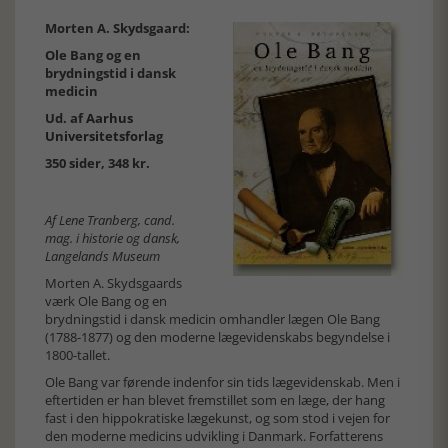
Morten A. Skydsgaard:
Ole Bang og en
brydningstid i dansk
medicin
Ud. af
Aarhus
Universitetsforlag
350 sider, 348 kr.
Af Lene Tranberg, cand.
mag. i historie og dansk,
Langelands Museum
Morten A. Skydsgaards
værk Ole Bang og en
brydningstid i dansk medicin omhandler lægen Ole Bang
(1788-1877) og den moderne lægevidenskabs begyndelse i
1800-tallet.
Ole Bang var førende indenfor sin tids lægevidenskab. Men i
eftertiden er han blevet fremstillet som en læge, der hang
fast i den hippokratiske lægekunst, og som stod i vejen for
den moderne medicins udvikling i Danmark. Forfatterens