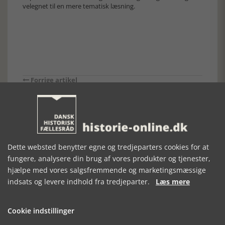
velegnet til en mere tematisk læsning.
Forrige artikel
SE RELATEREDE ARTIKLER
Dette websted benytter egne og tredjeparters cookies for at
fungere, analysere din brug af vores produkter og tjenester,
hjælpe med vores salgsfremmende og marketingsmæssige
FRA PEST TIL
DET
1772. SELSKABET
indsats og levere indhold fra tredjeparter.
Læs mere
CORONA
MEDICINSKE
POLITI
Cookie indstillinger