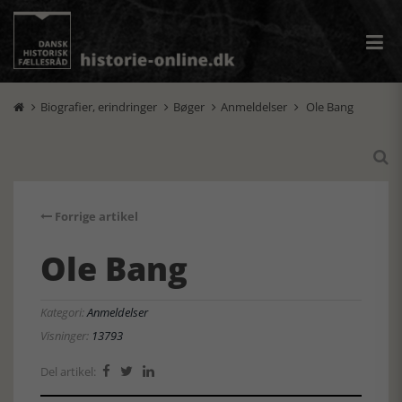
Biografier, erindringer
Bøger
Anmeldelser
Ole Bang





Forrige artikel
Ole Bang
Kategori:
Anmeldelser
Visninger:
13793
Del artikel:


