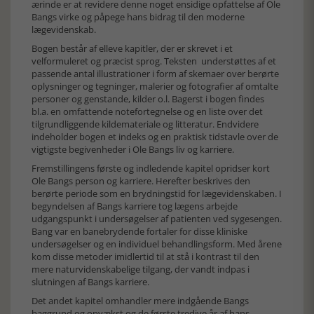
ærinde er at revidere denne noget ensidige opfattelse af Ole
Bangs virke og påpege hans bidrag til den moderne
lægevidenskab.
Bogen består af elleve kapitler, der er skrevet i et
velformuleret og præcist sprog. Teksten understøttes af et
passende antal illustrationer i form af skemaer over berørte
oplysninger og tegninger, malerier og fotografier af omtalte
personer og genstande, kilder o.l. Bagerst i bogen findes
bl.a. en omfattende notefortegnelse og en liste over det
tilgrundliggende kildemateriale og litteratur. Endvidere
indeholder bogen et indeks og en praktisk tidstavle over de
vigtigste begivenheder i Ole Bangs liv og karriere.
Fremstillingens første og indledende kapitel opridser kort
Ole Bangs person og karriere. Herefter beskrives den
berørte periode som en brydningstid for lægevidenskaben. I
begyndelsen af Bangs karriere tog lægens arbejde
udgangspunkt i undersøgelser af patienten ved sygesengen.
Bang var en banebrydende fortaler for disse kliniske
undersøgelser og en individuel behandlingsform. Med årene
kom disse metoder imidlertid til at stå i kontrast til den
mere naturvidenskabelige tilgang, der vandt indpas i
slutningen af Bangs karriere.
Det andet kapitel omhandler mere indgående Bangs
baggrund og opvækst og de første tredive år af hans