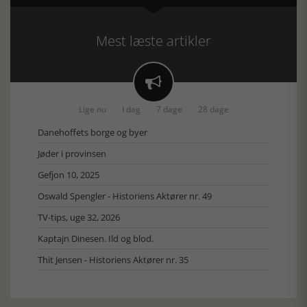
Mest læste artikler

Lige nu
I dag
7 dage
28 dage
Danehoffets borge og byer
Jøder i provinsen
Gefjon 10, 2025
Oswald Spengler - Historiens Aktører nr. 49
TV-tips, uge 32, 2026
Kaptajn Dinesen. Ild og blod.
Thit Jensen - Historiens Aktører nr. 35