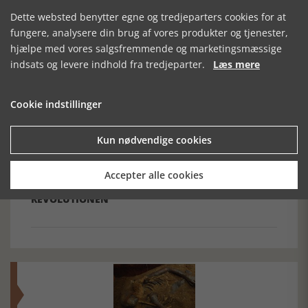
Dette websted benytter egne og tredjeparters cookies for at
fungere, analysere din brug af vores produkter og tjenester,
hjælpe med vores salgsfremmende og marketingsmæssige
Forrige artikel
indsats og levere indhold fra tredjeparter.
Læs mere
SE RELATEREDE ARTIKLER
Cookie indstillinger
Kun nødvendige cookies
Accepter alle cookies
TANTE EBBA OG
KELVINS KRIG
MIT EUROPA
REVOLUTIONEN