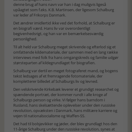
denne brug af hans navn var han i dag muligvis ligeså
upåagtet som f.eks. K.B. Martinsen, der ligesom Schalburg
var leder af Frikorps Danmark.
Det ændrer imidlertid ikke ved det forhold, at Schalburg er
en biografi værd. Hans liv var overordentligt
begivenhedsrigt, og han var en bemærkelsesværdig
personlighed.
Til alt held var Schalburg meget skrivende og efterlod sig et
omfattende kildemateriale, der sammen med en lang række
interviews med folk fra hans omgangskreds og familie udgør
størsteparten af kildegrundlaget for biografien.
Schalburg var dertil en meget fotograferet mand, og bogens
tekst ledsages af et fremragende fotomateriale, der
kompletterer billedet af Schalburgs liv og levned.
Den velskrivende Kirkebæk leverer et grundigt researchet og
spændende portræt, der kommer rundt i alle kroge af
Schalburgs person og virke. Vi følger hans barndom i
Rusland, hans skelsættende oplevelser under den russiske
revolution, opvæksten i Danmark, hans militære karriere og
vejen til nationalsocialisme og Waffen-SS.
Det had til bolsjevikker og jøder, der blev grundlagt hos den
11-årige Schalburg under den russiske revolution, synes at