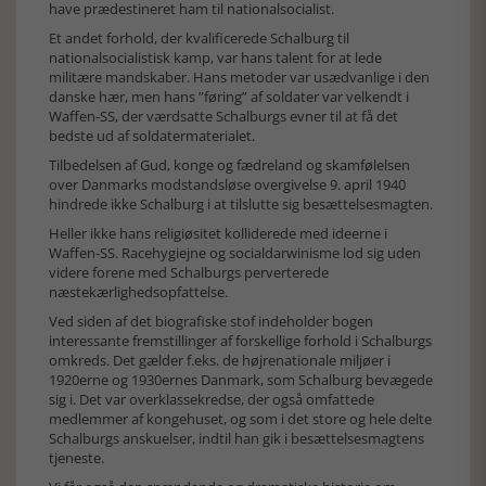
have prædestineret ham til nationalsocialist.
Et andet forhold, der kvalificerede Schalburg til
nationalsocialistisk kamp, var hans talent for at lede
militære mandskaber. Hans metoder var usædvanlige i den
danske hær, men hans ”føring” af soldater var velkendt i
Waffen-SS, der værdsatte Schalburgs evner til at få det
bedste ud af soldatermaterialet.
Tilbedelsen af Gud, konge og fædreland og skamfølelsen
over Danmarks modstandsløse overgivelse 9. april 1940
hindrede ikke Schalburg i at tilslutte sig besættelsesmagten.
Heller ikke hans religiøsitet kolliderede med ideerne i
Waffen-SS. Racehygiejne og socialdarwinisme lod sig uden
videre forene med Schalburgs perverterede
næstekærlighedsopfattelse.
Ved siden af det biografiske stof indeholder bogen
interessante fremstillinger af forskellige forhold i Schalburgs
omkreds. Det gælder f.eks. de højrenationale miljøer i
1920erne og 1930ernes Danmark, som Schalburg bevægede
sig i. Det var overklassekredse, der også omfattede
medlemmer af kongehuset, og som i det store og hele delte
Schalburgs anskuelser, indtil han gik i besættelsesmagtens
tjeneste.