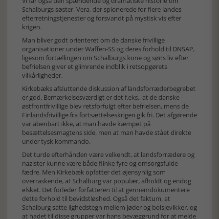
Vi får også den spændende og dramatiske historie om
Schalburgs søster, Vera, der spionerede for flere landes
efterretningstjenester og forsvandt på mystisk vis efter
krigen.
Man bliver godt orienteret om de danske frivillige
organisationer under Waffen-SS og deres forhold til DNSAP,
ligesom fortællingen om Schalburgs kone og søns liv efter
befrielsen giver et glimrende indblik i retsopgørets
vilkårligheder.
Kirkebæks afsluttende diskussion af landsforræderbegrebet
er god. Bemærkelsesværdigt er det f.eks., at de danske
østfrontfrivillige blev retsforfulgt efter befrielsen, mens de
Finlandsfrivillige fra fortsættelseskrigen gik fri. Det afgørende
var åbenbart ikke, at man havde kæmpet på
besættelsesmagtens side, men at man havde stået direkte
under tysk kommando.
Det turde efterhånden være velkendt, at landsforrædere og
nazister kunne være både flinke fyre og omsorgsfulde
fædre. Men Kirkebæk opfatter det øjensynlig som
overraskende, at Schalburg var populær, afholdt og endog
elsket. Det forleder forfatteren til at gennemdokumentere
dette forhold til bevidstløshed. Også det faktum, at
Schalburg satte lighedstegn mellem jøder og bolsjevikker, og
at hadet til disse grupper var hans bevæggrund for at melde