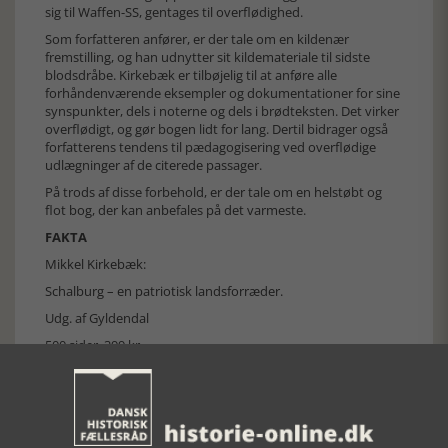
sig til Waffen-SS, gentages til overflødighed.
Som forfatteren anfører, er der tale om en kildenær
fremstilling, og han udnytter sit kildemateriale til sidste
blodsdråbe. Kirkebæk er tilbøjelig til at anføre alle
forhåndenværende eksempler og dokumentationer for sine
synspunkter, dels i noterne og dels i brødteksten. Det virker
overflødigt, og gør bogen lidt for lang. Dertil bidrager også
forfatterens tendens til pædagogisering ved overflødige
udlægninger af de citerede passager.
På trods af disse forbehold, er der tale om en helstøbt og
flot bog, der kan anbefales på det varmeste.
FAKTA
Mikkel Kirkebæk:
Schalburg – en patriotisk landsforræder.
Udg. af Gyldendal
500 sider, 399 kr.
Gyldendal