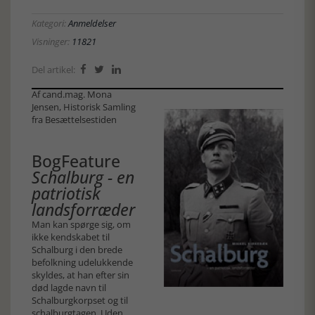
Kategori:
Anmeldelser
Visninger:
11821
Del artikel:



Af cand.mag. Mona
Jensen, Historisk Samling
fra Besættelsestiden
BogFeature
Schalburg - en
patriotisk
landsforræder
Man kan spørge sig, om
ikke kendskabet til
Schalburg i den brede
befolkning udelukkende
skyldes, at han efter sin
død lagde navn til
Schalburgkorpset og til
schalburgtagen. Uden