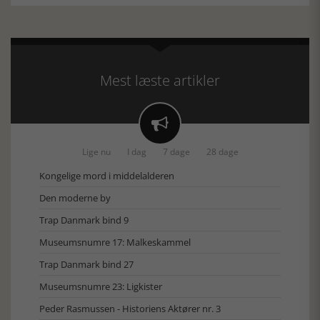
Mest læste artikler

Lige nu
I dag
7 dage
28 dage
Kongelige mord i middelalderen
Den moderne by
Trap Danmark bind 9
Museumsnumre 17: Malkeskammel
Trap Danmark bind 27
Museumsnumre 23: Ligkister
Peder Rasmussen - Historiens Aktører nr. 3