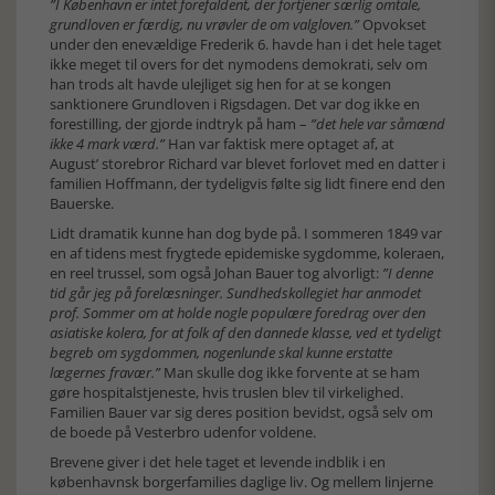
”I København er intet forefaldent, der fortjener særlig omtale,
grundloven er færdig, nu vrøvler de om valgloven.”
Opvokset
under den enevældige Frederik 6. havde han i det hele taget
ikke meget til overs for det nymodens demokrati, selv om
han trods alt havde ulejliget sig hen for at se kongen
sanktionere Grundloven i Rigsdagen. Det var dog ikke en
forestilling, der gjorde indtryk på ham –
”det hele var såmænd
ikke 4 mark værd.”
Han var faktisk mere optaget af, at
August’ storebror Richard var blevet forlovet med en datter i
familien Hoffmann, der tydeligvis følte sig lidt finere end den
Bauerske.
Lidt dramatik kunne han dog byde på. I sommeren 1849 var
en af tidens mest frygtede epidemiske sygdomme, koleraen,
en reel trussel, som også Johan Bauer tog alvorligt:
”I denne
tid går jeg på forelæsninger. Sundhedskollegiet har anmodet
prof. Sommer om at holde nogle populære foredrag over den
asiatiske kolera, for at folk af den dannede klasse, ved et tydeligt
begreb om sygdommen, nogenlunde skal kunne erstatte
lægernes fravær.”
Man skulle dog ikke forvente at se ham
gøre hospitalstjeneste, hvis truslen blev til virkelighed.
Familien Bauer var sig deres position bevidst, også selv om
de boede på Vesterbro udenfor voldene.
Brevene giver i det hele taget et levende indblik i en
københavnsk borgerfamilies daglige liv. Og mellem linjerne