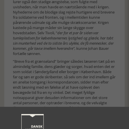
lurer også den stadige ængstelse, som fulgte med
uvisheden, når man havde en nærtstående med i krigen.
Nyhederne om de blodige slag rejste hurtigere end brevene
fra soldaterne ved fronten, og i mellemtiden kunne
pårørende udmale sig alle mulige skrækscenarier. Krigen
kastede på mange måder sin lange skygge over
hovedstaden. Selv Tivoli, ”
der for et par år siden var
tumlepladsen for københavnernes lystighed og glæde, har tabt
sin munterhed ved de to sidste års ulykke, de få mennesker, der
kommer, går tavse imellem hverandre”,
kunne Johan Bauer
fortælle sønnen.
”Breve fra et grænseland” bringer således læseren tæt på en
almindelig familie, dens glæder og sorger, hvad enten det er
som soldat i Sønderjylland eller borger i København. Både
far og søn er gode skribenter, så selv om der ind imellem går
en anelse tomgang i korrespondancen, sidder man efter
endt læsning med en følelse af at have oplevet den
bevægede tid fra en ny vinkel. Det meget fyldige
noteapparat giver desuden informationer om det store
antal personer, der optræder i brevene, og de velvalgte
illustrationer supplerer teksten på bedste vis.