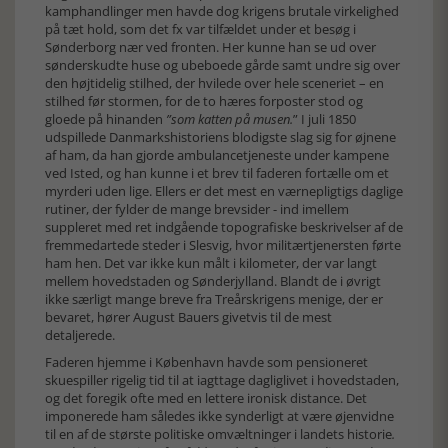
kamphandlinger men havde dog krigens brutale virkelighed
på tæt hold, som det fx var tilfældet under et besøg i
Sønderborg nær ved fronten. Her kunne han se ud over
sønderskudte huse og ubeboede gårde samt undre sig over
den højtidelig stilhed, der hvilede over hele sceneriet – en
stilhed før stormen, for de to hæres forposter stod og
gloede på hinanden
”som katten på musen.
” I juli 1850
udspillede Danmarkshistoriens blodigste slag sig for øjnene
af ham, da han gjorde ambulancetjeneste under kampene
ved Isted, og han kunne i et brev til faderen fortælle om et
myrderi uden lige. Ellers er det mest en værnepligtigs daglige
rutiner, der fylder de mange brevsider - ind imellem
suppleret med ret indgående topografiske beskrivelser af de
fremmedartede steder i Slesvig, hvor militærtjenersten førte
ham hen. Det var ikke kun målt i kilometer, der var langt
mellem hovedstaden og Sønderjylland. Blandt de i øvrigt
ikke særligt mange breve fra Treårskrigens menige, der er
bevaret, hører August Bauers givetvis til de mest
detaljerede.
Faderen hjemme i København havde som pensioneret
skuespiller rigelig tid til at iagttage dagliglivet i hovedstaden,
og det foregik ofte med en lettere ironisk distance. Det
imponerede ham således ikke synderligt at være øjenvidne
til en af de største politiske omvæltninger i landets historie
.