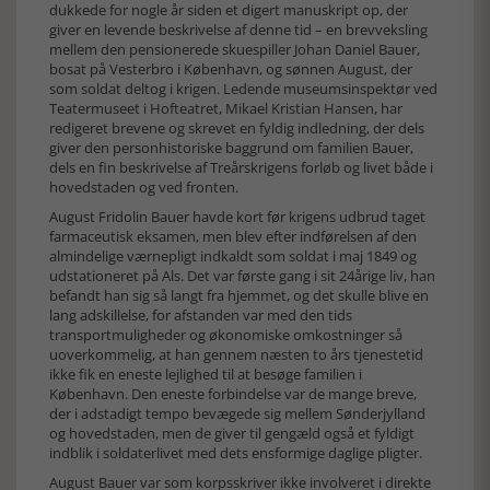
dukkede for nogle år siden et digert manuskript op, der
giver en levende beskrivelse af denne tid – en brevveksling
mellem den pensionerede skuespiller Johan Daniel Bauer,
bosat på Vesterbro i København, og sønnen August, der
som soldat deltog i krigen. Ledende museumsinspektør ved
Teatermuseet i Hofteatret, Mikael Kristian Hansen, har
redigeret brevene og skrevet en fyldig indledning, der dels
giver den personhistoriske baggrund om familien Bauer,
dels en fin beskrivelse af Treårskrigens forløb og livet både i
hovedstaden og ved fronten.
August Fridolin Bauer havde kort før krigens udbrud taget
farmaceutisk eksamen, men blev efter indførelsen af den
almindelige værnepligt indkaldt som soldat i maj 1849 og
udstationeret på Als. Det var første gang i sit 24årige liv, han
befandt han sig så langt fra hjemmet, og det skulle blive en
lang adskillelse, for afstanden var med den tids
transportmuligheder og økonomiske omkostninger så
uoverkommelig, at han gennem næsten to års tjenestetid
ikke fik en eneste lejlighed til at besøge familien i
København. Den eneste forbindelse var de mange breve,
der i adstadigt tempo bevægede sig mellem Sønderjylland
og hovedstaden, men de giver til gengæld også et fyldigt
indblik i soldaterlivet med dets ensformige daglige pligter.
August Bauer var som korpsskriver ikke involveret i direkte