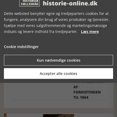
Dette websted benytter egne og tredjeparters cookies for at
fungere, analysere din brug af vores produkter og tjenester,
Forrige artikel
hjælpe med vores salgsfremmende og marketingsmæssige
indsats og levere indhold fra tredjeparter.
Læs mere
SE RELATEREDE ARTIKLER
Cookie indstillinger
Kun nødvendige cookies
VEJEN TIL
NOTA BENE -
DA DANMARK
Accepter alle cookies
VELSTAND
PRÆSTEN SKREV
BLEV DANMARK
- FORTÆLLINGER
AF
FORHISTORIEN
TIL 1864