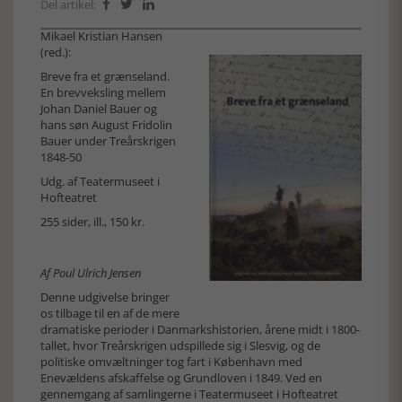
Del artikel:



Mikael Kristian Hansen
(red.):
Breve fra et grænseland.
En brevveksling mellem
Johan Daniel Bauer og
hans søn August Fridolin
Bauer under Treårskrigen
1848-50
Udg. af Teatermuseet i
Hofteatret
255 sider, ill., 150 kr.
Af Poul Ulrich Jensen
Denne udgivelse bringer
os tilbage til en af de mere
dramatiske perioder i Danmarkshistorien, årene midt i 1800-
tallet, hvor Treårskrigen udspillede sig i Slesvig, og de
politiske omvæltninger tog fart i København med
Enevældens afskaffelse og Grundloven i 1849. Ved en
gennemgang af samlingerne i Teatermuseet i Hofteatret