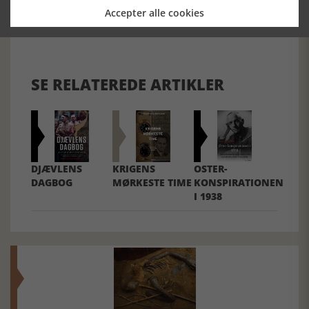
Accepter alle cookies
Forrige artikel
SE RELATEREDE ARTIKLER
DJÆVLENS
KRIGENS
OSTER-
DAGBOG
MØRKESTE TIME
KONSPIRATIONEN
I 1938