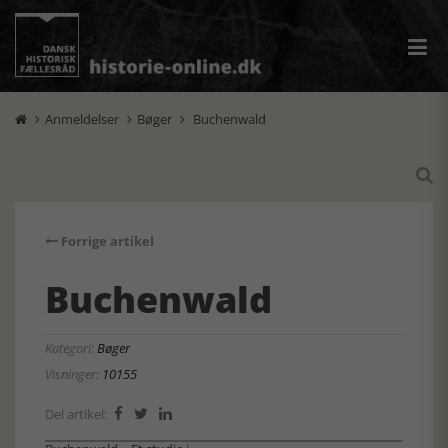
Anmeldelser
Bøger
Buchenwald




Forrige artikel
Buchenwald
Kategori:
Bøger
Visninger:
10155
Del artikel:


