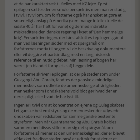
at de har karaktertræk til fælles med KZ-lejre. Først i
epilogen sættes der en smule perspektiv, men man er stadig
i tvivl. I tvivl om, om forfatterne også har ønsket at gøre et
smædeligt anslag på Amerika (som mange intellektuelle de
sidste 40 år har haft for vane) og dermed indirekte
miskreditere den danske regering i lyset af ’Den hemmelige
krig’. Perspektiveringen, der først afsluttes i epilogen, gør at
man ved læsningen sidder med et spørgsmål om
forfatternes motiv til bogen: vil de beskrive og dokumentere
eller vil de gøre et partsindlæg med en lang historisk
reference til en nutidig debat. Min læsning af bogen har
været (en blandet fornøjelse af) begge dele.
Forfatterne skriver i epilogen, at der på steder som under
Gulag og i Abu Ghraib, fandtes der ganske almindelige
mennesker, som udførte de umenneskelige uhørligheder;
mennesker som i ondskabens vold blot gør hvad der er
deres pligt, eller hvad de har lyst til.
Ingen er i tvivl om at koncentrationlejrene og Gulag skabtes
i et ganske bestemt styre, og de mennesker der udøvede
ondskaben var redskaber for samme ganske bestemte
styreform. Men når Guantanamo og Abu Ghraib kobles
sammen med disse, stiller man sig det spørgsmål, om
forfatterne så mener at den umenneskelighed ,der er blevet
afdækket fra disse steder, også er udtryk for at der er et