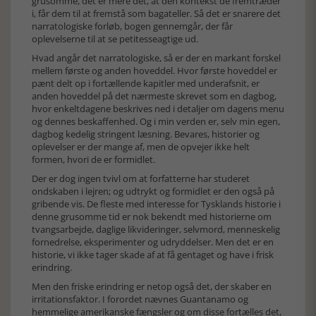
grusomme, det er mere det, at den kontekst de fremtræder
i, får dem til at fremstå som bagateller. Så det er snarere det
narratologiske forløb, bogen gennemgår, der får
oplevelserne til at se petitesseagtige ud.
Hvad angår det narratologiske, så er der en markant forskel
mellem første og anden hoveddel. Hvor første hoveddel er
pænt delt op i fortællende kapitler med underafsnit, er
anden hoveddel på det nærmeste skrevet som en dagbog,
hvor enkeltdagene beskrives ned i detaljer om dagens menu
og dennes beskaffenhed. Og i min verden er, selv min egen,
dagbog kedelig stringent læsning. Bevares, historier og
oplevelser er der mange af, men de opvejer ikke helt
formen, hvori de er formidlet.
Der er dog ingen tvivl om at forfatterne har studeret
ondskaben i lejren; og udtrykt og formidlet er den også på
gribende vis. De fleste med interesse for Tysklands historie i
denne grusomme tid er nok bekendt med historierne om
tvangsarbejde, daglige likvideringer, selvmord, menneskelig
fornedrelse, eksperimenter og udryddelser. Men det er en
historie, vi ikke tager skade af at få gentaget og have i frisk
erindring.
Men den friske erindring er netop også det, der skaber en
irritationsfaktor. I forordet nævnes Guantanamo og
hemmelige amerikanske fængsler og om disse fortælles det,