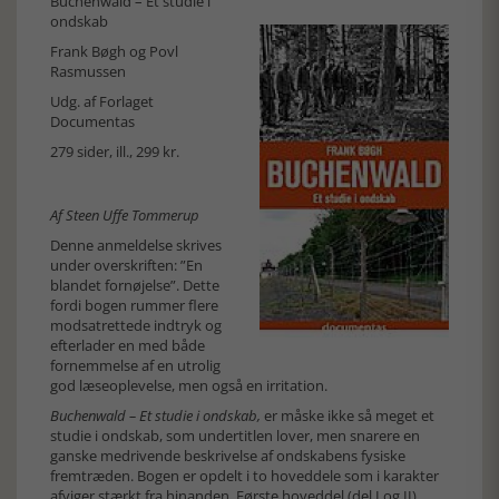
Buchenwald – Et studie i
ondskab
Frank Bøgh og Povl
Rasmussen
Udg. af Forlaget
Documentas
279 sider, ill., 299 kr.
Af Steen Uffe Tommerup
Denne anmeldelse skrives
under overskriften: ”En
blandet fornøjelse”. Dette
fordi bogen rummer flere
modsatrettede indtryk og
efterlader en med både
fornemmelse af en utrolig
god læseoplevelse, men også en irritation.
Buchenwald – Et studie i ondskab,
er måske ikke så meget et
studie i ondskab, som undertitlen lover, men snarere en
ganske medrivende beskrivelse af ondskabens fysiske
fremtræden. Bogen er opdelt i to hoveddele som i karakter
afviger stærkt fra hinanden. Første hoveddel (del I og II)