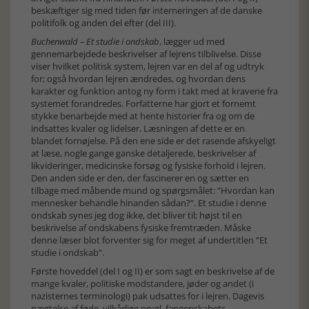
beskæftiger sig med tiden før interneringen af de danske
politifolk og anden del efter (del III).
Buchenwald – Et studie i ondskab
, lægger ud med
gennemarbejdede beskrivelser af lejrens tilblivelse. Disse
viser hvilket politisk system, lejren var en del af og udtryk
for; også hvordan lejren ændredes, og hvordan dens
karakter og funktion antog ny form i takt med at kravene fra
systemet forandredes. Forfatterne har gjort et fornemt
stykke benarbejde med at hente historier fra og om de
indsattes kvaler og lidelser. Læsningen af dette er en
blandet fornøjelse. På den ene side er det rasende afskyeligt
at læse, nogle gange ganske detaljerede, beskrivelser af
likvideringer, medicinske forsøg og fysiske forhold i lejren.
Den anden side er den, der fascinerer en og sætter en
tilbage med måbende mund og spørgsmålet: ”Hvordan kan
mennesker behandle hinanden sådan?”. Et studie i denne
ondskab synes jeg dog ikke, det bliver til; højst til en
beskrivelse af ondskabens fysiske fremtræden. Måske
denne læser blot forventer sig for meget af undertitlen ”Et
studie i ondskab”.
Første hoveddel (del I og II) er som sagt en beskrivelse af de
mange kvaler, politiske modstandere, jøder og andet (i
nazisternes terminologi) pak udsattes for i lejren. Dagevis
nægtelse af føde, vilkårlige prygl, fangenskabets