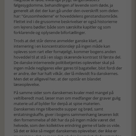
følgesygdomme, behandlingen af levende som døde, ja
generelt alt det der kan gå under den overskrift som delen
har: ”Grusomhederne” er hoveddelens genstandsområde.
Flettet ind i de grusomme beskrivelser er også historierne
om lejrens bødler; både som særskilte kapitler og som
forklarende og oplysende bifortællinger.
Trods at det står denne anmelder ganske klart, at
internering i en koncentrationslejr på ingen måde kan
opleves som rart eller fornøjeligt, kommer bogens anden
hoveddel til at stå i en slags skærende kontrast til første del.
De danske internerede politibetjentes oplevelser skal på
ingen måde negligeres eller gøres til bagateller, blot fordi der
er andre, der har haft vilkår, der lå milevidt fra danskernes.
Men det er alligevel her, at der opstår en blandet
læseoplevelse.
På samme sider som danskernes kvaler med mangel på
veltilberedt mad, læser man om medfanger der graver gulig
materie ud af bylder for derpå at spise materien.
Danskernes ringe tilberedte supper og brød, samt
erstatningskaffe, giver i bogens sammenhæng læseren lidt
den fornemmelse af dét har da på ingen måde været det
helvede, som den kollektive erindring gerne vil lade os vide.
Så det er ikke så meget danskernes oplevelser, der ikke er