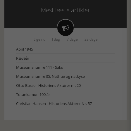
Mest læste artikler

Lige nu
I dag
7 dage
28 dage
April 1945
Ræveår
Museumsnumre 111 - Saks
Museumsnumre 35: Nathue og natkyse
Otto Busse - Historiens Aktører nr. 20
Tutankamon 100 år
Christian Hansen - Historiens Aktører Nr. 57