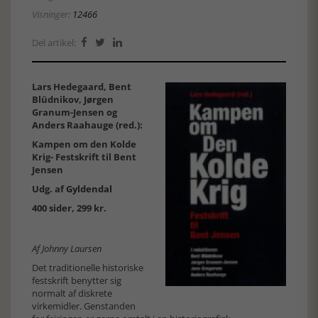
Visninger:
12466
Del artikel:



Lars Hedegaard, Bent
Blüdnikov, Jørgen
Granum-Jensen og
Anders Raahauge (red.):
Kampen om den Kolde
Krig- Festskrift til Bent
Jensen
Udg. af
Gyldendal
400 sider, 299 kr.
Af Johnny Laursen
Det traditionelle historiske
festskrift benytter sig
normalt af diskrete
virkemidler. Genstanden