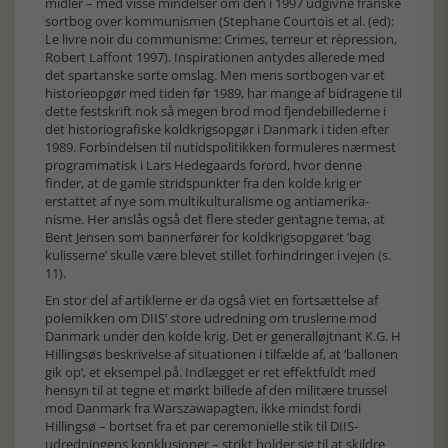
midler – med visse mindelser om den i 1997 udgivne franske
sortbog over kommunismen (Stephane Courtois et al. (ed):
Le livre noir du communisme: Crimes, terreur et rèpression,
Robert Laffont 1997). Inspirationen antydes allerede med
det spartanske sorte omslag. Men mens sortbogen var et
historieopgør med tiden før 1989, har mange af bidragene til
dette festskrift nok så megen brod mod fjendebillederne i
det historiografiske koldkrigsopgør i Danmark i tiden efter
1989. Forbindelsen til nutidspolitikken formuleres nærmest
programmatisk i Lars Hedegaards forord, hvor denne
finder, at de gamle stridspunkter fra den kolde krig er
erstattet af nye som multikulturalisme og antiamerika­
nisme. Her anslås også det flere steder gentagne tema, at
Bent Jensen som bannerfører for koldkrigsopgøret ’bag
kulisserne’ skulle være blevet stillet forhindringer i vejen (s.
11).
En stor del af artiklerne er da også viet en fortsættelse af
polemikken om DIIS’ store udredning om truslerne mod
Danmark under den kolde krig. Det er generalløjtnant K.G. H
Hillingsøs beskrivelse af situationen i tilfælde af, at ’ballonen
gik op’, et eksempel på. Indlægget er ret effektfuldt med
hensyn til at tegne et mørkt billede af den militære trussel
mod Danmark fra Warszawapagten, ikke mindst fordi
Hillingsø – bortset fra et par ceremonielle stik til DIIS-
udredningens konklusioner – strikt holder sig til at skildre