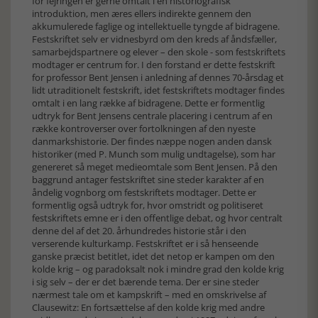
for fejringen er gerne omtalt i en historiografisk
introduktion, men æres ellers indirekte gennem den
akkumulerede faglige og intellektuelle tyngde af bidragene.
Festskriftet selv er vidnesbyrd om den kreds af åndsfæller,
samarbejdspartnere og elever – den skole - som festskriftets
modtager er centrum for. I den forstand er dette festskrift
for professor Bent Jensen i anledning af dennes 70-årsdag et
lidt utraditionelt festskrift, idet festskriftets modtager findes
omtalt i en lang række af bidragene. Dette er formentlig
udtryk for Bent Jensens centrale placering i centrum af en
række kontroverser over fortolkningen af den nyeste
danmarkshistorie. Der findes næppe nogen anden dansk
historiker (med P. Munch som mulig undtagelse), som har
genereret så meget medieomtale som Bent Jensen. På den
baggrund antager festskriftet sine steder karakter af en
åndelig vognborg om festskriftets modtager. Dette er
formentlig også udtryk for, hvor omstridt og politiseret
festskriftets emne er i den offentlige debat, og hvor centralt
denne del af det 20. århundredes historie står i den
verserende kulturkamp. Festskriftet er i så henseende
ganske præcist betitlet, idet det netop er kampen om den
kolde krig – og paradoksalt nok i mindre grad den kolde krig
i sig selv – der er det bærende tema. Der er sine steder
nærmest tale om et kampskrift – med en omskrivelse af
Clausewitz: En fortsættelse af den kolde krig med andre