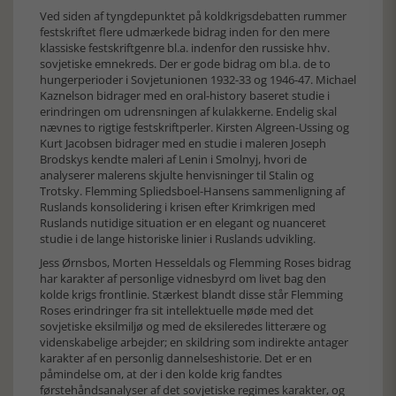
Ved siden af tyngdepunktet på koldkrigsdebatten rummer
festskriftet flere udmærkede bidrag inden for den mere
klassiske festskriftgenre bl.a. indenfor den russiske hhv.
sovjetiske emnekreds. Der er gode bidrag om bl.a. de to
hungerperioder i Sovjetunionen 1932-33 og 1946-47. Michael
Kaznelson bidrager med en oral-history baseret studie i
erindringen om udrensningen af kulakkerne. Endelig skal
nævnes to rigtige festskriftperler. Kirsten Algreen-Ussing og
Kurt Jacobsen bidrager med en studie i maleren Joseph
Brodskys kendte maleri af Lenin i Smolnyj, hvori de
analyserer malerens skjulte henvisninger til Stalin og
Trotsky. Flemming Spliedsboel-Hansens sammenligning af
Ruslands konsolidering i krisen efter Krimkrigen med
Ruslands nutidige situation er en elegant og nuanceret
studie i de lange historiske linier i Ruslands udvikling.
Jess Ørnsbos, Morten Hesseldals og Flemming Roses bidrag
har karakter af personlige vidnesbyrd om livet bag den
kolde krigs frontlinie. Stærkest blandt disse står Flemming
Roses erindringer fra sit intellektuelle møde med det
sovjetiske eksilmiljø og med de eksileredes litterære og
videnskabelige arbejder; en skildring som indirekte antager
karakter af en personlig dannelseshistorie. Det er en
påmindelse om, at der i den kolde krig fandtes
førstehåndsanalyser af det sovjetiske regimes karakter, og