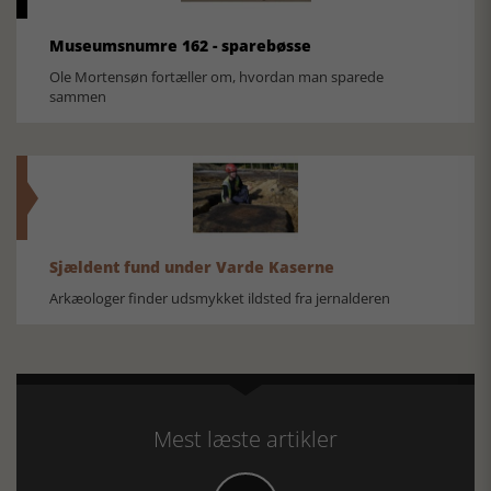
Museumsnumre 162 - sparebøsse
Ole Mortensøn fortæller om, hvordan man sparede
sammen
Sjældent fund under Varde Kaserne
Arkæologer finder udsmykket ildsted fra jernalderen
Mest læste artikler