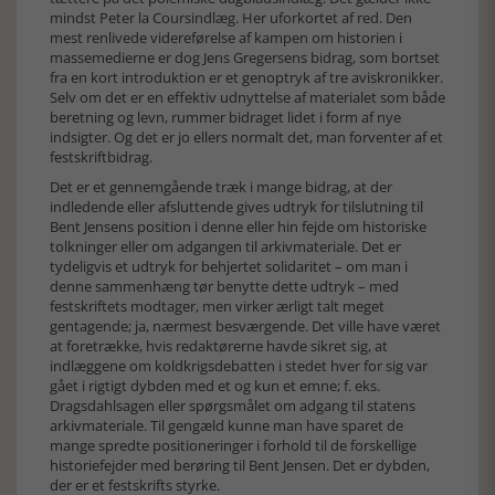
mindst Peter la Coursindlæg. Her uforkortet af red. Den
mest renlivede videreførelse af kampen om historien i
massemedierne er dog Jens Gregersens bidrag, som bortset
fra en kort introduktion er et genop­tryk af tre aviskronikker.
Selv om det er en effektiv udnyttelse af materialet som både
beretning og levn, rummer bidraget lidet i form af nye
indsigter. Og det er jo ellers normalt det, man forventer af et
festskriftbidrag.
Det er et gennemgående træk i mange bidrag, at der
indledende eller afsluttende gives udtryk for tilslutning til
Bent Jensens position i denne eller hin fejde om historiske
tolkninger eller om adgangen til arkivmateriale. Det er
tydeligvis et udtryk for behjertet solidaritet – om man i
denne sammenhæng tør benytte dette udtryk – med
festskriftets modtager, men virker ærligt talt meget
gentagende; ja, nærmest besværgende. Det ville have været
at foretrække, hvis redaktørerne havde sikret sig, at
indlæggene om koldkrigsdebatten i stedet hver for sig var
gået i rigtigt dybden med et og kun et emne; f. eks.
Dragsdahlsagen eller spørgsmålet om adgang til statens
arkivmateriale. Til gengæld kunne man have sparet de
mange spredte positioneringer i forhold til de forskellige
historiefejder med berøring til Bent Jensen. Det er dybden,
der er et festskrifts styrke.