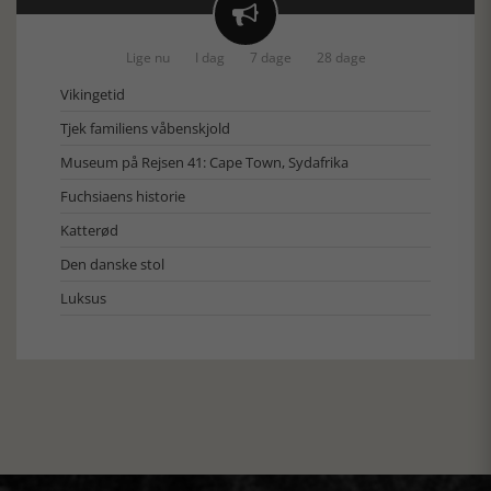

Lige nu
I dag
7 dage
28 dage
Vikingetid
Tjek familiens våbenskjold
Museum på Rejsen 41: Cape Town, Sydafrika
Fuchsiaens historie
Katterød
Den danske stol
Luksus