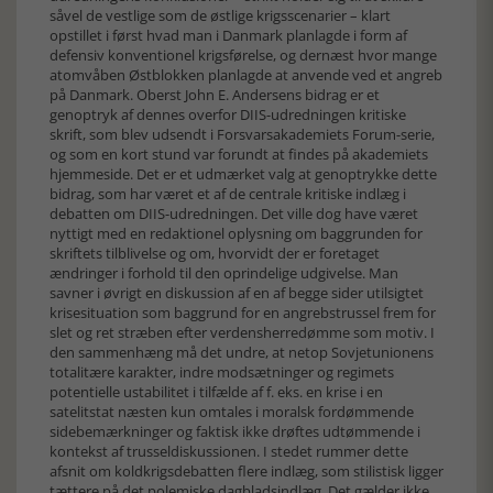
såvel de vestlige som de østlige krigsscenarier – klart
opstillet i først hvad man i Danmark planlagde i form af
defensiv konventionel krigsførelse, og dernæst hvor mange
atomvåben Østblokken planlagde at anvende ved et angreb
på Danmark. Oberst John E. Andersens bidrag er et
genoptryk af dennes overfor DIIS-udredningen kritiske
skrift, som blev udsendt i Forsvars­akademiets Forum-serie,
og som en kort stund var forundt at findes på akademiets
hjemmeside. Det er et udmærket valg at genoptrykke dette
bidrag, som har været et af de centrale kritiske indlæg i
debatten om DIIS-udredningen. Det ville dog have været
nyttigt med en redaktionel oplysning om baggrunden for
skriftets tilblivelse og om, hvorvidt der er foretaget
ændringer i forhold til den oprindelige udgivelse. Man
savner i øvrigt en diskussion af en af begge sider utilsigtet
krisesituation som baggrund for en angrebstrussel frem for
slet og ret stræben efter verdensherredømme som motiv. I
den sammenhæng må det undre, at netop Sovjetunionens
totalitære karakter, indre modsætninger og regimets
potentielle ustabilitet i tilfælde af f. eks. en krise i en
satelitstat næsten kun omtales i moralsk fordømmende
sidebemærkninger og faktisk ikke drøftes udtømmende i
kontekst af trusseldiskussionen. I stedet rummer dette
afsnit om koldkrigsdebatten flere indlæg, som stilistisk ligger
tættere på det polemiske dagbladsindlæg. Det gælder ikke