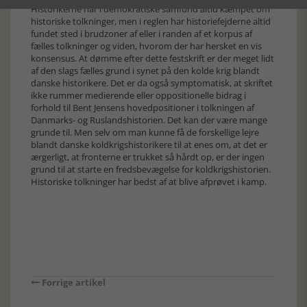
Historikerne har i demokratiske samfund altid kæmpet om
historiske tolkninger, men i reglen har historiefejderne altid
fundet sted i brudzoner af eller i randen af et korpus af
fælles tolkninger og viden, hvorom der har hersket en vis
konsensus. At dømme efter dette festskrift er der meget lidt
af den slags fælles grund i synet på den kolde krig blandt
danske historikere. Det er da også symptomatisk, at skriftet
ikke rummer medierende eller oppositionelle bidrag i
forhold til Bent Jensens hovedpositioner i tolkningen af
Danmarks- og Ruslandshistorien. Det kan der være mange
grunde til. Men selv om man kunne få de forskellige lejre
blandt danske koldkrigshistorikere til at enes om, at det er
ærgerligt, at fronterne er trukket så hårdt op, er der ingen
grund til at starte en fredsbevægelse for koldkrigshistorien.
Historiske tolkninger har bedst af at blive afprøvet i kamp.
Forrige artikel