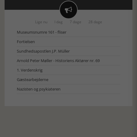

Lige nu
I dag
7 dage
28 dage
Museumsnumre 161 - fliser
Fortielsen
Sundhedsapostlen J.P. Müller
Arnold Peter Møller - Historiens Aktører nr. 69
1. Verdenskrig
Gæstearbejderne
Nazisten og psykiateren