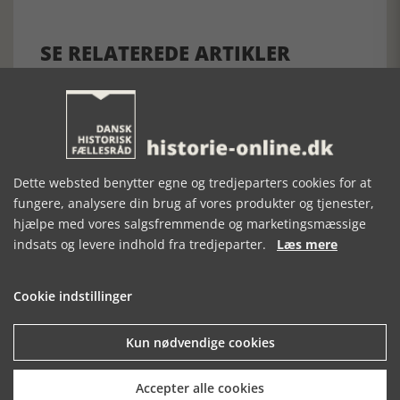
SE RELATEREDE ARTIKLER
TRUSSELSBILLEDET
DEN KOLDE
BOMBETERROR I
KRIG & REGAN
KØBENHAVN
Dette websted benytter egne og tredjeparters cookies for at
VEST
fungere, analysere din brug af vores produkter og tjenester,
hjælpe med vores salgsfremmende og marketingsmæssige
indsats og levere indhold fra tredjeparter.
Læs mere
Cookie indstillinger
Kun nødvendige cookies
Mosefolket
Accepter alle cookies
Den største samling af moselig i verden på Museum