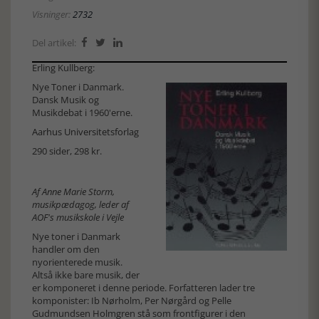
Visninger:
2732
Del artikel:



Erling Kullberg:
Nye Toner i Danmark.
Dansk Musik og
Musikdebat i 1960'erne.
Aarhus Universitetsforlag
290 sider, 298 kr.
Af Anne Marie Storm,
musikpædagog, leder af
AOF's musikskole i Vejle
Nye toner i Danmark
handler om den
nyorienterede musik.
Altså ikke bare musik, der
er komponeret i denne periode. Forfatteren lader tre
komponister: Ib Nørholm, Per Nørgård og Pelle
Gudmundsen Holmgren stå som frontfigurer i den