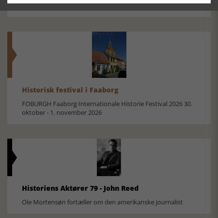
Silkeborg Hovedgården
Historisk festival i Faaborg
FOBURGH Faaborg Internationale Historie Festival 2026 30.
oktober - 1. november 2026
Historiens Aktører 79 - John Reed
Ole Mortensøn fortæller om den amerikanske journalist