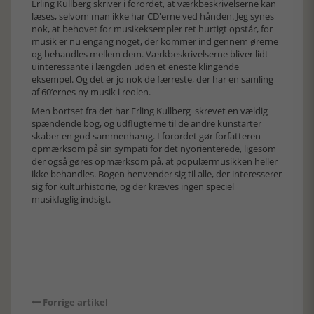
Erling Kullberg skriver i forordet, at værkbeskrivelserne kan
læses, selvom man ikke har CD'erne ved hånden. Jeg synes
nok, at behovet for musikeksempler ret hurtigt opstår, for
musik er nu engang noget, der kommer ind gennem ørerne
og behandles mellem dem. Værkbeskrivelserne bliver lidt
uinteressante i længden uden et eneste klingende
eksempel. Og det er jo nok de færreste, der har en samling
af 60’ernes ny musik i reolen.
Men bortset fra det har Erling Kullberg skrevet en vældig
spændende bog, og udflugterne til de andre kunstarter
skaber en god sammenhæng. I forordet gør forfatteren
opmærksom på sin sympati for det nyorienterede, ligesom
der også gøres opmærksom på, at populærmusikken heller
ikke behandles. Bogen henvender sig til alle, der interesserer
sig for kulturhistorie, og der kræves ingen speciel
musikfaglig indsigt.
Forrige artikel