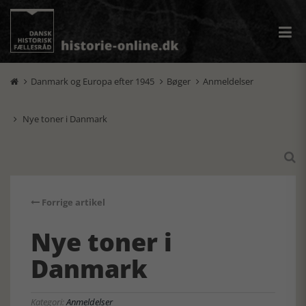
Danmark og Europa efter 1945
Bøger
Anmeldelser



Nye toner i Danmark


Forrige artikel
Nye toner i
Danmark
Kategori:
Anmeldelser