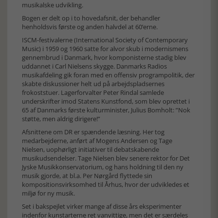
musikalske udvikling.
Bogen er delt op i to hovedafsnit, der behandler
henholdsvis første og anden halvdel at 60’erne.
ISCM-festivalerne (International Society of Contemporary
Music) i 1959 og 1960 satte for alvor skub i modernismens
gennembrud i Danmark, hvor komponisterne stadig blev
uddannet i Carl Nielsens skygge. Danmarks Radios
musikafdeling gik foran med en offensiv programpolitik, der
skabte diskussioner helt ud på arbejdspladsernes
frokoststuer. Lagerforvalter Peter Rindal samlede
underskrifter imod Statens Kunstfond, som blev oprettet i
65 af Danmarks første kulturminister, Julius Bomholt: ”Nok
støtte, men aldrig dirigere!”
Afsnittene om DR er spændende læsning. Her tog
medarbejderne, anført af Mogens Andersen og Tage
Nielsen, uophørligt initiativer til debatskabende
musikudsendelser. Tage Nielsen blev senere rektor for Det
Jyske Musikkonservatorium, og hans holdning til den ny
musik gjorde, at bl.a. Per Nørgård flyttede sin
kompositionsvirksomhed til Århus, hvor der udvikledes et
miljø for ny musik.
Set i bakspejlet virker mange af disse års eksperimenter
indenfor kunstarterne ret vanvittige, men det er særdeles