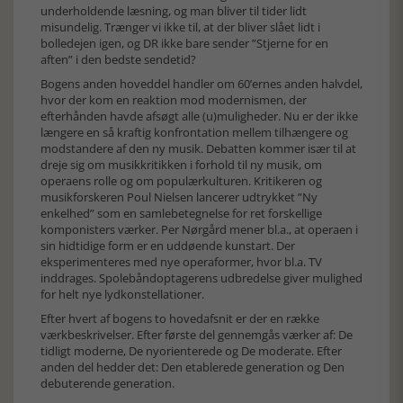
underholdende læsning, og man bliver til tider lidt
misundelig. Trænger vi ikke til, at der bliver slået lidt i
bolledejen igen, og DR ikke bare sender ”Stjerne for en
aften” i den bedste sendetid?
Bogens anden hoveddel handler om 60’ernes anden halvdel,
hvor der kom en reaktion mod modernismen, der
efterhånden havde afsøgt alle (u)muligheder. Nu er der ikke
længere en så kraftig konfrontation mellem tilhængere og
modstandere af den ny musik. Debatten kommer især til at
dreje sig om musikkritikken i forhold til ny musik, om
operaens rolle og om populærkulturen. Kritikeren og
musikforskeren Poul Nielsen lancerer udtrykket ”Ny
enkelhed” som en samlebetegnelse for ret forskellige
komponisters værker. Per Nørgård mener bl.a., at operaen i
sin hidtidige form er en uddøende kunstart. Der
eksperimenteres med nye operaformer, hvor bl.a. TV
inddrages. Spolebåndoptagerens udbredelse giver mulighed
for helt nye lydkonstellationer.
Efter hvert af bogens to hovedafsnit er der en række
værkbeskrivelser. Efter første del gennemgås værker af: De
tidligt moderne, De nyorienterede og De moderate. Efter
anden del hedder det: Den etablerede generation og Den
debuterende generation.