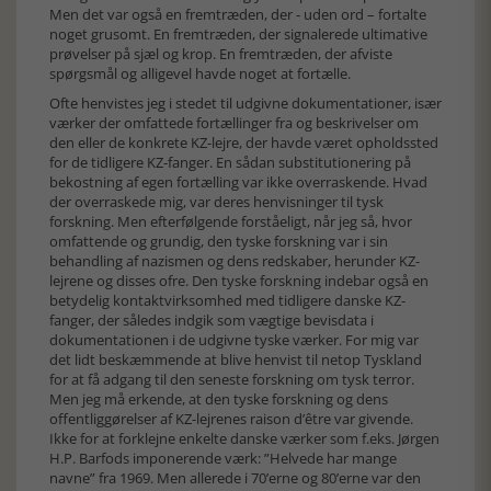
Men det var også en fremtræden, der - uden ord – fortalte
noget grusomt. En fremtræden, der signalerede ultimative
prøvelser på sjæl og krop. En fremtræden, der afviste
spørgsmål og alligevel havde noget at fortælle.
Ofte henvistes jeg i stedet til udgivne dokumentationer, især
værker der omfattede fortællinger fra og beskrivelser om
den eller de konkrete KZ-lejre, der havde været opholdssted
for de tidligere KZ-fanger. En sådan substitutionering på
bekostning af egen fortælling var ikke overraskende. Hvad
der overraskede mig, var deres henvisninger til tysk
forskning. Men efterfølgende forståeligt, når jeg så, hvor
omfattende og grundig, den tyske forskning var i sin
behandling af nazismen og dens redskaber, herunder KZ-
lejrene og disses ofre. Den tyske forskning indebar også en
betydelig kontaktvirksomhed med tidligere danske KZ-
fanger, der således indgik som vægtige bevisdata i
dokumentationen i de udgivne tyske værker. For mig var
det lidt beskæmmende at blive henvist til netop Tyskland
for at få adgang til den seneste forskning om tysk terror.
Men jeg må erkende, at den tyske forskning og dens
offentliggørelser af KZ-lejrenes raison d’être var givende.
Ikke for at forklejne enkelte danske værker som f.eks. Jørgen
H.P. Barfods imponerende værk: ”Helvede har mange
navne” fra 1969. Men allerede i 70’erne og 80’erne var den