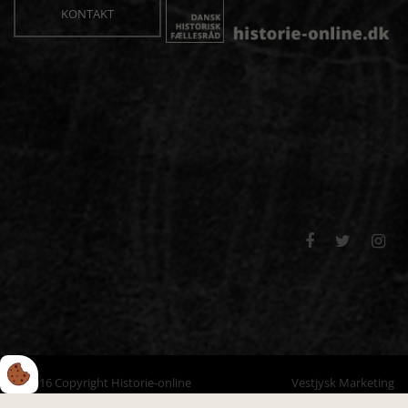
KONTAKT



© 2016 Copyright Historie-online
Vestjysk Marketing