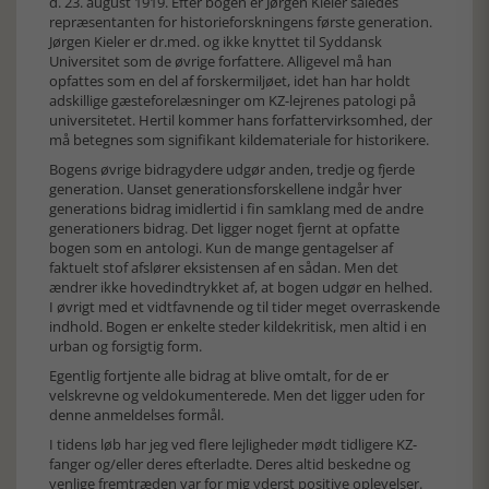
d. 23. august 1919. Efter bogen er Jørgen Kieler således
repræsentanten for historieforskningens første generation.
Jørgen Kieler er dr.med. og ikke knyttet til Syddansk
Universitet som de øvrige forfattere. Alligevel må han
opfattes som en del af forskermiljøet, idet han har holdt
adskillige gæsteforelæsninger om KZ-lejrenes patologi på
universitetet. Hertil kommer hans forfattervirksomhed, der
må betegnes som signifikant kildemateriale for historikere.
Bogens øvrige bidragydere udgør anden, tredje og fjerde
generation. Uanset generationsforskellene indgår hver
generations bidrag imidlertid i fin samklang med de andre
generationers bidrag. Det ligger noget fjernt at opfatte
bogen som en antologi. Kun de mange gentagelser af
faktuelt stof afslører eksistensen af en sådan. Men det
ændrer ikke hovedindtrykket af, at bogen udgør en helhed.
I øvrigt med et vidtfavnende og til tider meget overraskende
indhold. Bogen er enkelte steder kildekritisk, men altid i en
urban og forsigtig form.
Egentlig fortjente alle bidrag at blive omtalt, for de er
velskrevne og veldokumenterede. Men det ligger uden for
denne anmeldelses formål.
I tidens løb har jeg ved flere lejligheder mødt tidligere KZ-
fanger og/eller deres efterladte. Deres altid beskedne og
venlige fremtræden var for mig yderst positive oplevelser.