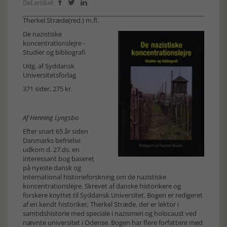
Del artikel:



Therkel Stræde(red.) m.fl.
De nazistiske
koncentrationslejre -
Studier og bibliografi
Udg. af Syddansk
Universitetsforlag
371 sider, 275 kr.
Af Henning Lyngsbo
Efter snart 65 år siden
Danmarks befrielse
udkom d. 27.ds. en
interessant bog baseret
på nyeste dansk og
international historieforskning om de nazistiske
koncentrationslejre. Skrevet af danske historikere og
forskere knyttet til Syddansk Universitet. Bogen er redigeret
af en kendt historiker, Therkel Stræde, der er lektor i
samtidshistorie med speciale i nazismen og holocaust ved
nævnte universitet i Odense. Bogen har flere forfattere med