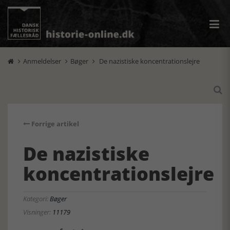
Anmeldelser
Bøger
De nazistiske koncentrationslejre




Forrige artikel
De nazistiske
koncentrationslejre
Kategori:
Bøger
Visninger:
11179