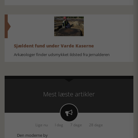
Sjældent fund under Varde Kaserne
Arkæologer finder udsmykket ildsted fra jernalderen
Mest læste artikler

Lige nu
I dag
7 dage
28 dage
Den moderne by