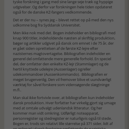
tyske forskning i gang med sine lange seje træk og hyppige
udgivelser. Og derfor var forskningen hele tiden opdateret
også for de danske KZ-fangers vedkommende.
Det er der nu – synes jeg – blevet rettet op på med den nys
udkomne bog fra Syddansk Universitet.
Men ikke nok med det. Bogen indeholder en bibliografi med
knap 900 titler, indeholdende næsten al skriftlig produktion,
bøger og artikler udgivet på dansk om emnet i de 75 år, der
er gået siden oprettelsen af de første KZ-lejre efter
nazisternes magtovertagelse. Bibliografien indeholder en
generel del omfattende mere generelle forhold. En speciel
del, der omfatter den enkelte KZ-lejr (Stammlager) og de
hertil knyttede udelejre (Aussenlager) og/eller
udekommandoer (Aussenkommando). Bibliografien er
meget brugervenlig. Den vil fremover blive et uundværligt
værktøj for såvel forskere som vidensøgende slægtninge
m.fl..
Man skal ikke fortvivle over, at bibliografien kun indeholder
dansk produktion. Hver forfatter har virkelig gjort sig umage
med at omtale udvalgt udenlandsk litteratur. Og her
kommer man vidt omkring. Udførligt noteapparat,
personregister og stedregister er naturligvis også til stede.
Bogen er, trods sin relativt lille størrelse på 371 sider, lidt af
en milepæl i dansk forskning omfattende de nazistiske