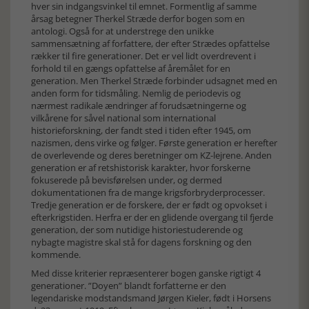
hver sin indgangsvinkel til emnet. Formentlig af samme
årsag betegner Therkel Stræde derfor bogen som en
antologi. Også for at understrege den unikke
sammensætning af forfattere, der efter Strædes opfattelse
rækker til fire generationer. Det er vel lidt overdrevent i
forhold til en gængs opfattelse af åremålet for en
generation. Men Therkel Stræde forbinder udsagnet med en
anden form for tidsmåling. Nemlig de periodevis og
nærmest radikale ændringer af forudsætningerne og
vilkårene for såvel national som international
historieforskning, der fandt sted i tiden efter 1945, om
nazismen, dens virke og følger. Første generation er herefter
de overlevende og deres beretninger om KZ-lejrene. Anden
generation er af retshistorisk karakter, hvor forskerne
fokuserede på bevisførelsen under, og dermed
dokumentationen fra de mange krigsforbryderprocesser.
Tredje generation er de forskere, der er født og opvokset i
efterkrigstiden. Herfra er der en glidende overgang til fjerde
generation, der som nutidige historiestuderende og
nybagte magistre skal stå for dagens forskning og den
kommende.
Med disse kriterier repræsenterer bogen ganske rigtigt 4
generationer. ”Doyen” blandt forfatterne er den
legendariske modstandsmand Jørgen Kieler, født i Horsens