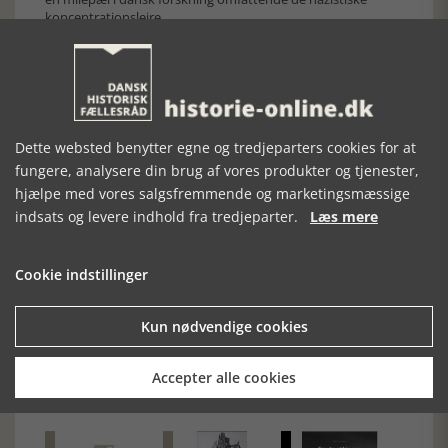
koncentrationslejre.
Kære forfattere! Bliv endelig ved! Der hvirvler uendeligt
mange ubesvarede spørgsmål rundt i vinden. Flere og flere
offentlige og private arkiver er og vil blive åbnede.
Mængden af kildematerialer vil blive øget i betydeligt
omfang fremover. Der må derfor forventes og kræves
yderligere forskning. Det skylder vi de mange ofre for KZ-
Dette websted benytter egne og tredjeparters cookies for at
lejrenes terror. Såvel de døde som de overlevende. Det
fungere, analysere din brug af vores produkter og tjenester,
skylder vi os selv og vore efterkommere.
hjælpe med vores salgsfremmende og marketingsmæssige
indsats og levere indhold fra tredjeparter.
Læs mere
Cookie indstillinger
Forrige artikel
Kun nødvendige cookies
Accepter alle cookies
SE RELATEREDE ARTIKLER