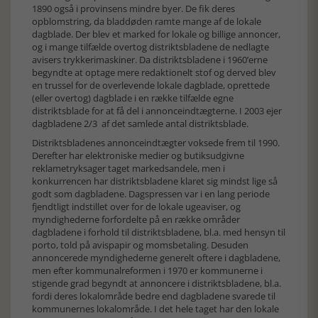
1890 også i provinsens mindre byer. De fik deres
opblomstring, da bladdøden ramte mange af de lokale
dagblade. Der blev et marked for lokale og billige annoncer,
og i mange tilfælde overtog distriktsbladene de nedlagte
avisers trykkerimaskiner. Da distriktsbladene i 1960’erne
begyndte at optage mere redaktionelt stof og derved blev
en trussel for de overlevende lokale dagblade, oprettede
(eller overtog) dagblade i en række tilfælde egne
distriktsblade for at få del i annonceindtægterne. I 2003 ejer
dagbladene 2/3 af det samlede antal distriktsblade.
Distriktsbladenes annonceindtægter voksede frem til 1990.
Derefter har elektroniske medier og butiksudgivne
reklametryksager taget markedsandele, men i
konkurrencen har distriktsbladene klaret sig mindst lige så
godt som dagbladene. Dagspressen var i en lang periode
fjendtligt indstillet over for de lokale ugeaviser, og
myndighederne forfordelte på en række områder
dagbladene i for­hold til distriktsbladene, bl.a. med hensyn til
porto, told på avispapir og momsbetaling. Desuden
annoncerede myndighederne generelt oftere i dagbladene,
men efter kommunalreformen i 1970 er kom­muner­ne i
stigende grad begyndt at annoncere i distrikts­bladene, bl.a.
fordi deres lokalområde be­dre end dagbladene svarede til
kommunernes lokalområde. I det hele taget har den lokale