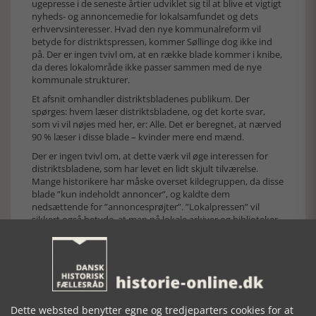
uge­presse i de seneste årtier udviklet sig til at blive et vigtigt
nyheds- og annoncemedie for lokal­sam­fundet og dets
erhvervsinteresser. Hvad den nye kommunalreform vil
betyde for distriktspressen, kommer Søllinge dog ikke ind
på. Der er ingen tvivl om, at en række blade kommer i knibe,
da deres lokalområde ikke passer sammen med de nye
kommunale strukturer.
Et afsnit omhandler distriktsbladenes publikum. Der
spørges: hvem læser distriktsbladene, og det korte svar,
som vi vil nøjes med her, er: Alle. Det er beregnet, at nærved
90 % læser i disse blade – kvinder mere end mænd.
Der er ingen tvivl om, at dette værk vil øge interessen for
distriktsbladene, som har levet en lidt skjult tilværelse.
Mange historikere har måske overset kildegruppen, da disse
blade ”kun indeholdt annoncer”, og kaldte dem
nedsættende for ”annoncesprøjter”. ”Lokalpressen” vil
sikkert også betyde, at man på lokale arkiver og biblioteker
blive bedre til at sikre sig komplette samlinger af bladene i
tide. Af Jette D. Søllinges registrering kan man konstatere, at
der er årgange, der er ”uopdrivelige” (f.eks. Budstikken
Vojens 1935-73, 1975-76, Aulum Tidende 1945-64, Sunds og
Omegns Avis 1964-77). Her havde det også sin betydning, at
Det kgl. Bibliotek i perioden 1948-72 ikke tog imod
lokalblade. Den største samling findes ubetinget på Statens
Dette websted benytter egne og tredjeparters cookies for at