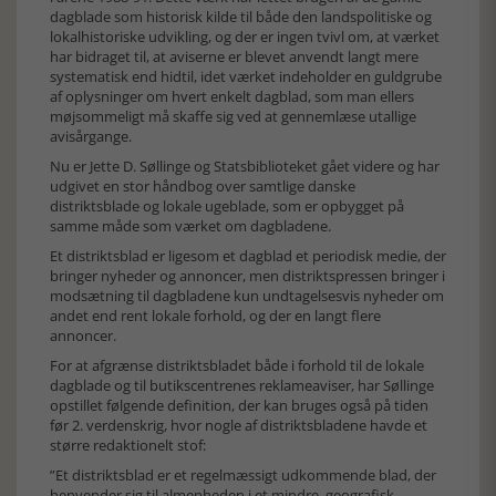
dag­blade som historisk kilde til både den landspolitiske og
lokalhistoriske udvikling, og der er in­gen tvivl om, at værket
har bidraget til, at aviserne er blevet anvendt langt mere
systematisk end hidtil, idet værket indeholder en guldgrube
af oplysninger om hvert enkelt dagblad, som man ellers
møj­sommeligt må skaffe sig ved at gennemlæse utallige
avisårgange.
Nu er Jette D. Søllinge og Statsbiblioteket gået videre og har
udgivet en stor håndbog over samtlige danske
distriktsblade og lokale ugeblade, som er opbygget på
samme måde som værket om dagbladene.
Et distriktsblad er ligesom et dagblad et periodisk medie, der
bringer nyheder og annoncer, men distriktspressen bringer i
modsætning til dagbladene kun undtagelsesvis nyheder om
andet end rent lokale forhold, og der en langt flere
annoncer.
For at afgrænse distriktsbladet både i forhold til de lokale
dagblade og til butikscentrenes reklame­aviser, har Søllinge
opstillet følgende definition, der kan bruges også på tiden
før 2. verdenskrig, hvor nogle af distriktsbladene havde et
større redaktionelt stof:
”Et distriktsblad er et regelmæssigt udkommende blad, der
henvender sig til almenheden i et min­dre, geografisk