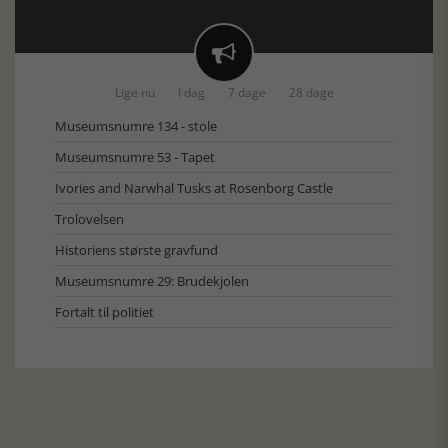

Lige nu
I dag
7 dage
28 dage
Museumsnumre 134 - stole
Museumsnumre 53 - Tapet
Ivories and Narwhal Tusks at Rosenborg Castle
Trolovelsen
Historiens største gravfund
Museumsnumre 29: Brudekjolen
Fortalt til politiet