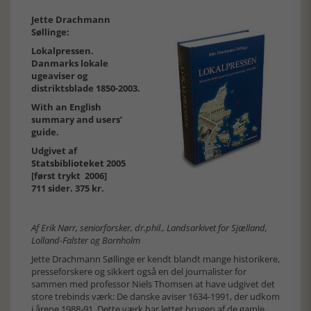
Jette Drachmann
Søllinge:
Lokalpressen.
Danmarks lokale
ugeaviser og
distriktsblade 1850-2003.
With an English
summary and users’
guide.
Udgivet af
Statsbiblioteket
2005
[først trykt 2006]
711 sider. 375 kr.
Af Erik Nørr, seniorforsker, dr.phil., Landsarkivet for Sjælland,
Lolland-Falster og Bornholm
Jette Drachmann Søllinge er kendt blandt mange historikere,
presseforskere og sikkert også en del journalister for
sammen med professor Niels Thomsen at have udgivet det
store trebinds værk: De danske aviser 1634-1991, der udkom
i årene 1988-91. Dette værk har lettet brugen af de gamle