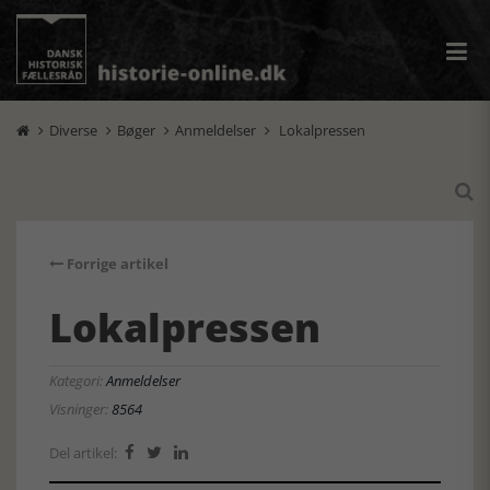
Diverse
Bøger
Anmeldelser
Lokalpressen





Forrige artikel
Lokalpressen
Kategori:
Anmeldelser
Visninger:
8564
Del artikel:


