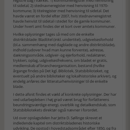
registre bag i vær­ket: 1) kommuneregister med henvisning
til sidetal; 2) stednavneregister med henvisning til 1970-
kommune; 3) titelregister med henvisning til sidetal. Det
havde været en fordel efter 2007, hvis stednavneregistret
havde henvist til sidetal i stedet for de gamle kommuner.
Under hvert amt findes der et kort over amtets kommuner.
Hvilke oplysninger tages så med om de enkelte
distriktsblade: Bladtitel (inkl. undertitel), udgi­vel­ses­forhold
(bl.a. sammenhæng med dagblade og andre distriktsblade),
indhold (udover hvad man kunne forvente), adresse,
dækningsområde, udgiver- og ejerforhold, redaktører,
trykkeri, oplag, udgivelsesfrekvens, om bladet er gratis,
medlemskab af brancheorganisation, bestand (hvilke
årgange findes på Det kgl. Bibliotek, Statsbiblioteket, og
eventuelt på andre biblioteker og lokalhistoriske arkiver), og
endelig anføres der litteraturhenvisninger til de enkelte
blade.
I dette afsnit findes et væld af konkrete oplysninger. Der har
ved udarbejdelsen i høj grad været brug for forfatterens
beundringsværdige energi, overblik og detailkendskab, som
Statsbibliotekets direktør også nævner i forordet.
Ud over opslagsdelen har Jette D. Søllinge skrevet et
indledende kapitel om distriktsbladenes hi­sto­riske
udvikling. De opstod i hovedstadsområdet efter 1850, og fra