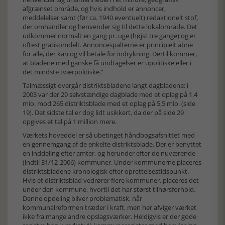
afgrænset område, og hvis indhold er annoncer,
meddelelser samt (før ca. 1940 even­tuelt) redaktionelt stof,
der omhandler og henvender sig til dette lokalområde. Det
udkommer normalt en gang pr. uge (højst tre gange) og er
oftest gratisomdelt. Annoncespalterne er principielt åbne
for alle, der kan og vil betale for indrykning. Dertil kommer,
at bladene med ganske få und­ta­gel­ser er upolitiske eller i
det mindste tværpolitiske.”
Talmæssigt overgår distriktsbladene langt dagbladene: i
2003 var der 29 selvstændige dagblade med et oplag på 1,4
mio. mod 265 distriktsblade med et oplag på 5,5 mio. (side
19). Det sidste tal er dog lidt usikkert, da der på side 29
opgives et tal på 1 million mere.
Værkets hoveddel er så ubetinget håndbogsafsnittet med
en gennemgang af de enkelte di­strikts­bla­de. Der er benyttet
en inddeling efter amter, og herunder efter de nuværende
(indtil 31/12-2006) kom­muner. Under kommunerne placeres
distriktsbladene kronologisk efter oprettelsestidspunkt.
Hvis et distriktsblad vedrører flere kommuner, placeres det
under den kommune, hvortil det har størst tilhørsforhold.
Denne opdeling bliver problematisk, når
kommunalreformen træder i kraft, men her afviger værket
ikke fra mange andre opslagsværker. Heldigvis er der gode