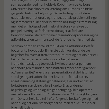
Sten Engelstoft og Henrik Gutzon, begge med baggrund
som geografer ved henholdsvis København og Aalborg
Universitet, har skrevet en lærebog om Europas politiske
geografi i historisk belysning. Det er tydeligvis nutidens
nationale, overnationale og transnationale problemstillinger
og sammenstød, der er drivkræften bag bogens fremstilling,
men det er i høj grad ved hjælp af historisk analyse og
perspektivering, at forfatterne forsøger at forklare
forandringerne i de territoriale organisationsprocesser og de
udfordringer og sammenstød, de fører og har ført med sig.
Ser man bort den korte introduktion og afslutning består
bogen af to hoveddele. En første del, hvor det er de tre
begreber fra overskriften, territorium, stat og nation, der er i
fokus. Hensigten er at introducere begreberne
indholdsmæssigt og teoretisk, hvilket bl.a. sker gennem
behandlingen af under- eller støttebegreber som ”grænser”,
og ”suverænitet” eller via en præsentation af de historiske
statslige organisationsformer knyttet til feudalstaten,
absolutismen og statens globalisering. Her undrer det, at
forfatterne, når de nu ellers i kapitel 3 laver denne
begrebslige og kronologiske gennemgang, ikke opererer
med et særskilt afsnit om ”nationalstaten”. Undskyldningen
er måske, at hele kapitel 4 efterfølgende beskæftiger sig med
nation- og nationalismebegreberne, men strukturen virker
ikke helt logisk.