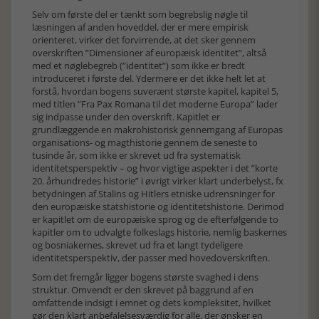
Selv om første del er tænkt som begrebslig nøgle til
læsningen af anden hoveddel, der er mere empirisk
orienteret, virker det forvirrende, at det sker gennem
overskriften ”Dimensioner af europæisk identitet”, altså
med et nøglebegreb (”identitet”) som ikke er bredt
introduceret i første del. Ydermere er det ikke helt let at
forstå, hvordan bogens suverænt største kapitel, kapitel 5,
med titlen ”Fra Pax Romana til det moderne Europa” lader
sig indpasse under den overskrift. Kapitlet er
grundlæggende en makrohistorisk gennemgang af Europas
organisations- og magthistorie gennem de seneste to
tusinde år, som ikke er skrevet ud fra systematisk
identitetsperspektiv – og hvor vigtige aspekter i det ”korte
20. århundredes historie” i øvrigt virker klart underbelyst, fx
betydningen af Stalins og Hitlers etniske udrensninger for
den europæiske statshistorie og identitetshistorie. Derimod
er kapitlet om de europæiske sprog og de efterfølgende to
kapitler om to udvalgte folkeslags historie, nemlig baskernes
og bosniakernes, skrevet ud fra et langt tydeligere
identitetsperspektiv, der passer med hovedoverskriften.
Som det fremgår ligger bogens største svaghed i dens
struktur. Omvendt er den skrevet på baggrund af en
omfattende indsigt i emnet og dets kompleksitet, hvilket
gør den klart anbefalelsesværdig for alle, der ønsker en