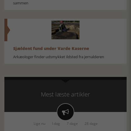
sammen
Sjældent fund under Varde Kaserne
Arkæologer finder udsmykket ildsted fra jernalderen
Mest læste artikler

Lige nu
I dag
7 dage
28 dage