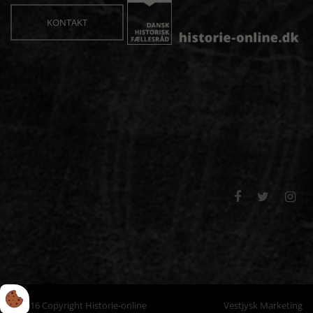
KONTAKT



© 2016 Copyright Historie-online
Vestjysk Marketing