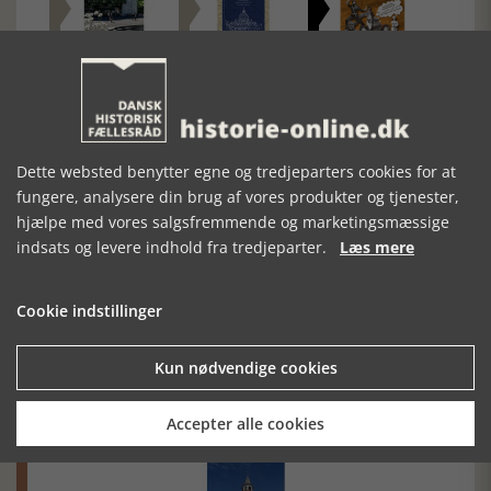
EN VERDEN AF
SOLISTERNE
45 MYTER OG
VIDEN
HALVE
SANDHEDER FRA
VERDENSHISTORIEN
- BIND I
Dette websted benytter egne og tredjeparters cookies for at
fungere, analysere din brug af vores produkter og tjenester,
hjælpe med vores salgsfremmende og marketingsmæssige
indsats og levere indhold fra tredjeparter.
Læs mere
Cookie indstillinger
Mosefolket
Kun nødvendige cookies
Den største samling af moselig i verden på Museum
Silkeborg Hovedgården
Accepter alle cookies