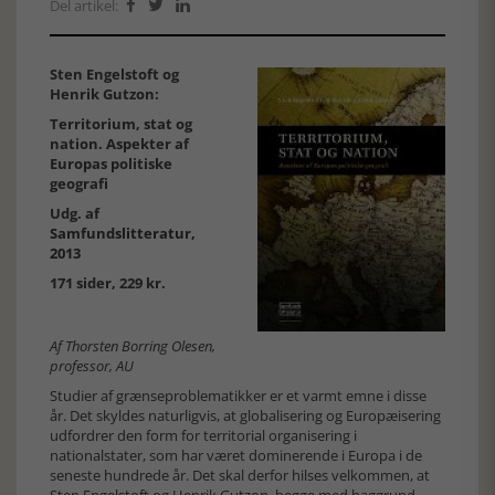
Del artikel:



Sten Engelstoft og
Henrik Gutzon:
Territorium, stat og
nation. Aspekter af
Europas politiske
geografi
Udg. af
Samfundslitteratur,
2013
171 sider, 229 kr.
Af Thorsten Borring Olesen,
professor, AU
Studier af grænseproblematikker er et varmt emne i disse
år. Det skyldes naturligvis, at globalisering og Europæisering
udfordrer den form for territorial organisering i
nationalstater, som har været dominerende i Europa i de
seneste hundrede år. Det skal derfor hilses velkommen, at