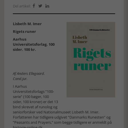
Del artikel:



Lisbeth M. Imer
Rigets runer
Aarhus
Universitetsforlag. 100
sider. 100 kr.
Af Anders Ellegaard.
Cand.jur.
I Aarhus
Universitetsforlags ”100-
serie” (100 bøger, 100
sider, 100 kroner) er det 13
bind skrevet af runolog og
seniorforsker ved Nationalmuseet Lisbeth M. Imer.
Forfatteren har tidligere udgivet ”Danmarks Runesten” og
”Peasants and Prayers,” som begge tidligere er anmeldt på
historie-online.dk.