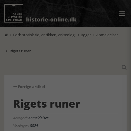
Forhistorisk tid, antikken, arkæologi
Bøger
Anmeldelser



Rigets runer


Forrige artikel
Rigets runer
Kategori:
Anmeldelser
Visninger:
8024