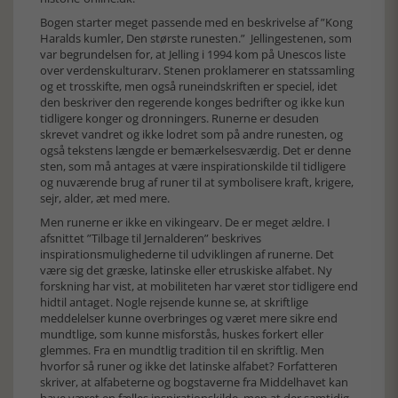
Bogen starter meget passende med en beskrivelse af ”Kong
Haralds kumler, Den største runesten.” Jellingestenen, som
var begrundelsen for, at Jelling i 1994 kom på Unescos liste
over verdenskulturarv. Stenen proklamerer en statssamling
og et trosskifte, men også runeindskriften er speciel, idet
den beskriver den regerende konges bedrifter og ikke kun
tidligere konger og dronningers. Runerne er desuden
skrevet vandret og ikke lodret som på andre runesten, og
også tekstens længde er bemærkelsesværdig. Det er denne
sten, som må antages at være inspirationskilde til tidligere
og nuværende brug af runer til at symbolisere kraft, krigere,
sejr, alder, æt med mere.
Men runerne er ikke en vikingearv. De er meget ældre. I
afsnittet ”Tilbage til Jernalderen” beskrives
inspirationsmulighederne til udviklingen af runerne. Det
være sig det græske, latinske eller etruskiske alfabet. Ny
forskning har vist, at mobiliteten har været stor tidligere end
hidtil antaget. Nogle rejsende kunne se, at skriftlige
meddelelser kunne overbringes og været mere sikre end
mundtlige, som kunne misforstås, huskes forkert eller
glemmes. Fra en mundtlig tradition til en skriftlig. Men
hvorfor så runer og ikke det latinske alfabet? Forfatteren
skriver, at alfabeterne og bogstaverne fra Middelhavet kan