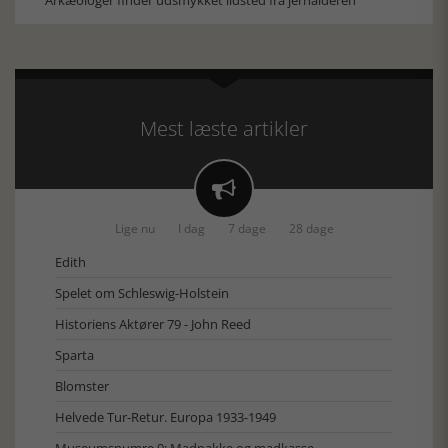
Arkæologer finder udsmykket ildsted fra jernalderen
Mest læste artikler

Lige nu
I dag
7 dage
28 dage
Edith
Spelet om Schleswig-Holstein
Historiens Aktører 79 - John Reed
Sparta
Blomster
Helvede Tur-Retur. Europa 1933-1949