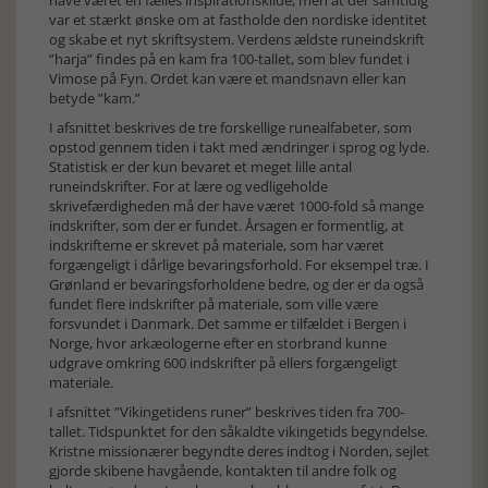
have været en fælles inspirationskilde, men at der samtidig
var et stærkt ønske om at fastholde den nordiske identitet
og skabe et nyt skriftsystem. Verdens ældste runeindskrift
”harja” findes på en kam fra 100-tallet, som blev fundet i
Vimose på Fyn. Ordet kan være et mandsnavn eller kan
betyde ”kam.”
I afsnittet beskrives de tre forskellige runealfabeter, som
opstod gennem tiden i takt med ændringer i sprog og lyde.
Statistisk er der kun bevaret et meget lille antal
runeindskrifter. For at lære og vedligeholde
skrivefærdigheden må der have været 1000-fold så mange
indskrifter, som der er fundet. Årsagen er formentlig, at
indskrifterne er skrevet på materiale, som har været
forgængeligt i dårlige bevaringsforhold. For eksempel træ. I
Grønland er bevaringsforholdene bedre, og der er da også
fundet flere indskrifter på materiale, som ville være
forsvundet i Danmark. Det samme er tilfældet i Bergen i
Norge, hvor arkæologerne efter en storbrand kunne
udgrave omkring 600 indskrifter på ellers forgængeligt
materiale.
I afsnittet ”Vikingetidens runer” beskrives tiden fra 700-
tallet. Tidspunktet for den såkaldte vikingetids begyndelse.
Kristne missionærer begyndte deres indtog i Norden, sejlet
gjorde skibene havgående, kontakten til andre folk og