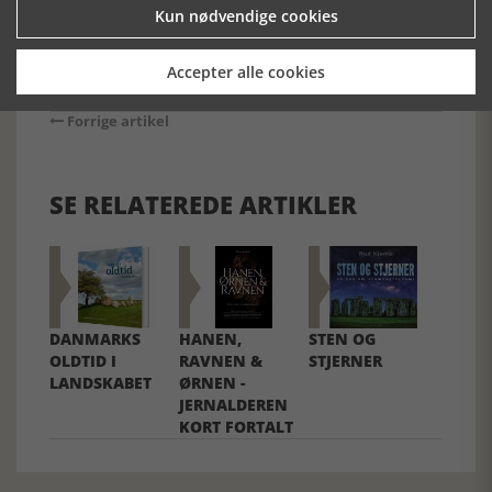
Kun nødvendige cookies
Accepter alle cookies
Forrige artikel
SE RELATEREDE ARTIKLER
DANMARKS
HANEN,
STEN OG
OLDTID I
RAVNEN &
STJERNER
LANDSKABET
ØRNEN -
JERNALDEREN
KORT FORTALT