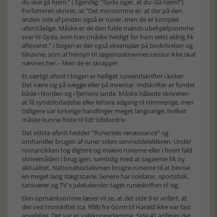
du skal gå hjem.” ( Egentlig: ”Gyda siger, at du: Gå hjem!”).
Forfatteren skriver, at ”Det morsomme er, at der på den
anden side af pinden også er runer, men de er komplet
uforståelige. Måske er de den fulde mands ubehjælpsomme
svar til Gyda, som han (måske heldigt for ham selv) aldrig fik
afleveret.” I bogen er der også eksempler på beskrivelser og
tilnavne, som af hensyn til søgemaskinernes censur ikke skal
nævnes her. - Men de er skrappe!
Et særligt afsnit i bogen er helliget runeindskrifter i kirker.
Det være sig på vægge eller på inventar. Indskrifter er fundet
både i Norden og i fjernere lande. Måske håbede skriveren
at få syndsforladelse eller lettere adgang til Himmerige, men
tidligere var kirkelige handlinger meget langvarige, hvilket
måske kunne friste til lidt tidsfordriv.
Det sidste afsnit hedder ”Runernes renæssance” og
omhandler brugen af runer siden senmiddelalderen. Under
romantikken tog digtere og malere runerne eller i hvert fald
skrivemåden i brug igen, samtidig med at sagaerne fik ny
aktualitet. Nationalsocialismen brugte runerne til at bevise
en meget lang slægtstavle. Senere har soldater, sportsfolk,
tatovører og TV´s julekalender taget runeskriften til sig.
Den opmærksomme læser vil se, at det side 9 er anført, at
der ved tronskiftet (ca. 958) fra Gorm til Harald ikke var fast
arvefølge. Det var et valgkongedømme. Side 41 anføres det,