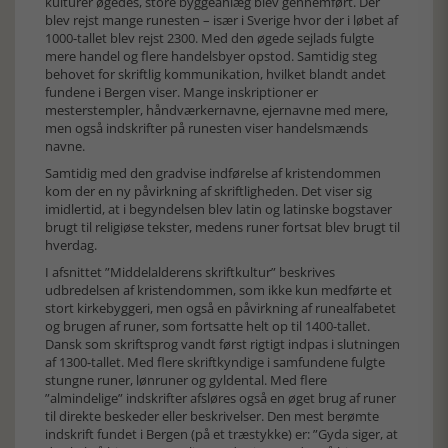
kulturer øgedes, store byggeanlæg blev gennemført. Der
blev rejst mange runesten – især i Sverige hvor der i løbet af
1000-tallet blev rejst 2300. Med den øgede sejlads fulgte
mere handel og flere handelsbyer opstod. Samtidig steg
behovet for skriftlig kommunikation, hvilket blandt andet
fundene i Bergen viser. Mange inskriptioner er
mesterstempler, håndværkernavne, ejernavne med mere,
men også indskrifter på runesten viser handelsmænds
navne.
Samtidig med den gradvise indførelse af kristendommen
kom der en ny påvirkning af skriftligheden. Det viser sig
imidlertid, at i begyndelsen blev latin og latinske bogstaver
brugt til religiøse tekster, medens runer fortsat blev brugt til
hverdag.
I afsnittet ”Middelalderens skriftkultur” beskrives
udbredelsen af kristendommen, som ikke kun medførte et
stort kirkebyggeri, men også en påvirkning af runealfabetet
og brugen af runer, som fortsatte helt op til 1400-tallet.
Dansk som skriftsprog vandt først rigtigt indpas i slutningen
af 1300-tallet. Med flere skriftkyndige i samfundene fulgte
stungne runer, lønruner og gyldental. Med flere
”almindelige” indskrifter afsløres også en øget brug af runer
til direkte beskeder eller beskrivelser. Den mest berømte
indskrift fundet i Bergen (på et træstykke) er: ”Gyda siger, at