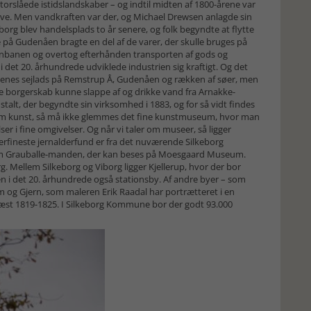
torslåede istidslandskaber – og indtil midten af 1800-årene var
skove. Men vandkraften var der, og Michael Drewsen anlagde sin
eborg blev handelsplads to år senere, og folk begyndte at flytte
 på Gudenåen bragte en del af de varer, der skulle bruges på
rnbanen og overtog efterhånden transporten af gods og
i det 20. århundrede udviklede industrien sig kraftigt. Og det
nes sejlads på Remstrup Å, Gudenåen og rækken af søer, men
re borgerskab kunne slappe af og drikke vand fra Arnakke-
talt, der begyndte sin virksomhed i 1883, og for så vidt findes
r om kunst, så må ikke glemmes det fine kunstmuseum, hvor man
r i fine omgivelser. Og når vi taler om museer, så ligger
rfineste jernalderfund er fra det nuværende Silkeborg
m Grauballe-manden, der kan beses på Moesgaard Museum.
 Mellem Silkeborg og Viborg ligger Kjellerup, hvor der bor
n i det 20. århundrede også stationsby. Af andre byer – som
 og Gjern, som maleren Erik Raadal har portrætteret i en
r præst 1819-1825. I Silkeborg Kommune bor der godt 93.000