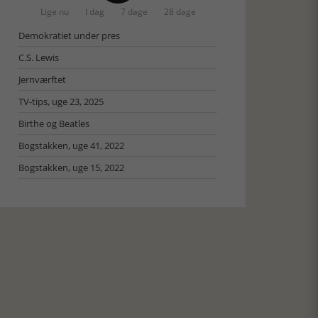
Lige nu
I dag
7 dage
28 dage
Demokratiet under pres
C.S. Lewis
Jernværftet
TV-tips, uge 23, 2025
Birthe og Beatles
Bogstakken, uge 41, 2022
Bogstakken, uge 15, 2022