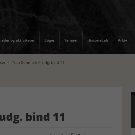
eder og aktiviteter
Bøger
Temaer
HistorieLab
Arkiv
ser
Trap Danmark 6. udg. bind 11

udg. bind 11