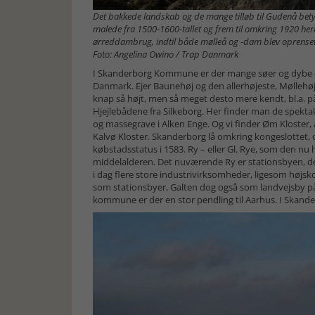
Det bakkede landskab og de mange tilløb til Gudenå betyd
malede fra 1500‑1600-tallet og frem til omkring 1920 herr
ørreddambrug, indtil både mølleå og -dam blev oprenset,
Foto: Angelina Owino / Trap Danmark
I Skanderborg Kommune er der mange søer og dybe da
Danmark. Ejer Baunehøj og den allerhøjeste, Møllehøj,
knap så højt, men så meget desto mere kendt, bl.a. p
Hjejlebådene fra Silkeborg. Her finder man de spektak
og massegrave i Alken Enge. Og vi finder Øm Kloster, 
Kalvø Kloster. Skanderborg lå omkring kongeslottet, 
købstadsstatus i 1583. Ry – eller Gl. Rye, som den nu
middelalderen. Det nuværende Ry er stationsbyen, d
i dag flere store industrivirksomheder, ligesom højsk
som stationsbyer, Galten dog også som landvejsby p
kommune er der en stor pendling til Aarhus. I Ska