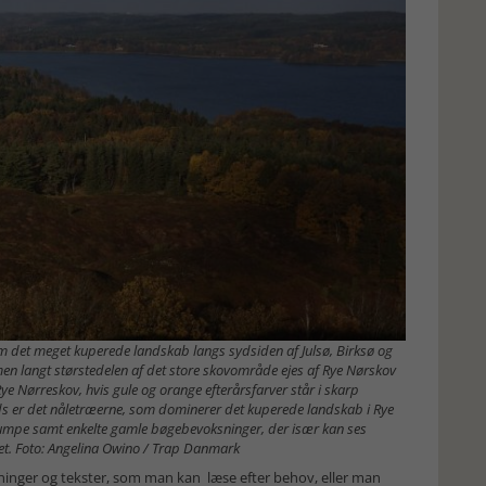
m det meget kuperede landskab langs sydsiden af Julsø, Birksø og
en langt størstedelen af det store skovområde ejes af Rye Nørskov
ye Nørreskov, hvis gule og orange efterårsfarver står i skarp
trods er det nåletræerne, som dominerer det kuperede landskab i Rye
umpe samt enkelte gamle bøgebevoksninger, der især kan ses
et. Foto: Angelina Owino / Trap Danmark
inger og tekster, som man kan læse efter behov, eller man