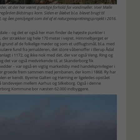
er, at der har været gunstige forhold for vandmøller. Voer Mølle
egården Bidstrups korn. Siden er åløbet bl.a. blevet brugt til
 og åen genslynget som del af et naturgenopretningsprojekt i 2016.
le – og det er også her man finder de højeste punkter i
 der strækker sig hele 170 meter i vejret. Himmelbjerget er
å grund af de folkelige møder og som et udflugtsmål, bl.a. med
ulære fund fra jernalderen, det store våbenoffer i Illerup Ådal
anlagt i 1172, og ikke nok med det, der var også Veng, Ring og
og det var også medvirkende til, at Skanderborg fik
 hedder – var også en vigtig markedsby med handelsprivilegier i
er groede frem sammen med jernbanen, der kom i 1868. Ry har
olen er kendt. Byerne Galten og Hørning er ligeledes opstået
å landevejen mellem Aarhus og Silkeborg. Også i denne
nderborg Kommune bor næsten 62.000 indbyggere.