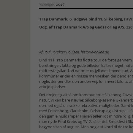
Visninger:
5684
Trap Danmark, 6. udgave bind 11. Silkeborg, Fav
Udg. af Trap Danmark A/S og Gads Forlag A/S. 320
Af Poul Porskær Poulsen, historie-online.dk
Bind 11 i Trap Danmarks flotte tour de force gennem
beretninger, fakta og gode billeder fra tre meget n
midterste Jylland. Vi nærmer os Jyllands hovedstad, A
kommuner er der en masse mennesker, der pendler til
nogle, der pendler den anden vej, for i hvert fald to
arbejdspladser.
Det drejer sig altså om kommunerne Silkeborg, Favsk
natur, vi kan bare nævne: Silkeborg-søerne, Skander
dermed også en række rekreative muligheder. Samt kul
med Frijsenborg, Clausholm, Bidstrup og Ulstrup – i S
den gamle hjuldamper Hjejlen (eller lidt mindre rolig, 
man nyde Poul Krebs og TV-2, så er det Smukfest i Skan
begyndelsen af august. Men nogle stikord til de tre