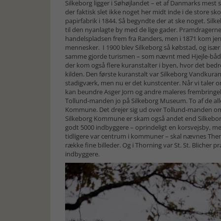
Silkeborg ligger i Søhøjlandet – et af Danmarks mest s
der faktisk slet ikke noget her midt inde i de store 
papirfabrik i 1844. Så begyndte der at ske noget. Silk
til den nyanlagte by med de lige gader. Pramdragerne
handelspladsen frem fra Randers, men i 1871 kom je
mennesker. I 1900 blev Silkeborg så købstad, og især 
samme gjorde turismen – som nævnt med Hjejle-både
der kom også flere kuranstalter i byen, hvor det bed
kilden. Den første kuranstalt var Silkeborg Vandkurans
stadigværk, men nu er det kunstcenter. Når vi tale
kan beundre Asger Jorn og andre maleres frembringelse
Tollund-manden jo på Silkeborg Museum. To af de alle
Kommune. Det drejer sig ud over Tollund-manden o
Silkeborg Kommune er skam også andet end Silkeborg.
godt 5000 indbyggere – oprindeligt en korsvejsby, me
tidligere var centrum i kommuner – skal nævnes Them
række fine billeder. Og i Thorning var St. St. Bliche
indbyggere.