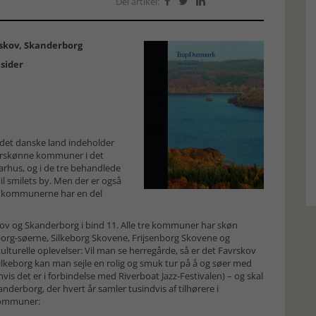
Del artikel:



rskov, Skanderborg
 sider
 det danske land indeholder
aturskønne kommuner i det
arhus, og i de tre behandlede
 smilets by. Men der er også
 af kommunerne har en del
ov og Skanderborg i bind 11. Alle tre kommuner har skøn
borg-søerne, Silkeborg Skovene, Frijsenborg Skovene og
turelle oplevelser: Vil man se herregårde, så er det Favrskov
ilkeborg kan man sejle en rolig og smuk tur på å og søer med
hvis det er i forbindelse med Riverboat Jazz-Festivalen) – og skal
derborg, der hvert år samler tusindvis af tilhørere i
 kommuner: