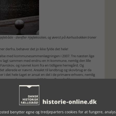
Hjejlebåde - derefter Hjejlekiosken, og øverst på Aarhusbakken troner
 derfra, behøver det jo ikke fylde det hele!
ndelse med kommunesammenlægningen i 2007. Tre næsten lige
v lagt sammen med endnu en H-kommune, nemlig den lille
 Favrskov, og navnet kom fra en tidligere herregård. Og
t allerede er nævnt. Arealet til landbrug og skovbrug er da
 i det hele taget er ansat en del i de primære erhverv, nemlig
skommune, hvor mere end 60 % pendler ud af kommunen, de
 området i 1862, og Hadsten, Hinnerup og Hammel er da også
em 7 og 8.000, og i alt bor der godt 48.000 indbyggere i Favrskov
ennem, er det muligt at finde bopladser og andre fund fra
t hele vejen op gennem historien, men der var ingen egentlige
se af Hammel, hvor nærheden til Frijsenborg Slot havde afsat
skovbrug, efter lensafløsningen med en del
sted benytter egne og tredjeparters cookies for at fungere, analys
 23 % af den erhvervsaktive del af befolkningen i landbruget.