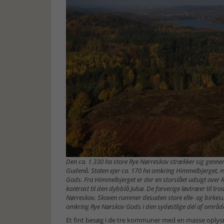
Den ca. 1.330 ha store Rye Nørreskov strækker sig genne
Gudenå. Staten ejer ca. 170 ha omkring Himmelbjerget, m
Gods. Fra Himmelbjerget er der en storslået udsigt over R
kontrast til den dybblå Julsø. De farverige løvtræer til 
Nørreskov. Skoven rummer desuden store elle- og birkes
omkring Rye Nørskov Gods i den sydøstlige del af områd
Et fint besøg i de tre kommuner med en masse oplysn