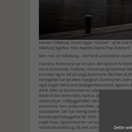
Havnen i Silkeborg. Forrest ligger "Turisten" - af de små 
Silkeborg Sygehus. Foto: Angelina Owino/Trap Danmark
Men nok om Silkeborg – blot fordi anmelderen stammer
Favrskov Kommune var et navn, der opstod i forbi
store kommuner, Hadsten, Hinnerup og Hammel, ble
Hvorslev og en del af Langå Kommune. Det blev så til
herregårde har de ellers mange af i kommunen, som de
også noget større end landsgennemsnittet, ligesom der
4,8 %. Ellers er kommunen en udpræget bosætning
fleste til den store nabo, Aarhus. Jernbanen kom til
stationsbyer. Indbyggertallet i de tre byer ligger mell
Kommune. Som andre områder, som Gudenåen løber ig
stenalderen. Der har nemlig boet mennesker i område
bymæssige bebyggelser før 1850, måske med undtagel
nogle huse. Og kommunen var præget af landbrug og 
Dette web
statshusmandsbrug. Så sent som i 1970 arbejdede hele