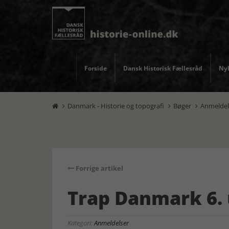
Forside
Dansk Historisk Fællesråd
Nyh
Danmark - Historie og topografi
Bøger
Anmeldel



Forrige artikel
Trap Danmark 6. 
Kategori:
Anmeldelser