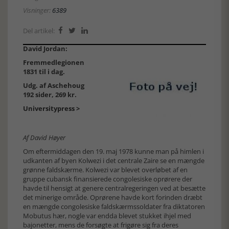
Visninger:
6389
Del artikel:



David Jordan:
Fremmedlegionen
1831 til i dag.
Udg. af Aschehoug
192 sider, 269 kr.
Universitypress >
Af David Høyer
Om eftermiddagen den 19. maj 1978 kunne man på himlen i
udkanten af byen Kolwezi i det centrale Zaire se en mængde
grønne faldskærme. Kolwezi var blevet overløbet af en
gruppe cubansk finansierede congolesiske oprørere der
havde til hensigt at genere centralregeringen ved at besætte
det minerige område. Oprørene havde kort forinden dræbt
en mængde congolesiske faldskærmssoldater fra diktatoren
Mobutus hær, nogle var endda blevet stukket ihjel med
bajonetter, mens de forsøgte at frigøre sig fra deres