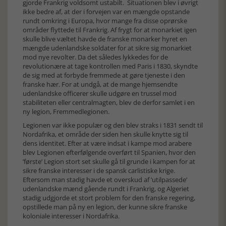
gjorde Frankrig voldsomt ustabilt. Situationen blev i øvrigt
ikke bedre af, at der i forvejen var en mængde opstande
rundt omkring i Europa, hvor mange fra disse oprørske
områder flyttede til Frankrig. Af frygt for at monarkiet igen
skulle blive væltet havde de franske monarker hyret en
mængde udenlandske soldater for at sikre sig monarkiet
mod nye revolter. Da det således lykkedes for de
revolutionære at tage kontrollen med Paris i 1830, skyndte
de sig med at forbyde fremmede at gøre tjeneste i den
franske hær. For at undgå, at de mange hjemsendte
udenlandske officerer skulle udgøre en trussel mod
stabiliteten eller centralmagten, blev de derfor samlet i en
ny legion, Fremmedlegionen.
Legionen var ikke populær og den blev straks i 1831 sendt til
Nordafrika, et område der siden hen skulle knytte sig til
dens identitet. Efter at være indsat i kampe mod arabere
blev Legionen efterfølgende overført til Spanien, hvor den
’første’ Legion stort set skulle gå til grunde i kampen for at
sikre franske interesser i de spansk carlistiske krige.
Eftersom man stadig havde et overskud af ’utilpassede’
udenlandske mænd gående rundt i Frankrig, og Algeriet
stadig udgjorde et stort problem for den franske regering,
opstillede man på ny en legion, der kunne sikre franske
koloniale interesser i Nordafrika.