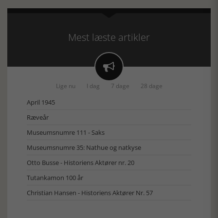
Mest læste artikler

Lige nu
I dag
7 dage
28 dage
April 1945
Ræveår
Museumsnumre 111 - Saks
Museumsnumre 35: Nathue og natkyse
Otto Busse - Historiens Aktører nr. 20
Tutankamon 100 år
Christian Hansen - Historiens Aktører Nr. 57