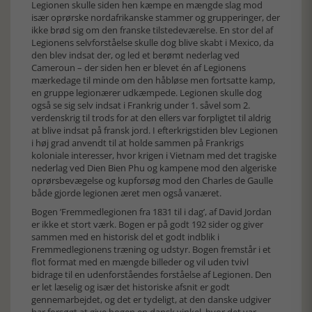
Legionen skulle siden hen kæmpe en mængde slag mod
især oprørske nordafrikanske stammer og grupperinger, der
ikke brød sig om den franske tilstedeværelse. En stor del af
Legionens selvforståelse skulle dog blive skabt i Mexico, da
den blev indsat der, og led et berømt nederlag ved
Cameroun – der siden hen er blevet én af Legionens
mærkedage til minde om den håbløse men fortsatte kamp,
en gruppe legionærer udkæmpede. Legionen skulle dog
også se sig selv indsat i Frankrig under 1. såvel som 2.
verdenskrig til trods for at den ellers var forpligtet til aldrig
at blive indsat på fransk jord. I efterkrigstiden blev Legionen
i høj grad anvendt til at holde sammen på Frankrigs
koloniale interesser, hvor krigen i Vietnam med det tragiske
nederlag ved Dien Bien Phu og kampene mod den algeriske
oprørsbevægelse og kupforsøg mod den Charles de Gaulle
både gjorde legionen æret men også vanæret.
Bogen ’Fremmedlegionen fra 1831 til i dag’, af David Jordan
er ikke et stort værk. Bogen er på godt 192 sider og giver
sammen med en historisk del et godt indblik i
Fremmedlegionens træning og udstyr. Bogen fremstår i et
flot format med en mængde billeder og vil uden tvivl
bidrage til en udenforståendes forståelse af Legionen. Den
er let læselig og især det historiske afsnit er godt
gennemarbejdet, og det er tydeligt, at den danske udgiver