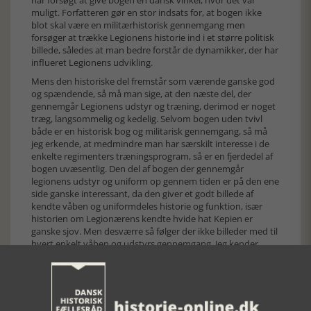
har forsøgt at give bogen en dansk vinkel, hvor det var
muligt. Forfatteren gør en stor indsats for, at bogen ikke
blot skal være en militærhistorisk gennemgang men
forsøger at trække Legionens historie ind i et større politisk
billede, således at man bedre forstår de dynamikker, der har
influeret Legionens udvikling.
Mens den historiske del fremstår som værende ganske god
og spændende, så må man sige, at den næste del, der
gennemgår Legionens udstyr og træning, derimod er noget
træg, langsommelig og kedelig. Selvom bogen uden tvivl
både er en historisk bog og militarisk gennemgang, så må
jeg erkende, at medmindre man har særskilt interesse i de
enkelte regimenters træningsprogram, så er en fjerdedel af
bogen uvæsentlig. Den del af bogen der gennemgår
legionens udstyr og uniform op gennem tiden er på den ene
side ganske interessant, da den giver et godt billede af
kendte våben og uniformdeles historie og funktion, især
historien om Legionærens kendte hvide hat Kepien er
ganske sjov. Men desværre så følger der ikke billeder med til
hvert enkelt våben og udstyrs gennemgang. Jeg kender
gennem mit arbejde en del til de våben som bogen
gennemgår men det ville uden tvivl have lettet på
forståelsen, hvis man havde trykt billeder til hver enkelt
genstand. Selvom David Jordan leverer nogle spændende
anekdoter om eksempelvis det rædselsfulde 8 mm Sauchat