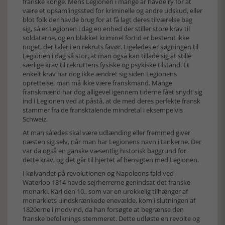
franske konge. Mens Legionen i mange år havde ry for at
være et opsamlingssted for kriminelle og andre udskud, eller
blot folk der havde brug for at få lagt deres tilværelse bag
sig, så er Legionen i dag en enhed der stiller store krav til
soldaterne, og en blakket kriminel fortid er bestemt ikke
noget, der taler i en rekruts favør. Ligeledes er søgningen til
Legionen i dag så stor, at man også kan tillade sig at stille
særlige krav til rekruttens fysiske og psykiske tilstand. Et
enkelt krav har dog ikke ændret sig siden Legionens
oprettelse, man må ikke være franskmand. Mange
franskmænd har dog alligevel igennem tiderne fået snydt sig
ind i Legionen ved at påstå, at de med deres perfekte fransk
stammer fra de fransktalende mindretal i eksempelvis
Schweiz.
At man således skal være udlænding eller fremmed giver
næsten sig selv, når man har Legionens navn i tankerne. Der
var da også en ganske væsentlig historisk baggrund for
dette krav, og det går til hjertet af hensigten med Legionen.
I kølvandet på revolutionen og Napoleons fald ved
Waterloo 1814 havde sejrherrerne genindsat det franske
monarki. Karl den 10., som var en urokkelig tilhænger af
monarkiets uindskrænkede enevælde, kom i slutningen af
1820erne i modvind, da han forsøgte at begrænse den
franske befolknings stemmeret. Dette udløste en revolte og