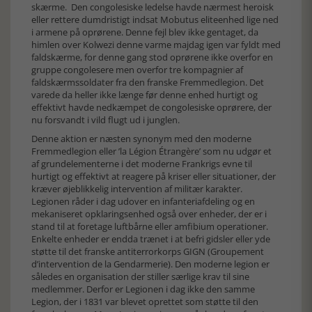
skærme. Den congolesiske ledelse havde nærmest heroisk
eller rettere dumdristigt indsat Mobutus eliteenhed lige ned
i armene på oprørene. Denne fejl blev ikke gentaget, da
himlen over Kolwezi denne varme majdag igen var fyldt med
faldskærme, for denne gang stod oprørene ikke overfor en
gruppe congolesere men overfor tre kompagnier af
faldskærmssoldater fra den franske Fremmedlegion. Det
varede da heller ikke længe før denne enhed hurtigt og
effektivt havde nedkæmpet de congolesiske oprørere, der
nu forsvandt i vild flugt ud i junglen.
Denne aktion er næsten synonym med den moderne
Fremmedlegion eller ’la Légion Étrangère’ som nu udgør et
af grundelementerne i det moderne Frankrigs evne til
hurtigt og effektivt at reagere på kriser eller situationer, der
kræver øjeblikkelig intervention af militær karakter.
Legionen råder i dag udover en infanteriafdeling og en
mekaniseret opklaringsenhed også over enheder, der er i
stand til at foretage luftbårne eller amfibium operationer.
Enkelte enheder er endda trænet i at befri gidsler eller yde
støtte til det franske antiterrorkorps GIGN (Groupement
d’intervention de la Gendarmerie). Den moderne legion er
således en organisation der stiller særlige krav til sine
medlemmer. Derfor er Legionen i dag ikke den samme
Legion, der i 1831 var blevet oprettet som støtte til den