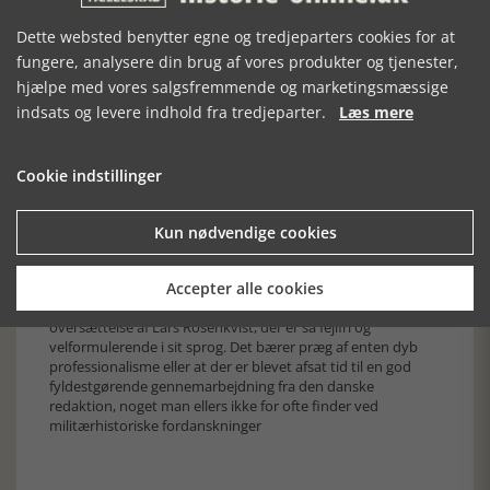
maskingevær, så skal man være udpræget
våbeninteresseret for fuldt ud at kunne nyde en stor del af
Dette websted benytter egne og tredjeparters cookies for at
bogens indhold. Og med de manglende billeder skal man
fungere, analysere din brug af vores produkter og tjenester,
endvidere have et udpræget kendskab til våbnenes
hjælpe med vores salgsfremmende og marketingsmæssige
udseende for overhovedet at kunne nyde denne del.
indsats og levere indhold fra tredjeparter.
Læs mere
Fremmedlegionen – fra 1831 til i dag er uden tvivl
spændende læsning for de fleste med interesse i
militærhistorie. Men hvis man ikke er særskilt interesseret i
Cookie indstillinger
våben og træningsprogrammer vil man hurtigt opleve at en
stor del af bogen er uvedkommende. En del myter bliver
dog manet i jorden hvis man læser afsnittet om ’rekruttering
Kun nødvendige cookies
og dagligdag’.
En sidste bemærkning skal dog rettes til bogens
Accepter alle cookies
oversættelse. Selvom det burde være en selvfølge ved
enhver bogudgivelse, så er det en fryd at læse en
oversættelse af Lars Rosenkvist, der er så fejlfri og
velformulerende i sit sprog. Det bærer præg af enten dyb
professionalisme eller at der er blevet afsat tid til en god
fyldestgørende gennemarbejdning fra den danske
redaktion, noget man ellers ikke for ofte finder ved
militærhistoriske fordanskninger