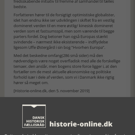
fredsskabende initiativ til fremme af samhandel til fælles
bedste.
Forfatteren hører til de forsigtigt optimistiske globalister,
idet han endnu ikke ser udviklingen i skiftet fra en vestlig
domineret verden til en mere østlig/ kinesisk domineret
verden som et fastsumsspil, men som værende til begge
parters fordel. Dog betoner han også Europas stærkt
svindende – nærmest ikke eksisterende – indflydelse
ligesom Uffe Østergård i sin bog ”Hvorhen Europa”.
Med det beskedne omfang(286 små sider) må den
nødvendigvis være noget overfladisk med alle de forskellige
temaer, den anslår, men bogens store force ligger i, at den
fortæller om de mest aktuelle økonomiske og politiske
forhold især i dele af verden, som vi i Danmark ikke rigtig
hører så meget om.
[Historie-online.dk, den 5. november 2019]