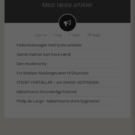
Mest læste artikler

Lige nu
I dag
7 dage
28 dage
Faderskabssager med tyske soldater
Gamle mønter kan have værdi
Den moderne by
Fra Madsen Maskingeværer til Disamatic
STEDET FORTÆLLER – om DANSK VESTINDIEN
Københavns forunderlige historie
Philip de Lange - Københavns store bygmester