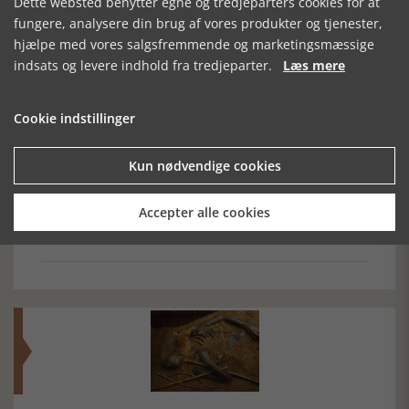
Dette websted benytter egne og tredjeparters cookies for at
fungere, analysere din brug af vores produkter og tjenester,
Forrige artikel
hjælpe med vores salgsfremmende og marketingsmæssige
indsats og levere indhold fra tredjeparter.
Læs mere
SE RELATEREDE ARTIKLER
Cookie indstillinger
Kun nødvendige cookies
MELLEMØSTENS
SULTAN
PEST, TYFUS OG
Accepter alle cookies
ANSIGTER
SALADIN
HEDENSKAB