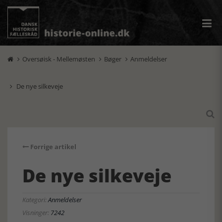
Oversøisk - Mellemøsten
Bøger
Anmeldelser



De nye silkeveje


Forrige artikel
De nye silkeveje
Kategori:
Anmeldelser
Visninger:
7242