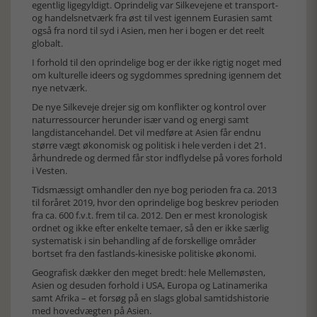
egentlig ligegyldigt. Oprindelig var Silkevejene et transport-
og handelsnetværk fra øst til vest igennem Eurasien samt
også fra nord til syd i Asien, men her i bogen er det reelt
globalt.
I forhold til den oprindelige bog er der ikke rigtig noget med
om kulturelle ideers og sygdommes spredning igennem det
nye netværk.
De nye Silkeveje drejer sig om konflikter og kontrol over
naturressourcer herunder især vand og energi samt
langdistancehandel. Det vil medføre at Asien får endnu
større vægt økonomisk og politisk i hele verden i det 21.
århundrede og dermed får stor indflydelse på vores forhold
i Vesten.
Tidsmæssigt omhandler den nye bog perioden fra ca. 2013
til foråret 2019, hvor den oprindelige bog beskrev perioden
fra ca. 600 f.v.t. frem til ca. 2012. Den er mest kronologisk
ordnet og ikke efter enkelte temaer, så den er ikke særlig
systematisk i sin behandling af de forskellige områder
bortset fra den fastlands-kinesiske politiske økonomi.
Geografisk dækker den meget bredt: hele Mellemøsten,
Asien og desuden forhold i USA, Europa og Latinamerika
samt Afrika – et forsøg på en slags global samtidshistorie
med hovedvægten på Asien.