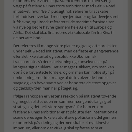
økonomi, hvor Asien er på stærk fremmarch, med særlig
vægt på fastlands-Kinas store ambitioner med Belt & Road
initiativet, hvor ”Belt” pudsigt nok refererer til at skabe
forbindelser over land med nye jernbaner og landeveje samt
lufthavne, og ”Road” refererer til de maritime forbindelser
via nye og bedre havne igennem hele Asien til Europa og
Afrika. Det skal bl.a. finansieres via kolossale lån fra Kina til
de berørte lande.
Der refereres til mange store planer og igangsatte projekter
under Belt & Road initiativet, men de fleste er igangværende
eller slet ikke startet og absolut ikke økonomisk
transparente, så deres betydning og konsekvenser på
længere sigt er uklare. Det er meget usikkert, om man kan
opnå de forventede fordele, og om man kan holde styr på
omkostningerne, idet mange af de involverede lande er
svage og kan have svært ved at honorere de store opgaver
og gældsbyrder, man har påtaget sig.
Ifølge Frankopan er Vestens reaktion på initiativet tøvende
og meget splittet uden en sammenhængende langsigtet
strategi, og det helt store spørgsmål for ham er, om
fastlands-Kinas ambitioner er at pådutte den internationale
scene deres egen lokale autoritære politiske model gennem
økonomisk påvirkning og dermed skabe et nyt kinesisk
imperium, eller om det virkelig skal opfattes som et