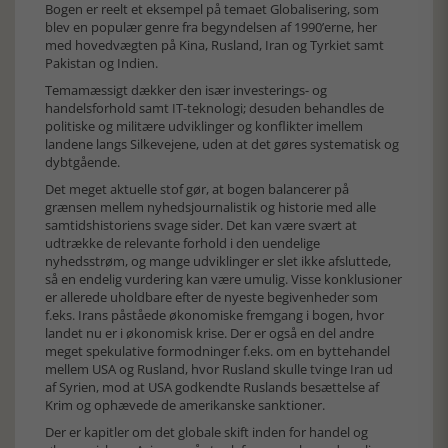
Bogen er reelt et eksempel på temaet Globalisering, som
blev en populær genre fra begyndelsen af 1990’erne, her
med hovedvægten på Kina, Rusland, Iran og Tyrkiet samt
Pakistan og Indien.
Temamæssigt dækker den især investerings- og
handelsforhold samt IT-teknologi; desuden behandles de
politiske og militære udviklinger og konflikter imellem
landene langs Silkevejene, uden at det gøres systematisk og
dybtgående.
Det meget aktuelle stof gør, at bogen balancerer på
grænsen mellem nyhedsjournalistik og historie med alle
samtidshistoriens svage sider. Det kan være svært at
udtrække de relevante forhold i den uendelige
nyhedsstrøm, og mange udviklinger er slet ikke afsluttede,
så en endelig vurdering kan være umulig. Visse konklusioner
er allerede uholdbare efter de nyeste begivenheder som
f.eks. Irans påståede økonomiske fremgang i bogen, hvor
landet nu er i økonomisk krise. Der er også en del andre
meget spekulative formodninger f.eks. om en byttehandel
mellem USA og Rusland, hvor Rusland skulle tvinge Iran ud
af Syrien, mod at USA godkendte Ruslands besættelse af
Krim og ophævede de amerikanske sanktioner.
Der er kapitler om det globale skift inden for handel og