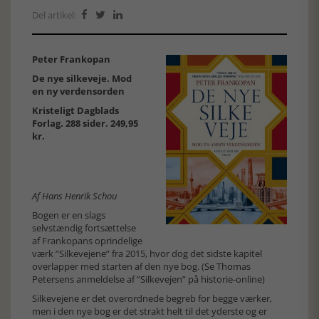
Del artikel:



Peter Frankopan
De nye silkeveje. Mod
en ny verdensorden
Kristeligt Dagblads
Forlag. 288 sider. 249,95
kr.
Af Hans Henrik Schou
Bogen er en slags
selvstændig fortsættelse
af Frankopans oprindelige
værk ”Silkevejene” fra 2015, hvor dog det sidste kapitel
overlapper med starten af den nye bog. (
Se Thomas
Petersens anmeldelse af ”Silkevejen” på historie-online
)
Silkevejene er det overordnede begreb for begge værker,
men i den nye bog er det strakt helt til det yderste og er