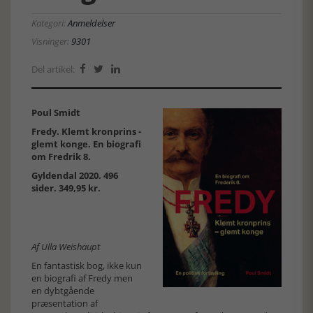
Kategori:
Anmeldelser
Visninger:
9301
Del artikel:



Poul Smidt
Fredy. Klemt kronprins -
glemt konge. En biografi
om Fredrik 8.
Gyldendal 2020. 496
sider. 349,95 kr.
Af Ulla Weishaupt
En fantastisk bog, ikke kun
en biografi af Fredy men
en dybtgående
præsentation af