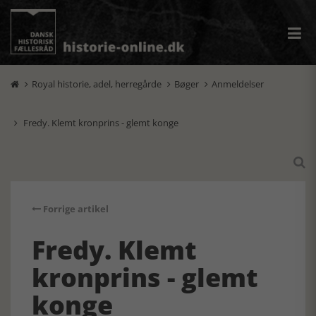
Royal historie, adel, herregårde
Bøger
Anmeldelser



Fredy. Klemt kronprins - glemt konge


Forrige artikel
Fredy. Klemt
kronprins - glemt
konge