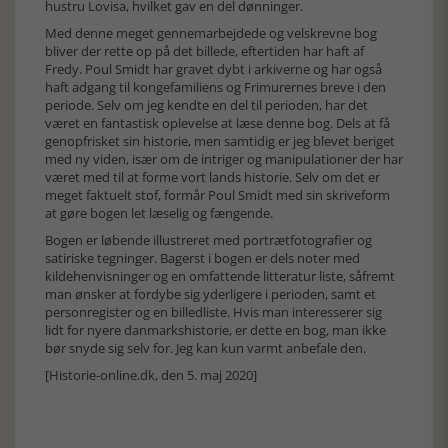
hustru Lovisa, hvilket gav en del dønninger.
Med denne meget gennemarbejdede og velskrevne bog
bliver der rette op på det billede, eftertiden har haft af
Fredy. Poul Smidt har gravet dybt i arkiverne og har også
haft adgang til kongefamiliens og Frimurernes breve i den
periode. Selv om jeg kendte en del til perioden, har det
været en fantastisk oplevelse at læse denne bog. Dels at få
genopfrisket sin historie, men samtidig er jeg blevet beriget
med ny viden, især om de intriger og manipulationer der har
været med til at forme vort lands historie. Selv om det er
meget faktuelt stof, formår Poul Smidt med sin skriveform
at gøre bogen let læselig og fængende.
Bogen er løbende illustreret med portrætfotografier og
satiriske tegninger. Bagerst i bogen er dels noter med
kildehenvisninger og en omfattende litteratur liste, såfremt
man ønsker at fordybe sig yderligere i perioden, samt et
personregister og en billedliste. Hvis man interesserer sig
lidt for nyere danmarkshistorie, er dette en bog, man ikke
bør snyde sig selv for. Jeg kan kun varmt anbefale den.
[Historie-online.dk, den 5. maj 2020]