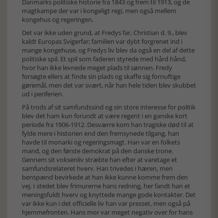
Danmarks politiske historie fra 1843 og frem til 1913, og de
magtkampe der var i kongeligt regi, men også mellem
kongehus og regeringen.
Det var ikke uden grund, at Fredys far, Christian d. 9., blev
kaldt Europas Svigerfar; familien var dybt forgrenet ind i
mange kongehuse, og Fredys liv blev da også en del af dette
politiske spil. Et spil som faderen styrede med hård hånd,
hvor han ikke levnede meget plads til sønnen. Fredy
forsøgte ellers at finde sin plads og skaffe sig fornuftige
gøremål, men det var svært, når han hele tiden blev skubbet
ud i periferien.
På trods af sit samfundssind og sin store interesse for politik
blev det ham kun forundt at være regent i en ganske kort
periode fra 1906-1912. Desværre kom han tragiske død til at
fylde mere i historien end den fremsynede tilgang, han
havde til monarki og regeringsmagt. Han var en folkets
mand, og den første demokrat på den danske trone.
Gennem sit voksenliv stræbte han efter at varetage et
samfundsrelateret hverv. Han trivedes i hæren, men
benspænd bevirkede at han ikke kunne komme frem den
vej. I stedet blev frimurerne hans redning, her fandt han et
meningsfuldt hverv og knyttede mange gode kontakter. Det
var ikke kun i det officielle liv han var presset, men også på
hjemmefronten. Hans mor var meget negativ over for hans