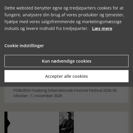
Dette websted benytter egne og tredjeparters cookies for at
fungere, analysere din brug af vores produkter og tjenester,
Mosefolket
hjælpe med vores salgsfremmende og marketingsmæssige
Den største samling af moselig i verden på Museum
indsats og levere indhold fra tredjeparter.
Læs mere
Silkeborg Hovedgården
Cookie indstillinger
Kun nødvendige cookies
Accepter alle cookies
Historisk festival i Faaborg
FOBURGH Faaborg Internationale Historie Festival 2026 30.
oktober - 1. november 2026