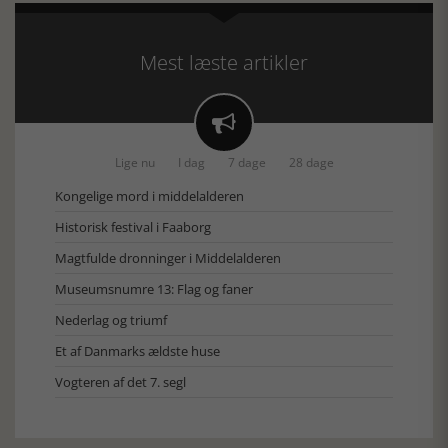
Mest læste artikler

Lige nu
I dag
7 dage
28 dage
Kongelige mord i middelalderen
Historisk festival i Faaborg
Magtfulde dronninger i Middelalderen
Museumsnumre 13: Flag og faner
Nederlag og triumf
Et af Danmarks ældste huse
Vogteren af det 7. segl