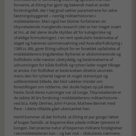
forvente, at Etting har gjort sig bekendt med et andet
forskningsfelt, der i høj grad sætter parametrene for selve
fæstningsbyggeriet – nemlig militærhistorien i
middelalderen. Men også her blotter forfatteren sin
tilsyneladende manglende research (det er her meget svært
at tro, at det alene skulle skyldes alt for kategoriske og
uheldige formuleringer). I en rent spekulativ beskrivelse af
slaget og hærenes sammensætning ved Axevalla/Falköping i
1389 (s. 89), giver Etting udtryk for en forældet opfattelse af
middelalderens krigsførelse: Rytteriet er altdominerende og
fodfolkets rolle næsten ubetydelig, og beskrivelserne af
udrustningen for både fodfolk og rytteri lader noget tilbage
at ønske. For fodfolket er beskrivelsen direkte ukorrekt,
mens den for rytteriet tegner et noget stereotypt og
udiferentieret billede, der blot vækker minder om
forestillingen om ridderne, der skulle hejses op på deres
heste, fordi deres rustninger var så tunge. Tilsyneladende er
de sidste 30 års forskning i middelalderens militærhistorie -
ved bl.a. Kelly DeVries, John France, Mathew Bennet med
flere - i dette tilfælde gået ubemærket hen.
Hertil kommer så det forhold, at Etting et par gange i løbet
af bogen fastslår, at bisperne ikke ydede militær tjeneste til
kongen. Det præcise natur af bispernes militære forpligtelser
i senmiddelalderen kan – og bør nok – diskuteres nærmere,