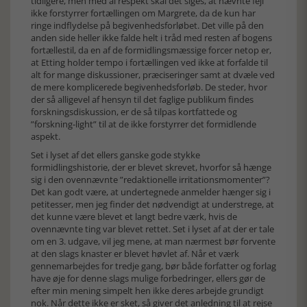
tidligere, men med al respekt skal det siges, at nævnte fejl
ikke forstyrrer fortællingen om Margrete, da de kun har
ringe indflydelse på begivenhedsforløbet. Det ville på den
anden side heller ikke falde helt i tråd med resten af bogens
fortællestil, da en af de formidlingsmæssige forcer netop er,
at Etting holder tempo i fortællingen ved ikke at forfalde til
alt for mange diskussioner, præciseringer samt at dvæle ved
de mere komplicerede begivenhedsforløb. De steder, hvor
der så alligevel af hensyn til det faglige publikum findes
forskningsdiskussion, er de så tilpas kortfattede og
”forskning-light” til at de ikke forstyrrer det formidlende
aspekt.
Set i lyset af det ellers ganske gode stykke
formidlingshistorie, der er blevet skrevet, hvorfor så hænge
sig i den ovennævnte ”redaktionelle irritationsmomenter”?
Det kan godt være, at undertegnede anmelder hænger sig i
petitesser, men jeg finder det nødvendigt at understrege, at
det kunne være blevet et langt bedre værk, hvis de
ovennævnte ting var blevet rettet. Set i lyset af at der er tale
om en 3. udgave, vil jeg mene, at man nærmest bør forvente
at den slags knaster er blevet høvlet af. Når et værk
gennemarbejdes for tredje gang, bør både forfatter og forlag
have øje for denne slags mulige forbedringer, ellers gør de
efter min mening simpelt hen ikke deres arbejde grundigt
nok. Når dette ikke er sket, så giver det anledning til at rejse