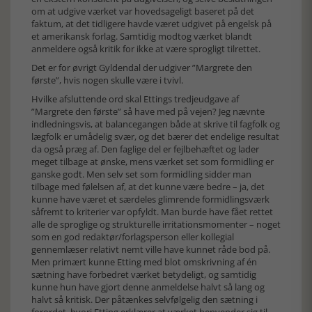
om at udgive værket var hovedsageligt baseret på det
faktum, at det tidligere havde været udgivet på engelsk på
et amerikansk forlag. Samtidig modtog værket blandt
anmeldere også kritik for ikke at være sprogligt tilrettet.
Det er for øvrigt Gyldendal der udgiver ”Margrete den
første”, hvis nogen skulle være i tvivl.
Hvilke afsluttende ord skal Ettings tredjeudgave af
”Margrete den første” så have med på vejen? Jeg nævnte
indledningsvis, at balancegangen både at skrive til fagfolk og
lægfolk er umådelig svær, og det bærer det endelige resultat
da også præg af. Den faglige del er fejlbehæftet og lader
meget tilbage at ønske, mens værket set som formidling er
ganske godt. Men selv set som formidling sidder man
tilbage med følelsen af, at det kunne være bedre – ja, det
kunne have været et særdeles glimrende formidlingsværk
såfremt to kriterier var opfyldt. Man burde have fået rettet
alle de sproglige og strukturelle irritationsmomenter – noget
som en god redaktør/forlagsperson eller kollegial
gennemlæser relativt nemt ville have kunnet råde bod på.
Men primært kunne Etting med blot omskrivning af én
sætning have forbedret værket betydeligt, og samtidig
kunne hun have gjort denne anmeldelse halvt så lang og
halvt så kritisk. Der påtænkes selvfølgelig den sætning i