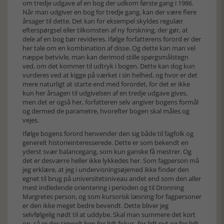
om tredje udgave af en bog der udkom første gang i 1986.
Når man udgiver en bog for tredje gang, kan der være flere
årsager til dette. Det kan for eksempel skyldes regulær
efterspørgsel eller tilkomsten af ny forskning, der gør, at
dele af en bog bør revideres. Ifølge forfatterens forord er der
her tale om en kombination af disse. Og dette kan man vel
næppe betvivle, man kan derimod stille spørgsmålstegn
ved, om det kommer til udtryk i bogen. Dette kan dog kun
vurderes ved at kigge på værket i sin helhed, og hvor er det
mere naturligt at starte end med forordet, for det er ikke
kun her årsagen til udgivelsen af en tredje udgave gives,
men det er også her, forfatteren selv angiver bogens formål
og dermed de parametre, hvorefter bogen skal måles og
vejes.
Ifølge bogens forord henvender den sig både til fagfolk og
generelt historieinteresserede. Dette er som bekendt en
yderst svær balancegang, som kun ganske få mestrer. Og
det er desværre heller ikke lykkedes her. Som fagperson må
jeg erklære, at jeg i undervisningsøjemed ikke finder den
egnet til brug på universitetsniveau andet end som den aller
mest indledende orientering i perioden og til Dronning
Margretes person, og som kursorisk læsning for fagpersoner
er den ikke meget bedre bevendt. Dette bliver jeg
selvfølgelig nødt til at uddybe. Skal man summere det kort
op, så er der simpelt hen for lidt fokus, for lidt nyt og for lidt