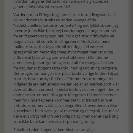
hvordan fungerer det så for den anden målgruppe, de
generelt historisk interesserede?
Vurderer man Ettings bog som et rent formidlingsværk, så
bliver ”dommen” straks en anden. Mange af de
”redaktionelle irritationsmomenter” og det fyldstof, som jeg
nævnte (men ikke beskrev) i vurderingen af bogen som set
fra en fagpersons synspunkt, har også stor indflydelse på
bogens kvalitet som formidlingsværk. Modsat de mere
målbare krav til et fagværk, vil det dog altid være et
spørgsmål om personlig smag, hvor meget man lader sig
influere af fyldstof og andre distraktioner. Efter denne
anmelders personlige smag er der alt for mange afstikkere
fra det, der er bogens røde tråd, nemlig Dronning Margrete.
Der bruges for mange sider på at beskrive rige folder i tøj på
statuer, brudeudstyr for Erik af Pommerns dronning eller
indgående arkitekturbeskrivelser. Jeg er udmærket godt klar
over, at disse nærmest filmiske beskrivelser er noget, der for
andre læsere er med til at gøre Margretes tid mere levende,
men for undertegnede kommer det til at fremstå som et
irritationsmoment, når selve biografiens hovedperson ikke
konsekvent beskrives lige så malerisk og energisk. Det må så
være et spørgsmål om personlig smag, men der er også ting,
som ikke bare kan henføres til personlig smag.
Enkelte steder i bogen virker teksten sprogligt