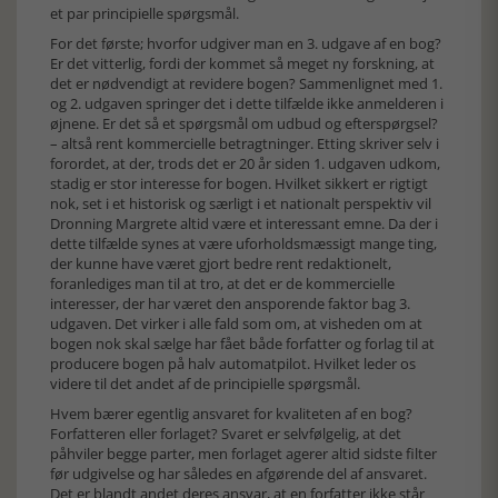
et par principielle spørgsmål.
For det første; hvorfor udgiver man en 3. udgave af en bog?
Er det vitterlig, fordi der kommet så meget ny forskning, at
det er nødvendigt at revidere bogen? Sammenlignet med 1.
og 2. udgaven springer det i dette tilfælde ikke anmelderen i
øjnene. Er det så et spørgsmål om udbud og efterspørgsel?
– altså rent kommercielle betragtninger. Etting skriver selv i
forordet, at der, trods det er 20 år siden 1. udgaven udkom,
stadig er stor interesse for bogen. Hvilket sikkert er rigtigt
nok, set i et historisk og særligt i et nationalt perspektiv vil
Dronning Margrete altid være et interessant emne. Da der i
dette tilfælde synes at være uforholdsmæssigt mange ting,
der kunne have været gjort bedre rent redaktionelt,
foranlediges man til at tro, at det er de kommercielle
interesser, der har været den ansporende faktor bag 3.
udgaven. Det virker i alle fald som om, at visheden om at
bogen nok skal sælge har fået både forfatter og forlag til at
producere bogen på halv automatpilot. Hvilket leder os
videre til det andet af de principielle spørgsmål.
Hvem bærer egentlig ansvaret for kvaliteten af en bog?
Forfatteren eller forlaget? Svaret er selvfølgelig, at det
påhviler begge parter, men forlaget agerer altid sidste filter
før udgivelse og har således en afgørende del af ansvaret.
Det er blandt andet deres ansvar, at en forfatter ikke står