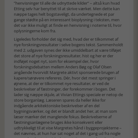
”henvisninger til alle de udnyttede kilder” – altså kun hvad
Etting selv har benyttet til at skrive værket. Men dette kan
næppe tages helt bogstaveligt, da undertegnede et par
gange stødte på en interessant bioplysning i teksten, men
det var ikke muligt at finde en henvisning i noterne til, hvor
oplysningerne kom fra.
Ligeledes forholder det sig med, hvad der er tilkommet af
nye forskningsresultater i selve bogens tekst. Sammenholdt
med 2. udgaven synes der ikke umiddelbart at være tilføjet
det store af nye forskningsresultater, hist og her er der
indføjet noget nyt, som for eksempel der, hvor
forskningsdebatten mellem Anders Bøg og Olaf Olsen
angående hvorvidt Margrete aktivt sponserede brugen af
kapere/sørøvere refereres. Dér, hvor det mest springer i
øjnene, at der er tilkommet nye resultater, er ved de
beskrivelser af fæstninger, der forekommer i bogen. Det
lader sig næppe skjule, at Vivian Ettings speciale er netop de
store borganlæg. Læseren spares da heller ikke for
indgående arkitektoniske beskrivelser af en del
bygningsværker, og det er blandt andet her, at man som
læser mærker det manglende fokus. Beskrivelserne af
fæstningsanlægene bruges ikke konsekvent eller
udtrykkeligt til at vise Margretes hånd i byggeprojekterne –
det nævnes, at hun har sat noget af det i gang ud fra nogle