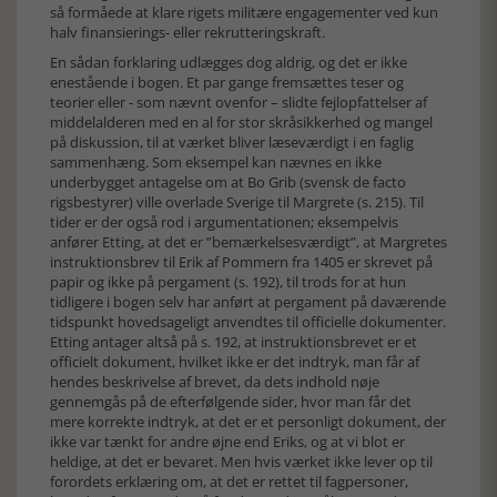
så formåede at klare rigets militære engagementer ved kun
halv finansierings- eller rekrutteringskraft.
En sådan forklaring udlægges dog aldrig, og det er ikke
enestående i bogen. Et par gange fremsættes teser og
teorier eller - som nævnt ovenfor – slidte fejlopfattelser af
middelalderen med en al for stor skråsikkerhed og mangel
på diskussion, til at værket bliver læseværdigt i en faglig
sammenhæng. Som eksempel kan nævnes en ikke
underbygget antagelse om at Bo Grib (svensk de facto
rigsbestyrer) ville overlade Sverige til Margrete (s. 215). Til
tider er der også rod i argumentationen; eksempelvis
anfører Etting, at det er ”bemærkelsesværdigt”, at Margretes
instruktionsbrev til Erik af Pommern fra 1405 er skrevet på
papir og ikke på pergament (s. 192), til trods for at hun
tidligere i bogen selv har anført at pergament på daværende
tidspunkt hovedsageligt anvendtes til officielle dokumenter.
Etting antager altså på s. 192, at instruktionsbrevet er et
officielt dokument, hvilket ikke er det indtryk, man får af
hendes beskrivelse af brevet, da dets indhold nøje
gennemgås på de efterfølgende sider, hvor man får det
mere korrekte indtryk, at det er et personligt dokument, der
ikke var tænkt for andre øjne end Eriks, og at vi blot er
heldige, at det er bevaret. Men hvis værket ikke lever op til
forordets erklæring om, at det er rettet til fagpersoner,