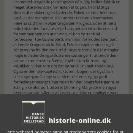
usammenhængende (eksempelvis på s. 39), hvilket faktisk er
meget ukarakteristisk for resten af bogen, hvor Ettings
skrivestil er sikker og let flydende. Enkelte steder føler man
også, at der mangler et eller andet i teksten. Eksempelvis
nævnes (s. 31) en Holger Gregersen Krognos, uden at hans
rolle i historien forklares eller hans person introduceres; ud
fra sammenhængen aner man, at han hørte til på
forræderen Tue Galens parti, men man formodes åbenbart
at kende Krognos på forhånd. Enkelte kapitler virker også
lidt løsrevne fra den røde tråd i bogen; som om der mangler
nogle indledende og afsluttende sætninger til at binde dem
sammen med resten. Særligt kapitlet om Kunsten og
Musikken virker som om det hører til i en helt anden bog.
Og så er der hele kapitelstrukturen i bogen, der også kan
stilles spørgsmålstegn ved. Mens det er et rigtigt godt
formidlingsmæssigt tiltag inden for den biografiske genre, at
Etting ikke blot portrætterer Dronning Margrete men også
hendes samtid, således at læsere, der ikke er familiære med
senmiddelalderen, får et komplet billede af hovedpersonen,
så kan rækkefølgen på de kapitler der beskriver samfundet
generelt og dem der beskriver Margretes liv godt undre en
smule. Mens der helt naturligt efter en kort indledning
findes et kapitel, der beskriver samfundsordenen i generelle
træk, så synes de tre mere specifikke kapitler om ’Det
middelalderlige verdensbillede’, ’Kunsten og musikken’ og
Dette websted benytter egne og tredjeparters cookies for at