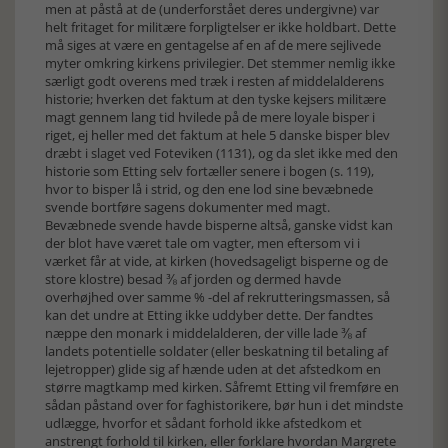
men at påstå at de (underforstået deres undergivne) var
helt fritaget for militære forpligtelser er ikke holdbart. Dette
må siges at være en gentagelse af en af de mere sejlivede
myter omkring kirkens privilegier. Det stemmer nemlig ikke
særligt godt overens med træk i resten af middelalderens
historie; hverken det faktum at den tyske kejsers militære
magt gennem lang tid hvilede på de mere loyale bisper i
riget, ej heller med det faktum at hele 5 danske bisper blev
dræbt i slaget ved Foteviken (1131), og da slet ikke med den
historie som Etting selv fortæller senere i bogen (s. 119),
hvor to bisper lå i strid, og den ene lod sine bevæbnede
svende bortføre sagens dokumenter med magt.
Bevæbnede svende havde bisperne altså, ganske vidst kan
der blot have været tale om vagter, men eftersom vi i
værket får at vide, at kirken (hovedsageligt bisperne og de
store klostre) besad ⅜ af jorden og dermed havde
overhøjhed over samme % -del af rekrutteringsmassen, så
kan det undre at Etting ikke uddyber dette. Der fandtes
næppe den monark i middelalderen, der ville lade ⅜ af
landets potentielle soldater (eller beskatning til betaling af
lejetropper) glide sig af hænde uden at det afstedkom en
større magtkamp med kirken. Såfremt Etting vil fremføre en
sådan påstand over for faghistorikere, bør hun i det mindste
udlægge, hvorfor et sådant forhold ikke afstedkom et
anstrengt forhold til kirken, eller forklare hvordan Margrete