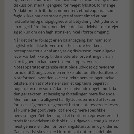
diskussion, men til gengæld for meget fyldstof, for mange
”redaktionelle irritationsmomenter”, et noteapparat som
fagfolk ikke har den store nytte af samt tilmed et par
faktuelle fejl og unøjagtigheder af betydning. Det lyder som
en meget hård dom, men det er det kun delvist – det drejer
sig jo kun om den faghistoriske vinkel i første omgang.
Når det der er forsøgt er en balancegang, kan man som
faghistoriker ikke forvente det helt store hverken af
noteapparatet eller af analyse og diskussion, men alligevel
lever værket ikke op til de moderate forventninger, man
som fagperson kan have til denne type værker.
Noteapparatet er ganske vidst både udvidet og revideret i
forhold til 2. udgaven, men er ikke fuldt ud tilfredsstillende.
Noteformen, hvor der ikke er direkte henvisninger i selve
teksten, men at noterne er samlet kapitelvis bagerst i
bogen, kan man som sådan ikke indvende noget imod, da
den gør teksten let læselig og fortællingen mere flydende.
Men når man nu alligevel har flyttet noterne ud af teksten
for ikke at ”genere” de generelt historieinteresserede læsere,
så kunne der godt være lidt flere og mere specifikke
henvisninger. Det der er oplistet i noterne repræsenterer - til
trods for udvidelsen i forhold til 2. udgaven – stadig kun det
mest generelle inden for forskningslitteraturen og kilderne.
Ganske vidst skrives der i forordet, at noterne indeholder