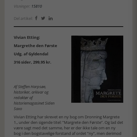
Visninger:
15810
Del artikel:



Vivian Etting:
Margrethe den Første
Udg. af Gyldendal
316 sider, 299,95 kr.
Af Steffen Harpsøe,
historiker, arkivar og
redaktør af
historiemagasinet Siden
Saxo
Vivian Etting har skrevet en ny bog om Dronning Margrete
1., under den sigende titel: ”Margrete den Første”. Og lad det
være sagt med det samme, her er der ikke tale om en ny
bog i den bogstavelige forstand af ordet ”ny”, men derimod