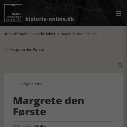
Vikingetid og Middelalder
Bøger
Anmeldelser



Margrete den Første


Forrige artikel
Margrete den
Første
Kategori:
Anmeldelser