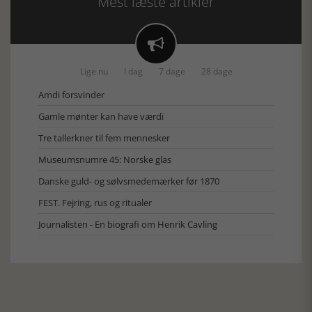
Mest læste artikler

Lige nu
I dag
7 dage
28 dage
Amdi forsvinder
Gamle mønter kan have værdi
Tre tallerkner til fem mennesker
Museumsnumre 45: Norske glas
Danske guld- og sølvsmedemærker før 1870
FEST. Fejring, rus og ritualer
Journalisten - En biografi om Henrik Cavling