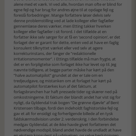
alene med et værk. Vi ved alle, hvordan man ofte er blind for
egne fejl og har brug for andres øjne til at opdage fejl og
foreslå forbedringer. Mange forfattere løser delvis selv
denne problemstilling ved at lade kolleger eller fagfæller
gennemlæse deres værker, men Etting takker hverken
kolleger eller fagfæller i sit forord. I det tilfælde at en
forfatter ikke selv sørger for at få en ’second opinion’, er det
forlaget der er garant for dette, enten ved at have en faglig
konsulent tilknyttet værket eller ved selv at agere
korrekturinstans, der fanger de ”redaktionelle
irritationsmomenter”. I Ettings tilfælde må man frygte, at
det er en forpligtelse som forlaget ikke har levet op til. Jeg
nævnte tidligere, at begge parter måske har kørt på den
”halve automatpilot” grundet at der er tale om en
tredjeudgave, og mistanken om at forlaget har kørt på
automatpilot forstærkes kun af det faktum, at
forlagsbranchen har haft pressede tider og skærer ned på
omkostningerne. Et faktum der blandt andet har vist sig for
nyligt, da Gyldendal trak bogen ”De grønne djævle” af Bent
Kristensen tilbage, fordi den indeholdt faghistoriske fejl og
gav et alt for ensidigt og forherligende billede af en tysk
faldskærmsdivision under 2. verdenskrig. I den forbindelse
medgav Gyldendal, at de ikke havde givet forfatteren det
nødvendige modspil, bland andet havde de undladt at have
en ekstern konsulent på udgivelsen, og selve beslutningen