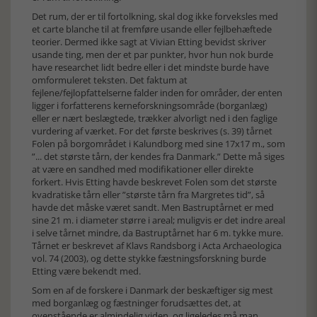
Det rum, der er til fortolkning, skal dog ikke forveksles med
et carte blanche til at fremføre usande eller fejlbehæftede
teorier. Dermed ikke sagt at Vivian Etting bevidst skriver
usande ting, men der et par punkter, hvor hun nok burde
have researchet lidt bedre eller i det mindste burde have
omformuleret teksten. Det faktum at
fejlene/fejlopfattelserne falder inden for områder, der enten
ligger i forfatterens kerneforskningsområde (borganlæg)
eller er nært beslægtede, trækker alvorligt ned i den faglige
vurdering af værket. For det første beskrives (s. 39) tårnet
Folen på borgområdet i Kalundborg med sine 17x17 m., som
”... det største tårn, der kendes fra Danmark.” Dette må siges
at være en sandhed med modifikationer eller direkte
forkert. Hvis Etting havde beskrevet Folen som det største
kvadratiske tårn eller ”største tårn fra Margretes tid”, så
havde det måske været sandt. Men Bastruptårnet er med
sine 21 m. i diameter større i areal; muligvis er det indre areal
i selve tårnet mindre, da Bastruptårnet har 6 m. tykke mure.
Tårnet er beskrevet af Klavs Randsborg i Acta Archaeologica
vol. 74 (2003), og dette stykke fæstningsforskning burde
Etting være bekendt med.
Som en af de forskere i Danmark der beskæftiger sig mest
med borganlæg og fæstninger forudsættes det, at
ovenstående er almindelig viden, og ligeledes må man