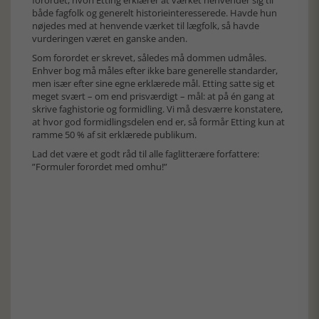
forordet, hvori Etting erklærer at værket henvender sig til
både fagfolk og generelt historieinteresserede. Havde hun
nøjedes med at henvende værket til lægfolk, så havde
vurderingen været en ganske anden.
Som forordet er skrevet, således må dommen udmåles.
Enhver bog må måles efter ikke bare generelle standarder,
men især efter sine egne erklærede mål. Etting satte sig et
meget svært – om end prisværdigt – mål: at på én gang at
skrive faghistorie og formidling. Vi må desværre konstatere,
at hvor god formidlingsdelen end er, så formår Etting kun at
ramme 50 % af sit erklærede publikum.
Lad det være et godt råd til alle faglitterære forfattere:
”Formuler forordet med omhu!”