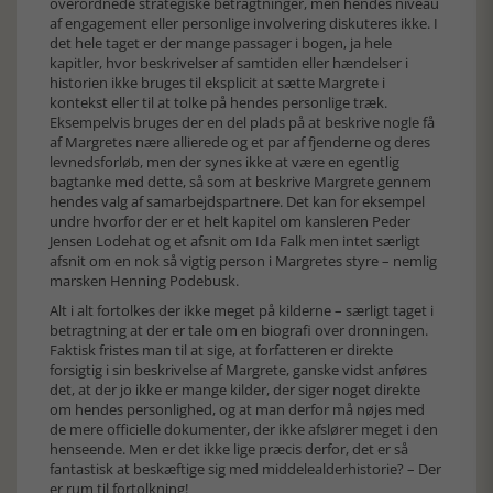
overordnede strategiske betragtninger, men hendes niveau
af engagement eller personlige involvering diskuteres ikke. I
det hele taget er der mange passager i bogen, ja hele
kapitler, hvor beskrivelser af samtiden eller hændelser i
historien ikke bruges til eksplicit at sætte Margrete i
kontekst eller til at tolke på hendes personlige træk.
Eksempelvis bruges der en del plads på at beskrive nogle få
af Margretes nære allierede og et par af fjenderne og deres
levnedsforløb, men der synes ikke at være en egentlig
bagtanke med dette, så som at beskrive Margrete gennem
hendes valg af samarbejdspartnere. Det kan for eksempel
undre hvorfor der er et helt kapitel om kansleren Peder
Jensen Lodehat og et afsnit om Ida Falk men intet særligt
afsnit om en nok så vigtig person i Margretes styre – nemlig
marsken Henning Podebusk.
Alt i alt fortolkes der ikke meget på kilderne – særligt taget i
betragtning at der er tale om en biografi over dronningen.
Faktisk fristes man til at sige, at forfatteren er direkte
forsigtig i sin beskrivelse af Margrete, ganske vidst anføres
det, at der jo ikke er mange kilder, der siger noget direkte
om hendes personlighed, og at man derfor må nøjes med
de mere officielle dokumenter, der ikke afslører meget i den
henseende. Men er det ikke lige præcis derfor, det er så
fantastisk at beskæftige sig med middelealderhistorie? – Der
er rum til fortolkning!