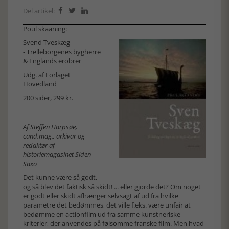
Del artikel:



Poul skaaning:
Svend Tveskæg
- Trelleborgenes bygherre
& Englands erobrer
Udg. af Forlaget
Hovedland
200 sider, 299 kr.
Af Steffen Harpsøe,
cand.mag., arkivar og
redaktør af
historiemagasinet Siden
Saxo
Det kunne være så godt,
og så blev det faktisk så skidt! ... eller gjorde det? Om noget
er godt eller skidt afhænger selvsagt af ud fra hvilke
parametre det bedømmes, det ville f.eks. være unfair at
bedømme en actionfilm ud fra samme kunstneriske
kriterier, der anvendes på følsomme franske film. Men hvad