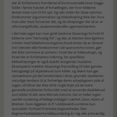
det at forfatterens fremførsel af kontroversielle teser begge
falder i første halvdel af fortællingen; der hvor kilderne
levner mest rum til frit spil. Og selv inden for disse rammer
forekommer argumentation og kildeafvejning ikke der, hvor
man aller mest forventer det, og de afvejninger der så er, er
ofte mangelfulde, ubalancerede eller ugennemtænkte.
I det hele taget kan man godt beskrive Skaanings forhold til
kilderne som ”temmelig frit”, og det, at teksten ikke ligefrem
vrimler med kildehenvisningerne (hvad enten de er skrevet
ind i teksten eller forekommer i de sparsomme noter), gør
det ikke nemmere at sortere i, hvad der er kildeudsagn, og
hvad der er forfatterens tolkning. De specifikke
kildeafvejninger er også stærkt svingende i karakter.
Eksempelvis trækker Skaanings fremstilling til tider ganske
betragteligt på skjaldekvad som kilder, og skønt han gør
opmærksom på det tendentiøse i disse, grundet skjaldenes
naturlige tendens til at forherlige deres arbejdsgivers side af
sagen, så bliver der ikke ofret nogle linjer på de mere
generelle problemer forbundet med at anvende skjaldekvad
som kilder til det sene 900-tals historie. Der er heller ingen
samlet vurdering af kildegrundlaget i værket; Saxo, Adam af
Bremen, Sven Aggesen m.fl.'s kildeværdi vurderes kun
sporadisk i forhold til enkelte begivenheder. Den
begivenhedsbestemte kildevurdering er i sig selv prisværdig,