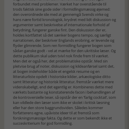
forbundet med problemer. Værket har ovenstående til
trods faktisk sine gode sider i formidlingsmæssig øjemed:
den overordnede ide med at gennemgå Svends virke og
hans nære fortid kronologisk, krydret med lidt diskussion og
argumenter samt beskrivelse af internationale forhold af
betydning, fungerer ganske fint. Den diskussion der er,
holdes kortfattet så det sænker bogens tempo, og særligt
narrationen, der beskriver Englands erobring, er levende og
flyder glimrende. Som ren formidling fungerer bogen som
sådan ganske godt - vel at mærke for den ukritiske læser. Og
dette publikum skal uden tvivl nok finde frem til værket.
Men det er også her, det problematiske opstår. Med sin
pletvise brug af noter, diskussion og kildeanførsel samt det,
at bogen indeholder både et engelsk resume og en
litteraturliste opdelt i historiske kilder, arkæologiske ditto
samt litteratur og historisk litteratur, fremstår værket mere
videnskabeligt, end det egentlig er. Kombineres dette med
værkets bastante og konstaterende facon i behandlingen af
de kontroversielle teser, så opstår der en ’farlig cocktail’, som
kan vildlede den læser som ikke er skolet i kritisk læsning
eller har den store baggrundsviden. Således kommer
forfatterens egne, upåviste ideer til at fremstå som
forskningsmæssige fakta. Og dette er som bekendt ikke et
succeskriterium for god formidling.