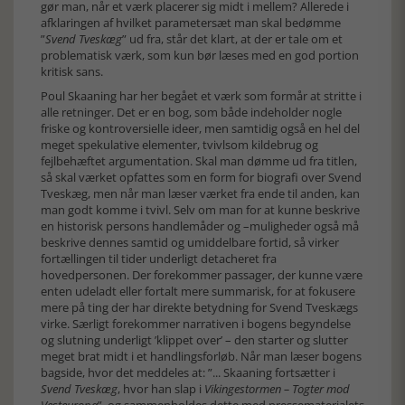
gør man, når et værk placerer sig midt i mellem? Allerede i
afklaringen af hvilket parametersæt man skal bedømme
”
Svend Tveskæg
” ud fra, står det klart, at der er tale om et
problematisk værk, som kun bør læses med en god portion
kritisk sans.
Poul Skaaning har her begået et værk som formår at stritte i
alle retninger. Det er en bog, som både indeholder nogle
friske og kontroversielle ideer, men samtidig også en hel del
meget spekulative elementer, tvivlsom kildebrug og
fejlbehæftet argumentation. Skal man dømme ud fra titlen,
så skal værket opfattes som en form for biografi over Svend
Tveskæg, men når man læser værket fra ende til anden, kan
man godt komme i tvivl. Selv om man for at kunne beskrive
en historisk persons handlemåder og –muligheder også må
beskrive dennes samtid og umiddelbare fortid, så virker
fortællingen til tider underligt detacheret fra
hovedpersonen. Der forekommer passager, der kunne være
enten udeladt eller fortalt mere summarisk, for at fokusere
mere på ting der har direkte betydning for Svend Tveskægs
virke. Særligt forekommer narrativen i bogens begyndelse
og slutning underligt ’klippet over’ – den starter og slutter
meget brat midt i et handlingsforløb. Når man læser bogens
bagside, hvor det meddeles at: ”... Skaaning fortsætter i
Svend Tveskæg
, hvor han slap i
Vikingestormen – Togter mod