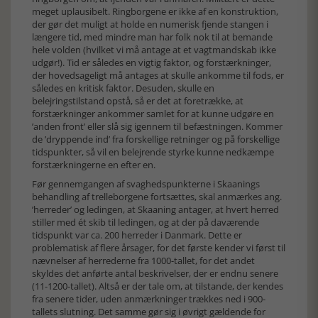
meget uplausibelt. Ringborgene er ikke af en konstruktion,
der gør det muligt at holde en numerisk fjende stangen i
længere tid, med mindre man har folk nok til at bemande
hele volden (hvilket vi må antage at et vagtmandskab ikke
udgør!). Tid er således en vigtig faktor, og forstærkninger,
der hovedsageligt må antages at skulle ankomme til fods, er
således en kritisk faktor. Desuden, skulle en
belejringstilstand opstå, så er det at foretrække, at
forstærkninger ankommer samlet for at kunne udgøre en
’anden front’ eller slå sig igennem til befæstningen. Kommer
de ’dryppende ind’ fra forskellige retninger og på forskellige
tidspunkter, så vil en belejrende styrke kunne nedkæmpe
forstærkningerne en efter en.
Før gennemgangen af svaghedspunkterne i Skaanings
behandling af trelleborgene fortsættes, skal anmærkes ang.
’herreder’ og ledingen, at Skaaning antager, at hvert herred
stiller med ét skib til ledingen, og at der på daværende
tidspunkt var ca. 200 herreder i Danmark. Dette er
problematisk af flere årsager, for det første kender vi først til
nævnelser af herrederne fra 1000-tallet, for det andet
skyldes det anførte antal beskrivelser, der er endnu senere
(11-1200-tallet). Altså er der tale om, at tilstande, der kendes
fra senere tider, uden anmærkninger trækkes ned i 900-
tallets slutning. Det samme gør sig i øvrigt gældende for