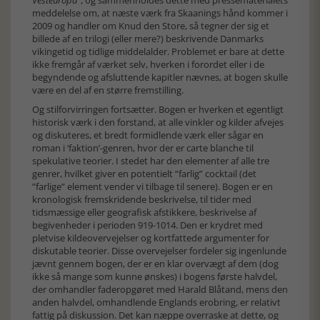
Vesteuropa
”, og sammenholdes dette med pressematerialets
meddelelse om, at næste værk fra Skaanings hånd kommer i
2009 og handler om Knud den Store, så tegner der sig et
billede af en trilogi (eller mere?) beskrivende Danmarks
vikingetid og tidlige middelalder. Problemet er bare at dette
ikke fremgår af værket selv, hverken i forordet eller i de
begyndende og afsluttende kapitler nævnes, at bogen skulle
være en del af en større fremstilling.
Og stilforvirringen fortsætter. Bogen er hverken et egentligt
historisk værk i den forstand, at alle vinkler og kilder afvejes
og diskuteres, et bredt formidlende værk eller sågar en
roman i ’faktion’-genren, hvor der er carte blanche til
spekulative teorier. I stedet har den elementer af alle tre
genrer, hvilket giver en potentielt ”farlig” cocktail (det
”farlige” element vender vi tilbage til senere). Bogen er en
kronologisk fremskridende beskrivelse, til tider med
tidsmæssige eller geografisk afstikkere, beskrivelse af
begivenheder i perioden 919-1014. Den er krydret med
pletvise kildeovervejelser og kortfattede argumenter for
diskutable teorier. Disse overvejelser fordeler sig ingenlunde
jævnt gennem bogen, der er en klar overvægt af dem (dog
ikke så mange som kunne ønskes) i bogens første halvdel,
der omhandler faderopgøret med Harald Blåtand, mens den
anden halvdel, omhandlende Englands erobring, er relativt
fattig på diskussion. Det kan næppe overraske at dette, og