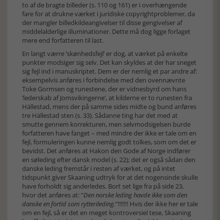
to af de bragte billeder (s. 110 og 161) er i overhængende
fare for at drukne værket i juridiske copyrightproblemer, da
der mangler billedkildeangivelser til disse gengivelser af
middelalderlige illuminationer. Dette må dog ligge forlaget
mere end forfatteren til last.
En langt værre ’skønhedsfejl’ er dog, at værket på enkelte
punkter modsiger sig selv. Det kan skyldes at der har sneget
sig fejl ind i manuskriptet. Dem er der nemlig et par andre af:
eksempelvis anføres i forbindelse med den ovennævnte
Toke Gormsen og runestene, der er vidnesbyrd om hans
’lederskab af Jomsvikingerne’, at kilderne er to runesten fra
Hällestad, mens der på samme sides midte og bund anføres
tre Hällestad sten (s. 33). Sådanne ting har det med at
smutte gennem korrekturen, men selvmodsigelsen burde
forfatteren have fanget – med mindre der ikke er tale om en
fejl, formuleringen kunne nemlig godt tolkes, som om det er
bevidst. Det anføres at Hakon den Gode af Norge indfører
en søleding efter dansk model (s. 22); det er også sådan den
danske leding fremstår i resten af værket, og på intet
tidspunkt giver Skaaning udtryk for at det nogensinde skulle
have forholdt sig anderledes. Bort set lige fra på side 23,
hvor det anføres at: ”
Den norske leding havde ikke som den
danske en fortid som rytterileding.
”!!!!!!! Hvis der ikke her er tale
om en fejl, så er det en meget kontroversiel tese, Skaaning