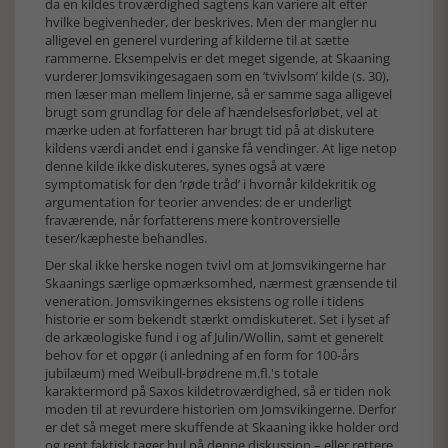
da en kildes troværdighed sagtens kan variere alt efter
hvilke begivenheder, der beskrives. Men der mangler nu
alligevel en generel vurdering af kilderne til at sætte
rammerne. Eksempelvis er det meget sigende, at Skaaning
vurderer Jomsvikingesagaen som en ’tvivlsom’ kilde (s. 30),
men læser man mellem linjerne, så er samme saga alligevel
brugt som grundlag for dele af hændelsesforløbet, vel at
mærke uden at forfatteren har brugt tid på at diskutere
kildens værdi andet end i ganske få vendinger. At lige netop
denne kilde ikke diskuteres, synes også at være
symptomatisk for den ’røde tråd’ i hvornår kildekritik og
argumentation for teorier anvendes: de er underligt
fraværende, når forfatterens mere kontroversielle
teser/kæpheste behandles.
Der skal ikke herske nogen tvivl om at Jomsvikingerne har
Skaanings særlige opmærksomhed, nærmest grænsende til
veneration. Jomsvikingernes eksistens og rolle i tidens
historie er som bekendt stærkt omdiskuteret. Set i lyset af
de arkæologiske fund i og af Julin/Wollin, samt et generelt
behov for et opgør (i anledning af en form for 100-års
jubilæum) med Weibull-brødrene m.fl.'s totale
karaktermord på Saxos kildetroværdighed, så er tiden nok
moden til at revurdere historien om Jomsvikingerne. Derfor
er det så meget mere skuffende at Skaaning ikke holder ord
og rent faktisk tager hul på denne diskussion – eller rettere,