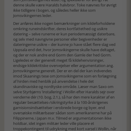
denne skulle være Haralds halvbror. Toke nævnes for øvrigt
ikke tidligere i bogen, og således heller ikke som
Jomsvikingernes leder.
Der anføres ikke nogen bemærkninger om kildeforholdene
omkring runeindskrifter, deres kortfattethed og usikre
datering – selve runerne er kun periodemæssigt daterbare,
og selv med navngivne personer eller begivenheder er
dateringerne usikre – der kunne jo have stået flere slag ved
Uppsala end det, hvor Jomsvikingerne skulle have deltaget,
og der er nok andre end Gorm den Gamle der hed Gorm.
Ligeledes er der generelt meget få kildehenvisninger,
endsige kildekritiske overvejelser eller argumentation ang.
Jomsvikingerne generelt. Der er en del der kan indvendes
imod Skaanings tese om Jomsvikingerne som en forlægning
af hirden med henblik på anvendelse i hele det
skandinaviske og nordtyske område. Læser man Saxo om
selve Styrbjørns ’installering’ i Wollin efter Haralds sejr over
venderne dér (10. bog, 2.1.), så har den mere karakter af en
regulær besættelses-/sikringstyrke á la 100-årskrigenes
garnisionsindsættelser i erobrede borge og byer, end
oversøiske militærbaser sådan som amerikanerne har på
Filippinerne, i Japan m.v. Tilmed er argumentationen ikke
holdbar, idet ingen militær leder ville placere et
troppekontingent til udrykning med kort varsel i Wollin, når