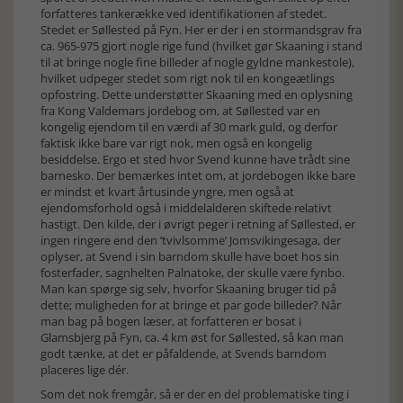
forfatteres tankerække ved identifikationen af stedet.
Stedet er Søllested på Fyn. Her er der i en stormandsgrav fra
ca. 965-975 gjort nogle rige fund (hvilket gør Skaaning i stand
til at bringe nogle fine billeder af nogle gyldne mankestole),
hvilket udpeger stedet som rigt nok til en kongeætlings
opfostring. Dette understøtter Skaaning med en oplysning
fra Kong Valdemars jordebog om, at Søllested var en
kongelig ejendom til en værdi af 30 mark guld, og derfor
faktisk ikke bare var rigt nok, men også en kongelig
besiddelse. Ergo et sted hvor Svend kunne have trådt sine
barnesko. Der bemærkes intet om, at jordebogen ikke bare
er mindst et kvart årtusinde yngre, men også at
ejendomsforhold også i middelalderen skiftede relativt
hastigt. Den kilde, der i øvrigt peger i retning af Søllested, er
ingen ringere end den ’tvivlsomme’ Jomsvikingesaga, der
oplyser, at Svend i sin barndom skulle have boet hos sin
fosterfader, sagnhelten Palnatoke, der skulle være fynbo.
Man kan spørge sig selv, hvorfor Skaaning bruger tid på
dette; muligheden for at bringe et par gode billeder? Når
man bag på bogen læser, at forfatteren er bosat i
Glamsbjerg på Fyn, ca. 4 km øst for Søllested, så kan man
godt tænke, at det er påfaldende, at Svends barndom
placeres lige dér.
Som det nok fremgår, så er der en del problematiske ting i