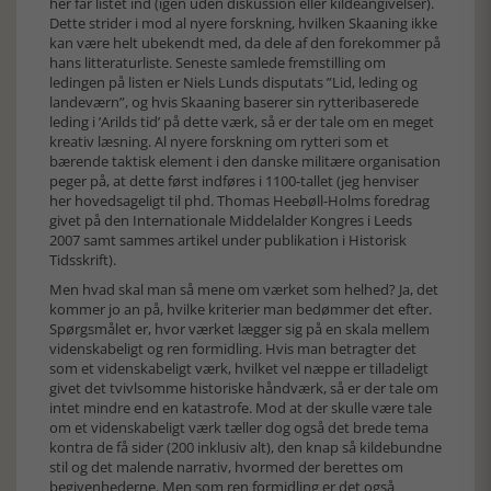
her får listet ind (igen uden diskussion eller kildeangivelser).
Dette strider i mod al nyere forskning, hvilken Skaaning ikke
kan være helt ubekendt med, da dele af den forekommer på
hans litteraturliste. Seneste samlede fremstilling om
ledingen på listen er Niels Lunds disputats ”Lid, leding og
landeværn”, og hvis Skaaning baserer sin rytteribaserede
leding i ’Arilds tid’ på dette værk, så er der tale om en meget
kreativ læsning. Al nyere forskning om rytteri som et
bærende taktisk element i den danske militære organisation
peger på, at dette først indføres i 1100-tallet (jeg henviser
her hovedsageligt til phd. Thomas Heebøll-Holms foredrag
givet på den Internationale Middelalder Kongres i Leeds
2007 samt sammes artikel under publikation i Historisk
Tidsskrift).
Men hvad skal man så mene om værket som helhed? Ja, det
kommer jo an på, hvilke kriterier man bedømmer det efter.
Spørgsmålet er, hvor værket lægger sig på en skala mellem
videnskabeligt og ren formidling. Hvis man betragter det
som et videnskabeligt værk, hvilket vel næppe er tilladeligt
givet det tvivlsomme historiske håndværk, så er der tale om
intet mindre end en katastrofe. Mod at der skulle være tale
om et videnskabeligt værk tæller dog også det brede tema
kontra de få sider (200 inklusiv alt), den knap så kildebundne
stil og det malende narrativ, hvormed der berettes om
begivenhederne. Men som ren formidling er det også