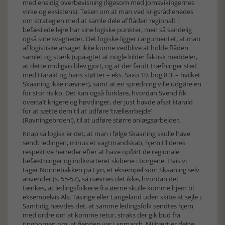
med ensidig overbevisning (ligesom med Jomsvikingernes
virke og eksistens). Tesen om at man ved krigsråd enedes
om strategien med at samle dele af flåden regionalt i
befæstede lejre har sine logiske punkter, men så sandelig
også sine svagheder. Det logiske ligger i argumentet, at man
af logistiske årsager ikke kunne vedblive at holde flåden
samlet og stærk (upåagtet at nogle kilder faktisk meddeler,
at dette muligvis blev gjort, og at der fandt træfninger sted
med Harald og hans støtter – eks. Saxo 10. bog 8.3. – hvilket
Skaaning ikke nævner), samt at en spredning ville udgøre en
for stor risiko. Det kan også forklare, hvordan Svend fik
overtalt krigere og høvdinger, der just havde afsat Harald
for at sætte dem til at udføre ’trællearbejde’
(Ravningebroen!), til at udføre større anlægsarbejder.
Knap så logisk er det, at man i følge Skaaning skulle have
sendt ledingen, minus et vagtmandskab, hjem til deres
respektive herreder efter at have opført de regionale
befæstninger og indkvarteret skibene i borgene. Hvis vi
tager Nonnebakken på Fyn, et eksempel som Skaaning selv
anvender (s. 55-57), så nævnes det ikke, hvordan det
tænkes, at ledingsfolkene fra øerne skulle komme hjem til
eksempelvis Als, Tåsinge eller Langeland uden skibe at sejle i.
Samtidig hævdes det, at samme ledingsfolk sendtes hjem
med ordre om at komme retur, straks der gik bud fra
ringborgen om, at fjenden var i anmarch. Militært er dette