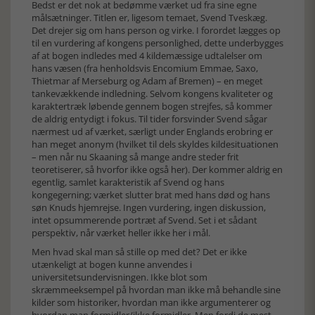
Bedst er det nok at bedømme værket ud fra sine egne
målsætninger. Titlen er, ligesom temaet, Svend Tveskæg.
Det drejer sig om hans person og virke. I forordet lægges op
til en vurdering af kongens personlighed, dette underbygges
af at bogen indledes med 4 kildemæssige udtalelser om
hans væsen (fra henholdsvis Encomium Emmae, Saxo,
Thietmar af Merseburg og Adam af Bremen) – en meget
tankevækkende indledning. Selvom kongens kvaliteter og
karaktertræk løbende gennem bogen strejfes, så kommer
de aldrig entydigt i fokus. Til tider forsvinder Svend sågar
nærmest ud af værket, særligt under Englands erobring er
han meget anonym (hvilket til dels skyldes kildesituationen
– men når nu Skaaning så mange andre steder frit
teoretiserer, så hvorfor ikke også her). Der kommer aldrig en
egentlig, samlet karakteristik af Svend og hans
kongegerning; værket slutter brat med hans død og hans
søn Knuds hjemrejse. Ingen vurdering, ingen diskussion,
intet opsummerende portræt af Svend. Set i et sådant
perspektiv, når værket heller ikke her i mål.
Men hvad skal man så stille op med det? Det er ikke
utænkeligt at bogen kunne anvendes i
universitetsundervisningen. Ikke blot som
skræmmeeksempel på hvordan man ikke må behandle sine
kilder som historiker, hvordan man ikke argumenterer og