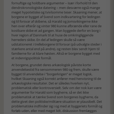
fornuftige og holdbare argumenter – især i forhold til den
dendrokronologiske datering – men desværre også mange
meget hypotetiske og tvivlsomme teser. Skaaning mener, at
borgene er bygget af Svend som indkvartering for ledingen
og til forsvar af skibene, så Harald og Jomsvikingerne ikke
hen over efterår og vinter 980 kunne afbrænde eller rane de
kostbare skibe et ad gangen. Man byggede derfor en borg i
hver region af Danmark til at huse de omkringliggende
herreders skibe. En del af ledingen skulle så være
udstationeret i trelleborgene til forsvar (på udvalgte steder i
stærkere antal end på andre), og resten blev sendt hjem til
familierne for at klare høsten. Altså er borgene bygget med
et indenrigspolitisk formål.
At borgene, grundet deres arkæologisk påviste korte
anvendelsestid fra sensommeren 980 og frem, skulle være
bygget til anvendelse i ”borgerkrigen” er meget logisk,
hvilket Skaaning også korrekt anfører med henvisning til de
arkæologiske resultater. Det er således hverken nyt,
problematisk eller kontroversielt. Selv om der nok kan være
argumenter for Harald som bygherre, så er det ikke
problematisk at tænke Svend som borgenes bygherre, da
dette givet den politiske/militære situation er plausibelt. Det
problematiske indfinder sig i og med at byggeriets formål og
forløb uden, eller med meget lidt, diskussion fremlægges