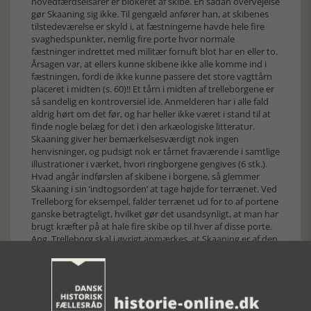
hovedfærdselsårer er blokeret af skibe. En sådan overvejelse
gør Skaaning sig ikke. Til gengæld anfører han, at skibenes
tilstedeværelse er skyld i, at fæstningerne havde hele fire
svaghedspunkter, nemlig fire porte hvor normale
fæstninger indrettet med militær fornuft blot har en eller to.
Årsagen var, at ellers kunne skibene ikke alle komme ind i
fæstningen, fordi de ikke kunne passere det store vagttårn
placeret i midten (s. 60)!! Et tårn i midten af trelleborgene er
så sandelig en kontroversiel ide. Anmelderen har i alle fald
aldrig hørt om det før, og har heller ikke været i stand til at
finde nogle belæg for det i den arkæologiske litteratur.
Skaaning giver her bemærkelsesværdigt nok ingen
henvisninger, og pudsigt nok er tårnet fraværende i samtlige
illustrationer i værket, hvori ringborgene gengives (6 stk.).
Hvad angår indførslen af skibene i borgene, så glemmer
Skaaning i sin ’indtogsorden’ at tage højde for terrænet. Ved
Trelleborg for eksempel, falder terrænet ud for to af portene
ganske betragteligt, hvilket gør det usandsynligt, at man har
brugt kræfter på at hale fire skibe op til hver af disse porte.
Ang. Trelleborg skal i øvrigt anmærkes, at Skaaning er af den
opfattelse, at de tretten af husene i forborgen skal have
været anvendt som fangelejr for Haralds støtter efter de
tabte slaget ved Trelleborg, på trods af at arkæologerne ikke
har fundet spor af ildsteder i de pågældende bygninger, og
derfor mener der er tale om stalde og opmagasinering.