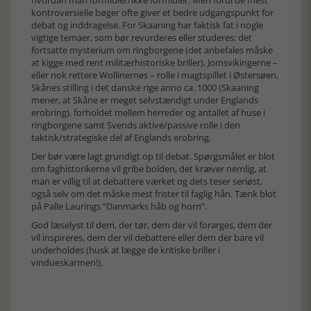
hvordan man formidler/ikke formidler. Men fordi de mest
kontroversielle bøger ofte giver et bedre udgangspunkt for
debat og inddragelse. For Skaaning har faktisk fat i nogle
vigtige temaer, som bør revurderes eller studeres: det
fortsatte mysterium om ringborgene (det anbefales måske
at kigge med rent militærhistoriske briller), Jomsvikingerne –
eller nok rettere Wollinernes – rolle i magtspillet i Østersøen,
Skånes stilling i det danske rige anno ca. 1000 (Skaaning
mener, at Skåne er meget selvstændigt under Englands
erobring), forholdet mellem herreder og antallet af huse i
ringborgene samt Svends aktive/passive rolle i den
taktisk/strategiske del af Englands erobring.
Der bør være lagt grundigt op til debat. Spørgsmålet er blot
om faghistorikerne vil gribe bolden, det kræver nemlig, at
man er villig til at debattere værket og dets teser seriøst,
også selv om det måske mest frister til faglig hån. Tænk blot
på Palle Laurings ”Danmarks håb og horn”.
God læselyst til dem, der tør, dem der vil forarges, dem der
vil inspireres, dem der vil debattere eller dem der bare vil
underholdes (husk at lægge de kritiske briller i
vindueskarmen!).