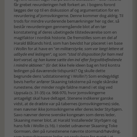
får grebet revurderingen helt forkert an. I bogens forord
lægges der op til en diskussion af og argumentation for en
revurdering af Jomsvikingerne. Denne kommer dog aldrig. Til
trods for mindre vurderende bemærkninger her og der, så
består revurderingen gennemgående blot af en tør
konstatering af deres ubetingede tilstedeværelse som en
magtfaktor i nordisk historie. De fremstilles som en del af
Harald Blåtands hird, som han bevidst har placeret i en base
i Wollin for at have en ”
en militærstyrke, som var langt lettere at
udbyde end ledingen”
, og som
”stod til disposition for ham med
kort varsel, og han kunne sætte den ind efter forgodtbefindende
i mindre aktioner.
” (Er det ikke hele ideen bag en hird kontra
ledingen på daværende tidspunkt? Og skulle dette
begrunde dens ’udstationering’ i Wollin?) Som endegyldigt
bevis herfor anfører Skaaning teksterne på nogle skånske
runestene, der minder nogle faldne mænd i et slag ved
Uppsala (s. 31-35) ca. 968-970, hvor Jomsvikingerne
antageligt skal have deltaget. Stenene indikerer ganske
vidst, at de dræbte var på tabernes (Jomsvikingernes) side,
men nævner ikke Jomsvikingerne eller deres leder Styrbjørn.
Saxo nævner denne svenske kongesøn som deres leder,
Skaaning mener blot, at Harald ’installerede’ Styrbjørn og
hans folk i Wollin (s.16). I stedet udnævner Skaaning Toke
Gormsen, den på runestenene nævnte stormand/høvding,
som Jomsvikingernes leder, og spekulerer for øvrigt i at