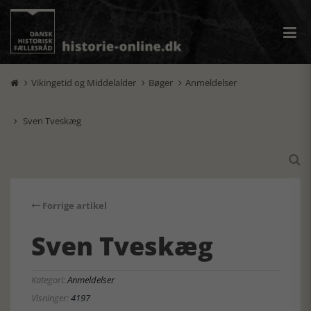
Vikingetid og Middelalder
Bøger
Anmeldelser



Sven Tveskæg


Forrige artikel
Sven Tveskæg
Kategori:
Anmeldelser
Visninger:
4197