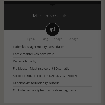
Mest læste artikler

Lige nu
I dag
7 dage
28 dage
Faderskabssager med tyske soldater
Gamle mønter kan have værdi
Den moderne by
Fra Madsen Maskingeværer til Disamatic
STEDET FORTÆLLER – om DANSK VESTINDIEN
Københavns forunderlige historie
Philip de Lange - Københavns store bygmester