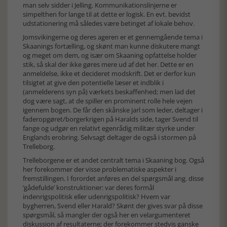
man selv sidder i Jelling. Kommunikationslinjerne er
simpelthen for lange til at dette er logisk. En evt. bevidst
udstationering må således være betinget af lokale behov.
Jomsvikingerne og deres ageren er et gennemgående tema i
Skaanings fortælling, og skønt man kunne diskutere mangt
og meget om dem, og især om Skaaning opfattelse holder
stik, så skal der ikke gøres mere ud af det her. Dette er en
anmeldelse, ikke et decideret modskrift. Det er derfor kun
tilsigtet at give den potentielle læser et indblik i
(anmelderens syn på) værkets beskaffenhed; men lad det
dog være sagt, at de spiller en prominent rolle hele vejen
igennem bogen. De får den skånske jarl som leder, deltager i
faderopgøret/borgerkrigen på Haralds side, tager Svend til
fange og udgør en relativt egenrådig militær styrke under
Englands erobring. Selvsagt deltager de også i stormen på
Trelleborg.
Trelleborgene er et andet centralt tema i Skaaning bog. Også
her forekommer der visse problematiske aspekter i
fremstillingen. I forordet anføres en del spørgsmål ang. disse
’gådefulde’ konstruktioner: var deres formål
indenrigspolitisk eller udenrigspolitisk? Hvem var
bygherren, Svend eller Harald? Skønt der gives svar på disse
spørgsmål, så mangler der også her en velargumenteret
diskussion af resultaterne; der forekommer stedvis ganske