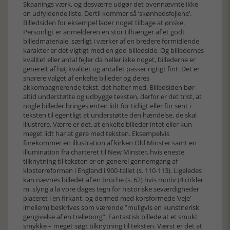
Skaanings værk, og desværre udgør det ovennævnte ikke
en udfyldende liste. Dertil kommer så ’skønhedsfejlene’.
Billedsiden for eksempel lader noget tilbage at ønske.
Personligt er anmelderen en stor tilhænger af et godt
billedmateriale, særligt i værker af en bredere formidlende
karakter er det vigtigt med en god billedside. Og billedernes
kvalitet eller antal fejler da heller ikke noget, billederne er
generelt af høj kvalitet og antallet passer rigtigt fint. Det er
snarere valget af enkelte billeder og deres
akkompagnerende tekst, det halter med. Billedsiden bør
altid understøtte og udbygge teksten, derfor er det trist, at
nogle billeder bringes enten lidt for tidligt eller for sent i
teksten til egentligt at understøtte den hændelse, de skal
illustrere. Værre er det, at enkelte billeder intet eller kun
meget lidt har at gøre med teksten. Eksempelvis
forekommer en illustration af kirken Old Minster samt en
illumination fra charteret til New Minster, hvis eneste
tilknytning til teksten er en generel gennemgang af
klosterreformen i England i 900-tallet (s. 110-113). Ligeledes
kan nævnes billedet af en broche (s. 62) hvis motiv (4 cirkler
m. slyng a la vore dages tegn for historiske seværdigheder
placeret i en firkant, og dermed med korsformede ’veje’
imellem) beskrives som værende ”muligvis en kunstnerisk
gengivelse af en trelleborg”. Fantastisk billede at et smukt
smykke – meget søgt tilknytning til teksten. Værst er det at