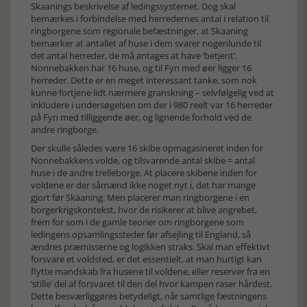
Skaanings beskrivelse af ledingssystemet. Dog skal
bemærkes i forbindelse med herredernes antal i relation til
ringborgene som regionale befæstninger, at Skaaning
bemærker at antallet af huse i dem svarer nogenlunde til
det antal herreder, de må antages at have ’betjent’.
Nonnebakken har 16 huse, og til Fyn med øer ligger 16
herreder. Dette er en meget interessant tanke, som nok
kunne fortjene lidt nærmere granskning – selvfølgelig ved at
inkludere i undersøgelsen om der i 980 reelt var 16 herreder
på Fyn med tilliggende øer, og lignende forhold ved de
andre ringborge.
Der skulle således være 16 skibe opmagasineret inden for
Nonnebakkens volde, og tilsvarende antal skibe = antal
huse i de andre trelleborge. At placere skibene inden for
voldene er der såmænd ikke noget nyt i, det har mange
gjort før Skaaning. Men placerer man ringborgene i en
borgerkrigskontekst, hvor de risikerer at blive angrebet,
frem for som i de gamle teorier om ringborgene som
ledingens opsamlingssteder før afsejling til England, så
ændres præmisserne og logikken straks. Skal man effektivt
forsvare et voldsted, er det essentielt, at man hurtigt kan
flytte mandskab fra husene til voldene, eller reserver fra en
’stille’ del af forsvaret til den del hvor kampen raser hårdest.
Dette besværliggøres betydeligt, når samtlige fæstningens