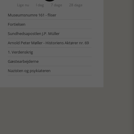
Lige nu
I dag
7 dage
28 dage
Museumsnumre 161 - fliser
Fortielsen
Sundhedsapostlen J.P. Müller
Arnold Peter Møller - Historiens Aktører nr. 69
1. Verdenskrig
Gæstearbejderne
Nazisten og psykiateren