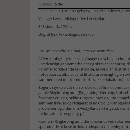
Visninger:
5796
Palle Eriksen, Torben Egebjerg, Lis Helles Olesen, Ha
Vikinger i vest - vikingetiden i Vestjylland
348 sider, ill., 295 kr.
Udg. af Jysk Arkæologisk Selskab
Per Ole Schovsbo, Dr. phil., museumskonsulent
Af fem mulige stjerner skal
Vikinger i vest
have seks – b
usædvanligt gennemarbejdet og skrevet i et sprog, de
kommer forklarende tekstbokse, et væld af illustrati
noteapparat, afbalanceret litteraturoversigt og en ov
sammen med detaljerede kort trækker lokalområdet in
Bogens styrke er, at den er skrevet af fire ledende a
gamle Ringkøbing amt (Ringkøbing, Herning, Holstebr
foretaget en lang række udgravninger og undersøgelse
sammenskrevet og redigeret til én utrolig klar og af
problemer og viden om Vestjyllands vikingetid, nærmer
middelalder trænger sig på.
Kærnen i Ringkøbing amt, der forsvandt ved reformen
spændende at læse de lokale eksperters mening om 