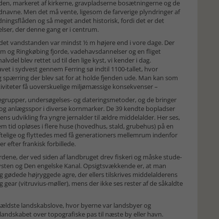
tiden, markeret af kirkerne, gravpladserne bosætningerne og de
ednavne. Men det må vente, ligesom de farverige plyndringer af
ningsflåden og så meget andet historisk, fordi det er det
lser, der denne gang er i centrum.
idet vandstanden var mindst ½ m højere end i vore dage. Der
um og Ringkøbing fjorde, vadehavsdannelser og en fliget
lvdel blev rettet ud til den lige kyst, vi kender i dag.
avet i sydvest gennem Ferring sø indtil 1100-tallet, hvor
 spærring der blev sat for at holde fjenden ude. Man kan som
iviteter få uoverskuelige miljømæssige konsekvenser –
egrupper, undersøgelses- og dateringsmetoder, og de bringer
gs- og anlægsspor i diverse kornmarker. De 39 kendte bopladser
ens udvikling fra yngre jernalder til ældre middelalder. Her ses,
 tid opløses i flere huse (hovedhus, stald, grubehus) på en
telige og flyttedes med få generationers mellemrum indenfor
r efter frankisk forbillede.
rdene, der ved siden af landbruget drev fiskeri og måske stude-
ten og Den engelske Kanal. Opsigtsvækkende er, at man
 gødede højryggede agre, der ellers tilskrives middelalderens
gear (vitruvius-møller), mens der ikke ses rester af de såkaldte
 ældste landskabslove, hvor byerne var landsbyer og
ndskabet over topografiske pas til næste by eller havn.