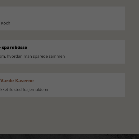
l Koch
 sparebøsse
r om, hvordan man sparede sammen
 Varde Kaserne
ket ildsted fra jernalderen