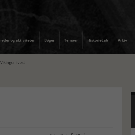
eder og aktiviteter
Bøger
Temaer
HistorieLab
Arkiv
Vikinger i vest