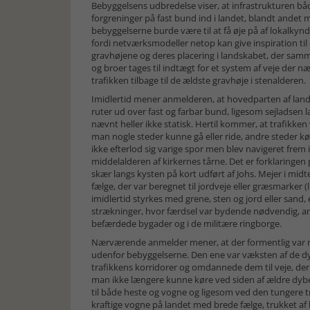
Bebyggelsens udbredelse viser, at infrastrukturen bå
forgreninger på fast bund ind i landet, blandt andet
bebyggelserne burde være til at få øje på af lokalkynd
fordi netværksmodeller netop kan give inspiration ti
gravhøjene og deres placering i landskabet, der sam
og broer tages til indtægt for et system af veje der
trafikken tilbage til de ældste gravhøje i sten
Imidlertid mener anmelderen, at hovedparten af landt
ruter ud over fast og farbar bund, ligesom sejladse
nævnt heller ikke statisk. Hertil kommer, at trafikken
man nogle steder kunne gå eller ride, andre steder kø
ikke efterlod sig varige spor men blev navigeret frem 
middelalderen af kirkernes tårne. Det er forklaringen
skær langs kysten på kort udført af Johs. Mejer i midt
fælge, der var beregnet til jordveje eller græsmarker
imidlertid styrkes med grene, sten og jord eller sand
strækninger, hvor færdsel var bydende nødvendig, 
befærdede bygader og i de militære ringborge.
Nærværende anmelder mener, at der formentlig var mi
udenfor bebyggelserne. Den ene var væksten af de 
trafikkens korridorer og omdannede dem til veje, der s
man ikke længere kunne køre ved siden af ældre dy
til både heste og vogne og ligesom ved den tungere 
kraftige vogne på landet med brede fælge, trukket af