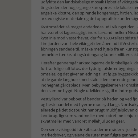
udfyldte den landskabelige mosaik i løbet af vikinge
tingsteder, der nogle gange kan spores i de lokale st
engelske klostre, den spirende kongemagt, hirden, led
arkæologiske materiale og de topografiske undersøge
Kystområdet så meget anderledes ud i vikingetiden, 
har været et laguneagtigt indre farvand mellem Niss
kystlinie mod Vesterhavet, der fra 1600-tallets sidste ha
Limfjorden var i hele vikingetiden åben ud til Vesterh
åbningen sandede til, måske med hjælp fra en kunstig
anmelder tænke, at også dengang kunne militære akt
Herefter gennemgår arkæologerne de forskellige kild
fortræffelige luftfotos, der tydeligt afslører bygnin
omtales, og det giver anledning til at følge byggeskikk
at de gamle langhuse med stald i den ene ende gennem
indhegnet gårdsplads. Men bebyggelserne var omskif
den samme bygd. Nogle udviklede sig til mindre godse
Vestjylland var beboet af bønder på heden og ved fjo
og hestehandel med byerne mod syd langs Nordsøkys
allerede på det tidspunkt har brugt muldfjælploven og
landbrug, ligesom vandmøller med lodret møllehjul og 
skvatmøller med vandret møllehjul uden gear.
Den sene vikingetid før købstæderne møder vi jo i de
markedsbyer, og vejene de ruter man fulgte gennem la