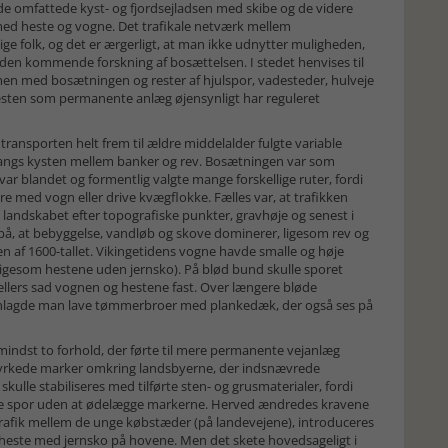
de omfattede kyst- og fjordsejladsen med skibe og de videre
 med heste og vogne. Det trafikale netværk mellem
ige folk, og det er ærgerligt, at man ikke udnytter muligheden,
l den kommende forskning af bosættelsen. I stedet henvises til
men med bosætningen og rester af hjulspor, vadesteder, hulveje
 næsten som permanente anlæg øjensynligt har reguleret
alderen.
ransporten helt frem til ældre middelalder fulgte variable
n langs kysten mellem banker og rev. Bosætningen var som
 var blandet og formentlig valgte mange forskellige ruter, fordi
re med vogn eller drive kvægflokke. Fælles var, at trafikken
i landskabet efter topografiske punkter, gravhøje og senest i
 på, at bebyggelse, vandløb og skove dominerer, ligesom rev og
en af 1600-tallet. Vikingetidens vogne havde smalle og høje
 (ligesom hestene uden jernsko). På blød bund skulle sporet
, ellers sad vognen og hestene fast. Over længere bløde
anlagde man lave tømmerbroer med plankedæk, der også ses på
ndst to forhold, der førte til mere permanente vejanlæg
dyrkede marker omkring landsbyerne, der indsnævrede
kulle stabiliseres med tilførte sten- og grusmaterialer, fordi
be spor uden at ødelægge markerne. Herved ændredes kravene
trafik mellem de unge købstæder (på landevejene), introduceres
 heste med jernsko på hovene. Men det skete hovedsageligt i