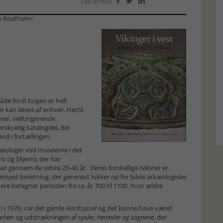
Del artikel:



ns Rostholm:
åde fordi bogen er helt
r kan læses af enhver. Hertil
oner, velfungerende
erskuelig katalogdel, der
d i fortællingen.
rkæologer ved museerne i det
o og Skjern), der har
r gennem de sidste 25-40 år. Deres forskellige tekster er
dæmpet beretning, der generøst lukker op for både arkæologiske
e betegnet perioden fra ca. år 700 til 1100, hvor ældre
 i 1970, var det gamle
Hardsyssel
og det kunne have været
arten og udstrækningen af
sysler, herreder og sognene
, der