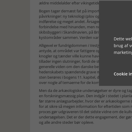
ældre middelalder efter vikingetidens afslutning.
Bogen tager dernæst fat på importsagerne i de vikin
påvirkninger: ny teknologi (plov og vandmølle), anl
indførelse og meget andet. Årsagen er naturligvis, at 
forbindelse med hinanden, men nok så meget at tid
skibsbyggeri i Skandinavien, på Britiske Øer og lang
kystområder sammen. Verden var blevet mindre, og ma
Dette web
brug af 
Alligevel er fundrigdommen i Vestjylland ikke så stor s
antyde, at området var fattigere og tyndere befolket 
marketin
knogler og tænder ville kunne have antydet kostvane
tillader ingen slutninger, fordi de stort set ikke ind
generelle viden om den danske befolknings størrelse,
hedenskabets spændende grave med udstyr til kristend
Cookie in
sten berøres i bogens 11. kapitel, der afrundes med b
over nogle af temaerne for de kommende undersøgelse
Men da de arkæologiske undersøgelser er dyre og tager
en forskningsmæssig plan. Den indgår i stedet i pl
før større anlægsarbejder, hvor der er arkæologerne 
for at sikre så megen information for eftertiden som
proces gør udgraveren til det sidste vidne om de kultu
undersøgelsen. Det er der dette engagement, der gø
og alle andre steder bør opleve.