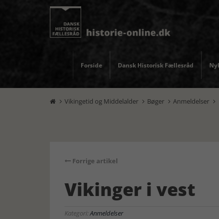
Forside
Dansk Historisk Fællesråd
Nyh
Vikingetid og Middelalder
Bøger
Anmeldelser




Forrige artikel
Vikinger i vest
Kategori:
Anmeldelser