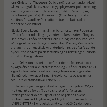
Jens Christoffer Thygesen (Dalbygård), plantemanden Aksel
Olsen (Geografisk Have), skolesygeplejersken, politikeren og
kvindesagskvinden Ida Jørgensen (Radikale Venstre) og
revydronningen Maja Rasmussen (Sans Souci) udfoldes
Koldings forvandling fra traditionsbundet købstad til
moderne bysamfund.
Nicolai Scene lægger hus til, når borgmester Jørn Pedersen
officielt åbner udstilling og vender de første sider af bogen.
Derudover vil både forfatter Helle Juhl og stadsarkivar Lene
Wul sige et par ord i dagens anledning. Kolding Musikskole
bidrager til den musikalske underholdning og efterfølgende
byder Stadsarkivet på en forfriskning og udstillingen i Nicolai
Kunst og Design åbnes.
- Vi er fælles om historien. Derfor er denne fejring af slot og
by også åben for alle interesserede, og vi håber, at mange vil
kigge forbi – både på selve åbningsdagen, men også i den
lille måned, hvor udstillingen i Nicolai Kunst og Design kan
ses, udtaler stadsarkivar Lene Wul.
Jubilæumsbogen sælges på selve dagen til en pris af 300,- kr.
med mulighed for at få den signeret af forfatteren.
Efterfølgende er det muligt at købe bogen hos byens
boghandlere, Koldinghus og Kolding Kommunes netbutik.
IVÆRKSÆTTERNE er et eksklusivt værk på 345 sider, der er