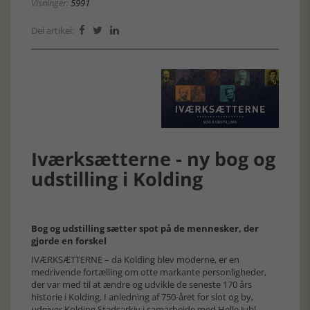
Visninger:
5991
Del artikel:



Iværksætterne - ny bog og
udstilling i Kolding
Bog og udstilling sætter spot på de mennesker, der
gjorde en forskel
IVÆRKSÆTTERNE – da Kolding blev moderne, er en
medrivende fortælling om otte markante personligheder,
der var med til at ændre og udvikle de seneste 170 års
historie i Kolding. I anledning af 750-året for slot og by,
udgiver Kolding Stadsarkiv i samarbejde med Helle Juhl