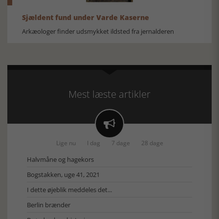
Sjældent fund under Varde Kaserne
Arkæologer finder udsmykket ildsted fra jernalderen
Mest læste artikler

Lige nu
I dag
7 dage
28 dage
Halvmåne og hagekors
Bogstakken, uge 41, 2021
I dette øjeblik meddeles det...
Berlin brænder