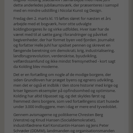
dette anderledes jubilæumsværk, der præsenteres i samspil
med en mindre udstilling i Nicolai Kunst og Design.
Fredag den 2. marts kl. 15 løftes sløret for næsten et års
arbejde med et bogværk, hvor otte udvalgte
koldingborgeres liv og virke udfoldes. Hver især har de
været med til at sætte gang i forandringer og påvirket
begivenheder, der har formet byen ved fjorden. Journalist
og forfatter Helle Juhl har spidset pennen og skrevet en
fængende beretning om demokrati, krig, industrialisering,
landbrugsrevolution, verdenskrise, byudvikling,
velfærdssamfund og ikke mindst fremsynethed - kort sagt
da Kolding blev moderne.
Det er en fortælling om nogle af de modige borgere, der
siden Grundloven har præget byens og egnens udvikling,
men det er også et indblik i ’den store historie’ med krige og
kriser ligesom eksempler på opfindsomhed og optimisme.
Kolding har altid tilpasset sig, og det skyldes først og
fremmest dens borgere, som ved fortællingens start husede
under 3.000 indbyggere, men i dag er mere end tyvedoblet.
Gennem avismagerne og politikerne Chresten Berg
(Venstre) og Knud Hansen (Socialdemokratiet),
industrifædrene Karl Konstantin-Hansen og Jens Peter
Schrøder (DDMM), landmanden og organisationsmanden