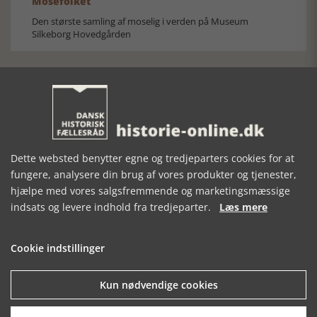
Mosefolket
Den største samling af moselig i verden på Museum
Silkeborg Hovedgården
Historisk festival i Faaborg
Dette websted benytter egne og tredjeparters cookies for at
fungere, analysere din brug af vores produkter og tjenester,
FOBURGH Faaborg Internationale Historie Festival 2026 30.
oktober - 1. november 2026
hjælpe med vores salgsfremmende og marketingsmæssige
indsats og levere indhold fra tredjeparter.
Læs mere
Cookie indstillinger
Kun nødvendige cookies
Historiens Aktører 79 - John Reed