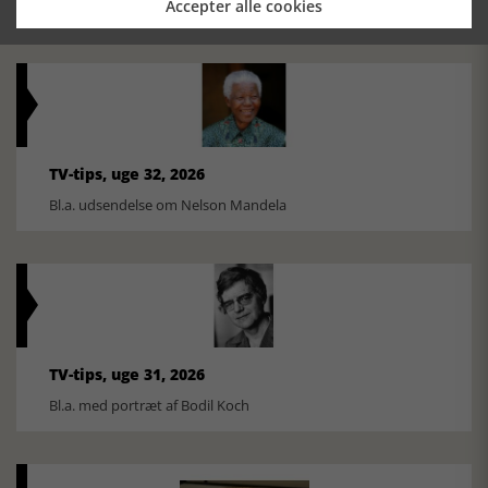
Ole Mortensøn fortæller om den amerikanske journalist
Accepter alle cookies
TV-tips, uge 32, 2026
Bl.a. udsendelse om Nelson Mandela
TV-tips, uge 31, 2026
Bl.a. med portræt af Bodil Koch