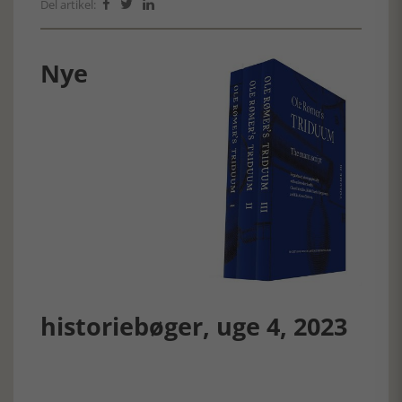
Del artikel:



Nye
historiebøger, uge 4, 2023