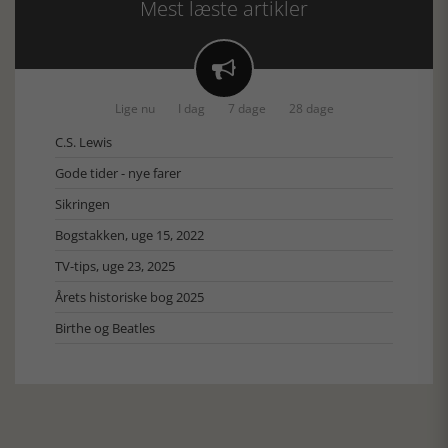
Mest læste artikler

Lige nu
I dag
7 dage
28 dage
C.S. Lewis
Gode tider - nye farer
Sikringen
Bogstakken, uge 15, 2022
TV-tips, uge 23, 2025
Årets historiske bog 2025
Birthe og Beatles