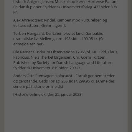
Lisbeth Ahlgren Jensen: Musikhistorikeren Hortense Panum.
En dansk pioner. Syddansk Universitetsforlag. 423 sider.398
kr.
Alex Ahrendtsen: Rindal. Kampen mod kultureliten og
velfærdsstaten. Grønningen 1.
Torben Hangaard: Da Italien blev et land. Garibaldis
dramatiske liv. Mellemgaard. 198 sider. 199,95 kr. (
Se
anmeldelsen her)
Ole Rømer’s Triduum Observations 1706 vol. I-III. Edd. Claus
Fabricius, Niels Therkel Jørgensen, Chr. Gorm Tortzen.
Published by Society for Danish Language and Literature.
Syddansk Universitet. 819 sider. 799 kr.
Anders Otte Stensager: Holocaust - Fortalt gennem steder
og genstande. Gads Forlag. 236 sider. 299,95 kr. (Anmeldes
senere på historie-online.dk)
[Historie-online.dk, den 25. januar 2023]