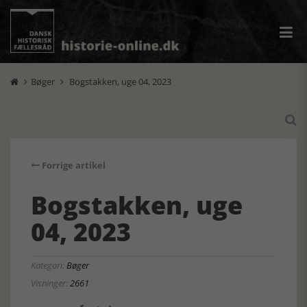
Bøger
Bogstakken, uge 04, 2023



Forrige artikel
Bogstakken, uge
04, 2023
Kategori:
Bøger
Visninger:
2661