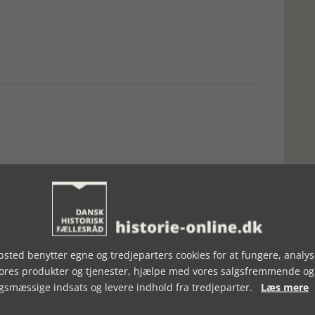
sted benytter egne og tredjeparters cookies for at fungere, analys
vores produkter og tjenester, hjælpe med vores salgsfremmende og
, UGE 10, 2021
BOGSTAKKEN, UGE 26, 2022
gsmæssige indsats og levere indhold fra tredjeparter.
Læs mere