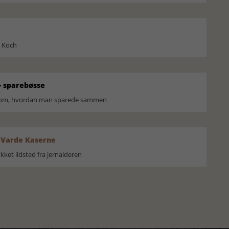
l Koch
 sparebøsse
r om, hvordan man sparede sammen
 Varde Kaserne
ket ildsted fra jernalderen