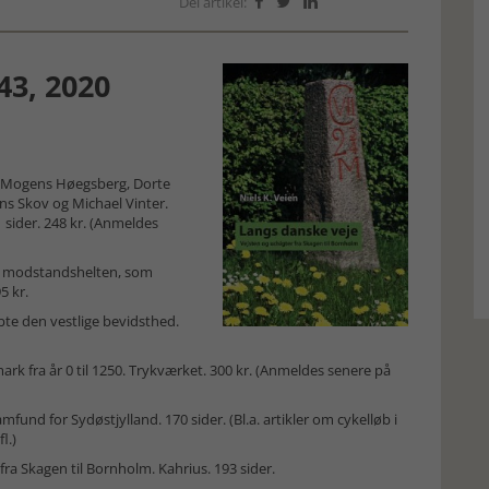
Del artikel:



43, 2020
Af Mogens Høegsberg, Dorte
ans Skov og Michael Vinter.
sider. 248 kr. (Anmeldes
 om modstandshelten, som
5 kr.
e den vestlige bevidsthed.
rk fra år 0 til 1250. Trykværket. 300 kr. (Anmeldes senere på
mfund for Sydøstjylland. 170 sider. (Bl.a. artikler om cykelløb i
l.)
fra Skagen til Bornholm. Kahrius. 193 sider.