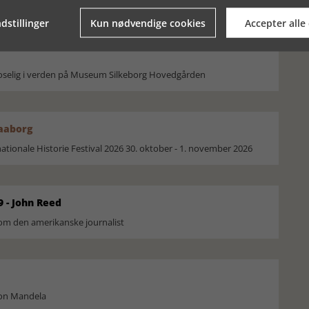
dstillinger
Kun nødvendige cookies
Accepter alle
moselig i verden på Museum Silkeborg Hovedgården
Faaborg
ionale Historie Festival 2026 30. oktober - 1. november 2026
9 - John Reed
om den amerikanske journalist
son Mandela