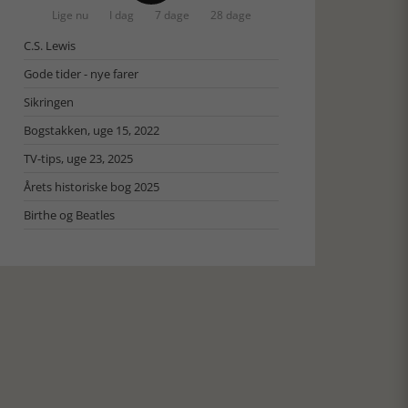
Lige nu
I dag
7 dage
28 dage
C.S. Lewis
Gode tider - nye farer
Sikringen
Bogstakken, uge 15, 2022
TV-tips, uge 23, 2025
Årets historiske bog 2025
Birthe og Beatles