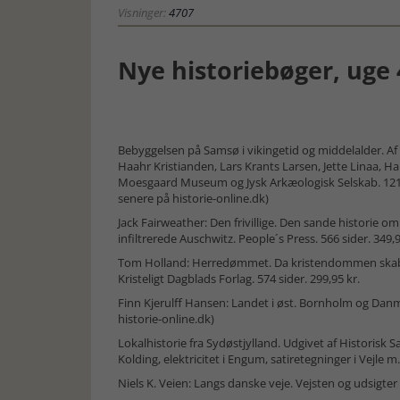
Visninger:
4707
Nye historiebøger, uge 
Bebyggelsen på Samsø i vikingetid og middelalder. 
Haahr Kristianden, Lars Krants Larsen, Jette Linaa, H
Moesgaard Museum og Jysk Arkæologisk Selskab. 121 
senere på historie-online.dk)
Jack Fairweather: Den frivillige. Den sande historie
infiltrerede Auschwitz. People´s Press. 566 sider. 349,9
Tom Holland: Herredømmet. Da kristendommen skabt
Kristeligt Dagblads Forlag. 574 sider. 299,95 kr.
Finn Kjerulff Hansen: Landet i øst. Bornholm og Danma
historie-online.dk)
Lokalhistorie fra Sydøstjylland. Udgivet af Historisk Sa
Kolding, elektricitet i Engum, satiretegninger i Vejle m.f
Niels K. Veien: Langs danske veje. Vejsten og udsigter 