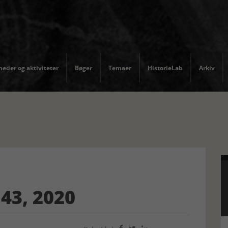
eder og aktiviteter
Bøger
Temaer
HistorieLab
Arkiv
43, 2020