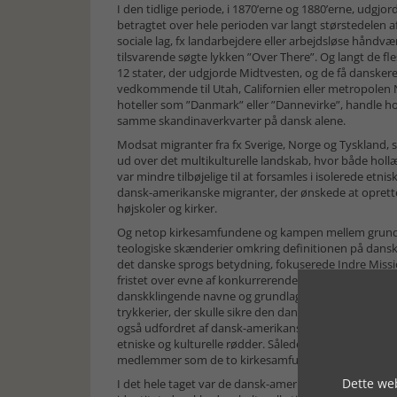
I den tidlige periode, i 1870’erne og 1880’erne, udgj
betragtet over hele perioden var langt størstedelen
sociale lag, fx landarbejdere eller arbejdsløse hå
tilsvarende søgte lykken ”Over There”. Og langt de f
12 stater, der udgjorde Midtvesten, og de få danskere
vedkommende til Utah, Californien eller metropolen
hoteller som ”Danmark” eller ”Dannevirke”, handle h
samme skandinaverkvarter på dansk alene.
Modsat migranter fra fx Sverige, Norge og Tyskland,
ud over det multikulturelle landskab, hvor både hollæn
var mindre tilbøjelige til at forsamles i isolerede et
dansk-amerikanske migranter, der ønskede at oprette 
højskoler og kirker.
Og netop kirkesamfundene og kampen mellem grundtv
teologiske skænderier omkring definitionen på dansk
det danske sprogs betydning, fokuserede Indre Missio
fristet over evne af konkurrerende amerikanske relig
danskklingende navne og grundlagde en række institut
trykkerier, der skulle sikre den danske kultur og ceme
også udfordret af dansk-amerikanske loger, der på s
etniske og kulturelle rødder. Således havde fx Det 
medlemmer som de to kirkesamfund.
Dette web
I det hele taget var de dansk-amerikanske migrantsamf