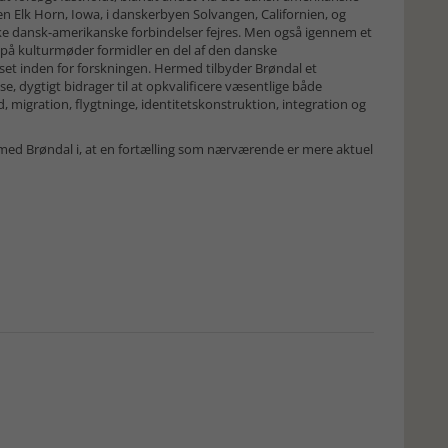
Elk Horn, Iowa, i danskerbyen Solvangen, Californien, og
iske dansk-amerikanske forbindelser fejres. Men også igennem et
kus på kulturmøder formidler en del af den danske
rset inden for forskningen. Hermed tilbyder Brøndal et
e, dygtigt bidrager til at opkvalificere væsentlige både
 migration, flygtninge, identitetskonstruktion, integration og
med Brøndal i, at en fortælling som nærværende er mere aktuel