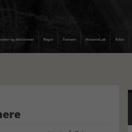
eder og aktiviteter
Bøger
Temaer
HistorieLab
Arkiv
nere