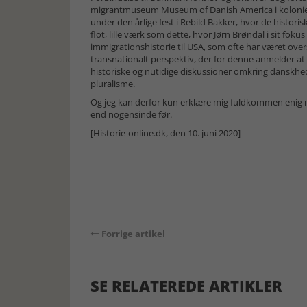
migrantmuseum Museum of Danish America i kolonien 
under den årlige fest i Rebild Bakker, hvor de histor
flot, lille værk som dette, hvor Jørn Brøndal i sit fo
immigrationshistorie til USA, som ofte har været ove
transnationalt perspektiv, der for denne anmelder at s
historiske og nutidige diskussioner omkring danskhed,
pluralisme.
Og jeg kan derfor kun erklære mig fuldkommen enig 
end nogensinde før.
[Historie-online.dk, den 10. juni 2020]
Forrige artikel
SE RELATEREDE ARTIKLER