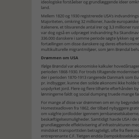
ideologiske forståelser og grundlæggende ideer omkrin
land.
Mellem 1820 og 1930 registrerede USA’s indvandrings
Majoriteten, omkring 32 millioner, havde europæiske rø
italienere, et tilsvarende antal irer og 3,3 millioner 
var dog også en udpræget indvandring fra Skandinav
336.000 danskere i samme periode søgte lykken og en
fortællingen om disse danskere og deres efterkomm
multikulturelle migrantmiljøer, som Jørn Brøndal beh
Drømmen om USA
Ifølge Brøndal var økonomiske kalkuler hovedårsagen 
perioden 1868-1930. For trods tiltagende moderniser
der i perioden 1870-1913 rangerede Danmark som Eu
pr. indbygger, kunne den solide økonomi ikke holde 
uopdyrket jord. Flere og flere tilhørte efterhånden by
lønningerne faldt og social dumping truede mange fam
For mange af disse var drømmen om en ny begyndelse
Homesteadloven fra 1862, der tilbød nybyggere gratis
om valgfrie jordlodder igennem jernbaneselskaberne, 
beskæftigelsesmuligheder. Samtidigt havde USA i de 
grundlæggende effektivisering af infrastrukturen 
mindsket transporttiden betragteligt, ofte fra flere m
entreprenante C.F. Tietgen endda Dampskibsselskabe