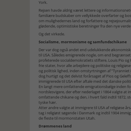
York.
Rejsen havde aldrig været lettere og informationsne
familiære budskaber om vellykkede overfarter og bos
om mulighedernes land og forfattere og rejsejournal
glødende, optimistiske beretninger fra den nye verde
Og det virkede.
Socialisme, mormonisme og samfundschikane
Der var dog også andet end udelukkende økonomiske b
til USA. Således emigrerede nogle, om end begrænset i
profeterede socialdemokratiets stiftere, Louis Pio og P
frie stater, hvor alle arbejdere og politiske og relig
og politisk lighed, inden omstyrtningen af ”Tyrannie
dog hurtigt og det delvist forårsaget af Pios og Geleff
immigrerede til USA efter aftale med det danske poli
En langt mere omfattende emigrationsbølge inden fo
nordslesvigere, der efter nederlaget i 1864 valgte at
omfattende chikane og den, i hvert fald indtil 1872, stor
tyske hær.
Atter andre valgte at immigrere til USA af religiøse 
tag i religiøst søgende i Danmark og indtil 1904 imm
de fleste til mormonstaten Utah.
Drømmenes land