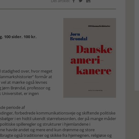
Del artikel:



 100 sider. 100 kr.
l stadighed over, hvor meget
 danmarkshistorier” formår at
r vel at mærke også levnes
Og Jørn Brøndal, professor og
Universitet, er ingen
de periode af
ndinger, forbedrede kommunikationsveje og skiftende politiske
bølger i en hidtil ukendt størrelsesorden, der på mange måder
olitiske spilleregler og strukturer i hjemlandene i
erne havde andet og mere end kun drømme og store
bragte også traditioner og skikke fra hjemegnen, religiøse og