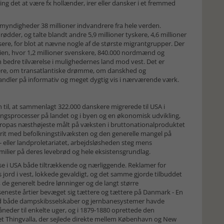
g det at være fx hollænder, irer eller dansker i et fremmed
myndigheder 38 millioner indvandrere fra hele verden.
dder, og talte blandt andre 5,9 millioner tyskere, 4,6 millioner
russere, for blot at nævne nogle af de største migrantgrupper. Der
ien, hvor 1,2 millioner svenskere, 840.000 nordmænd og
 bedre tilværelse i mulighedernes land mod vest. Det er
ere, om transatlantiske drømme, om danskhed og
andler på informativ og meget dygtig vis i nærværende værk.
til, at sammenlagt 322.000 danskere migrerede til USA i
ingsprocesser på landet og i byen og en økonomisk udvikling,
ropas næsthøjeste målt på væksten i bruttonationalproduktet
trit med befolkningstilvæksten og den generelle mangel på
- eller landproletariatet, arbejdsløsheden steg mens
ilier på deres levebrød og hele eksistensgrundlag.
 i USA både tiltrækkende og nærliggende. Reklamer for
 jord i vest, lokkede gevaldigt, og det samme gjorde tilbuddet
de generelt bedre lønninger og de langt større
seneste årtier bevæget sig tættere og tættere på Danmark - En
med både dampskibsselskaber og jernbanesystemer havde
åneder til enkelte uger, og i 1879-1880 oprettede den
t Thingvalla, der sejlede direkte mellem København og New