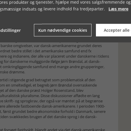
gle ønskede at oprette, med nutidens sprogbrug, deciderede
vores produkter og tjenester, hjælpe med vores salgsfremmende og
danske ”værdier” var toneangivende, mens andre i højere grad
gsmæssige indsats og levere indhold fra tredjeparter.
Læs mere
imilation i det amerikanske samfund, mens atter andre var
s kunne sameksistere i en form for fleksibel bindestregskultur.
e kirkerne, logerne og uddannelsesinstitutionerne men også i
t højdepunkt i 1910 talte omkring 128 forskellige, samtidige
dstillinger
Kun nødvendige cookies
Accepter alle
mkring tilhørsforholdet til det nye land, og de til tider
 barske omgivelser, var dansk-amerikanerne grundet deres
rdnet bedre stillet i det amerikanske samfund end fx
e og indianere, der alle var placeret under danskerne i tidens
g for danskerne muliggjorde ifølge Jørn Brøndal, at dansk-
det omkringliggende samfund end mange andre grupperinger,
kanske drømme.
rtid i stigende grad betragtet som problematisk af den
om en smeltedigel, et begreb Jørn Brøndal overraskende
taget af den danske præst Holger Rosenstand, blev
turalistisk pluralisme. Disse diskussioner affødte en lang
ye skrift- og sprogkrav, der også var møntet på at begrænse
ilere allerede fastboende dansk-amerikanere. I perioden 1900-
t, først grundet bedre økonomiske forhold i Danmark, senere
d tiden svækkedes brugen af det danske sprog i de dansk-
sat forsøgt fastholdt, blandt andet via det dansk-amerikanske