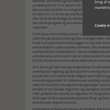
identitet, danskhed og kulturelle tilhørsforhold. No
brug af 
parallelsamfund, hvor dansk kultur, dansk sprog og 
marketin
abonnerede på ideer om integration eller direkte ass
fortalere for, at dansk og amerikansk identitet sagten
Ofte fandt de forskellige forståelser klangbund i båd
den dansksprogede og skandinaviske presse, der på si
Cookie in
udgivelser.
Trods disse interne diskussioner i migrantsamfundene o
udfordrende økonomiske og menneskelige vilkår i de
hvide hud og protestantiske baggrund dog helt overo
østeuropæere, sydeuropæere, kinesere, afroamerikaner
racehierarkiske tankemønstre. Denne heldige placerin
amerikanerne automatisk nød en større accept fra 
hvorfor de lettere kunne udleve deres dansk-ameri
Som årene gik blev masseimmigrationen til USA imidle
amerikanske regering og diskussioner omkring USA s
påviser blev formuleret langt tidligere end hidtil an
omdrejningspunktet for diskussioner omkring multikul
række af restriktive immigrationslovgivninger samt n
antallet af nye danske migranter og yderligere assim
1930 ophørte den danske immigration til USA gradvis
forårsaget af de ovenstående politiske tiltag, og me
amerikanske migrantsamfund.
Forbindelse til Danmark forblev og forbliver dog fort