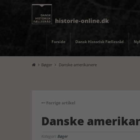
Forside
Dansk Historisk Fællesråd
Nyh
Bøger
Danske amerikanere


Forrige artikel
Danske amerika
Kategori:
Bøger