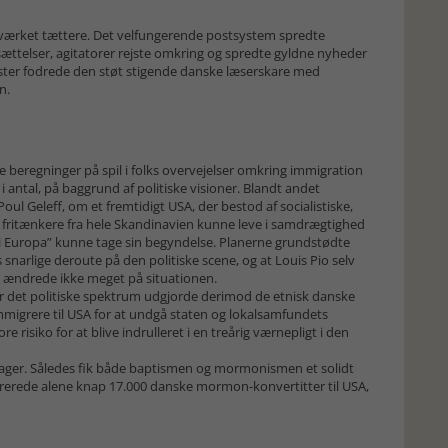
tværket tættere. Det velfungerende postsystem spredte
ættelser, agitatorer rejste omkring og spredte gyldne nyheder
ister fodrede den støt stigende danske læserskare med
n.
eregninger på spil i folks overvejelser omkring immigration
 antal, på baggrund af politiske visioner. Blandt andet
oul Geleff, om et fremtidigt USA, der bestod af socialistiske,
iøse fritænkere fra hele Skandinavien kunne leve i samdrægtighed
t i Europa” kunne tage sin begyndelse. Planerne grundstødte
s snarlige deroute på den politiske scene, og at Louis Pio selv
ti ændrede ikke meget på situationen.
r det politiske spektrum udgjorde derimod de etnisk danske
 immigrere til USA for at undgå staten og lokalsamfundets
e risiko for at blive indrulleret i en treårig værnepligt i den
årsager. Således fik både baptismen og mormonismen et solidt
igrerede alene knap 17.000 danske mormon-konvertitter til USA,