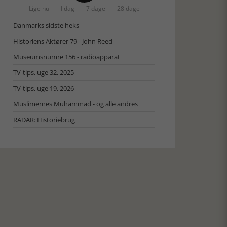
Lige nu
I dag
7 dage
28 dage
Danmarks sidste heks
Historiens Aktører 79 - John Reed
Museumsnumre 156 - radioapparat
TV-tips, uge 32, 2025
TV-tips, uge 19, 2026
Muslimernes Muhammad - og alle andres
RADAR: Historiebrug