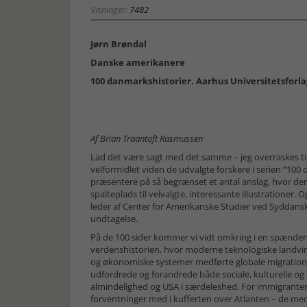
Visninger:
7482
Jørn Brøndal
Danske amerikanere
100 danmarkshistorier. Aarhus Universitetsforlag.
Af Brian Traantoft Rasmussen
Lad det være sagt med det samme – jeg overraskes ti
velformidlet viden de udvalgte forskere i serien ”100
præsentere på så begrænset et antal anslag, hvor de
spalteplads til velvalgte, interessante illustrationer. 
leder af Center for Amerikanske Studier ved Syddansk 
undtagelse.
På de 100 sider kommer vi vidt omkring i en spænden
verdenshistorien, hvor moderne teknologiske landvi
og økonomiske systemer medførte globale migrations
udfordrede og forandrede både sociale, kulturelle og p
almindelighed og USA i særdeleshed. For immigrant
forventninger med i kufferten over Atlanten – de med