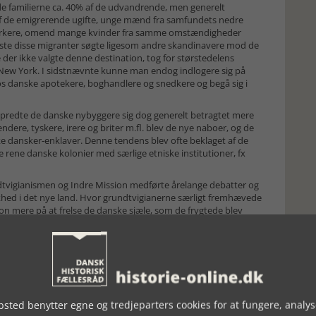
orde familierne ca. 40% af de udvandrende, men generelt
 af de emigrerende ugifte, unge mænd fra samfundets nedre
ndværkere, omend mange kvinder fra samme omstændigheder
leste disse migranter søgte ligesom andre skandinavere mod de
 der ikke valgte denne destination, tog for størstedelens
 New York. I sidstnævnte kunne man endog indlogere sig på
os danske apotekere, boghandlere og snedkere og begå sig i
 spredte de danske nybyggere sig dog generelt betragtet mere
dere, tyskere, irere og briter m.fl. blev de nye naboer, og de
niske dansker-enklaver. Denne tendens blev ofte beklaget af de
rene danske kolonier med særlige etniske institutioner, fx
igianismen og Indre Mission medførte årelange debatter og
hed i det nye land. Hvor grundtvigianerne særligt fremhævede
n mere på at frelse de danske sjæle, som de frygtede blev
iøse tilbud. Begge retninger anlagde egne kolonier med
ioner, fx forsamlingshuse, kirker, højskoler, præsteskoler og
ntere den rigtige religiøse opfattelse. Begge retninger blev dog
amme vis appellerede til de dansk-amerikanske migranternes
danske Brodersamfund i perioden 1900-1910 ligeså mange
sted benytter egne og tredjeparters cookies for at fungere, analys
und en blandet forsamling af forskellige forståelser af