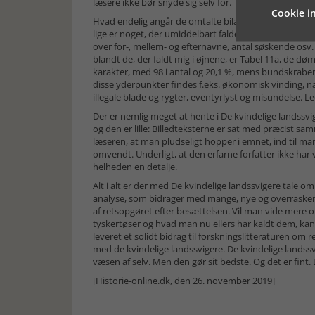
læsere ikke bør snyde sig selv for.
Cookie in
Hvad endelig angår de omtalte bilag, er de mange og 
lige er noget, der umiddelbart falder læseren ind, nå
over for-, mellem- og efternavne, antal søskende osv.
blandt de, der faldt mig i øjnene, er Tabel 11a, de døm
karakter, med 98 i antal og 20,1 %, mens bundskraberen
disse yderpunkter findes f.eks. økonomisk vinding, 
illegale blade og rygter, eventyrlyst og misundelse. L
Der er nemlig meget at hente i De kvindelige landssv
og den er lille: Billedteksterne er sat med præcist 
læseren, at man pludseligt hopper i emnet, ind til man 
omvendt. Underligt, at den erfarne forfatter ikke har
helheden en detalje.
Alt i alt er der med De kvindelige landssvigere tal
analyse, som bidrager med mange, nye og overrasken
af retsopgøret efter besættelsen. Vil man vide mere o
tyskertøser og hvad man nu ellers har kaldt dem, kan
leveret et solidt bidrag til forskningslitteraturen om
med de kvindelige landssvigere. De kvindelige landssv
væsen af selv. Men den gør sit bedste. Og det er fint. 
[Historie-online.dk, den 26. november 2019]