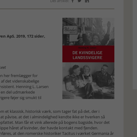
Del artikel:



n ApS. 2019, 172 sider,
seet
en her fremlægger for
 af det videnskabelige
sistent. Henning L. Larsen
t en del udmærkede
gere føjer sig smukt til
m et klassisk, historisk værk, som tager fat på det, der i
 at påvise, at det i almindelighed kendte ikke er hverken så
opfattet. Man får et vink allerede på bogens bagside, hvor det
klippe håret af kvinder, der havde kontakt med fjenden.
nføres, at den romerske historiker Tacitus i værket Germania år