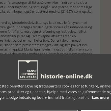
det anførte spørgsmål, listes så over ikke mindre end to sider
et i undersøgelsen, og som indgår i analyserne, men som tillige
ks, som bogen også er udstyret med (s. 121-157), som jeg skal
rd og Metodebeskrivelse. I syv kapitler, alle forsynet med
dssviger,” undersøges fødslen og de sociale kår, uddannelse og
rne for ofrene, retsopgøret, afsoning og løsladelse, hvilket
landssviger (s. 9-114). Hvert kapitel afsluttes med en
re i tvivl, og det er man heller ikke. Der er tale om meget
nklusioner, som præsenteres meget klart, og ikke pakket ind i
rs fornavn hyppigst Marie, hun havde mindst et mellemnavn, som
n (s. 21). I den mere alvorlige ende, og måske mere overraskende
 hovedparten af de kvindelige landssvigere begik én
r tiende begik flere forskellige typer landssvigerkriminalitet.
Marie Anna Nielsen. De mange delkonklusioner skal ikke
eller mindre almindelige opfattelse, især i datiden, er, at
 antallet af tilfælde af landssvigerkriminalitet, nemlig i
timt forhold til én repræsentant for besættelsesmagten;
s, fordi der også kunne være tale om et forhold til en dansk
sted benytter egne og tredjeparters cookies for at fungere, analys
 således ikke tale om udbredt promiskuøs adfærd, men om, at
vores produkter og tjenester, hjælpe med vores salgsfremmende og
uniform. Omvendt bekræftes opfattelser og fordomme af, at
gsmæssige indsats og levere indhold fra tredjeparter.
Læs mere
l resten af befolkningen var overrepræsenteret hvad angik
et anføres, at den kvindelige landssviger i gennemsnit modtog
er meget mere, som besættelseshistorisk interesserede