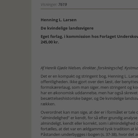
Visninger:
7619
Henning L. Larsen
De kvindelige landssvigere
Eget forlag, i kommission hos Forlaget Underskove
245,00 kr.
Af Henrik Gjøde Nielsen, direktør, forskningschef, Kystmu
Det er en kompakt og stringent bog, Henning L. Lars
offentligheden. Ikke gjort over den læst, der benyttes
formskærerlaug, som man siger, men stringent og kon
har en økonomisk uddannelse, men har også skreve
besættelseshistoriske bøger, og De kvindelige landssvi
rækken.
Overordnet kan man sige, at der er i formålet er tale o
”almindelighed” er kendt, for så efter grundig analyse
almindeligt, kendt eller korrekt, som i almindelighed 
fortælles, at det var en ældgammel tysk tradition at 
Påstanden underbygges i bogen (s. 37-38), hvor det a