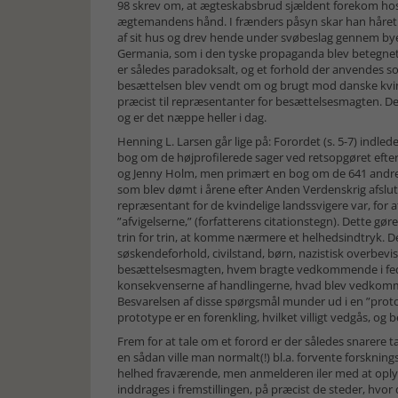
98 skrev om, at ægteskabsbrud sjældent forekom hos d
ægtemandens hånd. I frænders påsyn skar han håret 
af sit hus og drev hende under svøbeslag gennem bye
Germania, som i den tyske propaganda blev betegnet 
er således paradoksalt, og et forhold der anvendes so
besættelsen blev vendt om og brugt mod danske kvinder
præcist til repræsentanter for besættelsesmagten. De
og er det næppe heller i dag.
Henning L. Larsen går lige på: Forordet (s. 5-7) indlede
bog om de højprofilerede sager ved retsopgøret eft
og Jenny Holm, men primært en bog om de 641 andre kv
som blev dømt i årene efter Anden Verdenskrig afslu
repræsentant for de kvindelige landssvigere var, for a
”afvigelserne,” (forfatterens citationstegn). Dette g
trin for trin, at komme nærmere et helhedsindtryk. D
søskendeforhold, civilstand, børn, nazistisk overbevi
besættelsesmagten, hvem bragte vedkommende i fe
konsekvenserne af handlingerne, hvad blev vedkommen
Besvarelsen af disse spørgsmål munder ud i en ”protot
prototype er en forenkling, hvilket villigt vedgås,
Frem for at tale om et forord er der således snarere t
en sådan ville man normalt(!) bl.a. forvente forskni
helhed fraværende, men anmelderen iler med at oplys
inddrages i fremstillingen, på præcist de steder, hvor 