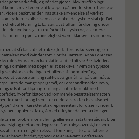
et germanske folk, og når det gjorde, blev straffen lagt i
af konen, rev klæderne af kroppen på hende, stødte hende ud
n. Videre beskrives den nazistiske anvendelse af værket
som tyskernes bibel, som alle tænkende tyskere skal eje. Det
m effekt af Henning L. Larsen, at straffen hårklipning under
, der indlod sig i intimt forhold til tyskerne, eller mere
t har man næppe i almindelighed været klar over i samtiden,
s med at slå fast, at dette ikke (forfatterens kursivering) er en
er befrielsen mod kvinder som Grethe Bartram, Anna Lorenzen
inder, hvoraf man kan slutte, at der i alt var 644 kvinder,
tning. Formålet med bogen er at beskrive, hvem den typiske
t give historieskrivningen et billede af ”normalen” og
øres ved at besvare en lang række spørgsmål, for på den måde,
erpå listes de mange spørgsmål, der omhandler alder, navn,
sning, udsat for klipning, omfang af intim kontakt med
dtefadet, hvorfor bistod vedkommende besættelsesmagten,
de dømt for, og hvor stor en del af straffen blev afsonet.
ype,” dvs. en karakteristisk repræsentant for disse kvinder. En
 og begrebet suppleres da også med uddybende bemærkninger.
ale om en problemformulering, eller en ansats til en sådan. Efter
ngsoversigt og metoderedegørelse. Forskningsoversigt er som
e, at store mængder relevant forskningslitteratur løbende
der er behov for det, og hvor det er relevant. Forfatteren