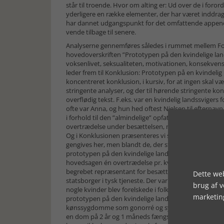
står til troende. Hvor om alting er: Ud over de i foror
yderligere en række elementer, der har været inddrag
har dannet udgangspunkt for det omfattende appendi
vende tilbage til senere.
Analyserne gennemføres således i rummet mellem Foro
hovedoverskriften ”Prototypen på den kvindelige lan
voksenlivet, seksualiteten, motivationen, konsekvense
leder frem til Konklusion: Prototypen på en kvindelig 
koncentreret konklusion, i kursiv, for at ingen skal væ
stringente analyser, og der til hørende stringente ko
overflødig tekst. F.eks. var en kvindelig landssvige
ofte var Anna, og hun hed oftest Nielsen til efternav
i forhold til den ”almindelige” opfattelse, anføres, at
overtrædelse under besættelsen, men lidt mere end hve
Og i Konklusionen præsenteres vi så for prototypen 
gengives her, men blandt de, der strider mod den mere 
prototypen på den kvindelige landssviger – i lighed med
hovedsagen én overtrædelse pr. kvinde – stod i ét in
begrebet repræsentant for besættelsesmagten anvende
Dette web
statsborger i tysk tjeneste. Der var i almindelighed
brug af 
nogle kvinder blev forelskede i folk i den forkerte 
marketin
prototypen på den kvindelige landssviger i forhold ti
kønssygdomme som gonorré og syfilis. Endelig skal d
en dom på 2 år og 1 måneds fængsel. Og bogen rumm