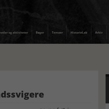
eder og aktiviteter
Bøger
Temaer
HistorieLab
Arkiv
ndssvigere