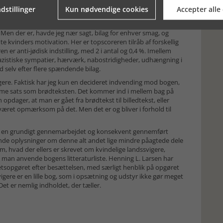
dstillinger
Kun nødvendige cookies
Accepter alle
forskelligartede, med opgørelser over forhold, som nok ikke
r man tænker på retsopgøret efter besættelsen, som f.eks. top ti
 Men der er, havde jeg nær sagt, bilag for enhver smag, og
te kvinders motivation. Her er topscoreren tilråb af forskellig
 er anti-jødisk indstilling, med 2 i antal og 0,4 %. Imellem
nazistiske sympatier, hærværk, nabostridigheder, udhængning i
ed selv efter flere spændende bilag.
igere. Faktisk har jeg kun en decideret indvending mod bogen,
samme sats som brødteksten. Det kommer ind i mellem bag på
opdager, at man er gået fra brødtekst til billedtekst, eller
 været opmærksom på det. Men det er og bliver i forhold til
e om en grundigt gennemarbejdet og konsekvent gennemført
de oplysninger om denne alt andet lige mindre påagtede dele
m, hvad der ellers er skrevet om kvindelige landssvigere,
 man anvende bogens litteraturliste. Henning L. Larsen har
 retsopgøret efter besættelsen, med særligt henblik på opgøret
igere er en lille bog, som i opsætning og udstyr ikke gør meget
Det er nemlig indholdet, der tæller.