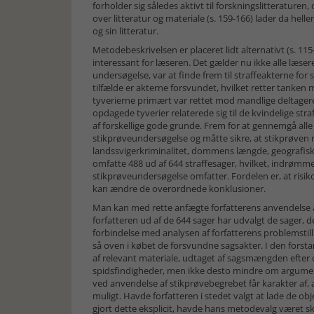
forholder sig således aktivt til forskningslitteratur
over litteratur og materiale (s. 159-166) lader da helle
og sin litteratur.
Metodebeskrivelsen er placeret lidt alternativt (s. 11
interessant for læseren. Det gælder nu ikke alle læs
undersøgelse, var at finde frem til straffeakterne for
tilfælde er akterne forsvundet, hvilket retter tanken
tyverierne primært var rettet mod mandlige deltagere
opdagede tyverier relaterede sig til de kvindelige str
af forskellige gode grunde. Frem for at gennemgå all
stikprøveundersøgelse og måtte sikre, at stikprøven 
landssvigerkriminalitet, dommens længde, geografisk s
omfatte 488 ud af 644 straffesager, hvilket, indrømmer
stikprøveundersøgelse omfatter. Fordelen er, at risikoe
kan ændre de overordnede konklusioner.
Man kan med rette anfægte forfatterens anvendelse 
forfatteren ud af de 644 sager har udvalgt de sager, de
forbindelse med analysen af forfatterens problemstilli
så oven i købet de forsvundne sagsakter. I den forst
af relevant materiale, udtaget af sagsmængden efter o
spidsfindigheder, men ikke desto mindre om argumente
ved anvendelse af stikprøvebegrebet får karakter af, a
muligt. Havde forfatteren i stedet valgt at lade de ob
gjort dette eksplicit, havde hans metodevalg været sk