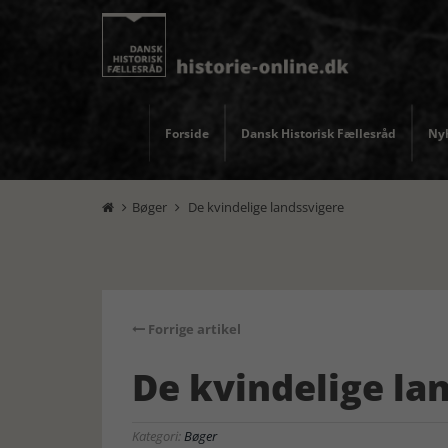
Forside
Dansk Historisk Fællesråd
Nyh
Bøger
De kvindelige landssvigere


Forrige artikel
De kvindelige la
Kategori:
Bøger