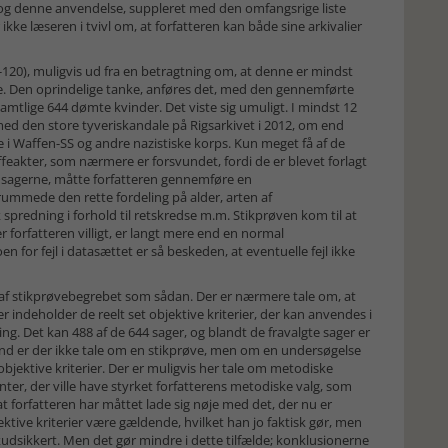
en, og denne anvendelse, suppleret med den omfangsrige liste
r ikke læseren i tvivl om, at forfatteren kan både sine arkivalier
5-120), muligvis ud fra en betragtning om, at denne er mindst
ere. Den oprindelige tanke, anføres det, med den gennemførte
 samtlige 644 dømte kvinder. Det viste sig umuligt. I mindst 12
 med den store tyveriskandale på Rigsarkivet i 2012, om end
 i Waffen-SS og andre nazistiske korps. Kun meget få af de
affeakter, som nærmere er forsvundet, fordi de er blevet forlagt
e sagerne, måtte forfatteren gennemføre en
rummede den rette fordeling på alder, arten af
predning i forhold til retskredse m.m. Stikprøven kom til at
 forfatteren villigt, er langt mere end en normal
n for fejl i datasættet er så beskeden, at eventuelle fejl ikke
af stikprøvebegrebet som sådan. Der er nærmere tale om, at
r indeholder de reelt set objektive kriterier, der kan anvendes i
ng. Det kan 488 af de 644 sager, og blandt de fravalgte sager er
and er der ikke tale om en stikprøve, men om en undersøgelse
bjektive kriterier. Der er muligvis her tale om metodiske
r, der ville have styrket forfatterens metodiske valg, som
t forfatteren har måttet lade sig nøje med det, der nu er
jektive kriterier være gældende, hvilket han jo faktisk gør, men
udsikkert. Men det gør mindre i dette tilfælde; konklusionerne