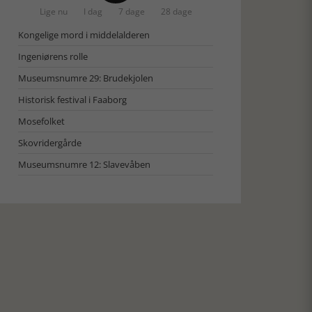
Lige nu
I dag
7 dage
28 dage
Kongelige mord i middelalderen
Ingeniørens rolle
Museumsnumre 29: Brudekjolen
Historisk festival i Faaborg
Mosefolket
Skovridergårde
Museumsnumre 12: Slavevåben