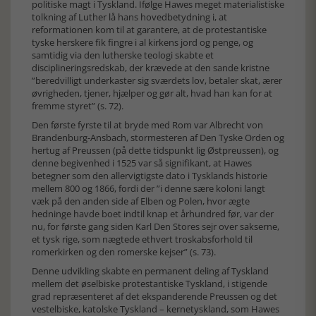
politiske magt i Tyskland. Ifølge Hawes meget materialistiske
tolkning af Luther lå hans hovedbetydning i, at
reformationen kom til at garantere, at de protestantiske
tyske herskere fik fingre i al kirkens jord og penge, og
samtidig via den lutherske teologi skabte et
disciplineringsredskab, der krævede at den sande kristne
”beredvilligt underkaster sig sværdets lov, betaler skat, ærer
øvrigheden, tjener, hjælper og gør alt, hvad han kan for at
fremme styret” (s. 72).
Den første fyrste til at bryde med Rom var Albrecht von
Brandenburg-Ansbach, stormesteren af Den Tyske Orden og
hertug af Preussen (på dette tidspunkt lig Østpreussen), og
denne begivenhed i 1525 var så signifikant, at Hawes
betegner som den allervigtigste dato i Tysklands historie
mellem 800 og 1866, fordi der ”i denne sære koloni langt
væk på den anden side af Elben og Polen, hvor ægte
hedninge havde boet indtil knap et århundred før, var der
nu, for første gang siden Karl Den Stores sejr over sakserne,
et tysk rige, som nægtede ethvert troskabsforhold til
romerkirken og den romerske kejser” (s. 73).
Denne udvikling skabte en permanent deling af Tyskland
mellem det øselbiske protestantiske Tyskland, i stigende
grad repræsenteret af det ekspanderende Preussen og det
vestelbiske, katolske Tyskland – kernetyskland, som Hawes