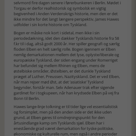
selvmord fire dagen senere i førerbunkeren i Berlin. Mødet i
Torgau er derfor realhistorisk og symbolsk en vigtig
begivenhed i Anden Verdenskrigs historie, men den er det
ikke mindre for det langt længere perspektiv, James Hawes
udfolder i sin korte historie om Tyskland.
Bogen er måske nok kort i sidetal, men ikke i sin
periodedækning, idet den dækker Tysklands historie fra 58
f.kr til i dag, altså godt 2000 år. Her spiller geografi og særlig
floden Elben en helt særlig rolle. Bogen igennem er Elben
nemlig demarkationen mellem det lyse, oplyste/liberale og
europæiske Tyskland, der siden engang under Romerriget
har befundet sig mellem Rhinen og Elben, mens de
østelbiske områder, Østelbien, er det dunkle Tyskland
præget af Luther, Preussen, Nazityskland. Det er ved Elben,
når man rejser mød Øst, at det ’asiatiske’ Tyskland
begynder, forstår man. Selv Adenauer trak efter sigende
gardinet for i togkupeen, når han krydsede Elben på vej fra
Bonn til Berlin.
Hawes lange-linje tolkning er til tider lige vel essentialistisk
og forsimplet, men på den anden side er det ikke uden
grund, at Elben gøres til omdrejningspunkt for den
årtusindlange kamp om Tysklands sjæl. Elben har i
enestående grad været demarkation for tyske politiske,
økonomiske og kulturelle rum, men også i andre perioder