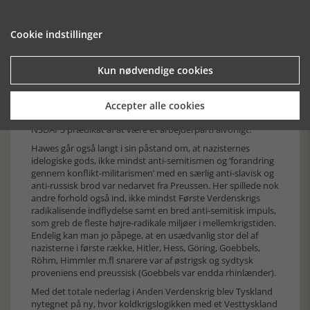
Tyskland og i særlig grad Preussen, der banede vejen for
Hitler, har bestemt noget for sig. Men hvad stemmertallene
angår, må man dog tilføje at det ikke kun var Østelbien, men
Cookie indstillinger
i højeste grad også Nordelbien i form af Schleswig-Holstein,
der stemte på Hitler. Samtidig var det jo heller ikke sådan, at
NSDAP ikke høstede mange stemmer vest for Elben. Det
Kun nødvendige cookies
gjorde man bestemt, selv om det også er oplagt, at der, hvor
NSDAP havde sværest ved at slå igennem, var i katolske
kerneområder i vest – samt i storbyernes, herunder
Accepter alle cookies
østelbiske Berlins, politiserede arbejderklasse, der ikke tog
NSDAPS prædikat af at være et arbejderparti alvorligt.
Hawes går også langt i sin påstand om, at nazisternes
idelogiske gods, ikke mindst anti-semitismen og ’forandring
gennem konflikt-militarismen’ med en særlig anti-slavisk og
anti-russisk brod var nedarvet fra Preussen. Her spillede nok
andre forhold også ind, ikke mindst Første Verdenskrigs
radikalisende indflydelse samt en bred anti-semitisk impuls,
som greb de fleste højre-radikale miljøer i mellemkrigstiden.
Endelig kan man jo påpege, at en usædvanlig stor del af
nazisterne i første række, Hitler, Hess, Göring, Goebbels,
Röhm, Himmler m.fl snarere var af østrigsk og sydtysk
proveniens end preussisk (Goebbels var endda rhinlænder).
Med det totale nederlag i Anden Verdenskrig blev Tyskland
nytegnet på ny, hvor koldkrigslogikken med et Vesttyskland