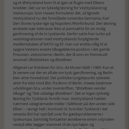
og et Østtyskland kom til at igen at flugte med Elbens
bredder. Det var en lykkelig løsning for Vesttyskland og
Vesteuropa. Som Hawes formulerer det, så lignede
Vesttyskland nu det foreslåede romerske Germania, Karl
Den Stores tyske rige og Napolens Rhinforbund. Den løsning
ønskede især Adenauer ikke at pantsætte for en mulig
genforening af de to tysklande. Derfor satte han turbo på
vestintegrationen med Vesttysklands forpligtende
medlemskaber af NATO og EF. Han var endda villig til at
opgive Vestens eneste tilbageblevne position i det gamle
Preussen, vestzonerne i Berlin, der lå som en fremskudt
anomali i Østblokken og Østelbien.
Alligevel var fristelsen for stor, da Muren faldt i 1989. Kun et
år senere var der en aftale om tysk (gen)forening, og Berlin
blev atter hovedstad. Det politiske tyngdepunkt rykkede
atter fra Vest mod Øst, fra Bonn til Berlin. Hawes beskriver
udviklingen bl.a. under overskriften, ”Østelbien vender
tilbage” og ”Det ulidelige Østelbien”. Det er ingen lykkelig
løsning for Tyskland, forstår man. Vesttyskland hælder
nærmest ubegrænsede midler i fallitboet på den anden side
Elben – i øvrigt helt i kontrast til, hvordan Tyskland i det
seneste årti har optrådt over for gældsproblemerne i
Sydeuropa. Samtidig fortsætter østelberne enten odysséen
vestpå eller lægger stemmet til de nye højre- og