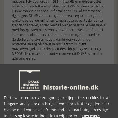
magten. Selv ved valget i 1933 måtte Hitler medregne det
tysk-nationale folkepartis stemmer, DNVP’s stemmer, for at
kunne mønstre et absolut flertal på 51,9 % af stemmerne i
rigsdagen. DNVP var om noget et preusserparti præget af
junkerideologi og militarisme, men også et parti, der var så
standsorienteret, at det reelt så på det nazistiske masseparti
med foragt. Men nazisterne var gode at have ved hånden i
kampen mod liberale, socialdemokrater og kommunister –
de skulle bare styres rigtigt. Her finder vi den anden
hovedforklaring på preusseransvaret for Hitlers
magtovertagelse. For det lykkedes aldrig at gøre Hitler og
NSDAP til en marionet – det var omvendt DNVP, som blev
udmanøvreret.
Det skyldes for det tredje, at det lykkedes Hitler at lave en
form for uformelt kompromis med den tyske hærledelse.
Hæren, og det ville mere end noget andet sige den
preussiske junkerklasse, der nærmest havde patent på de
højere officersposter, ville optræde som garant for Hitlers
politiske magt, hvis han til gengæld fik styr på sine militære
værn, særlig SA, og afholdt sig fra at blandet sig i hærens
Dette websted benytter egne og tredjeparters cookies for at
sociale rekrutteringsstruktur. ’De lange knives nat’ i 1934,
hvor Ernst Röhm og SA blev neutraliseret, hentede en stor
fungere, analysere din brug af vores produkter og tjenester,
del af sit rationale her.
hjælpe med vores salgsfremmende og marketingsmæssige
De tre hovedforklaringer på, at det var det protestantiske
indsats og levere indhold fra tredjeparter.
Læs mere