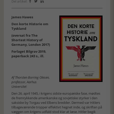
Del artikel:



James Hawes
Den korte Historie om
Tyskland
(oversat fra The
Shortest History of
Germany, London 2017)
Forlaget Bilgrav 2019,
paperback 243 s., ill.
Af Thorsten Borring Olesen,
professor, Aarhus
Universitet
Den 26. april 1945, i krigens sidste europæiske fase, mødtes
de fremrykkende amerikanske og sovjetiske styrker i den
saksiske by Torgau ved Elbens bredder. Dermed var Hitlers
tilbageværende tropper effektivt hegnet inde, og skriften på
væggen om krigens udfald stod klar at læse. Hitler begik