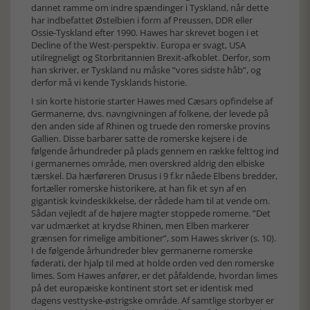
dannet ramme om indre spændinger i Tyskland, når dette
har indbefattet Østelbien i form af Preussen, DDR eller
Ossie-Tyskland efter 1990. Hawes har skrevet bogen i et
Decline of the West-perspektiv. Europa er svagt, USA
utilregneligt og Storbritannien Brexit-afkoblet. Derfor, som
han skriver, er Tyskland nu måske ”vores sidste håb”, og
derfor må vi kende Tysklands historie.
I sin korte historie starter Hawes med Cæsars opfindelse af
Germanerne, dvs. navngivningen af folkene, der levede på
den anden side af Rhinen og truede den romerske provins
Gallien. Disse barbarer satte de romerske kejsere i de
følgende århundreder på plads gennem en række felttog ind
i germanernes område, men overskred aldrig den elbiske
tærskel. Da hærføreren Drusus i 9 f.kr nåede Elbens bredder,
fortæller romerske historikere, at han fik et syn af en
gigantisk kvindeskikkelse, der rådede ham til at vende om.
Sådan vejledt af de højere magter stoppede romerne. ”Det
var udmærket at krydse Rhinen, men Elben markerer
grænsen for rimelige ambitioner”, som Hawes skriver (s. 10).
I de følgende århundreder blev germanerne romerske
føderati, der hjalp til med at holde orden ved den romerske
limes. Som Hawes anfører, er det påfaldende, hvordan limes
på det europæiske kontinent stort set er identisk med
dagens vesttyske-østrigske område. Af samtlige storbyer er