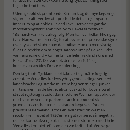
fandtes her stærke ekkoer fra tung, tysk tænkning i den
hegelske tradition.
Udenrigspolitisk prioriterede Bismarck og det nye kejserrige
sig om for alt i verden at opretholde det østrig-ungarske
imperium og at holde Rusland i ave. Det var en ganske
modsætningsfyldt ambition. Som Hawes femhæver:
”Bismarck var ikke utilregnelig. Men han var heller ikke rigtig
tysk. Han var preusser. Og for at bevare det preussiske styre
over Tyskland skabte han den militære union med Østrig,
fuldt ud bevidst om at noget satans dumt på Balkan – det
var hans egne ord – kunne bringe hele Tyskland i krig med
Rusland” (s. 123). Det var det, der skete i 1914, og
konsekvensen blev Første Verdenskrig.
Den krig tabte Tyskland spektakulært og måtte følgelig
acceptere Versailles-fredens ydmygende betingelser med
landafståelser og stærke militære begrænsninger. Junker-
militarismen havde fået et alvorligt skud for boven, og af
støvet rejste sig i stedet den moderne Weimar-republik, der
med sine universelle parlamentarisk- demokratisk
grundsubstans hentede inspiration langt vest for det
preussiske kerneland. Trods en svær start fik Weimar-
republikken i løbet af 1920’erne sig stabiliseret så meget, at
den let kunne afværge bl.a. nazisternes stormløb mod hele
’Versailles-komplottet’, som den var født ud af. Ved valget i