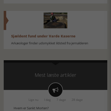
Sjældent fund under Varde Kaserne
Arkæologer finder udsmykket ildsted fra jernalderen
Mest læste artikler

Lige nu
I dag
7 dage
28 dage
Hvem er Sankt Morten?