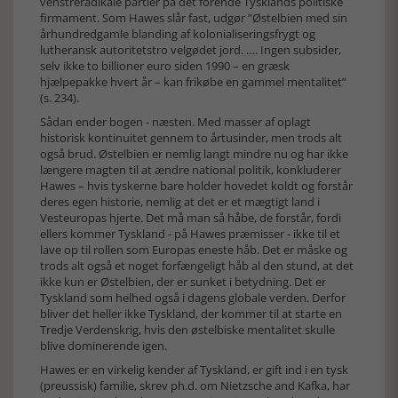
venstreradikale partier på det forende Tysklands politiske
firmament. Som Hawes slår fast, udgør ”Østelbien med sin
århundredgamle blanding af kolonialiseringsfrygt og
lutheransk autoritetstro velgødet jord. …. Ingen subsider,
selv ikke to billioner euro siden 1990 – en græsk
hjælpepakke hvert år – kan frikøbe en gammel mentalitet”
(s. 234).
Sådan ender bogen - næsten. Med masser af oplagt
historisk kontinuitet gennem to årtusinder, men trods alt
også brud. Østelbien er nemlig langt mindre nu og har ikke
længere magten til at ændre national politik, konkluderer
Hawes – hvis tyskerne bare holder hovedet koldt og forstår
deres egen historie, nemlig at det er et mægtigt land i
Vesteuropas hjerte. Det må man så håbe, de forstår, fordi
ellers kommer Tyskland - på Hawes præmisser - ikke til et
lave op til rollen som Europas eneste håb. Det er måske og
trods alt også et noget forfængeligt håb al den stund, at det
ikke kun er Østelbien, der er sunket i betydning. Det er
Tyskland som helhed også i dagens globale verden. Derfor
bliver det heller ikke Tyskland, der kommer til at starte en
Tredje Verdenskrig, hvis den østelbiske mentalitet skulle
blive dominerende igen.
Hawes er en virkelig kender af Tyskland, er gift ind i en tysk
(preussisk) familie, skrev ph.d. om Nietzsche and Kafka, har