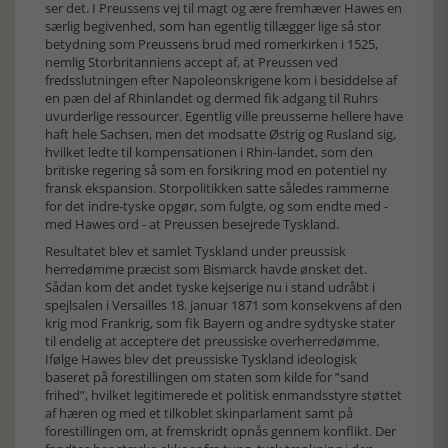
ser det. I Preussens vej til magt og ære fremhæver Hawes en
særlig begivenhed, som han egentlig tillægger lige så stor
betydning som Preussens brud med romerkirken i 1525,
nemlig Storbritanniens accept af, at Preussen ved
fredsslutningen efter Napoleonskrigene kom i besiddelse af
en pæn del af Rhinlandet og dermed fik adgang til Ruhrs
uvurderlige ressourcer. Egentlig ville preusserne hellere have
haft hele Sachsen, men det modsatte Østrig og Rusland sig,
hvilket ledte til kompensationen i Rhin-landet, som den
britiske regering så som en forsikring mod en potentiel ny
fransk ekspansion. Storpolitikken satte således rammerne
for det indre-tyske opgør, som fulgte, og som endte med -
med Hawes ord - at Preussen besejrede Tyskland.
Resultatet blev et samlet Tyskland under preussisk
herredømme præcist som Bismarck havde ønsket det.
Sådan kom det andet tyske kejserige nu i stand udråbt i
spejlsalen i Versailles 18. januar 1871 som konsekvens af den
krig mod Frankrig, som fik Bayern og andre sydtyske stater
til endelig at acceptere det preussiske overherredømme.
Ifølge Hawes blev det preussiske Tyskland ideologisk
baseret på forestillingen om staten som kilde for ”sand
frihed”, hvilket legitimerede et politisk enmandsstyre støttet
af hæren og med et tilkoblet skinparlament samt på
forestillingen om, at fremskridt opnås gennem konflikt. Der