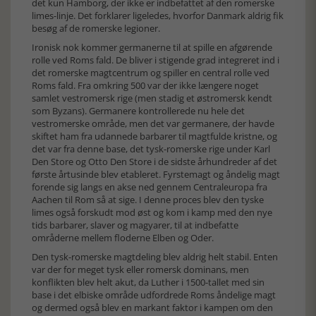
det kun Hamborg, der ikke er indbefattet af den romerske
limes-linje. Det forklarer ligeledes, hvorfor Danmark aldrig fik
besøg af de romerske legioner.
Ironisk nok kommer germanerne til at spille en afgørende
rolle ved Roms fald. De bliver i stigende grad integreret ind i
det romerske magtcentrum og spiller en central rolle ved
Roms fald. Fra omkring 500 var der ikke længere noget
samlet vestromersk rige (men stadig et østromersk kendt
som Byzans). Germanere kontrollerede nu hele det
vestromerske område, men det var germanere, der havde
skiftet ham fra udannede barbarer til magtfulde kristne, og
det var fra denne base, det tysk-romerske rige under Karl
Den Store og Otto Den Store i de sidste århundreder af det
første årtusinde blev etableret. Fyrstemagt og åndelig magt
forende sig langs en akse ned gennem Centraleuropa fra
Aachen til Rom så at sige. I denne proces blev den tyske
limes også forskudt mod øst og kom i kamp med den nye
tids barbarer, slaver og magyarer, til at indbefatte
områderne mellem floderne Elben og Oder.
Den tysk-romerske magtdeling blev aldrig helt stabil. Enten
var der for meget tysk eller romersk dominans, men
konflikten blev helt akut, da Luther i 1500-tallet med sin
base i det elbiske område udfordrede Roms åndelige magt
og dermed også blev en markant faktor i kampen om den