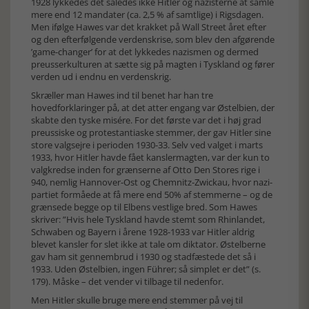
1928 lykkedes det således ikke Hitler og nazisterne at samle
mere end 12 mandater (ca. 2,5 % af samtlige) i Rigsdagen.
Men ifølge Hawes var det krakket på Wall Street året efter
og den efterfølgende verdenskrise, som blev den afgørende
’game-changer’ for at det lykkedes nazismen og dermed
preusserkulturen at sætte sig på magten i Tyskland og fører
verden ud i endnu en verdenskrig.
Skræller man Hawes ind til benet har han tre
hovedforklaringer på, at det atter engang var Østelbien, der
skabte den tyske misére. For det første var det i høj grad
preussiske og protestantiaske stemmer, der gav Hitler sine
store valgsejre i perioden 1930-33. Selv ved valget i marts
1933, hvor Hitler havde fået kanslermagten, var der kun to
valgkredse inden for grænserne af Otto Den Stores rige i
940, nemlig Hannover-Ost og Chemnitz-Zwickau, hvor nazi-
partiet formåede at få mere end 50% af stemmerne – og de
grænsede begge op til Elbens vestlige bred. Som Hawes
skriver: ”Hvis hele Tyskland havde stemt som Rhinlandet,
Schwaben og Bayern i årene 1928-1933 var Hitler aldrig
blevet kansler for slet ikke at tale om diktator. Østelberne
gav ham sit gennembrud i 1930 og stadfæstede det så i
1933. Uden Østelbien, ingen Führer; så simplet er det” (s.
179). Måske – det vender vi tilbage til nedenfor.
Men Hitler skulle bruge mere end stemmer på vej til