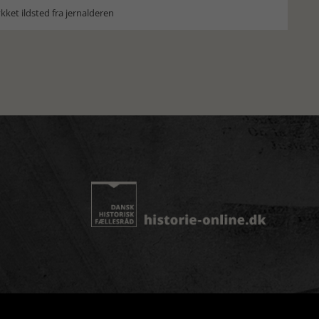
ket ildsted fra jernalderen