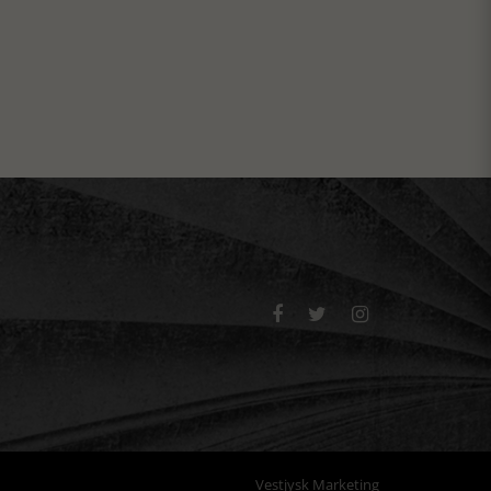



Vestjysk Marketing