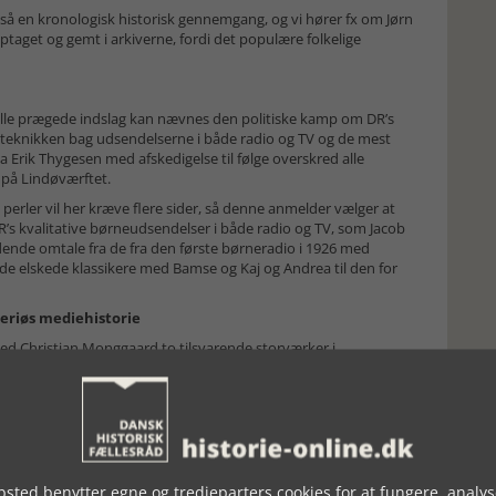
 en kronologisk historisk gennemgang, og vi hører fx om Jørn
v optaget og gemt i arkiverne, fordi det populære folkelige
ielle prægede indslag kan nævnes den politiske kamp om DR’s
e, teknikken bag udsendelserne i både radio og TV og de mest
da Erik Thygesen med afskedigelse til følge overskred alle
 på Lindøværftet.
rler vil her kræve flere sider, så denne anmelder vælger at
R’s kvalitative børneudsendelser i både radio og TV, som Jacob
ende omtale fra de fra den første børneradio i 1926 med
 de elskede klassikere med Bamse og Kaj og Andrea til den for
seriøs mediehistorie
d Christian Monggaard to tilsvarende storværker i
hristianshavn. (Se anmeldelse
Huset på Christianshavn
) DR
 billedlæses fra sofabordet eller læses fra ende til anden som
iske værk, det udgør.
t være underholdende samtidigt med, at han alligevel får
begejstrede eller kritiske vinkler. Hertil kommer, at han med
sen frem hos de mange, der har fulgt med i DR’s mange
sted benytter egne og tredjeparters cookies for at fungere, analys