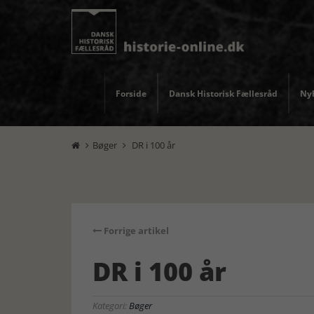
Forside
Dansk Historisk Fællesråd
Nyh
Bøger
DR i 100 år


Forrige artikel
DR i 100 år
Kategori:
Bøger