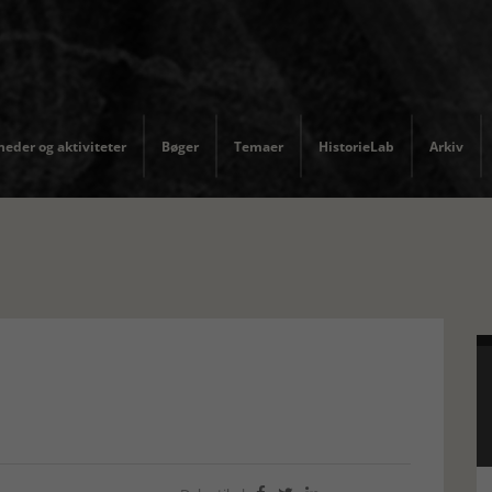
eder og aktiviteter
Bøger
Temaer
HistorieLab
Arkiv