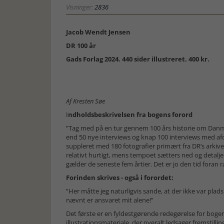
Visninger:
2836
Jacob Wendt Jensen
DR 100 år
Gads Forlag 2024. 440 sider illustreret. 400 kr.
Af Kresten Søe
I
ndholdsbeskrivelsen fra bogens forord
”Tag med på en tur gennem 100 års historie om Dan
end 50 nye interviews og knap 100 interviews med af
suppleret med 180 fotografier primært fra DR’s arkiver
relativt hurtigt, mens tempoet sætters ned og detalje
gælder de seneste fem årtier. Det er jo den tid foran r
Forinden skrives - også i forordet:
”Her måtte jeg naturligvis sande, at der ikke var plads 
nævnt er ansvaret mit alene!”
Det første er en fyldestgørende redegørelse for bogens
illustrationsmateriale, der overalt ledsager fremst