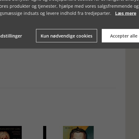
vores produkter og tjenester, hjælpe med vores salgsfremmende og
 yderst professionel vis formår at få til at smelte sammen med
nd i og supplerer med tangenter til både fortid og nutid med både
gsmæssige indsats og levere indhold fra tredjeparter.
Læs mere
med bud til såvel TV nostalgikere, seniorer og mediehistorisk
 underholdning, fine personportrætter og er dertil i kraft af
dstillinger
Kun nødvendige cookies
Accepter alle
stykke helstøbt formidlet samtidshistorie.