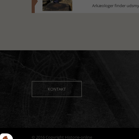
Arkæologer finder udsmyk
KONTAKT
© 2016 Copyright Historie-online