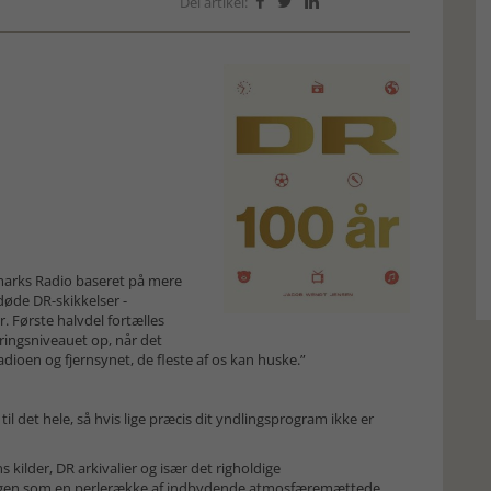
Del artikel:



marks Radio baseret på mere
døde DR-skikkelser -
. Første halvdel fortælles
ringsniveauet op, når det
adioen og fjernsynet, de fleste af os kan huske.”
til det hele, så hvis lige præcis dit yndlingsprogram ikke er
 kilder, DR arkivalier og især det righoldige
illingen som en perlerække af indbydende atmosfæremættede