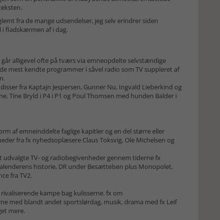
 teksten.
 glemt fra de mange udsendelser, jeg selv erindrer siden
 i fladskærmen af i dag.
år alligevel ofte på tværs via emneopdelte selvstændige
de mest kendte programmer i såvel radio som TV suppleret af
m.
disser fra Kaptajn Jespersen, Gunner Nu, Ingvald Lieberkind og
ne, Tine Bryld i P4 i P1 og Poul Thomsen med hunden Balder i
orm af emneinddelte faglige kapitler og en del større eller
er fra fx nyhedsoplæsere Claus Toksvig, Ole Michelsen og
igt udvalgte TV- og radiobegivenheder gennem tiderne fx
kalenderens historie, DR under Besættelsen plus Monopolet,
ce fra TV2.
g rivaliserende kampe bag kulisserne. fx om
e med blandt andet sportslørdag, musik, drama med fx Leif
get mere.