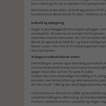
fotos i farve og s/h, der er placeret i fint samspil med
Med hensyn til det sidste, så fandt jeg absolut INTET
barndommens første familie-TV sidst i 1950’erne op til
Indhold og opbygning
Bogen er grundlæggende kronologisk opbygget, men g
temakapitler. Alt sammen er primært fortalt gennem 
interviews med de mennesker, der i sin tid skabte de
Blandt de agerende er både for- og mere nutidige ken
Buster Larsen i Hov Hov til TV-kokkene gennem tider
Dus med dyrene.
Af bogens indhold blandt andet:
Fremstillingen rummer også almindelig journalistik i f
mindre indrammede bokse med markante personlighed
Jørgen Clevin eller stof om TV-serier fx Dallas.
Imellem den mere almindelige fremstilling er fx særl
perioden med Aktive lyttere og røde lejesvende, jule
der blev brudt i 1988 og den deraf følgende konkurren
Hertil komme en del stof om spillet og de politiske o
nyhedsformidlingens udformning, sportsudsendelsern
Panduro, radiodokumentar, pausefisk og meget, me