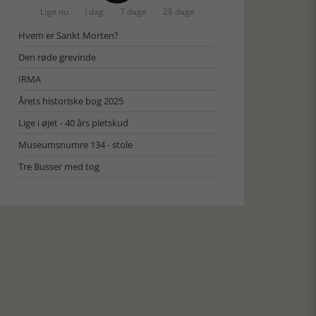
Lige nu
I dag
7 dage
28 dage
Hvem er Sankt Morten?
Den røde grevinde
IRMA
Årets historiske bog 2025
Lige i øjet - 40 års pletskud
Museumsnumre 134 - stole
Tre Busser med tog