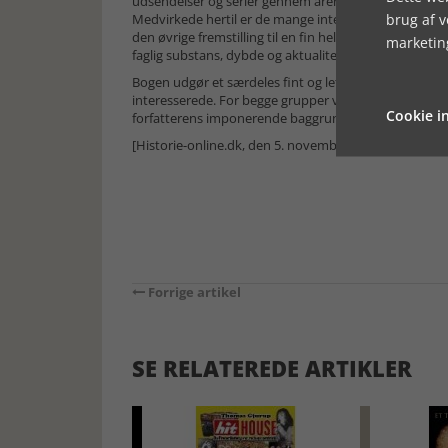
udsendelser og serier gennem årene.
brug af 
Medvirkede hertil er de mange interviews. som han på
den øvrige fremstilling til en fin helhed, der glider i
marketin
faglig substans, dybde og aktualitet
Bogen udgør et særdeles fint og lettilgængeligt værk 
interesserede. For begge grupper vil den byde på både
Cookie in
forfatterens imponerende baggrundsresearch også et 
[Historie-online.dk, den 5. november 2024]
Forrige artikel
SE RELATEREDE ARTIKLER