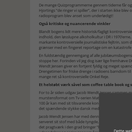
De mange Quizprogrammerne gennem tiderne får også
Hjortings ”de ringer vi spiller”, der i starten ikke ble
radioprogram blev anset som underlødigt!
Også kritiske og nuancerende vinkler
Blandt bogens lidt mere historisk/fagligt kontrovers
indhold, den løsslupne alkoholkultur i DR i 1970’ern
markante kontroversielle journalistiske fejltrin, som 
grænser med en fingeret reportage om en katastrofe
En fuldstændig gennemgang af alle jubilæumsbogens pe
stoppe her. Forinden vil jeg dog især lige fremhæve D
Wendt Jensen giver en fortjent fyldig og meget spænd
Drengetimen for friske drenge i radioens barndom til
mange ret så kontroversielle Onkel Reje.
Et helstøbt værk såvel som coffee table book og 
For to år siden udgav Jacob Wendt Jensen sammen me
murstensformat om Tv-serien Matador og Huset på C
100 år kan med sit tilsvarende koncept pluklæses eller
det spændende stykke dansk medie-og samtidshistor
Jacob Wendt Jensen har med denne bog igen formået a
serveret sit stof med både tyngde, faglige nuancer og 
det pragtværk i den grad bringer ”husker du” oplevel
Dette web