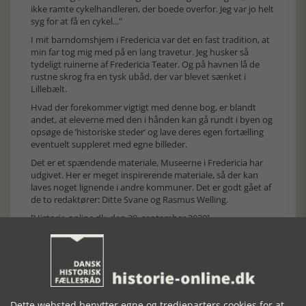
ikke ramte cykelhandleren, der boede overfor. Jeg var jo helt
syg for at få en cykel..."
I mit barndomshjem i Fredericia var det en fast tradition, at
min far tog mig med på en lang travetur. Jeg husker så
tydeligt ruinerne af Fredericia Teater. Og på havnen lå de
rustne skrog fra en tysk ubåd, der var blevet sænket i
Lillebælt.
Hvad der forekommer vigtigt med denne bog, er blandt
andet, at eleverne med den i hånden kan gå rundt i byen og
opsøge de ’historiske steder’ og lave deres egen fortælling
eventuelt suppleret med egne billeder.
Det er et spændende materiale, Museerne i Fredericia har
udgivet. Her er meget inspirerende materiale, så der kan
laves noget lignende i andre kommuner. Det er godt gået af
de to redaktører: Ditte Svane og Rasmus Welling.
[Historie-online.dk, den 29. september 2020]
Dette websted benytter egne og tredjeparters cookies for at