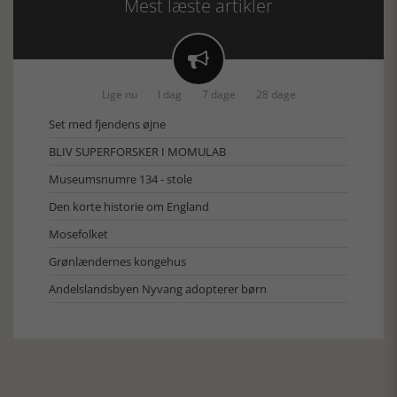
Mest læste artikler

Lige nu
I dag
7 dage
28 dage
Set med fjendens øjne
BLIV SUPERFORSKER I MOMULAB
Museumsnumre 134 - stole
Den korte historie om England
Mosefolket
Grønlændernes kongehus
Andelslandsbyen Nyvang adopterer børn