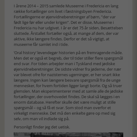
I årene 2014 – 2015 samlede Museerne i Fredericia en lang
række fortællinger om livet i fæstningsbyen Fredericia.
Fortællingerne er øjenvidneberetninger af børn, ”der var
født lige før eller under krigen”. Det er disse, Museerne i
Fredericia nu har udgivet. I år er det 75 år siden, Besættelsen
sluttede. Årstallet fortæller også, at mange af dem, der var
aktive, ikke længere findes. Derfor er det så vigtigt, at
museerne får samlet ind i tide.
’Oral history’ levendegør historien på en fremragende måde.
Men det er også et begreb, der til tider stiller flere spørgsmål
end svar. For tiden arbejder man i Tyskland med jødiske
øjenvidneberetninger. De sidste vidner fra jøderne, der nær
var blevet ofre for nazisternes ugerninger, er her snart ikke
længere. Ingen kan længere besvare spørgsmål fra de unge
mennesker, for hvem fortiden ligger langt borte. Og så truer
glemslen. Man eksperimenterer med at samle alle de jødiske
fortællinger, der overhovedet findes. De skal så lægges i en
enorm database. Herefter skulle det være muligt at stille
spørgsmål – og så få et svar. Som stod man overfor et
virkeligt menneske. Det må den enkelte gøre op med sig
selv, om man vil indlade sig på.
Personligt finder jeg det uetisk.