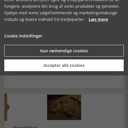
Forrige artikel
fungere, analysere din brug af vores produkter og tjenester,
hjælpe med vores salgsfremmende og marketingsmæssige
indsats og levere indhold fra tredjeparter.
Læs mere
SE RELATEREDE ARTIKLER
Cookie indstillinger
Kun nødvendige cookies
OPRØR I
ODENSE KEND
MED ARBEJDET
Accepter alle cookies
NORDJYLLAND
DINE KVINDER
SOM RETTESNOR
Mosefolket