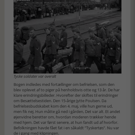
Tyske soldater var overalt
Bogen indledes med fortællinger om befrielsen, som den
blev oplevet af to piger på henholdsvis otte og 13 år. De har
klare erindringsbilleder. Hvorefter der skiftes til erindringer
om Besættelsestiden. Den 15-årige Jytte Poulsen. Da
befrielsesbudskabet kom den 4. maj, ville hun gerne ud,
men fik nej. Hun måtte gå ned i gården, Det var alt. Et andet
øjenvidne beretter om, hvordan moderen trækker hende
med hjem. Det var først senere, at hun fandt ud af hvorfor.
Befolkningen havde fået fat i en såkaldt ”Tyskertøs”. Nu var
de i gang med klipningen.