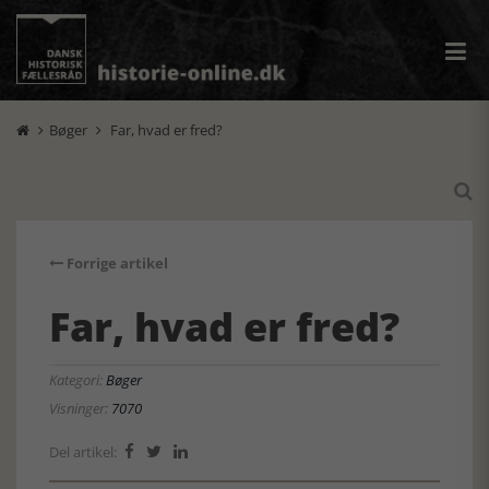
Bøger
Far, hvad er fred?



Forrige artikel
Far, hvad er fred?
Kategori:
Bøger
Visninger:
7070
Del artikel:


